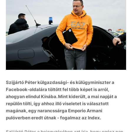
Szijjártó Péter külgazdasági- és külügyminiszter a
Facebook-oldalára töltött fel több képet is arról,
ahogyan elindul Kínába. Mint kiderült, a mai napját a
repülőn tölti, így ahhoz illő viseletet is választott
magának, egy narancssárga Emporio Armani
pulóverben eredt útnak - fogalmaz az Index.
Szijjártó Péter a bejegyzésében azt írja, hogy egész nap