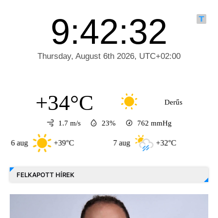
+34°C
Derűs
1.7 m/s
23%
762
mmHg
aug
+39°C
7 aug
+32°C
8 aug
FELKAPOTT HÍREK