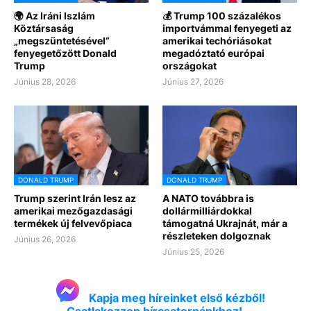
🌍 Az Iráni Iszlám
💰 Trump 100 százalékos
Köztársaság
importvámmal fenyegeti az
„megszüntetésével”
amerikai techóriásokat
fenyegetőzött Donald
megadóztató európai
Trump
országokat
Június 28, 2026
Június 27, 2026
DONALD TRUMP
DONALD TRUMP
Trump szerint Irán lesz az
A NATO továbbra is
amerikai mezőgazdasági
dollármilliárdokkal
termékek új felvevőpiaca
támogatná Ukrajnát, már a
részleteken dolgoznak
Június 26, 2026
Június 25, 2026
Kapja meg híreinket első kézből!
Csatlakozzon hírcsatornánkhoz!