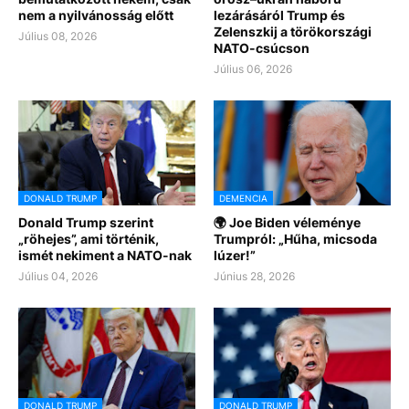
nem a nyilvánosság előtt
lezárásáról Trump és
Zelenszkij a törökországi
Július 08, 2026
NATO-csúcson
Július 06, 2026
DONALD TRUMP
DEMENCIA
Donald Trump szerint
🌍 Joe Biden véleménye
„röhejes”, ami történik,
Trumpról: „Hűha, micsoda
ismét nekiment a NATO-nak
lúzer!”
Július 04, 2026
Június 28, 2026
DONALD TRUMP
DONALD TRUMP