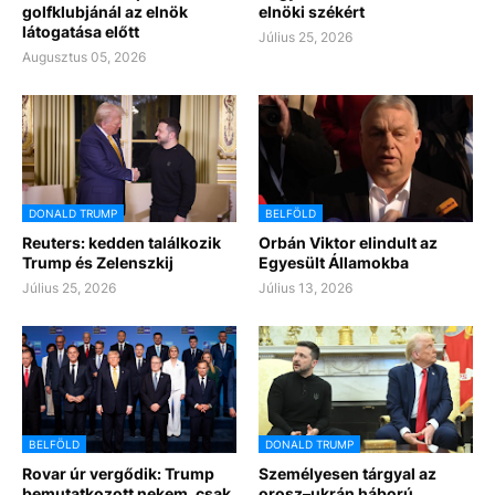
golfklubjánál az elnök
elnöki székért
látogatása előtt
Július 25, 2026
Augusztus 05, 2026
DONALD TRUMP
BELFÖLD
Reuters: kedden találkozik
Orbán Viktor elindult az
Trump és Zelenszkij
Egyesült Államokba
Július 25, 2026
Július 13, 2026
BELFÖLD
DONALD TRUMP
Rovar úr vergődik: Trump
Személyesen tárgyal az
bemutatkozott nekem, csak
orosz–ukrán háború