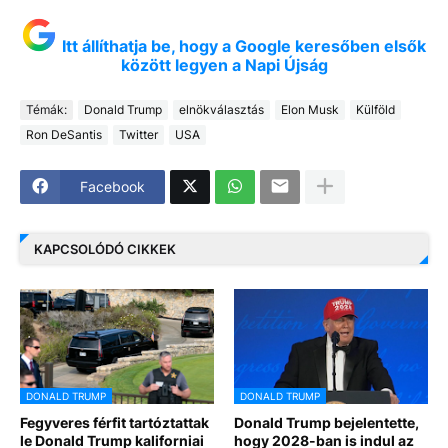
Itt állíthatja be, hogy a Google keresőben elsők
között legyen a Napi Újság
Témák:
Donald Trump
elnökválasztás
Elon Musk
Külföld
Ron DeSantis
Twitter
USA
Facebook
KAPCSOLÓDÓ CIKKEK
DONALD TRUMP
DONALD TRUMP
Fegyveres férfit tartóztattak
Donald Trump bejelentette,
le Donald Trump kaliforniai
hogy 2028-ban is indul az