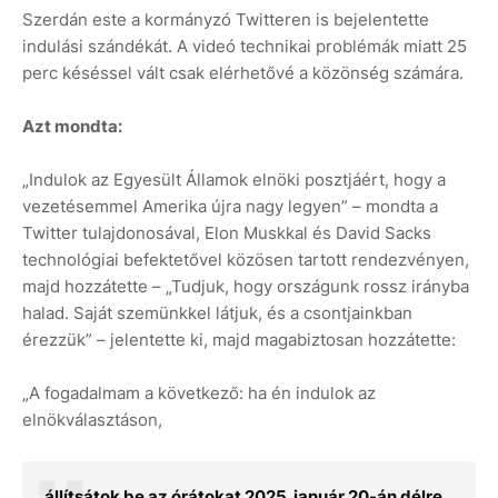
Szerdán este a kormányzó Twitteren is bejelentette
indulási szándékát. A videó technikai problémák miatt 25
perc késéssel vált csak elérhetővé a közönség számára.
Azt mondta:
„Indulok az Egyesült Államok elnöki posztjáért, hogy a
vezetésemmel Amerika újra nagy legyen” – mondta a
Twitter tulajdonosával, Elon Muskkal és David Sacks
technológiai befektetővel közösen tartott rendezvényen,
majd hozzátette – „Tudjuk, hogy országunk rossz irányba
halad. Saját szemünkkel látjuk, és a csontjainkban
érezzük” – jelentette ki, majd magabiztosan hozzátette:
„A fogadalmam a következő: ha én indulok az
elnökválasztáson,
állítsátok be az órátokat 2025. január 20-án délre,