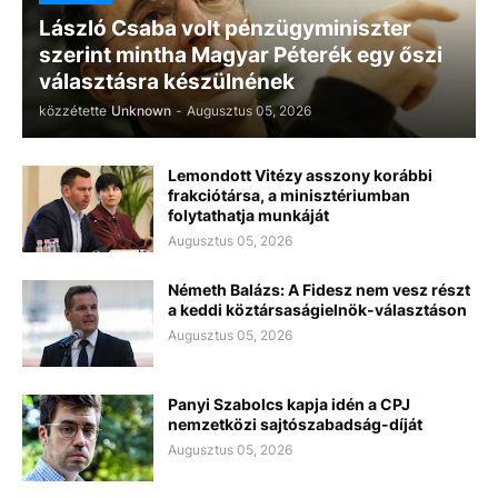
László Csaba volt pénzügyminiszter
szerint mintha Magyar Péterék egy őszi
választásra készülnének
közzétette
Unknown
-
Augusztus 05, 2026
Lemondott Vitézy asszony korábbi
frakciótársa, a minisztériumban
folytathatja munkáját
Augusztus 05, 2026
Németh Balázs: A Fidesz nem vesz részt
a keddi köztársaságielnök-választáson
Augusztus 05, 2026
Panyi Szabolcs kapja idén a CPJ
nemzetközi sajtószabadság-díját
Augusztus 05, 2026