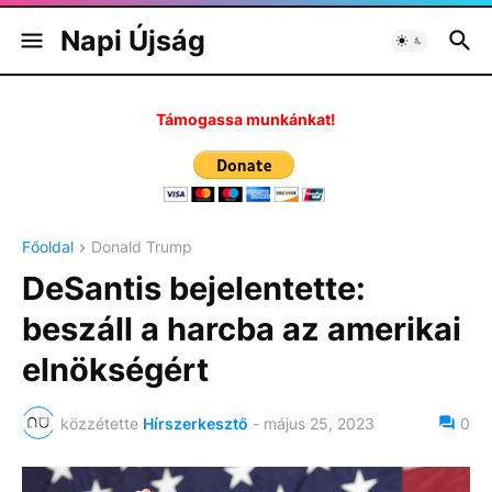
Napi Újság
Támogassa munkánkat!
Főoldal
Donald Trump
DeSantis bejelentette:
beszáll a harcba az amerikai
elnökségért
közzétette
Hírszerkesztő
-
május 25, 2023
0