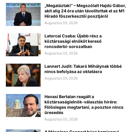
„Megaláztak!” – Megszólalt Hajdú Gábor,
akit alig 24 óra után távolítottak el az M1
Híradó főszerkesztői posztjáról
Augusztus 05, 2026
Latorcai Csaba: Újabb rész a
köztársasági elnököt kereső
roncsderbi-sorozatban
Augusztus 05, 2026
Lannert Judit: Takaró Mihálynak többé
nincs befolyása az oktatásra
Augusztus 05, 2026
Havasi Bertalan reagált a
köztársaságielnök-választás hírére:
Fölösleges megtartani, a poszton nincs
üresedés
Augusztus 05, 2026
A Mészáros Csoport húsz kamionnyi