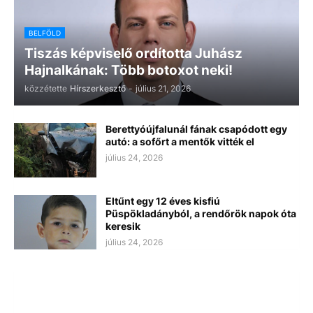
BELFÖLD
Tiszás képviselő ordította Juhász
Hajnalkának: Több botoxot neki!
közzétette
Hírszerkesztő
-
július 21, 2026
Berettyóújfalunál fának csapódott egy
autó: a sofőrt a mentők vitték el
július 24, 2026
Eltűnt egy 12 éves kisfiú
Püspökladányból, a rendőrök napok óta
keresik
július 24, 2026