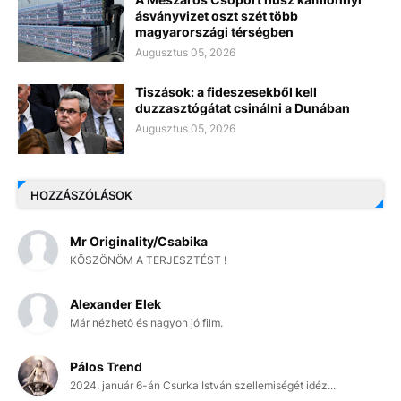
ásványvizet oszt szét több
magyarországi térségben
Augusztus 05, 2026
Tiszások: a fideszesekből kell
duzzasztógátat csinálni a Dunában
Augusztus 05, 2026
HOZZÁSZÓLÁSOK
Mr Originality/Csabika
KÖSZÖNÖM A TERJESZTÉST !
Alexander Elek
Már nézhető és nagyon jó film.
Pálos Trend
2024. január 6-án Csurka István szellemiségét idéz...