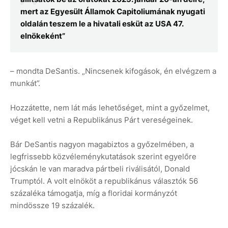
mert az Egyesült Államok Capitoliumának nyugati
oldalán teszem le a hivatali esküt az USA 47.
elnökeként”
– mondta DeSantis. „Nincsenek kifogások, én elvégzem a
munkát”.
Hozzátette, nem lát más lehetőséget, mint a győzelmet,
véget kell vetni a Republikánus Párt vereségeinek.
Bár DeSantis nagyon magabiztos a győzelmében, a
legfrissebb közvéleménykutatások szerint egyelőre
jócskán le van maradva pártbeli riválisától, Donald
Trumptól. A volt elnököt a republikánus választók 56
százaléka támogatja, míg a floridai kormányzót
mindössze 19 százalék.