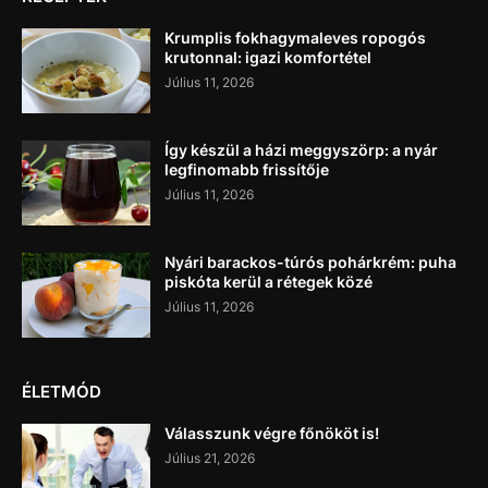
Krumplis fokhagymaleves ropogós
krutonnal: igazi komfortétel
Július 11, 2026
Így készül a házi meggyszörp: a nyár
legfinomabb frissítője
Július 11, 2026
Nyári barackos-túrós pohárkrém: puha
piskóta kerül a rétegek közé
Július 11, 2026
ÉLETMÓD
Válasszunk végre főnököt is!
Július 21, 2026