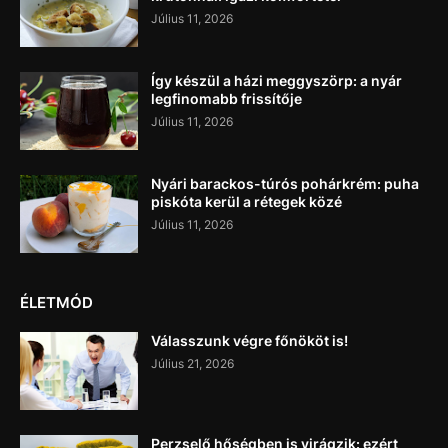
Július 11, 2026
Így készül a házi meggyszörp: a nyár
legfinomabb frissítője
Július 11, 2026
Nyári barackos-túrós pohárkrém: puha
piskóta kerül a rétegek közé
Július 11, 2026
ÉLETMÓD
Válasszunk végre főnököt is!
Július 21, 2026
Perzselő hőségben is virágzik: ezért