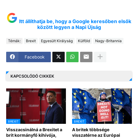
Itt állíthatja be, hogy a Google keresőben elsők
között legyen a Napi Újság
Témák:
Brexit
Egyesült Királyság
Külföld
Nagy-Britannia
Facebook
KAPCSOLÓDÓ CIKKEK
BREXIT
BREXIT
Visszacsinálná a Brexitet a
A britek többsége
brit kormányfő kihívója,
visszatérne az Európai