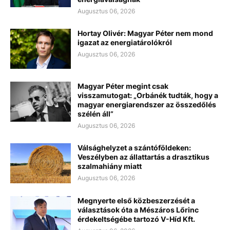
Augusztus 06, 2026
Hortay Olivér: Magyar Péter nem mond
igazat az energiatárolókról
Augusztus 06, 2026
Magyar Péter megint csak
visszamutogat: „Orbánék tudták, hogy a
magyar energiarendszer az összedőlés
szélén áll”
Augusztus 06, 2026
Válsághelyzet a szántóföldeken:
Veszélyben az állattartás a drasztikus
szalmahiány miatt
Augusztus 06, 2026
Megnyerte első közbeszerzését a
választások óta a Mészáros Lőrinc
érdekeltségébe tartozó V-Híd Kft.