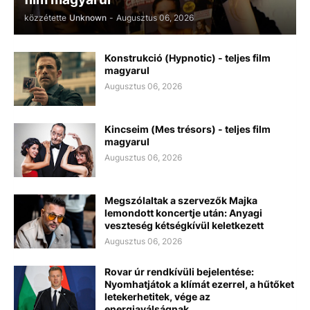
közzétette
Unknown
-
Augusztus 06, 2026
Konstrukció (Hypnotic) - teljes film
magyarul
Augusztus 06, 2026
Kincseim (Mes trésors) - teljes film
magyarul
Augusztus 06, 2026
Megszólaltak a szervezők Majka
lemondott koncertje után: Anyagi
veszteség kétségkívül keletkezett
Augusztus 06, 2026
Rovar úr rendkívüli bejelentése:
Nyomhatjátok a klímát ezerrel, a hűtőket
letekerhetitek, vége az
energiaválságnak