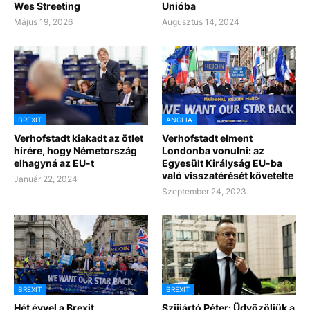
Wes Streeting
Unióba
Május 19, 2026
Augusztus 14, 2024
BREXIT
ANGLIA
Verhofstadt kiakadt az ötlet
Verhofstadt elment
hírére, hogy Németország
Londonba vonulni: az
elhagyná az EU-t
Egyesült Királyság EU-ba
való visszatérését követelte
Január 22, 2024
Szeptember 24, 2023
BREXIT
BREXIT
Hét évvel a Brexit
Szijjártó Péter: Üdvözöljük a