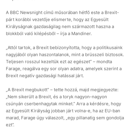
A BBC Newsnight című műsorában hétfő este a Brexit-
párt korábbi vezetője elismerte, hogy az Egyesült
Királyságnak gazdaságilag nem származott haszna a
blokkból való kilépésből – írja a Mandiner.
„Attól tartok, a Brexit bebizonyította, hogy a politikusaink
nagyjából olyan haszontalanok, mint a brüsszeli biztosok.
Teljesen rosszul kezeltük ezt az egészet” – mondta
Farage, reagálva egy sor olyan adatra, amelyek szerint a
Brexit negatív gazdasági hatással járt.
„A Brexit megbukott” – tette hozzá, majd megjegyezte:
„Nem sikerült a Brexit, és a toryk nagyon-nagyon
csúnyán cserbenhagytak minket.” Arra a kérdésre, hogy
az Egyesült Királyság jobban járt volna-e, ha az EU-ban
marad, Farage úgy válaszolt, „egy pillanatig sem gondolja
ezt”.