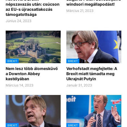
népszavazás után: csúcson
windsori megállapodást!
az EU-s újracsatlakozás
Március 21, 2023
támogatottsága
Június 24, 2023
BREXIT
BREXIT
Nem lesz több álomesküvő
Verhofstadt megfejtette: A
a Downton Abbey
Brexit miatt támadta meg
kastélyában
Ukrajnát Putyin
Március 14, 2023
Január 31, 2023
BREXIT
BREXIT