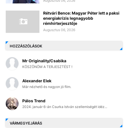
Augusztus 06, 2026
Rétvári Bence: Magyar Péter lett a paksi
energiakrízis legnagyobb
rémhírterjesztője
Augusztus 06, 2026
HOZZÁSZÓLÁSOK
Mr Originality/Csabika
KÖSZÖNÖM A TERJESZTÉST !
Alexander Elek
Már nézhető és nagyon jó film.
Pálos Trend
2024. január 6-án Csurka István szellemiségét idéz...
VÁRMEGYEJÁRÁS