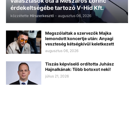
választások óta a Mészáros Lőrinc
érdekeltségébe tartozó V-Híd Kft.
közzétette
Hírszerkesztő
-
augusztus 06, 2026
Megszólaltak a szervezők Majka
lemondott koncertje után: Anyagi
veszteség kétségkívül keletkezett
augusztus 06, 2026
Tiszás képviselő ordította Juhász
Hajnalkának: Több botoxot neki!
július 21, 2026