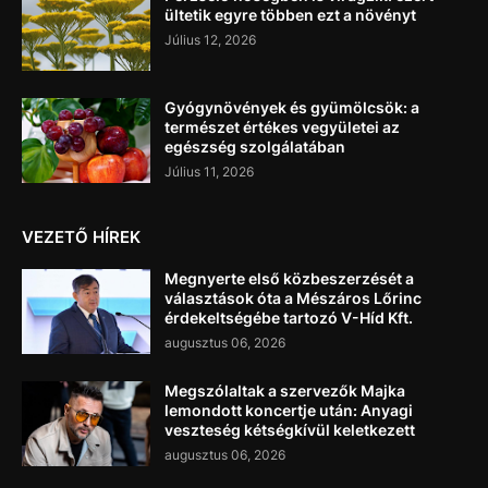
ültetik egyre többen ezt a növényt
Július 12, 2026
Gyógynövények és gyümölcsök: a
természet értékes vegyületei az
egészség szolgálatában
Július 11, 2026
VEZETŐ HÍREK
Megnyerte első közbeszerzését a
választások óta a Mészáros Lőrinc
érdekeltségébe tartozó V-Híd Kft.
augusztus 06, 2026
Megszólaltak a szervezők Majka
lemondott koncertje után: Anyagi
veszteség kétségkívül keletkezett
augusztus 06, 2026