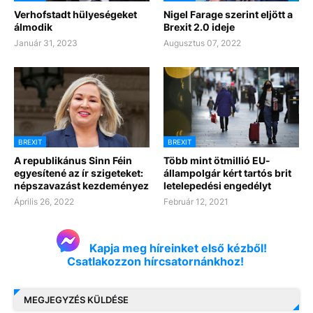
Verhofstadt hülyeségeket
Nigel Farage szerint eljött a
álmodik
Brexit 2.0 ideje
Január 31, 2023
Augusztus 07, 2022
BREXIT
BREXIT
A republikánus Sinn Féin
Több mint ötmillió EU-
egyesítené az ír szigeteket:
állampolgár kért tartós brit
népszavazást kezdeményez
letelepedési engedélyt
Április 26, 2022
Február 12, 2021
Kapja meg híreinket első kézből!
Csatlakozzon hírcsatornánkhoz!
MEGJEGYZÉS KÜLDÉSE