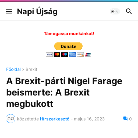
Napi Újság
Támogassa munkánkat!
Főoldal
Brexit
A Brexit-párti Nigel Farage
beismerte: A Brexit
megbukott
közzétette
Hírszerkesztő
-
május 16, 2023
0