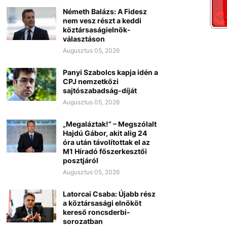
Németh Balázs: A Fidesz
nem vesz részt a keddi
köztársaságielnök-
választáson
Augusztus 05, 2026
Panyi Szabolcs kapja idén a
CPJ nemzetközi
sajtószabadság-díját
Augusztus 05, 2026
„Megaláztak!” – Megszólalt
Hajdú Gábor, akit alig 24
óra után távolítottak el az
M1 Híradó főszerkesztői
posztjáról
Augusztus 05, 2026
Latorcai Csaba: Újabb rész
a köztársasági elnököt
kereső roncsderbi-
sorozatban