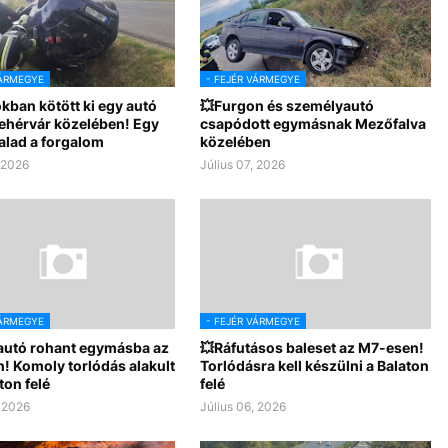
VÁRMEGYE
- FEJÉR VÁRMEGYE
kban kötött ki egy autó
💥Furgon és személyautó
ehérvár közelében! Egy
csapódott egymásnak Mezőfalva
alad a forgalom
közelében
, 2026
Július 07, 2026
VÁRMEGYE
- FEJÉR VÁRMEGYE
autó rohant egymásba az
💥Ráfutásos baleset az M7-esen!
! Komoly torlódás alakult
Torlódásra kell készülni a Balaton
ton felé
felé
, 2026
Július 06, 2026