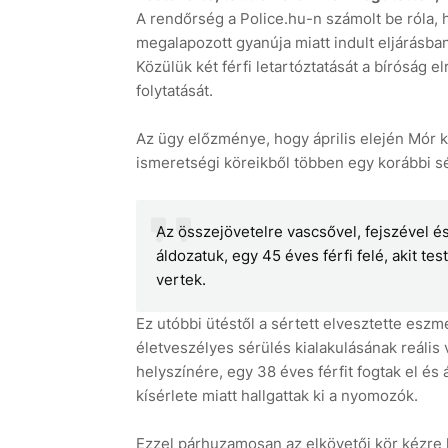
A rendőrség a Police.hu-n számolt be róla, h
megalapozott gyanúja miatt indult eljárásba
Közülük két férfi letartóztatását a bíróság e
folytatását.
Az ügy előzménye, hogy április elején Mór kü
ismeretségi köreikből többen egy korábbi s
Az összejövetelre vascsővel, fejszével 
áldozatuk, egy 45 éves férfi felé, akit te
vertek.
Ez utóbbi ütéstől a sértett elvesztette eszm
életveszélyes sérülés kialakulásának reális 
helyszínére, egy 38 éves férfit fogtak el és á
kísérlete miatt hallgattak ki a nyomozók.
Ezzel párhuzamosan az elkövetői kör kézre 