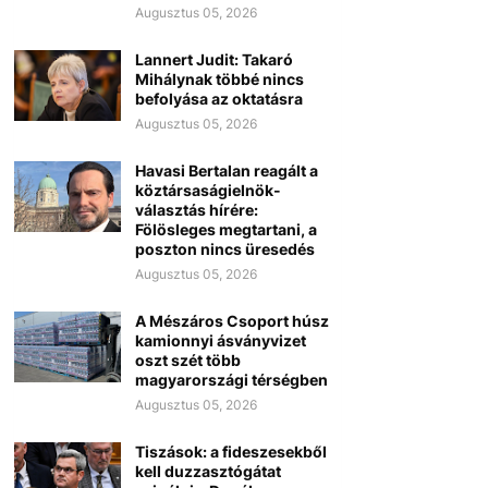
Augusztus 05, 2026
Lannert Judit: Takaró
Mihálynak többé nincs
befolyása az oktatásra
Augusztus 05, 2026
Havasi Bertalan reagált a
köztársaságielnök-
választás hírére:
Fölösleges megtartani, a
poszton nincs üresedés
Augusztus 05, 2026
A Mészáros Csoport húsz
kamionnyi ásványvizet
oszt szét több
magyarországi térségben
Augusztus 05, 2026
Tiszások: a fideszesekből
kell duzzasztógátat