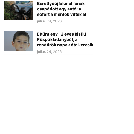
Berettyóújfalunál fának
csapódott egy autó: a
sofőrt a mentők vitték el
július 24, 2026
Eltűnt egy 12 éves kisfiú
Püspökladányból, a
rendőrök napok óta keresik
július 24, 2026