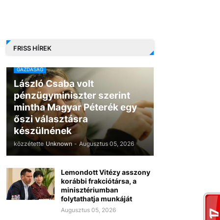
FRISS HÍREK
GAZDASÁG
László Csaba volt
pénzügyminiszter szerint
mintha Magyar Péterék egy
őszi választásra
készülnének
közzétette
Unknown
-
Augusztus 05, 2026
Lemondott Vitézy asszony
korábbi frakciótársa, a
minisztériumban
folytathatja munkáját
Augusztus 05, 2026