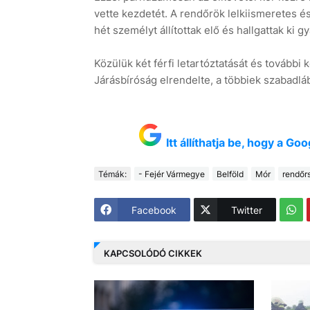
vette kezdetét. A rendőrök lelkiismeretes 
hét személyt állítottak elő és hallgattak ki 
Közülük két férfi letartóztatását és további
Járásbíróság elrendelte, a többiek szabadlá
Itt állíthatja be, hogy a G
Témák:
- Fejér Vármegye
Belföld
Mór
rendőr
Facebook
Twitter
KAPCSOLÓDÓ CIKKEK