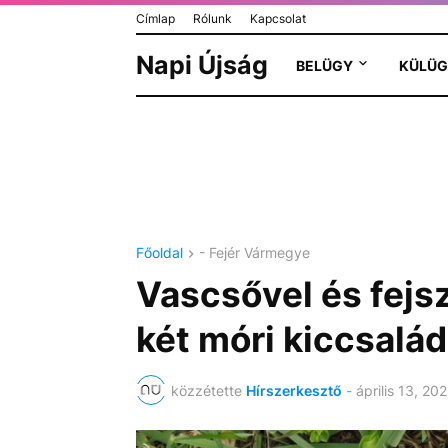
Címlap
Rólunk
Kapcsolat
Napi Újság
BELÜGY
KÜLÜG
Főoldal
- Fejér Vármegye
Vascsővel és fejs
két móri kiccsalád
közzétette
Hírszerkesztő
-
április 13, 20