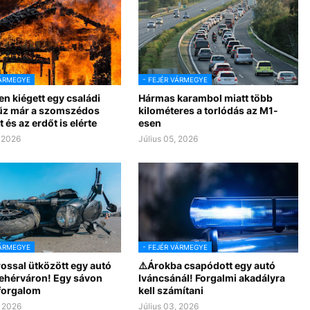
VÁRMEGYE
- FEJÉR VÁRMEGYE
en kiégett egy családi
Hármas karambol miatt több
tűz már a szomszédos
kilométeres a torlódás az M1-
t és az erdőt is elérte
esen
, 2026
Július 05, 2026
VÁRMEGYE
- FEJÉR VÁRMEGYE
ossal ütközött egy autó
⚠️Árokba csapódott egy autó
ehérváron! Egy sávon
Iváncsánál! Forgalmi akadályra
 forgalom
kell számítani
, 2026
Július 03, 2026