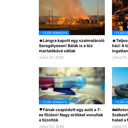
- FEJÉR VÁRMEGYE
- FEJÉR 
🔥Lángra kapott egy szalmatároló
🔥Teljes
Seregélyesen! Bálák is a tűz
ház! A 
martalékává váltak
ingatlan
Július 05, 2026
Július 05
- FEJÉR VÁRMEGYE
- FEJÉR 
🌳Fának csapódott egy autó a 7-
🏍Motor
es főúton! Nagy erőkkel vonultak
Székesf
a tűzoltók
halad a
Július 04, 2026
Július 04