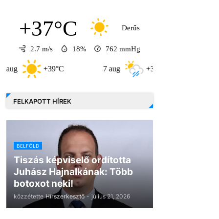
+37°C
Derűs
2.7 m/s
18%
762
mmHg
+39°C
7 aug
+32°C
8 aug
FELKAPOTT HÍREK
BELFÖLD
Tiszás képviselő ordította
Juhász Hajnalkának: Több
botoxot neki!
közzétette
Hírszerkesztő
-
július 21, 2026