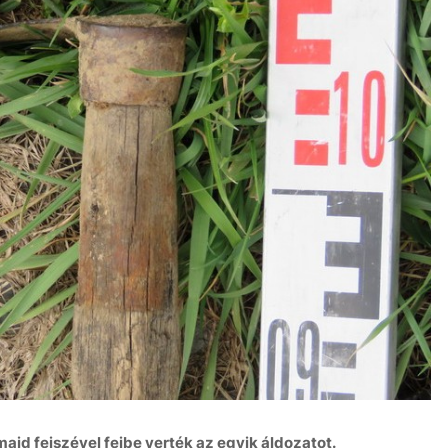
ajd fejszével fejbe verték az egyik áldozatot.