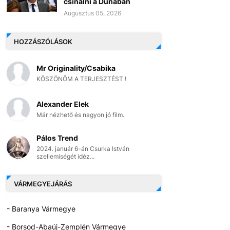
csinálni a Dunában
Augusztus 05, 2026
HOZZÁSZÓLÁSOK
Mr Originality/Csabika
KÖSZÖNÖM A TERJESZTÉST !
Alexander Elek
Már nézhető és nagyon jó film.
Pálos Trend
2024. január 6-án Csurka István
szellemiségét idéz...
VÁRMEGYEJÁRÁS
- Baranya Vármegye
- Borsod-Abaúj-Zemplén Vármegye