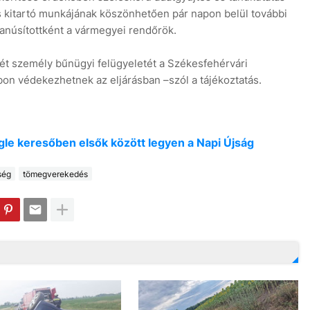
és kitartó munkájának köszönhetően pár napon belül további
gyanúsítottként a vármegyei rendőrök.
 két személy bűnügyi felügyeletét a Székesfehérvári
bon védekezhetnek az eljárásban –szól a tájékoztatás.
oogle keresőben elsők között legyen a Napi Újság
ség
tömegverekedés