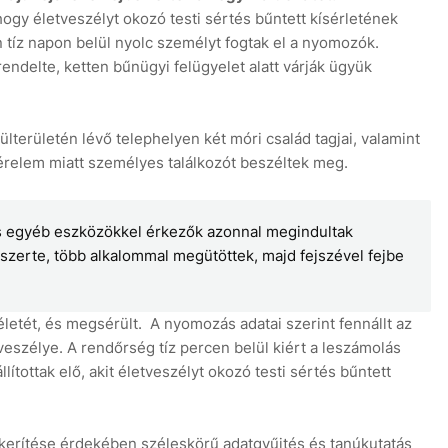
ogy életveszélyt okozó testi sértés bűntett kísérletének
n tíz napon belül nyolc személyt fogtak el a nyomozók.
lrendelte, ketten bűnügyi felügyelet alatt várják ügyük
lterületén lévő telephelyen két móri család tagjai, valamint
6 aug
érelem miatt személyes találkozót beszéltek meg.
és egyéb eszközökkel érkezők azonnal megindultak
stszerte, több alkalommal megütöttek, majd fejszével fejbe
életét, és megsérült. A nyomozás adatai szerint fennállt az
veszélye. A rendőrség tíz percen belül kiért a leszámolás
llítottak elő, akit életveszélyt okozó testi sértés bűntett
kerítése érdekében széleskörű adatgyűjtés és tanúkutatás