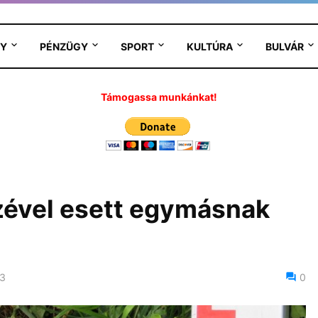
Y
PÉNZÜGY
SPORT
KULTÚRA
BULVÁR
Támogassa munkánkat!
zével esett egymásnak
23
0