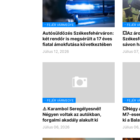
- FEJÉR VÁRMEGYE
- FEJÉR 
Autósüldözés Székesfehérváron:
💥Az áro
két rendőr is megsérült a 17 éves
Székesf
fiatal ámokfutása következtében
sávon h
Július 12, 2026
Július 07
- FEJÉR VÁRMEGYE
- FEJÉR 
⚠️ Karambol Seregélyesnél!
💥Négy 
Négyen voltak az autókban,
M7-esen
forgalmi akadály alakult ki
ki a Bala
Július 06, 2026
Július 06