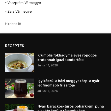
- Veszprém Vármegye
- Zala Vármegye
Hirdess itt
RECEPTEK
Krumplis fokhagymaleves ropogós
krutonnal: igazi komfortétel
Július 11, 2026
Így készül a házi meggyszörp: a nyár
legfinomabb frissítője
Július 11, 2026
Nyári barackos-túrós pohárkrém: puha
piskóta kerül a rétegek közé