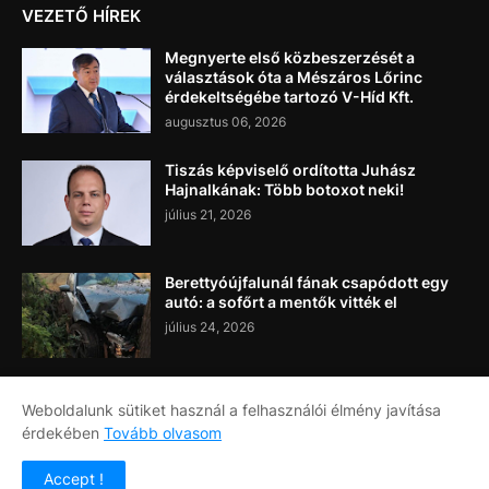
VEZETŐ HÍREK
Megnyerte első közbeszerzését a
választások óta a Mészáros Lőrinc
érdekeltségébe tartozó V-Híd Kft.
augusztus 06, 2026
Tiszás képviselő ordította Juhász
Hajnalkának: Több botoxot neki!
július 21, 2026
Berettyóújfalunál fának csapódott egy
autó: a sofőrt a mentők vitték el
július 24, 2026
Weboldalunk sütiket használ a felhasználói élmény javítása
érdekében
Tovább olvasom
Címlap
Rólunk
Kapcsolat
Accept !
Copyright ©
2026
Napi Újság