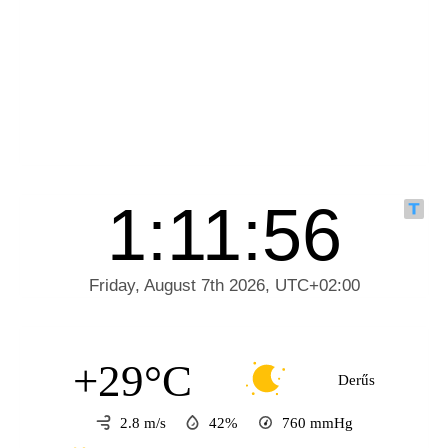
+29°C
Derűs
2.8 m/s
42%
760
mmHg