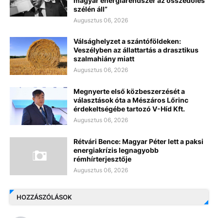
magyar energiarendszer az összedőlés
szélén áll”
Augusztus 06, 2026
Válsághelyzet a szántóföldeken:
Veszélyben az állattartás a drasztikus
szalmahiány miatt
Augusztus 06, 2026
Megnyerte első közbeszerzését a
választások óta a Mészáros Lőrinc
érdekeltségébe tartozó V-Híd Kft.
Augusztus 06, 2026
Rétvári Bence: Magyar Péter lett a paksi
energiakrízis legnagyobb
rémhírterjesztője
Augusztus 06, 2026
HOZZÁSZÓLÁSOK