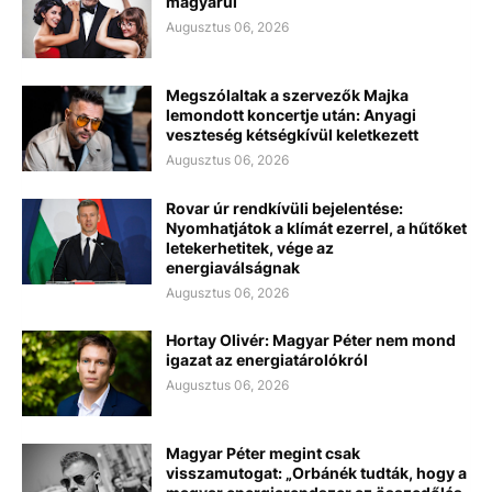
magyarul
Augusztus 06, 2026
Megszólaltak a szervezők Majka
lemondott koncertje után: Anyagi
veszteség kétségkívül keletkezett
Augusztus 06, 2026
Rovar úr rendkívüli bejelentése:
Nyomhatjátok a klímát ezerrel, a hűtőket
letekerhetitek, vége az
energiaválságnak
Augusztus 06, 2026
Hortay Olivér: Magyar Péter nem mond
igazat az energiatárolókról
Augusztus 06, 2026
Magyar Péter megint csak
visszamutogat: „Orbánék tudták, hogy a