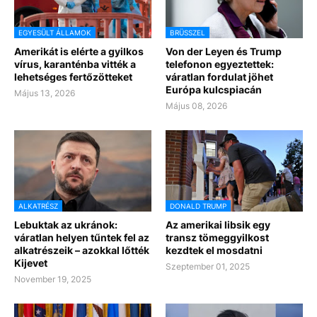
EGYESÜLT ÁLLAMOK
BRÜSSZEL
Amerikát is elérte a gyilkos
Von der Leyen és Trump
vírus, karanténba vitték a
telefonon egyeztettek:
lehetséges fertőzötteket
váratlan fordulat jöhet
Európa kulcspiacán
Május 13, 2026
Május 08, 2026
ALKATRÉSZ
DONALD TRUMP
Lebuktak az ukránok:
Az amerikai libsik egy
váratlan helyen tűntek fel az
transz tömeggyilkost
alkatrészeik – azokkal lőtték
kezdtek el mosdatni
Kijevet
Szeptember 01, 2025
November 19, 2025