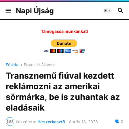
Napi Újság
Támogassa munkánkat!
Főoldal
Egyesült Államok
Transznemű fiúval kezdett
reklámozni az amerikai
sörmárka, be is zuhantak az
eladásaik
közzétette
Hírszerkesztő
-
április 13, 2023
0