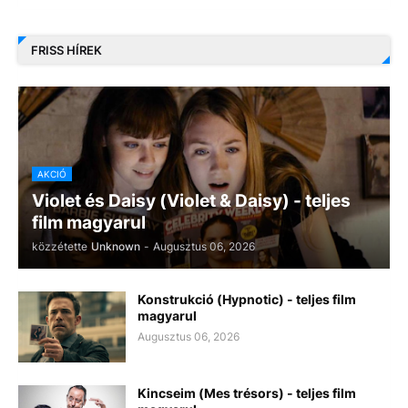
FRISS HÍREK
AKCIÓ
Violet és Daisy (Violet & Daisy) - teljes
film magyarul
közzétette
Unknown
-
Augusztus 06, 2026
Konstrukció (Hypnotic) - teljes film
magyarul
Augusztus 06, 2026
Kincseim (Mes trésors) - teljes film