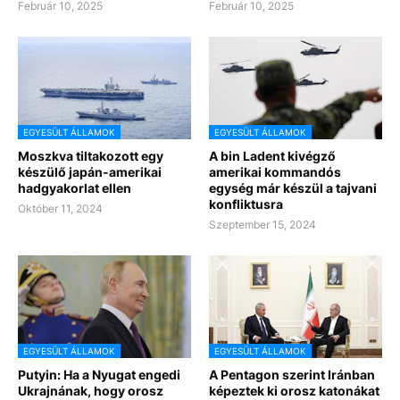
Február 10, 2025
Február 10, 2025
EGYESÜLT ÁLLAMOK
EGYESÜLT ÁLLAMOK
Moszkva tiltakozott egy
A bin Ladent kivégző
készülő japán-amerikai
amerikai kommandós
hadgyakorlat ellen
egység már készül a tajvani
konfliktusra
Október 11, 2024
Szeptember 15, 2024
EGYESÜLT ÁLLAMOK
EGYESÜLT ÁLLAMOK
Putyin: Ha a Nyugat engedi
A Pentagon szerint Iránban
Ukrajnának, hogy orosz
képeztek ki orosz katonákat