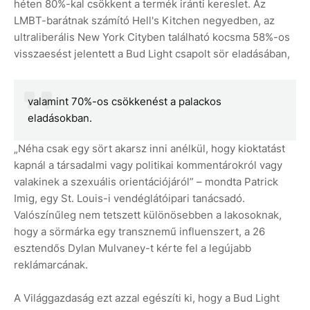
héten 80%-kal csökkent a termék iránti kereslet. Az
LMBT-barátnak számító Hell's Kitchen negyedben, az
ultraliberális New York Cityben található kocsma 58%-os
visszaesést jelentett a Bud Light csapolt sör eladásában,
valamint 70%-os csökkenést a palackos
eladásokban.
„Néha csak egy sört akarsz inni anélkül, hogy kioktatást
kapnál a társadalmi vagy politikai kommentárokról vagy
valakinek a szexuális orientációjáról” – mondta Patrick
Imig, egy St. Louis-i vendéglátóipari tanácsadó.
Valószínűleg nem tetszett különösebben a lakosoknak,
hogy a sörmárka egy transznemű influenszert, a 26
esztendős Dylan Mulvaney-t kérte fel a legújabb
reklámarcának.
A Világgazdaság ezt azzal egészíti ki, hogy a Bud Light