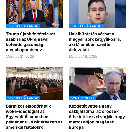
EGYESÜLT ÁLLAMOK
EGYESÜLT ÁLLAMOK
Trump újabb feltételeket
Halálbüntetés várhat a
szabna az Ukrajnával
magyar sorozatgyilkosra,
kötendő gazdasági
aki Miamiban szedte
megállapodáshoz
áldozatait
Március 21, 2025
Március 18, 2025
EGYESÜLT ÁLLAMOK
DONALD TRUMP
Bármikor elsöpörhetik
Kezdetét vette a nagy
woke-ideológiát az
sakkjátszma: az oroszok
Egyesült Államokban:
ölbe tett kézzel várják, hogy
példátlanul jó hír érkezett az
mattot adjon magának
amerikai fiatalokról
Európa