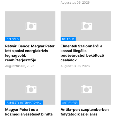
Augusztus 06, 2026
BELFÖLD
BELFÖLD
Rétvári Bence: Magyar Péter
Elmentek Szalonnáról a
lett a paksi energiakrízis
kassai illegális
legnagyobb
bódévárosból beköltöző
rémhírterjesztője
családok
Augusztus 06, 2026
Augusztus 06, 2026
AMNESTY INTERNATIONAL
ANTIFA-PER
Magyar Pétert és a
Antifa-per: szeptemberben
közmédia vezetését bírálta
folytatódik az eljárás