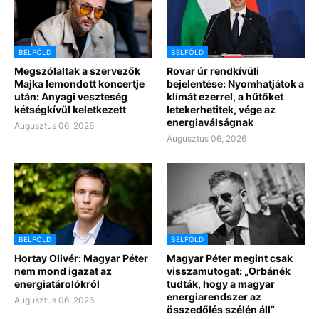
BELFÖLD
BELFÖLD
Megszólaltak a szervezők
Rovar úr rendkívüli
Majka lemondott koncertje
bejelentése: Nyomhatjátok a
után: Anyagi veszteség
klímát ezerrel, a hűtőket
kétségkívül keletkezett
letekerhetitek, vége az
energiaválságnak
Augusztus 06, 2026
Augusztus 06, 2026
BELFÖLD
BELFÖLD
Hortay Olivér: Magyar Péter
Magyar Péter megint csak
nem mond igazat az
visszamutogat: „Orbánék
energiatárolókról
tudták, hogy a magyar
energiarendszer az
Augusztus 06, 2026
összedőlés szélén áll”