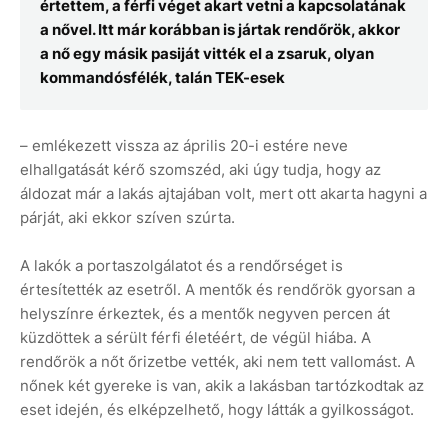
értettem, a férfi véget akart vetni a kapcsolatának
a nővel. Itt már korábban is jártak rendőrök, akkor
a nő egy másik pasiját vitték el a zsaruk, olyan
kommandósfélék, talán TEK-esek
– emlékezett vissza az április 20-i estére neve
elhallgatását kérő szomszéd, aki úgy tudja, hogy az
áldozat már a lakás ajtajában volt, mert ott akarta hagyni a
párját, aki ekkor szíven szúrta.
A lakók a portaszolgálatot és a rendőrséget is
értesítették az esetről. A mentők és rendőrök gyorsan a
helyszínre érkeztek, és a mentők negyven percen át
küzdöttek a sérült férfi életéért, de végül hiába. A
rendőrök a nőt őrizetbe vették, aki nem tett vallomást. A
nőnek két gyereke is van, akik a lakásban tartózkodtak az
eset idején, és elképzelhető, hogy látták a gyilkosságot.