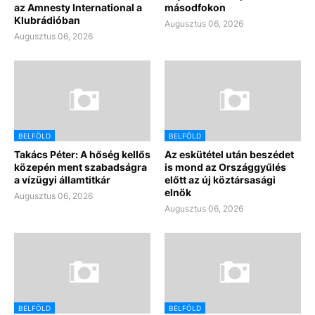
az Amnesty International a
másodfokon
Klubrádióban
Augusztus 06, 2026
Augusztus 06, 2026
BELFÖLD
BELFÖLD
Takács Péter: A hőség kellős
Az eskütétel után beszédet
közepén ment szabadságra
is mond az Országgyűlés
a vízügyi államtitkár
előtt az új köztársasági
elnök
Augusztus 06, 2026
Augusztus 06, 2026
BELFÖLD
BELFÖLD