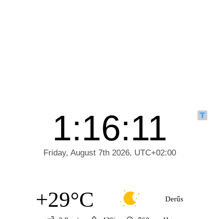
+29°C
Derűs