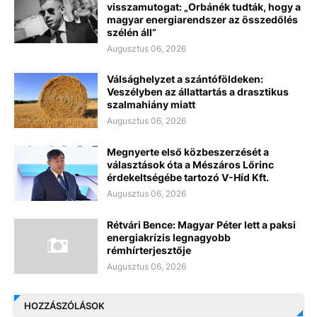
visszamutogat: „Orbánék tudták, hogy a
magyar energiarendszer az összedőlés
szélén áll”
Augusztus 06, 2026
Válsághelyzet a szántóföldeken:
Veszélyben az állattartás a drasztikus
szalmahiány miatt
Augusztus 06, 2026
Megnyerte első közbeszerzését a
választások óta a Mészáros Lőrinc
érdekeltségébe tartozó V-Híd Kft.
Augusztus 06, 2026
Rétvári Bence: Magyar Péter lett a paksi
energiakrízis legnagyobb
rémhírterjesztője
Augusztus 06, 2026
HOZZÁSZÓLÁSOK