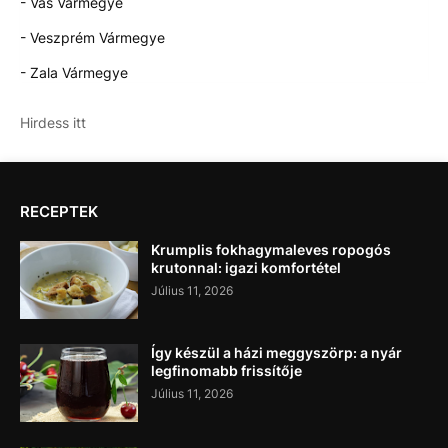
- Vas Vármegye
- Veszprém Vármegye
- Zala Vármegye
Hirdess itt
RECEPTEK
Krumplis fokhagymaleves ropogós
krutonnal: igazi komfortétel
Július 11, 2026
Így készül a házi meggyszörp: a nyár
legfinomabb frissítője
Július 11, 2026