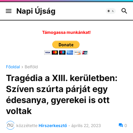
Napi Újság
Támogassa munkánkat!
Főoldal
Belföld
Tragédia a XIII. kerületben:
Szíven szúrta párját egy
édesanya, gyerekei is ott
voltak
közzétette
Hírszerkesztő
-
április 22, 2023
0