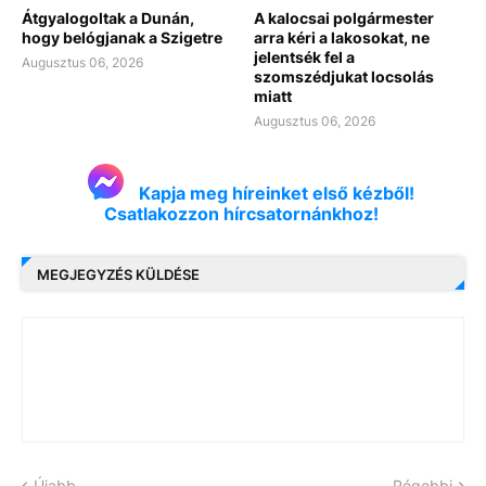
Átgyalogoltak a Dunán,
A kalocsai polgármester
hogy belógjanak a Szigetre
arra kéri a lakosokat, ne
jelentsék fel a
Augusztus 06, 2026
szomszédjukat locsolás
miatt
Augusztus 06, 2026
Kapja meg híreinket első kézből!
Csatlakozzon hírcsatornánkhoz!
MEGJEGYZÉS KÜLDÉSE
Újabb
Régebbi