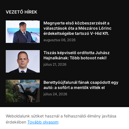
VEZETŐ HÍREK
Megnyerte első közbeszerzését a
választások óta a Mészáros Lőrinc
érdekeltségébe tartozó V-Híd Kft.
augusztus 06, 2026
Tiszás képviselő ordította Juhász
Hajnalkának: Több botoxot neki!
július 21, 2026
Berettyóújfalunál fának csapódott egy
autó: a sofőrt a mentők vitték el
július 24, 2026
Weboldalunk sütiket használ a felhasználói élmény javítása
érdekében
Tovább olvasom
Címlap
Rólunk
Kapcsolat