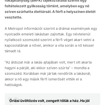
főkapitányság (BRFK) tájékoztatása szerint egy
feltételezett gyilkosság történt, amelyben egy nő
szíven szúrhatta élettársát. A férfi a helyszínen életét
vesztette.
A Metropol információi szerint a drámai események egy
nyolcadik emeleti lakásban zajlottak. Egy névtelenül
nyilatkozó szomszéd szerint a férfi véget akart vetni a
kapcsolatának a nővel, amikor a vita során a nő késsel
támadt rá.
“Az áldozat már a lakás ajtajában volt, mert ott akarta
hagyni a párját, aki ekkor szíven szúrta” – mondta a
szomszéd. Korábban már jártak rendőrök a lakásnál,
akkor a nő egy másik férfi ismerősét vitték el a
hatóságok.
Óriási üvöltözés volt, zengett tőlük a ház. Ha jól