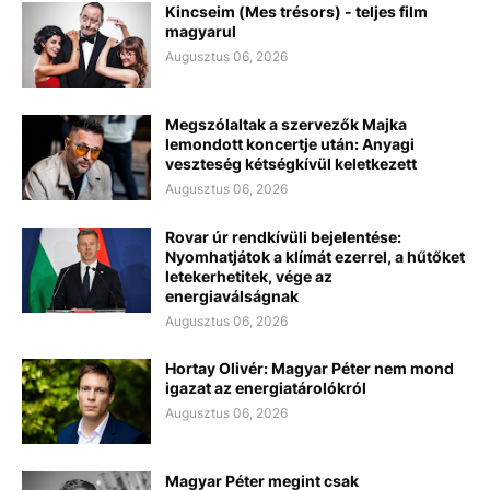
Kincseim (Mes trésors) - teljes film
magyarul
Augusztus 06, 2026
Megszólaltak a szervezők Majka
lemondott koncertje után: Anyagi
veszteség kétségkívül keletkezett
Augusztus 06, 2026
Rovar úr rendkívüli bejelentése:
Nyomhatjátok a klímát ezerrel, a hűtőket
letekerhetitek, vége az
energiaválságnak
Augusztus 06, 2026
Hortay Olivér: Magyar Péter nem mond
igazat az energiatárolókról
Augusztus 06, 2026
Magyar Péter megint csak