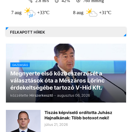
2.8 m/s
42%
760
mmHg
7 aug
+33°C
8 aug
+31°C
9 au
FELKAPOTT HÍREK
GAZDASÁG
Megnyerte első közbeszerzését a
választások óta a Mészáros Lőrinc
érdekeltségébe tartozó V-Híd Kft.
közzétette
Hírszerkesztő
-
augusztus 06, 2026
Tiszás képviselő ordította Juhász
Hajnalkának: Több botoxot neki!
július 21, 2026