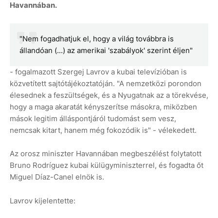
Havannában.
"Nem fogadhatjuk el, hogy a világ továbbra is
állandóan (...) az amerikai 'szabályok' szerint éljen"
- fogalmazott Szergej Lavrov a kubai televízióban is
közvetített sajtótájékoztatóján. "A nemzetközi porondon
élesednek a feszültségek, és a Nyugatnak az a törekvése,
hogy a maga akaratát kényszerítse másokra, miközben
mások legitim álláspontjáról tudomást sem vesz,
nemcsak kitart, hanem még fokozódik is" - vélekedett.
Az orosz miniszter Havannában megbeszélést folytatott
Bruno Rodríguez kubai külügyminiszterrel, és fogadta őt
Miguel Díaz-Canel elnök is.
Lavrov kijelentette: