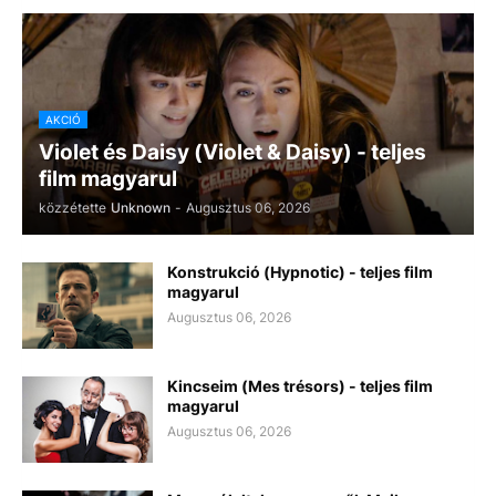
AKCIÓ
Violet és Daisy (Violet & Daisy) - teljes
film magyarul
közzétette
Unknown
-
Augusztus 06, 2026
Konstrukció (Hypnotic) - teljes film
magyarul
Augusztus 06, 2026
Kincseim (Mes trésors) - teljes film
magyarul
Augusztus 06, 2026