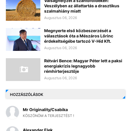
Válsághelyzet a szántóföldeken:
Veszélyben az állattartás a drasztikus
szalmahiány miatt
Augusztus 06, 2026
Megnyerte első közbeszerzését a
választások óta a Mészáros Lőrinc
érdekeltségébe tartozó V-Híd Kft.
Augusztus 06, 2026
Rétvári Bence: Magyar Péter lett a paksi
energiakrízis legnagyobb
rémhírterjesztője
Augusztus 06, 2026
HOZZÁSZÓLÁSOK
Mr Originality/Csabika
KÖSZÖNÖM A TERJESZTÉST !
Alexander Elek