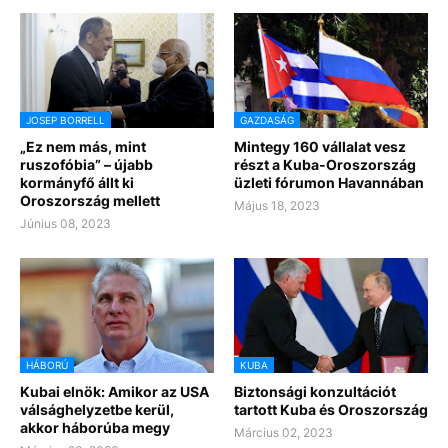
JOSEP BORRELL
GAZDASÁG
„Ez nem más, mint
Mintegy 160 vállalat vesz
ruszofóbia” – újabb
részt a Kuba-Oroszország
kormányfő állt ki
üzleti fórumon Havannában
Oroszország mellett
Május 18, 2023
Június 08, 2023
HÁBORÚ
KUBA
Kubai elnök: Amikor az USA
Biztonsági konzultációt
válsághelyzetbe kerül,
tartott Kuba és Oroszország
akkor háborúba megy
Március 02, 2023