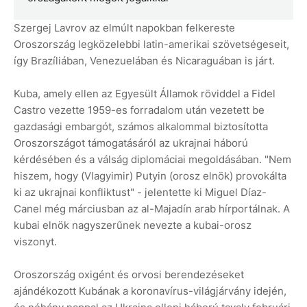
Szergej Lavrov az elmúlt napokban felkereste
Oroszország legközelebbi latin-amerikai szövetségeseit,
így Brazíliában, Venezuelában és Nicaraguában is járt.
Kuba, amely ellen az Egyesült Államok röviddel a Fidel
Castro vezette 1959-es forradalom után vezetett be
gazdasági embargót, számos alkalommal biztosította
Oroszországot támogatásáról az ukrajnai háború
kérdésében és a válság diplomáciai megoldásában. "Nem
hiszem, hogy (Vlagyimir) Putyin (orosz elnök) provokálta
ki az ukrajnai konfliktust" - jelentette ki Miguel Díaz-
Canel még márciusban az al-Majadín arab hírportálnak. A
kubai elnök nagyszerűnek nevezte a kubai-orosz
viszonyt.
Oroszország oxigént és orvosi berendezéseket
ajándékozott Kubának a koronavírus-világjárvány idején,