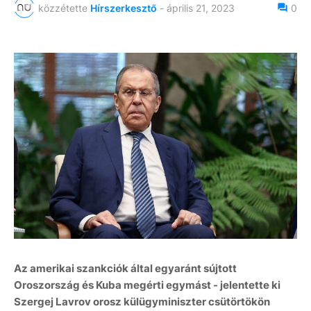
közzétette
Hírszerkesztő
-
április 21, 2023
0
Az amerikai szankciók által egyaránt sújtott
Oroszország és Kuba megérti egymást - jelentette ki
Szergej Lavrov orosz külügyminiszter csütörtökön