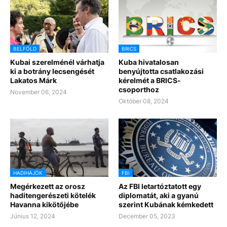
BELFÖLD
BRICS
Kubai szerelménél várhatja
Kuba hivatalosan
ki a botrány lecsengését
benyújtotta csatlakozási
Lakatos Márk
kérelmét a BRICS-
csoporthoz
November 06, 2024
Október 08, 2024
HADIHAJÓK
FBI
Megérkezett az orosz
Az FBI letartóztatott egy
haditengerészeti kötelék
diplomatát, aki a gyanú
Havanna kikötőjébe
szerint Kubának kémkedett
Június 12, 2024
December 05, 2023