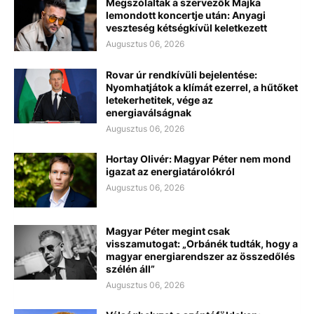
Megszólaltak a szervezők Majka
lemondott koncertje után: Anyagi
veszteség kétségkívül keletkezett
Augusztus 06, 2026
Rovar úr rendkívüli bejelentése:
Nyomhatjátok a klímát ezerrel, a hűtőket
letekerhetitek, vége az
energiaválságnak
Augusztus 06, 2026
Hortay Olivér: Magyar Péter nem mond
igazat az energiatárolókról
Augusztus 06, 2026
Magyar Péter megint csak
visszamutogat: „Orbánék tudták, hogy a
magyar energiarendszer az összedőlés
szélén áll”
Augusztus 06, 2026