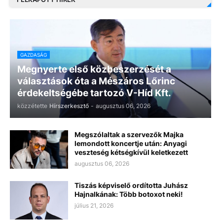
GAZDASÁG
Megnyerte első közbeszerzését a
választások óta a Mészáros Lőrinc
érdekeltségébe tartozó V-Híd Kft.
közzétette
Hírszerkesztő
-
augusztus 06, 2026
Megszólaltak a szervezők Majka
lemondott koncertje után: Anyagi
veszteség kétségkívül keletkezett
augusztus 06, 2026
Tiszás képviselő ordította Juhász
Hajnalkának: Több botoxot neki!
július 21, 2026