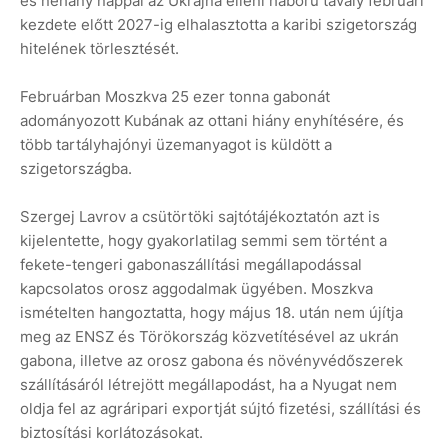
és néhány nappal az Ukrajna elleni háború tavaly februári
kezdete előtt 2027-ig elhalasztotta a karibi szigetország
hitelének törlesztését.
Februárban Moszkva 25 ezer tonna gabonát
adományozott Kubának az ottani hiány enyhítésére, és
több tartályhajónyi üzemanyagot is küldött a
szigetországba.
Szergej Lavrov a csütörtöki sajtótájékoztatón azt is
kijelentette, hogy gyakorlatilag semmi sem történt a
fekete-tengeri gabonaszállítási megállapodással
kapcsolatos orosz aggodalmak ügyében. Moszkva
ismételten hangoztatta, hogy május 18. után nem újítja
meg az ENSZ és Törökország közvetítésével az ukrán
gabona, illetve az orosz gabona és növényvédőszerek
szállításáról létrejött megállapodást, ha a Nyugat nem
oldja fel az agráripari exportját sújtó fizetési, szállítási és
biztosítási korlátozásokat.