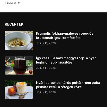
Hirdess itt
RECEPTEK
Krumplis fokhagymaleves ropogós
krutonnal: igazi komfortétel
Július 11, 2026
Így készül a házi meggyszörp: a nyár
legfinomabb frissítője
Július 11, 2026
Nyári barackos-túrós pohárkrém: puha
piskóta kerül a rétegek közé
Július 11, 2026