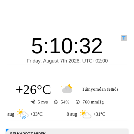
+26°C
Túlnyomóan felhős
5 m/s
54%
760
mmHg
+33°C
8 aug
+31°C
9 aug
FELKAPOTT HÍREK