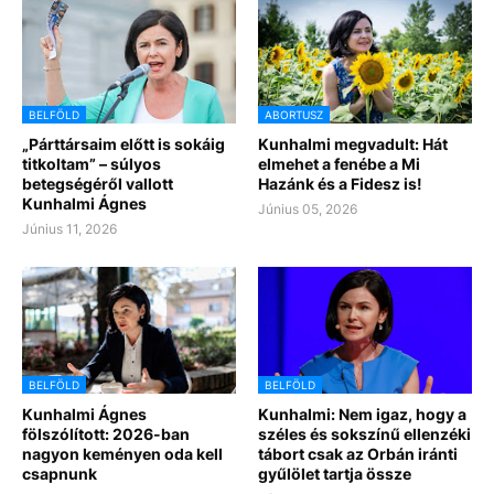
BELFÖLD
ABORTUSZ
„Párttársaim előtt is sokáig
Kunhalmi megvadult: Hát
titkoltam” – súlyos
elmehet a fenébe a Mi
betegségéről vallott
Hazánk és a Fidesz is!
Kunhalmi Ágnes
Június 05, 2026
Június 11, 2026
BELFÖLD
BELFÖLD
Kunhalmi Ágnes
Kunhalmi: Nem igaz, hogy a
fölszólított: 2026-ban
széles és sokszínű ellenzéki
nagyon keményen oda kell
tábort csak az Orbán iránti
csapnunk
gyűlölet tartja össze