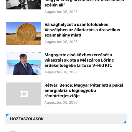
szélén áll”
Augusztus 06, 2026
Válsághelyzet a szántóföldeken:
Veszélyben az állattartás a drasztikus
szalmahiány miatt
Augusztus 06, 2026
Megnyerte első közbeszerzését a
választások óta a Mészáros Lőrinc
érdekeltségébe tartozó V-Híd Kft.
Augusztus 06, 2026
Rétvári Bence: Magyar Péter lett a paksi
energiakrízis legnagyobb
rémhírterjesztője
Augusztus 06, 2026
HOZZÁSZÓLÁSOK