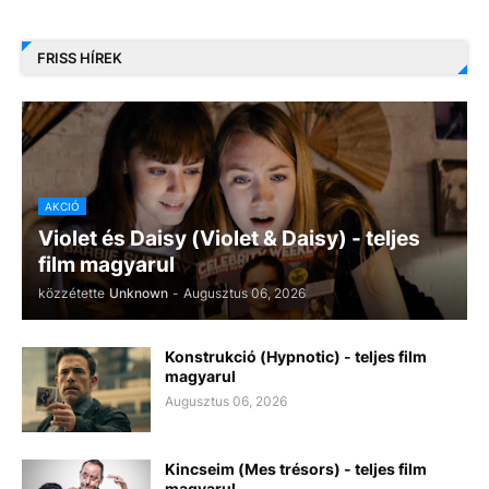
FRISS HÍREK
AKCIÓ
Violet és Daisy (Violet & Daisy) - teljes
film magyarul
közzétette
Unknown
-
Augusztus 06, 2026
Konstrukció (Hypnotic) - teljes film
magyarul
Augusztus 06, 2026
Kincseim (Mes trésors) - teljes film
magyarul