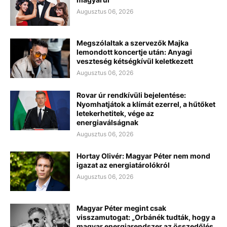
Augusztus 06, 2026
Megszólaltak a szervezők Majka
lemondott koncertje után: Anyagi
veszteség kétségkívül keletkezett
Augusztus 06, 2026
Rovar úr rendkívüli bejelentése:
Nyomhatjátok a klímát ezerrel, a hűtőket
letekerhetitek, vége az
energiaválságnak
Augusztus 06, 2026
Hortay Olivér: Magyar Péter nem mond
igazat az energiatárolókról
Augusztus 06, 2026
Magyar Péter megint csak
visszamutogat: „Orbánék tudták, hogy a
magyar energiarendszer az összedőlés