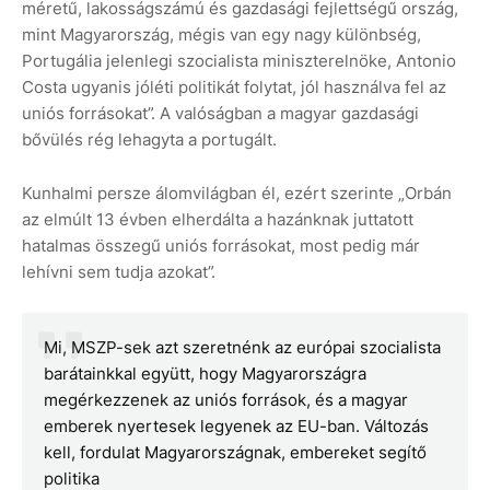
méretű, lakosságszámú és gazdasági fejlettségű ország,
mint Magyarország, mégis van egy nagy különbség,
Portugália jelenlegi szocialista miniszterelnöke, Antonio
Costa ugyanis jóléti politikát folytat, jól használva fel az
uniós forrásokat”. A valóságban a magyar gazdasági
bővülés rég lehagyta a portugált.
Kunhalmi persze álomvilágban él, ezért szerinte „Orbán
az elmúlt 13 évben elherdálta a hazánknak juttatott
hatalmas összegű uniós forrásokat, most pedig már
lehívni sem tudja azokat”.
Mi, MSZP-sek azt szeretnénk az európai szocialista
barátainkkal együtt, hogy Magyarországra
megérkezzenek az uniós források, és a magyar
emberek nyertesek legyenek az EU-ban. Változás
kell, fordulat Magyarországnak, embereket segítő
politika