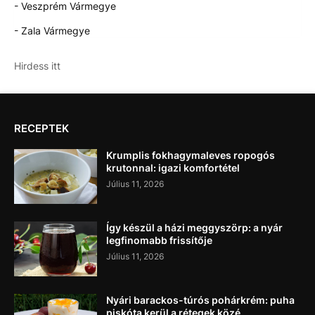
- Veszprém Vármegye
- Zala Vármegye
Hirdess itt
RECEPTEK
Krumplis fokhagymaleves ropogós
krutonnal: igazi komfortétel
Július 11, 2026
Így készül a házi meggyszörp: a nyár
legfinomabb frissítője
Július 11, 2026
Nyári barackos-túrós pohárkrém: puha
piskóta kerül a rétegek közé