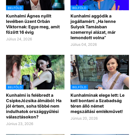
BELFÖLD
BELFÖLD
Kunhalmi Ágnes nyíllt
Kunhalmi aggódik a
levélben üzent Orbán
jogállamért: „Ha lenne
Viktornak: Egye meg, amit
Sulyok Tamásban
főzött 16 évig
szemernyi alázat, már
lemondott volna”
Július 24, 2026
Július 04, 2026
BELFÖLD
BELFÖLD
Kunhalmi is felébredt a
Kunhalminak elege lett: Le
CsipkeJózsika álmából: Ha
kell bontani a Szabadság
jól értem, soha többé nem
téren álló német
indulhatok országgyűlési
megszállási emlékművet!
választásokon?
Június 20, 2026
Június 23, 2026