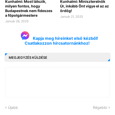
Kunhalmi: Most látszik,
Kunhalmi: Miniszterelnök
milyen fontos, hogy
Úr, inkább Önt vigye el az az
Budapestnek nem fideszes
ördög!
a főpolgármestere
Január 21, 2025
Január 26, 2025
Kapja meg híreinket első kézből!
Csatlakozzon hírcsatornánkhoz!
MEGJEGYZÉS KÜLDÉSE
Újabb
Régebbi