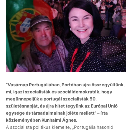
“Vasárnap Portugáliában, Portóban újra összegyűltünk,
mi, igazi szocialisták és szociáldemokraták, hogy
megünnepeljük a portugál szocialisták 50.
születésnapját, és újra hitet tegyünk az Európai Unió
egysége és társadalmainak jóléte mellett” – írta
közleményében Kunhalmi Ágnes.
A szocialista politikus kiemelte, „Portugália hasonló