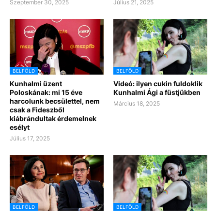
Szeptember 30, 2025
Július 21, 2025
BELFÖLD
BELFÖLD
Kunhalmi üzent
Videó: ilyen cukin fuldoklik
Poloskának: mi 15 éve
Kunhalmi Ági a füstjükben
harcolunk becsülettel, nem
Március 18, 2025
csak a Fideszből
kiábrándultak érdemelnek
esélyt
Július 17, 2025
BELFÖLD
BELFÖLD