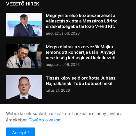
VEZETŐ HÍREK
Megnyerte első közbeszerzését a
választások óta a Mészáros Lőrinc
érdekeltségébe tartozó V-Híd Kft.
augusztus 06, 2026
Megszólaltak a szervezők Majka
lemondott koncertje után: Anyagi
veszteség kétségkívül keletkezett
augusztus 06, 2026
Tiszás képviselő ordította Juhász
Hajnalkának: Több botoxot neki!
július 21, 2026
Weboldalunk sütiket használ a felhasználói élmény javítása
érdekében
Tovább olvasom
Címlap
Rólunk
Kapcsolat
Accept !
Copyright ©
2026
Napi Újság