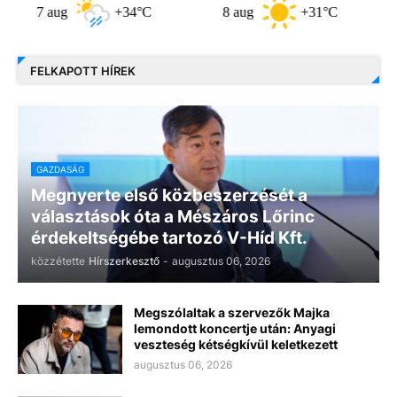
 aug
+34°C
8 aug
+31°C
9 aug
FELKAPOTT HÍREK
GAZDASÁG
Megnyerte első közbeszerzését a
választások óta a Mészáros Lőrinc
érdekeltségébe tartozó V-Híd Kft.
közzétette
Hírszerkesztő
-
augusztus 06, 2026
Megszólaltak a szervezők Majka
lemondott koncertje után: Anyagi
veszteség kétségkívül keletkezett
augusztus 06, 2026