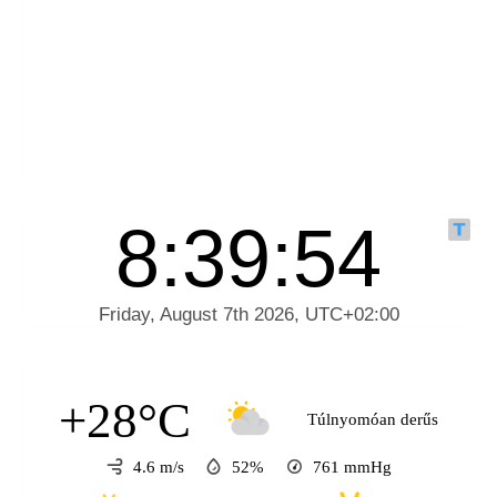
+28°C
Túlnyomóan derűs
4.6 m/s
52%
761
mmHg