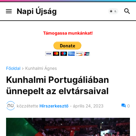
Napi Újság
Támogassa munkánkat!
Főoldal
Kunhalmi Ágnes
Kunhalmi Portugáliában
ünnepelt az elvtársaival
közzétette
Hírszerkesztő
-
április 24, 2023
0