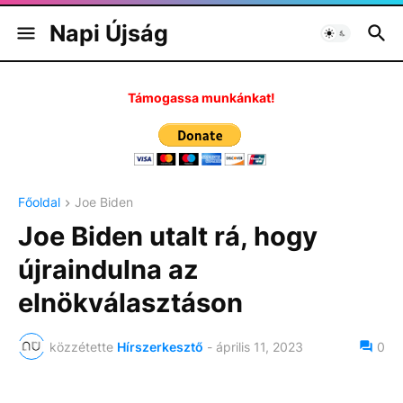
Napi Újság
Támogassa munkánkat!
Főoldal
Joe Biden
Joe Biden utalt rá, hogy
újraindulna az
elnökválasztáson
közzétette
Hírszerkesztő
-
április 11, 2023
0