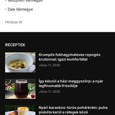
- Veszprém Vármegye
- Zala Vármegye
Hirdess itt
RECEPTEK
Krumplis fokhagymaleves ropogós
krutonnal: igazi komfortétel
Július 11, 2026
Így készül a házi meggyszörp: a nyár
legfinomabb frissítője
Július 11, 2026
Nyári barackos-túrós pohárkrém: puha
piskóta kerül a rétegek közé