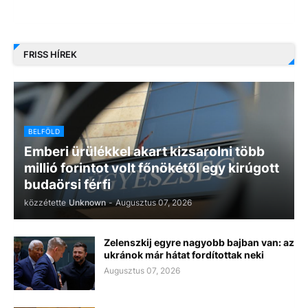
FRISS HÍREK
BELFÖLD
Emberi ürülékkel akart kizsarolni több
millió forintot volt főnökétől egy kirúgott
budaörsi férfi
közzétette
Unknown
-
Augusztus 07, 2026
Zelenszkij egyre nagyobb bajban van: az
ukránok már hátat fordítottak neki
Augusztus 07, 2026