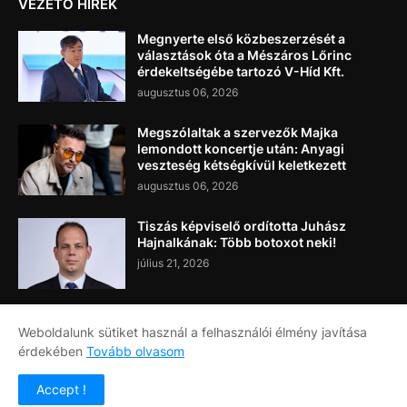
VEZETŐ HÍREK
Megnyerte első közbeszerzését a
választások óta a Mészáros Lőrinc
érdekeltségébe tartozó V-Híd Kft.
augusztus 06, 2026
Megszólaltak a szervezők Majka
lemondott koncertje után: Anyagi
veszteség kétségkívül keletkezett
augusztus 06, 2026
Tiszás képviselő ordította Juhász
Hajnalkának: Több botoxot neki!
július 21, 2026
Weboldalunk sütiket használ a felhasználói élmény javítása
érdekében
Tovább olvasom
Címlap
Rólunk
Kapcsolat
Accept !
Copyright ©
2026
Napi Újság