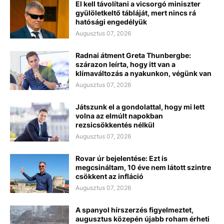
El kell távolítani a vicsorgó miniszter
gyülöletkeltő tábláját, mert nincs rá
hatósági engedélyük
Augusztus 07, 2026
Radnai átment Greta Thunbergbe:
szárazon leírta, hogy itt van a
klímaváltozás a nyakunkon, végünk van
Augusztus 07, 2026
Játszunk el a gondolattal, hogy mi lett
volna az elmúlt napokban
rezsicsökkentés nélkül
Augusztus 07, 2026
Rovar úr bejelentése: Ezt is
megcsináltam, 10 éve nem látott szintre
csökkent az infláció
Augusztus 07, 2026
A spanyol hírszerzés figyelmeztet,
augusztus közepén újabb roham érheti