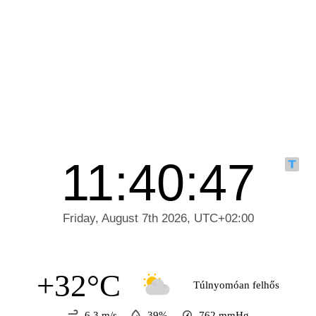
+32°C
Túlnyomóan felhős
6.3 m/s
39%
762
mmHg