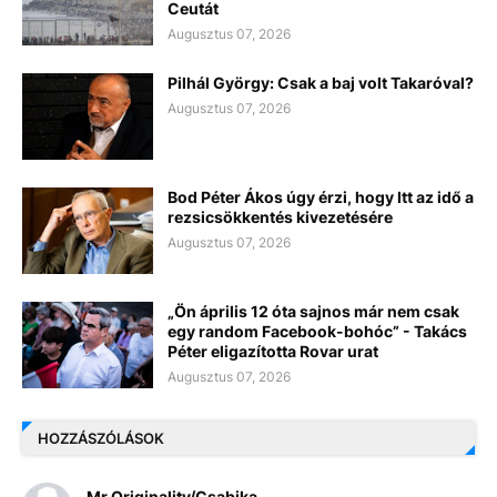
Ceutát
Augusztus 07, 2026
Pilhál György: Csak a baj volt Takaróval?
Augusztus 07, 2026
Bod Péter Ákos úgy érzi, hogy Itt az idő a
rezsicsökkentés kivezetésére
Augusztus 07, 2026
„Ön április 12 óta sajnos már nem csak
egy random Facebook-bohóc” - Takács
Péter eligazította Rovar urat
Augusztus 07, 2026
HOZZÁSZÓLÁSOK
Mr Originality/Csabika