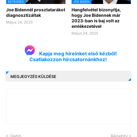
BETEGSÉG
JOE BIDEN
Joe Bidennél prosztatarákot
Hangfelvétel bizonyítja,
diagnosztizáltak
hogy Joe Bidennek már
2023-ban is baj volt az
Május 24, 2025
emlékezetével
Május 24, 2025
Kapja meg híreinket első kézből!
Csatlakozzon hírcsatornánkhoz!
MEGJEGYZÉS KÜLDÉSE
Újabb
Régebbi