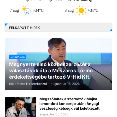
 aug
+34°C
8 aug
+31°C
9 aug
FELKAPOTT HÍREK
GAZDASÁG
Megnyerte első közbeszerzését a
választások óta a Mészáros Lőrinc
érdekeltségébe tartozó V-Híd Kft.
közzétette
Hírszerkesztő
-
augusztus 06, 2026
Megszólaltak a szervezők Majka
lemondott koncertje után: Anyagi
veszteség kétségkívül keletkezett
augusztus 06, 2026