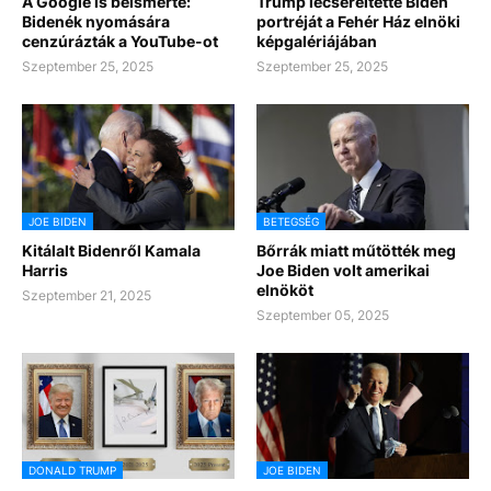
A Google is beismerte:
Trump lecseréltette Biden
Bidenék nyomására
portréját a Fehér Ház elnöki
cenzúrázták a YouTube-ot
képgalériájában
Szeptember 25, 2025
Szeptember 25, 2025
JOE BIDEN
BETEGSÉG
Kitálalt Bidenről Kamala
Bőrrák miatt műtötték meg
Harris
Joe Biden volt amerikai
elnököt
Szeptember 21, 2025
Szeptember 05, 2025
DONALD TRUMP
JOE BIDEN