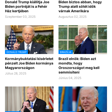
Donald Trump kiállítja Joe
Biden biztos abban, hogy
Biden portréját is a Fehér
Trump alatt sötét idők
Ház kertjében
várnak Amerikára
Szeptember 03, 2025
Augusztus 02, 2025
DONALD TRUMP
BRAZÍLIA
Kormánybuktatási kísérletet
Brazil elnök: Biden azt
pénzelt Joe Biden kormánya
mondta, hogy
Magyarországon
Oroszországot meg kell
semmisíteni
Július 28, 2025
Június 04, 2025