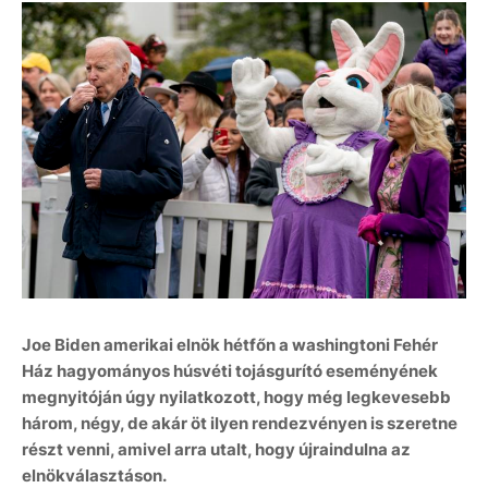
Joe Biden amerikai elnök hétfőn a washingtoni Fehér
Ház hagyományos húsvéti tojásgurító eseményének
megnyitóján úgy nyilatkozott, hogy még legkevesebb
három, négy, de akár öt ilyen rendezvényen is szeretne
részt venni, amivel arra utalt, hogy újraindulna az
elnökválasztáson.