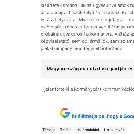
kísérletek sorába illik az Egyesült Államok 
és a budapesti székhelyű Nemzetközi Beruh
listára helyezése. Mindezek mögött szerinte
szövetségi rendszerben egyedül Magyarorsz
próbálnak gyakorolni a kormányra. Aláhúzta
képviseletétől sem dollármilliók, sem az am
plakátkampány nem fogja eltántorítani.
Magyarország marad a béke pártján, és
– jelentette ki a kormánypárt kommunikációs
Itt állíthatja be, hogy a G
Témák:
Belföld
dollárbaloldal
Hollik István