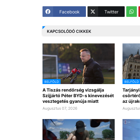
Facebook
Twitter
KAPCSOLÓDÓ CIKKEK
BELFÖLD
BELFÖLD
A Tiszás rendőrség vizsgálja
Tarjányi
Szijjártó Péter BYD-s kinevezését
csörtérő
vesztegetés gyanúja miatt
az újra
Augusztus 07, 2026
Augusztus