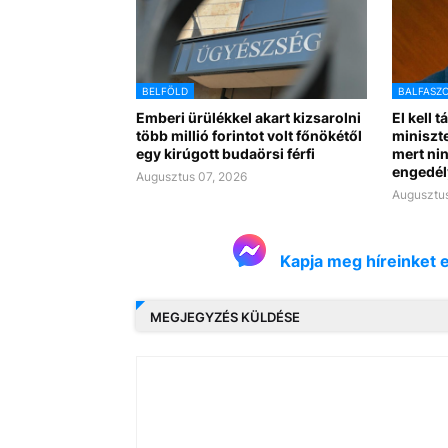
BELFÖLD
BALFASZ
Emberi ürülékkel akart kizsarolni
El kell t
több millió forintot volt főnökétől
miniszte
egy kirúgott budaörsi férfi
mert nin
engedél
Augusztus 07, 2026
Augusztus
Kapja meg híreinket 
MEGJEGYZÉS KÜLDÉSE