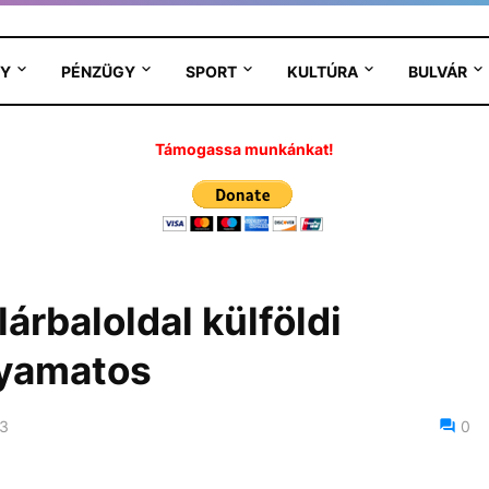
Y
PÉNZÜGY
SPORT
KULTÚRA
BULVÁR
Támogassa munkánkat!
lárbaloldal külföldi
lyamatos
23
0