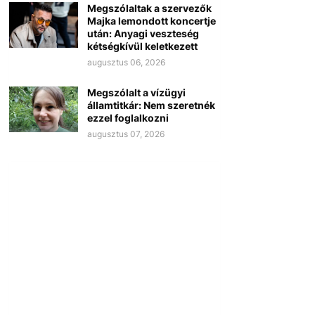
Megszólaltak a szervezők
Majka lemondott koncertje
után: Anyagi veszteség
kétségkívül keletkezett
augusztus 06, 2026
Megszólalt a vízügyi
államtitkár: Nem szeretnék
ezzel foglalkozni
augusztus 07, 2026