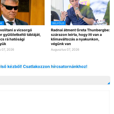
OK
BELFÖLD
ávolítani a vicsorgó
Radnai átment Greta Thunbergbe:
r gyülöletkeltő tábláját,
szárazon leírta, hogy itt van a
cs rá hatósági
klímaváltozás a nyakunkon,
yük
végünk van
 07, 2026
Augusztus 07, 2026
első kézből! Csatlakozzon hírcsatornánkhoz!