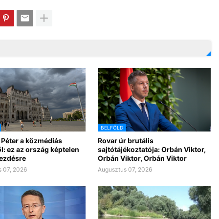
BELFÖLD
 Péter a közmédiás
Rovar úr brutális
l: ez az ország képtelen
sajtótájékoztatója: Orbán Viktor,
kezdésre
Orbán Viktor, Orbán Viktor
 07, 2026
Augusztus 07, 2026