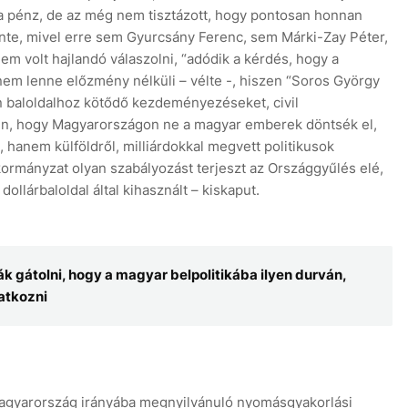
 a pénz, de az még nem tisztázott, hogy pontosan honnan
nte, mivel erre sem Gyurcsány Ferenc, sem Márki-Zay Péter,
m volt hajlandó válaszolni, “adódik a kérdés, hogy a
em lenne előzmény nélküli – vélte -, hiszen “Soros György
 baloldalhoz kötődő kezdeményezéseket, civil
tlen, hogy Magyarországon ne a magyar emberek döntsék el,
hanem külföldről, milliárdokkal megvett politikusok
ormányzat olyan szabályozást terjeszt az Országgyűlés elé,
ollárbaloldal által kihasznált – kiskaput.
 gátolni, hogy a magyar belpolitikába ilyen durván,
vatkozni
 Magyarország irányába megnyilvánuló nyomásgyakorlási