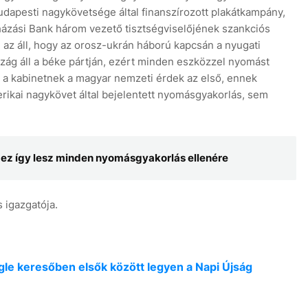
budapesti nagykövetsége által finanszírozott plakátkampány,
ázási Bank három vezető tisztségviselőjének szankciós
 az áll, hogy az orosz-ukrán háború kapcsán a nyugati
ág áll a béke pártján, ezért minden eszközzel nyomást
: a kabinetnek a magyar nemzeti érdek az első, ennek
erikai nagykövet által bejelentett nyomásgyakorlás, sem
 ez így lesz minden nyomásgyakorlás ellenére
 igazgatója.
oogle keresőben elsők között legyen a Napi Újság