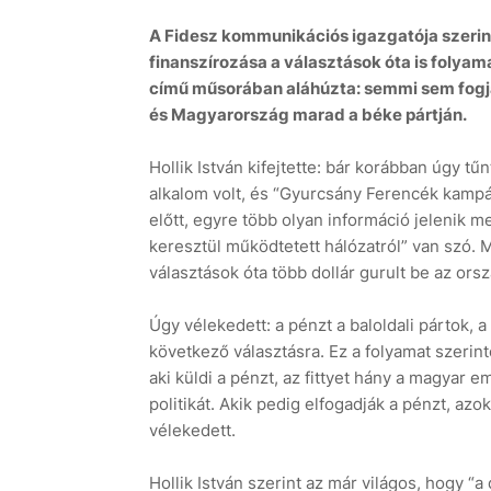
A Fidesz kommunikációs igazgatója szerint e
finanszírozása a választások óta is folyama
című műsorában aláhúzta: semmi sem fogja 
és Magyarország marad a béke pártján.
Hollik István kifejtette: bár korábban úgy tűn
alkalom volt, és “Gyurcsány Ferencék kampá
előtt, egyre több olyan információ jelenik 
keresztül működtetett hálózatról” van szó. 
választások óta több dollár gurult be az ors
Úgy vélekedett: a pénzt a baloldali pártok, a
következő választásra. Ez a folyamat szerin
aki küldi a pénzt, az fittyet hány a magyar
politikát. Akik pedig elfogadják a pénzt, azo
vélekedett.
Hollik István szerint az már világos, hogy “a