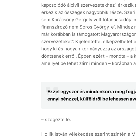
kapcsolódó álcivil szervezetekhez” érkezik
érkezik az összegek nagyobbik része. Szeri
sem Karácsony Gergely volt főtanácsadója ne
finanszírozó nem Soros György-e”. Mindez n
már korábban is támogatott Magyarországon
szervezeteket”. Kijelentette: elképzelhete
hogy ki és hogyan kormányozza az országot, 
döntsenek erről. Éppen ezért – mondta – a k
amellyel be lehet zárni minden – korábban a d
Ezzel egyszer és mindenkorra meg fogják
ennyi pénzzel, külföldről be lehessen a
– szögezte le.
Hollik István vélekedése szerint szintén a