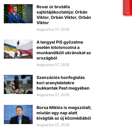
Rovar úr brutális
sajtótájékoztatója: Orbán
Viktor, Orbán Viktor, Orbán
Viktor
Augusztus 07, 2026
A lengyel PiS győzelme
esetén kitoloncolná a
munkanélküli ukránokat az
országból
Augusztus 07, 2026
Szenzációs honfoglalás
kori aranyleletekre
bukkantak Pest megyében
Augusztus 07, 2026
Borsa Miklós is megszólalt,
miután egy nap alatt
kivágták az új közmédiából
Augusztus 07, 2026