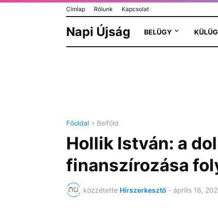
Címlap
Rólunk
Kapcsolat
Napi Újság
BELÜGY
KÜLÜG
Főoldal
Belföld
Hollik István: a dol
finanszírozása fo
közzétette
Hírszerkesztő
-
április 16, 20