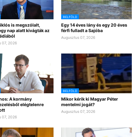
BELFÖLD
klós is megszólalt,
Egy 14 éves lány és egy 20 éves
gy nap alatt kivágták az
férfi fulladt a Sajóba
édiából
Augusztus 07, 2026
 07, 2026
BELFÖLD
nos: A kormány
Mikor kérik ki Magyar Péter
ezelésből elégtelenre
mentelmi jogát?
ott
Augusztus 07, 2026
 07, 2026