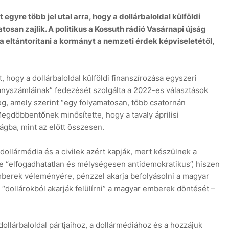
gyre több jel utal arra, hogy a dollárbaloldal külföldi
tosan zajlik. A politikus a Kossuth rádió Vasárnapi újság
eltántorítani a kormányt a nemzeti érdek képviseletétől,
t, hogy a dollárbaloldal külföldi finanszírozása egyszeri
nyszámláinak” fedezését szolgálta a 2022-es választások
meg, amely szerint “egy folyamatosan, több csatornán
Megdöbbentőnek minősítette, hogy a tavaly áprilisi
zágba, mint az előtt összesen.
 dollármédia és a civilek azért kapják, mert készülnek a
te “elfogadhatatlan és mélységesen antidemokratikus”, hiszen
 emberek véleményére, pénzzel akarja befolyásolni a magyar
k “dollárokból akarják felülírni” a magyar emberek döntését –
 dollárbaloldal pártjaihoz, a dollármédiához és a hozzájuk