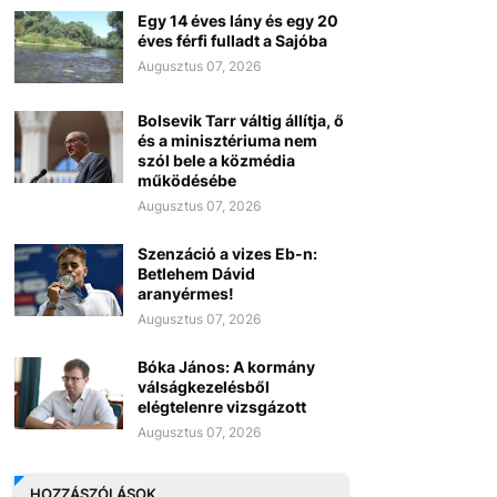
Egy 14 éves lány és egy 20
éves férfi fulladt a Sajóba
Augusztus 07, 2026
Bolsevik Tarr váltig állítja, ő
és a minisztériuma nem
szól bele a közmédia
működésébe
Augusztus 07, 2026
Szenzáció a vizes Eb-n:
Betlehem Dávid
aranyérmes!
Augusztus 07, 2026
Bóka János: A kormány
válságkezelésből
elégtelenre vizsgázott
Augusztus 07, 2026
HOZZÁSZÓLÁSOK