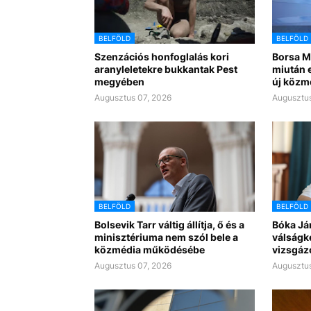
BELFÖLD
BELFÖLD
Szenzációs honfoglalás kori
Borsa Mi
aranyleletekre bukkantak Pest
miután e
megyében
új közm
Augusztus 07, 2026
Augusztus
BELFÖLD
BELFÖLD
Bolsevik Tarr váltig állítja, ő és a
Bóka Já
minisztériuma nem szól bele a
válságk
közmédia működésébe
vizsgáz
Augusztus 07, 2026
Augusztus