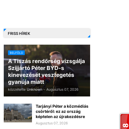
FRISS HÍREK
BELFÖLD
A Tiszás rendőrség vizsgálja
Szijjártó Péter BYD-s
kinevezését vesztegetés
gyanúja miatt
közzétette
Unknown
-
Augusztus 07, 2026
Tarjányi Péter a közmédiás
csörtéről: ez az ország
képtelen az újrakezdésre
Augusztus 07, 2026