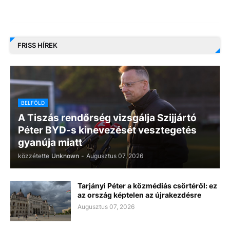
FRISS HÍREK
BELFÖLD
A Tiszás rendőrség vizsgálja Szijjártó
Péter BYD-s kinevezését vesztegetés
gyanúja miatt
közzétette
Unknown
-
Augusztus 07, 2026
Tarjányi Péter a közmédiás csörtéről: ez
az ország képtelen az újrakezdésre
Augusztus 07, 2026