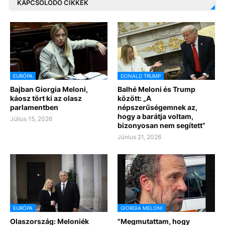
KAPCSOLÓDÓ CIKKEK
EURÓPA
DONALD TRUMP
Bajban Giorgia Meloni,
Balhé Meloni és Trump
káosz tört ki az olasz
között: „A
parlamentben
népszerűségemnek az,
hogy a barátja voltam,
Július 15, 2026
bizonyosan nem segített”
Június 21, 2026
EURÓPA
GIORGIA MELONI
Olaszország: Meloniék
"Megmutattam, hogy