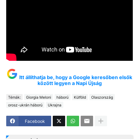
Itt állíthatja be, hogy a Google keresőben elsők
között legyen a Napi Újság
Témák:
Giorgia Meloni
háború
Külföld
Olaszország
orosz-ukrán háború
Ukrajna
Facebook