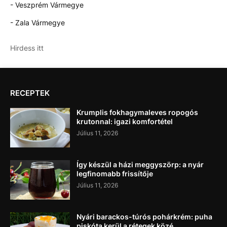
- Veszprém Vármegye
- Zala Vármegye
Hirdess itt
RECEPTEK
Krumplis fokhagymaleves ropogós
krutonnal: igazi komfortétel
Július 11, 2026
Így készül a házi meggyszörp: a nyár
legfinomabb frissítője
Július 11, 2026
Nyári barackos-túrós pohárkrém: puha
piskóta kerül a rétegek közé