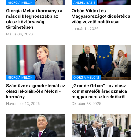
GIORGIA MELONI
ANDREJ BABIS
Giorgia Meloni kormánya a
Orbán Viktort és
második leghosszabb az
Magyarországot dicsérték a
olasz köztársaság
világ vezető politikusai
történetében
Január 11, 2026
Május 06, 2026
GIORGIA MELONI
GIORGIA MELONI
Száműzné a gendertémát az
„Grande Orbán” – az olasz
olasz iskolákból a Meloni-
kommentelők áradoznak a
kormány
magyar miniszterelnökről
November 13, 2025
Október 28, 2025