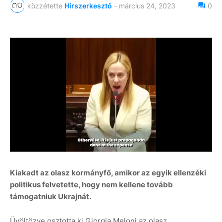
közzétette
Hírszerkesztő
-
március 24, 2023
0
Kiakadt az olasz kormányfő, amikor az egyik ellenzéki
politikus felvetette, hogy nem kellene tovább
támogatniuk Ukrajnát.
Üvöltözve osztotta ki Giorgia Meloni az olasz