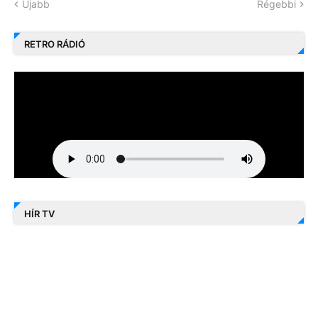
Újabb
Régebbi
RETRO RÁDIÓ
HÍR TV