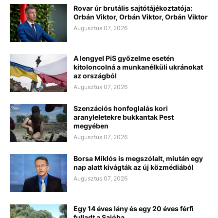
Rovar úr brutális sajtótájékoztatója:
Orbán Viktor, Orbán Viktor, Orbán Viktor
Augusztus 07, 2026
A lengyel PiS győzelme esetén
kitoloncolná a munkanélküli ukránokat
az országból
Augusztus 07, 2026
Szenzációs honfoglalás kori
aranyleletekre bukkantak Pest
megyében
Augusztus 07, 2026
Borsa Miklós is megszólalt, miután egy
nap alatt kivágták az új közmédiából
Augusztus 07, 2026
Egy 14 éves lány és egy 20 éves férfi
fulladt a Sajóba