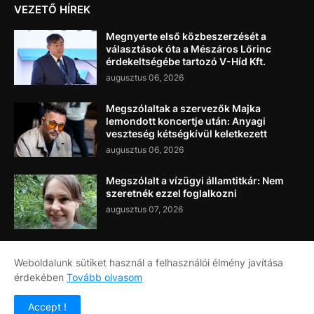
VEZETŐ HÍREK
Megnyerte első közbeszerzését a
választások óta a Mészáros Lőrinc
érdekeltségébe tartozó V-Híd Kft.
augusztus 06, 2026
Megszólaltak a szervezők Majka
lemondott koncertje után: Anyagi
veszteség kétségkívül keletkezett
augusztus 06, 2026
Megszólalt a vízügyi államtitkár: Nem
szeretnék ezzel foglalkozni
augusztus 07, 2026
Weboldalunk sütiket használ a felhasználói élmény javítása
érdekében
Tovább olvasom
Címlap
Rólunk
Kapcsolat
Accept !
Copyright ©
2026
Napi Újság