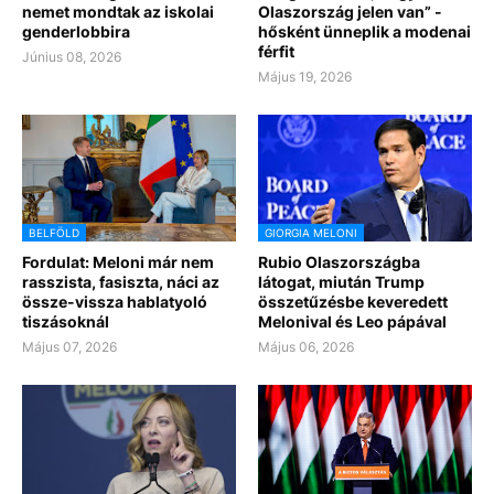
nemet mondtak az iskolai
Olaszország jelen van” -
genderlobbira
hősként ünneplik a modenai
férfit
Június 08, 2026
Május 19, 2026
BELFÖLD
GIORGIA MELONI
Fordulat: Meloni már nem
Rubio Olaszországba
rasszista, fasiszta, náci az
látogat, miután Trump
össze-vissza hablatyoló
összetűzésbe keveredett
tiszásoknál
Melonival és Leo pápával
Május 07, 2026
Május 06, 2026