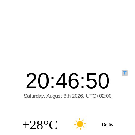
+28°C
Derűs