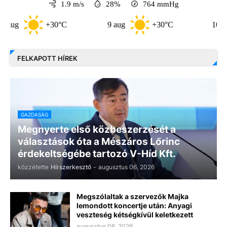
1.9 m/s
28%
764
mmHg
+30°C
9 aug
+30°C
10 aug
FELKAPOTT HÍREK
GAZDASÁG
Megnyerte első közbeszerzését a
választások óta a Mészáros Lőrinc
érdekeltségébe tartozó V-Híd Kft.
közzétette
Hírszerkesztő
-
augusztus 06, 2026
Megszólaltak a szervezők Majka
lemondott koncertje után: Anyagi
veszteség kétségkívül keletkezett
augusztus 06, 2026