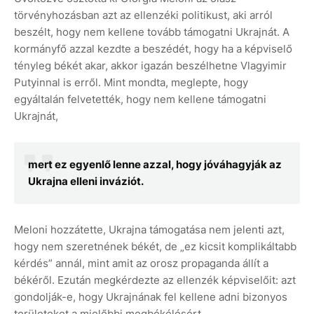
törvényhozásban azt az ellenzéki politikust, aki arról
beszélt, hogy nem kellene tovább támogatni Ukrajnát. A
kormányfő azzal kezdte a beszédét, hogy ha a képviselő
tényleg békét akar, akkor igazán beszélhetne Vlagyimir
Putyinnal is erről. Mint mondta, meglepte, hogy
egyáltalán felvetették, hogy nem kellene támogatni
Ukrajnát,
mert ez egyenlő lenne azzal, hogy jóváhagyják az
Ukrajna elleni inváziót.
Meloni hozzátette, Ukrajna támogatása nem jelenti azt,
hogy nem szeretnének békét, de „ez kicsit komplikáltabb
kérdés” annál, mint amit az orosz propaganda állít a
békéről. Ezután megkérdezte az ellenzék képviselőit: azt
gondolják-e, hogy Ukrajnának fel kellene adni bizonyos
területeket a mielőbbi megbékélésért.