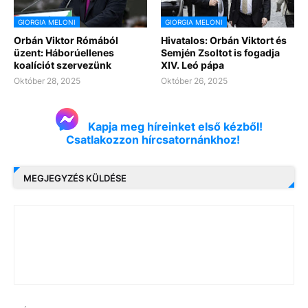
GIORGIA MELONI
GIORGIA MELONI
Orbán Viktor Rómából
Hivatalos: Orbán Viktort és
üzent: Háborúellenes
Semjén Zsoltot is fogadja
koalíciót szervezünk
XIV. Leó pápa
Október 28, 2025
Október 26, 2025
Kapja meg híreinket első kézből!
Csatlakozzon hírcsatornánkhoz!
MEGJEGYZÉS KÜLDÉSE