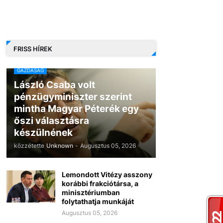
FRISS HÍREK
GAZDASÁG
László Csaba volt
pénzügyminiszter szerint
mintha Magyar Péterék egy
őszi választásra
készülnének
közzétette
Unknown
-
Augusztus 05, 2026
Lemondott Vitézy asszony
korábbi frakciótársa, a
minisztériumban
folytathatja munkáját
Augusztus 05, 2026