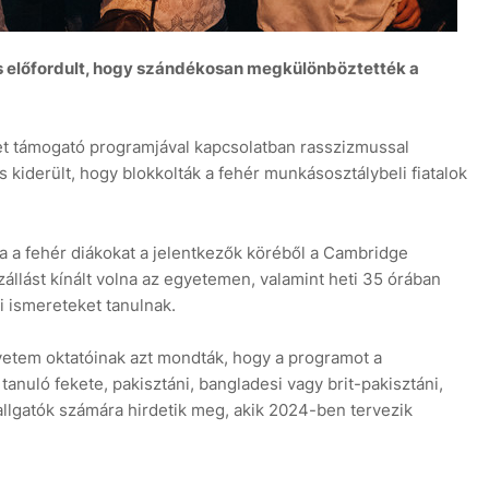
s előfordult, hogy szándékosan megkülönböztették a
t támogató programjával kapcsolatban rasszizmussal
 kiderült, hogy blokkolták a fehér munkásosztálybeli fiatalok
a a fehér diákokat a jelentkezők köréből a Cambridge
llást kínált volna az egyetemen, valamint heti 35 órában
si ismereteket tanulnak.
etem oktatóinak azt mondták, hogy a programot a
uló fekete, pakisztáni, bangladesi vagy brit-pakisztáni,
lgatók számára hirdetik meg, akik 2024-ben tervezik