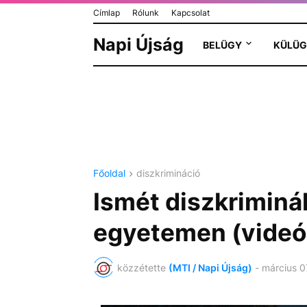
Címlap
Rólunk
Kapcsolat
Napi Újság
BELÜGY
KÜLÜG
Főoldal
diszkrimináció
Ismét diszkriminál
egyetemen (videó
közzétette
(MTI / Napi Újság)
-
március 0