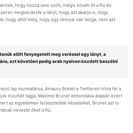
ernek, hogy hozzá sem szólt, mégis követi őt a fiú és
 perec megkérdezte a lányt, hogy azt akarja-e, hogy
te, hogy attól még, hogy egy lánnyal van dolga, nem azt
 tanúk előtt fenyegetett meg veréssel egy lányt, a
eráns, ezt követően pedig arab nyelven kezdett beszélni
nevű lap munkatársa, Amaury Brelet a Twitteren hívta fel a
yik inzultált tagja, Maxime Brunet elmondása alapján ezért
mert az egyetemen terjesztették nézeteiket. Brunet azt is
ának nevezte őket a fiú.