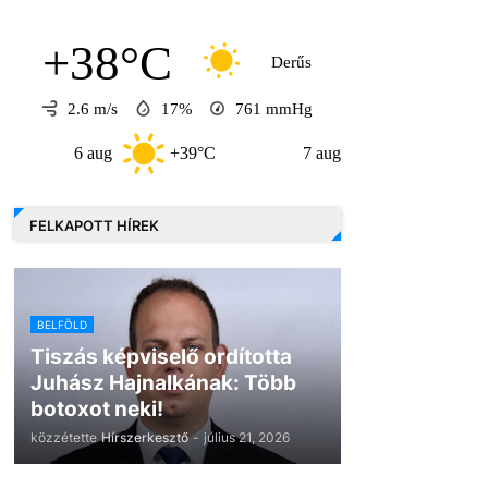
+38°C
Derűs
2.6 m/s
17%
761
mmHg
6 aug
+39°C
7 aug
+32°C
8 a
FELKAPOTT HÍREK
BELFÖLD
Tiszás képviselő ordította
Juhász Hajnalkának: Több
botoxot neki!
közzétette
Hírszerkesztő
-
július 21, 2026