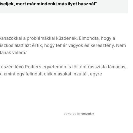
seljek, mert már mindenki más ilyet használ”
gyanazokkal a problémákkal küzdenek. Elmondta, hogy a
szkos alatt azt értik, hogy fehér vagyok és keresztény. Nem
tanak velem.”
észén lévő Poitiers egyetemén is történt rasszista támadás,
ik, amint egy felindult diák másokat inzultál, egyre