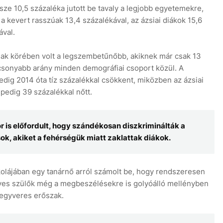
sze 10,5 százaléka jutott be tavaly a legjobb egyetemekre,
a kevert rasszúak 13,4 százalékával, az ázsiai diákok 15,6
ával.
iak körében volt a legszembetűnőbb, akiknek már csak 13
acsonyabb arány minden demográfiai csoport közül. A
edig 2014 óta tíz százalékkal csökkent, miközben az ázsiai
 pedig 39 százalékkal nőtt.
is előfordult, hogy szándékosan diszkriminálták a
k, akiket a fehérségük miatt zaklattak diákok.
kolájában egy tanárnő arról számolt be, hogy rendszeresen
egyes szülők még a megbeszélésekre is golyóálló mellényben
fegyveres erőszak.