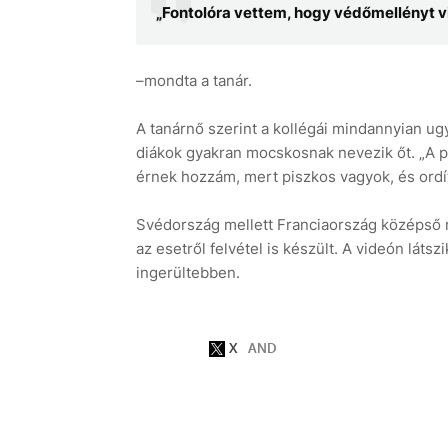
„Fontolóra vettem, hogy védőmellényt vi
–mondta a tanár.
A tanárnő szerint a kollégái mindannyian u
diákok gyakran mocskosnak nevezik őt. „A pi
érnek hozzám, mert piszkos vagyok, és ordí
Svédország mellett Franciaország középső r
az esetről felvétel is készült. A videón látsz
ingerültebben.