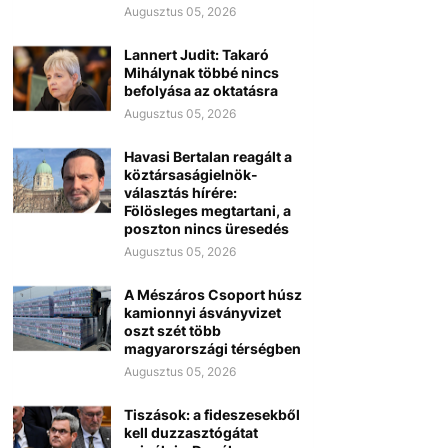
Augusztus 05, 2026
Lannert Judit: Takaró
Mihálynak többé nincs
befolyása az oktatásra
Augusztus 05, 2026
Havasi Bertalan reagált a
köztársaságielnök-
választás hírére:
Fölösleges megtartani, a
poszton nincs üresedés
Augusztus 05, 2026
A Mészáros Csoport húsz
kamionnyi ásványvizet
oszt szét több
magyarországi térségben
Augusztus 05, 2026
Tiszások: a fideszesekből
kell duzzasztógátat