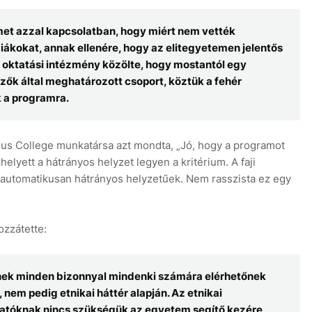
et azzal kapcsolatban, hogy miért nem vették
iákokat, annak ellenére, hogy az elitegyetemen jelentős
z oktatási intézmény közölte, hogy mostantól egy
ők által meghatározott csoport, köztük a fehér
 a programra.
aius College munkatársa azt mondta, „Jó, hogy a programot
 helyett a hátrányos helyzet legyen a kritérium. A faji
k automatikusan hátrányos helyzetűek. Nem rasszista ez egy
ozzátette:
égnek minden bizonnyal mindenki számára elérhetőnek
nem pedig etnikai háttér alapján. Az etnikai
atóknak nincs szükségük az egyetem segítő kezére