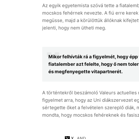
Az egyik egyetemista szóvá tette a fiatalemb
mocskos fehérnek nevezte. A fiú erre kerek
megüsse, majd a körülöttük állóknak kifejtet
jelenti, hogy nem ütheti meg.
Mikor felhívták rá a figyelmét, hogy épp
fiatalember azt felelte, hogy ő nem tol
és megfenyegette vitapartnerét.
A történtekről beszámoló Valeurs actuelles 
figyelmet arra, hogy az Uni diákszervezet eg
sértegette őket a felvételen szereplő diák, 
mondta, hogy mocskos fehéreknek és fasiszt