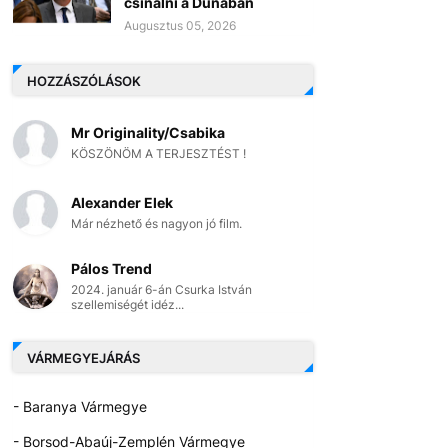
csinálni a Dunában
Augusztus 05, 2026
HOZZÁSZÓLÁSOK
Mr Originality/Csabika
KÖSZÖNÖM A TERJESZTÉST !
Alexander Elek
Már nézhető és nagyon jó film.
Pálos Trend
2024. január 6-án Csurka István
szellemiségét idéz...
VÁRMEGYEJÁRÁS
- Baranya Vármegye
- Borsod-Abaúj-Zemplén Vármegye