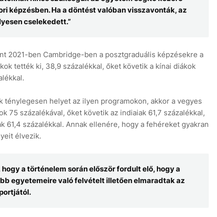
ri képzésben. Ha a döntést valóban visszavonták, az
elyesen cselekedett.”
rint 2021-ben Cambridge-ben a posztgraduális képzésekre a
ok tették ki, 38,9 százalékkal, őket követik a kínai diákok
alékkal.
k ténylegesen helyet az ilyen programokon, akkor a vegyes
tok 75 százalékával, őket követik az indiaiak 61,7 százalékkal,
ak 61,4 százalékkal. Annak ellenére, hogy a fehéreket gyakran
yeit élvezik.
, hogy a történelem során először fordult elő, hogy a
obb egyetemeire való felvételt illetően elmaradtak az
ortjától.