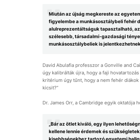
Miután az újság megkereste az egyetem
figyelembe a munkásosztálybeli fehér d
alulreprezentáltságuk tapasztalható, a
szélesebb, társadalmi-gazdasági tényez
munkásosztálybeliek is jelentkezhetnek
David Abulafia professzor a Gonville and C
úgy kalibrálták újra, hogy a faji hovatartozás
kritérium úgy tűnt, hogy a nem fehér diáko
kicsit?”
Dr. James Orr, a Cambridge egyik oktatója h
„Bár az ötlet kiváló, egy ilyen lehetős
kellene lennie érdemek és szükségletek, 
kisebbségekhez tartozó egyetemi hallg