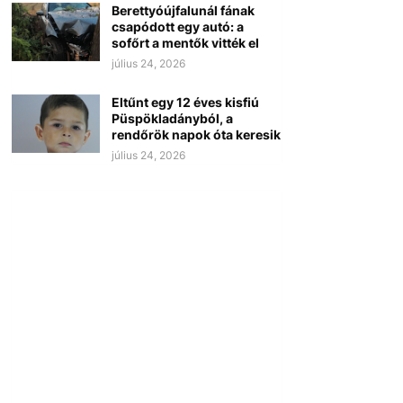
Berettyóújfalunál fának
csapódott egy autó: a
sofőrt a mentők vitték el
július 24, 2026
Eltűnt egy 12 éves kisfiú
Püspökladányból, a
rendőrök napok óta keresik
július 24, 2026