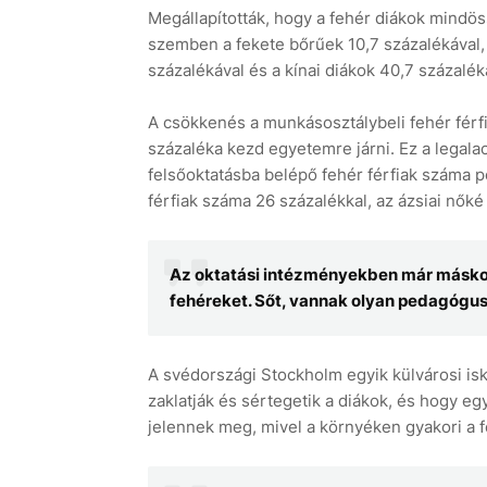
Megállapították, hogy a fehér diákok mindös
szemben a fekete bőrűek 10,7 százalékával, 
százalékával és a kínai diákok 40,7 százalék
A csökkenés a munkásosztálybeli fehér férf
százaléka kezd egyetemre járni. Ez a legal
felsőoktatásba belépő fehér férfiak száma p
férfiak száma 26 százalékkal, az ázsiai nőké
Az oktatási intézményekben már máskor 
fehéreket. Sőt, vannak olyan pedagóguso
A svédországi Stockholm egyik külvárosi is
zaklatják és sértegetik a diákok, és hogy 
jelennek meg, mivel a környéken gyakori a 