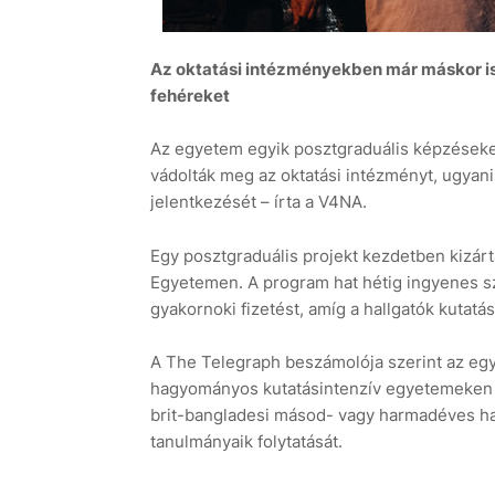
Az oktatási intézményekben már máskor i
fehéreket
Az egyetem egyik posztgraduális képzéseke
vádolták meg az oktatási intézményt, ugyanis
jelentkezését – írta a V4NA.
Egy posztgraduális projekt kezdetben kizárt
Egyetemen. A program hat hétig ingyenes szá
gyakornoki fizetést, amíg a hallgatók kutatá
A The Telegraph beszámolója szerint az egy
hagyományos kutatásintenzív egyetemeken tan
brit-bangladesi másod- vagy harmadéves hal
tanulmányaik folytatását.