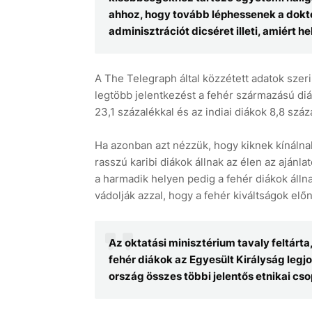
ahhoz, hogy tovább léphessenek a dokto
adminisztrációt dicséret illeti, amiért h
A The Telegraph által közzétett adatok sze
legtöbb jelentkezést a fehér származású diák
23,1 százalékkal és az indiai diákok 8,8 száz
Ha azonban azt nézzük, hogy kiknek kínálna
rasszú karibi diákok állnak az élen az ajánla
a harmadik helyen pedig a fehér diákok álln
vádolják azzal, hogy a fehér kiváltságok előn
Az oktatási minisztérium tavaly feltárta
fehér diákok az Egyesült Királyság legj
ország összes többi jelentős etnikai csop