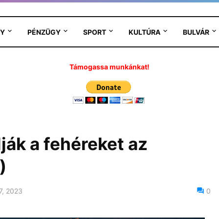
Y
PÉNZÜGY
SPORT
KULTÚRA
BULVÁR
Támogassa munkánkat!
ják a fehéreket az
)
7, 2023
0