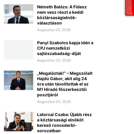
Németh Balázs: A Fidesz
nem vesz részt a keddi
köztársaságielnök-
választáson
Augusztus 05, 2026
Panyi Szabolcs kapja idén a
CPJ nemzetközi
sajtószabadság-díját
Augusztus 05, 2026
„Megaláztak!” – Megszólalt
Hajdú Gábor, akit alig 24
óra után távolítottak el az
M1 Híradó főszerkesztői
posztjáról
Augusztus 05, 2026
Latorcai Csaba: Újabb rész
a köztársasági elnököt
kereső roncsderbi-
sorozatban