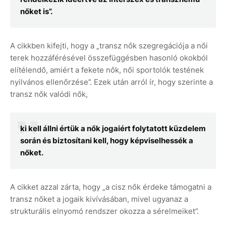
nőket is”.
A cikkben kifejti, hogy a „transz nők szegregációja a női
terek hozzáférésével összefüggésben hasonló okokból
elítélendő, amiért a fekete nők, női sportolók testének
nyilvános ellenőrzése”. Ezek után arról ír, hogy szerinte a
transz nők valódi nők,
ki kell állni értük a nők jogaiért folytatott küzdelem
során és biztosítani kell, hogy képviselhessék a
nőket.
A cikket azzal zárta, hogy „a cisz nők érdeke támogatni a
transz nőket a jogaik kivívásában, mivel ugyanaz a
strukturális elnyomó rendszer okozza a sérelmeiket”.