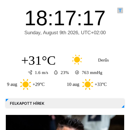
+31°C
Derűs
1.6 m/s
23%
763
mmHg
ug
+29°C
10 aug
+33°C
11 aug
FELKAPOTT HÍREK