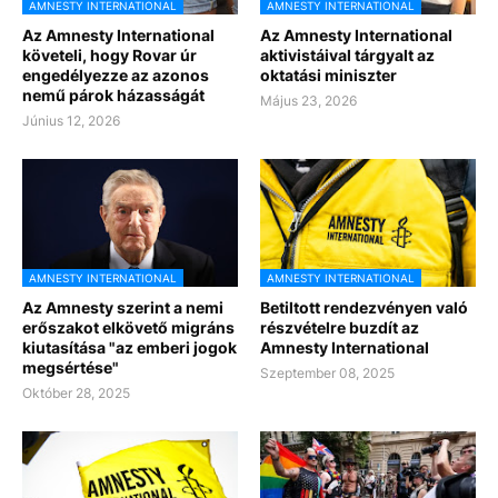
AMNESTY INTERNATIONAL
AMNESTY INTERNATIONAL
Az Amnesty International
Az Amnesty International
követeli, hogy Rovar úr
aktivistáival tárgyalt az
engedélyezze az azonos
oktatási miniszter
nemű párok házasságát
Május 23, 2026
Június 12, 2026
AMNESTY INTERNATIONAL
AMNESTY INTERNATIONAL
Az Amnesty szerint a nemi
Betiltott rendezvényen való
erőszakot elkövető migráns
részvételre buzdít az
kiutasítása "az emberi jogok
Amnesty International
megsértése"
Szeptember 08, 2025
Október 28, 2025