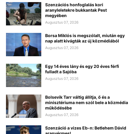
Szenzációs honfoglalás kori
aranyleletekre bukkantak Pest
megyében
Augusztus 07, 2026
Borsa Miklós is megszólalt, miután egy
nap alatt kivágták az új közmédiából
Augusztus 07, 2026
Egy 14 éves lány és egy 20 éves férfi
fulladt a Sajóba
Augusztus 07, 2026
Bolsevik Tarr váltig állítja, ő és a
minisztériuma nem szól bele a közmédia
működésébe
Augusztus 07, 2026
Szenzáció a vizes Eb-n: Betlehem Dávid
aranyérmes!