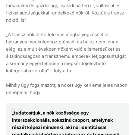
társadalmi és gazdasági, családi háttérrel, vallással és
fizikai adottságokkal rendelkező nőkről. Köztük a transz
nőkről is”.
„A transz nők élete tele van megbélyegzéssel és
hátrányos megkülönböztetéssel, és ha ez nem lenne
elég, az elmúlt években nőként való elismerésüket és
általánosságban a transznemű emberek létjogosultságát
a kormány egyértelműen a megkérdőjelezhető
kategóriába sorolta” – folytatta.
Mihály úgy fogalmazott, a nőket úgy kell eme jeles napon
ünnepelni, hogy
„tudatosítjuk, a nők közössége egy
interszekcionális, sokszínű csoport, amelynek
részét képezi mindenki, aki női identitással
rendelkezik ideértve az interszex és transznemű