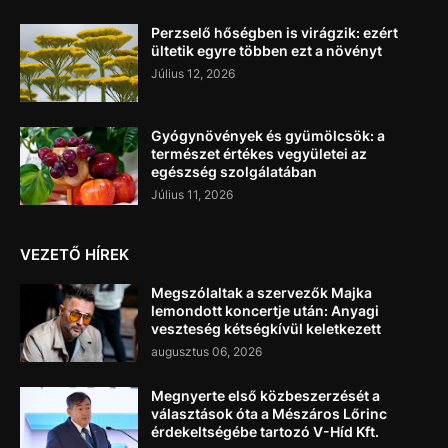
Perzselő hőségben is virágzik: ezért
ültetik egyre többen ezt a növényt
Július 12, 2026
Gyógynövények és gyümölcsök: a
természet értékes vegyületei az
egészség szolgálatában
Július 11, 2026
VEZETŐ HÍREK
Megszólaltak a szervezők Majka
lemondott koncertje után: Anyagi
veszteség kétségkívül keletkezett
augusztus 06, 2026
Megnyerte első közbeszerzését a
választások óta a Mészáros Lőrinc
érdekeltségébe tartozó V-Híd Kft.