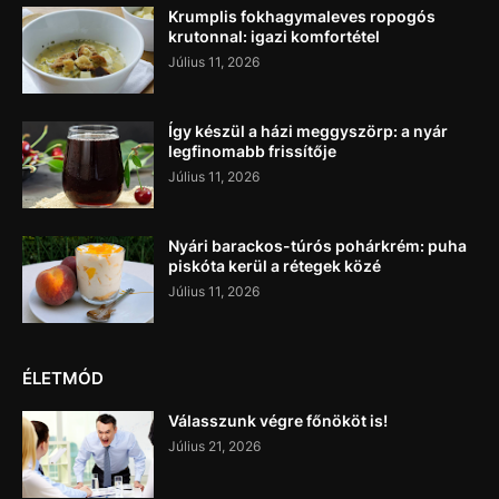
Krumplis fokhagymaleves ropogós
krutonnal: igazi komfortétel
Július 11, 2026
Így készül a házi meggyszörp: a nyár
legfinomabb frissítője
Július 11, 2026
Nyári barackos-túrós pohárkrém: puha
piskóta kerül a rétegek közé
Július 11, 2026
ÉLETMÓD
Válasszunk végre főnököt is!
Július 21, 2026