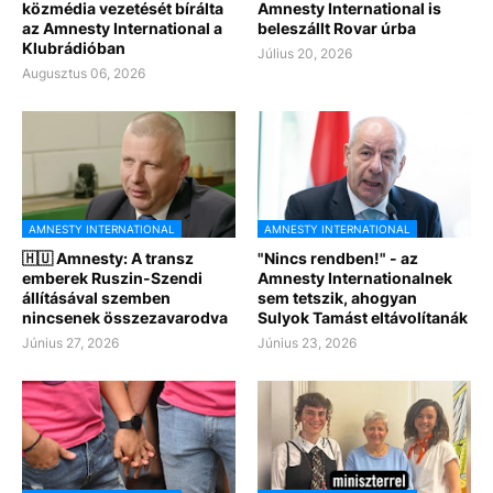
közmédia vezetését bírálta
Amnesty International is
az Amnesty International a
beleszállt Rovar úrba
Klubrádióban
Július 20, 2026
Augusztus 06, 2026
AMNESTY INTERNATIONAL
AMNESTY INTERNATIONAL
🇭🇺 Amnesty: A transz
"Nincs rendben!" - az
emberek Ruszin-Szendi
Amnesty Internationalnek
állításával szemben
sem tetszik, ahogyan
nincsenek összezavarodva
Sulyok Tamást eltávolítanák
Június 27, 2026
Június 23, 2026