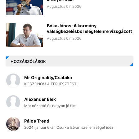
Augusztus 07, 2026
Bóka János: A kormány
válságkezelésből elégtelenre vizsgázott
Augusztus 07, 2026
HOZZÁSZÓLÁSOK
Mr Originality/Csabika
KÖSZÖNÖM A TERJESZTÉST !
Alexander Elek
Már nézhető és nagyon jó film.
Pálos Trend
2024. január 6-án Csurka István szellemiségét idéz...