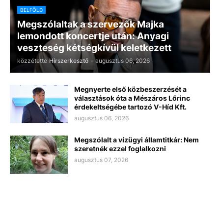
BELFÖLD
Megszólaltak a szervezők Majka
lemondott koncertje után: Anyagi
veszteség kétségkívül keletkezett
közzétette
Hírszerkesztő
-
augusztus 06, 2026
Megnyerte első közbeszerzését a
választások óta a Mészáros Lőrinc
érdekeltségébe tartozó V-Híd Kft.
augusztus 06, 2026
Megszólalt a vízügyi államtitkár: Nem
szeretnék ezzel foglalkozni
augusztus 07, 2026