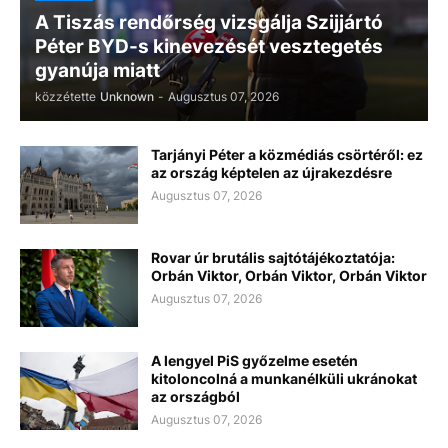
A Tiszás rendőrség vizsgálja Szijjártó
Péter BYD-s kinevezését vesztegetés
gyanúja miatt
közzétette
Unknown
-
Augusztus 07, 2026
Tarjányi Péter a közmédiás csörtéről: ez
az ország képtelen az újrakezdésre
Augusztus 07, 2026
Rovar úr brutális sajtótájékoztatója:
Orbán Viktor, Orbán Viktor, Orbán Viktor
Augusztus 07, 2026
A lengyel PiS győzelme esetén
kitoloncolná a munkanélküli ukránokat
az országból
Augusztus 07, 2026