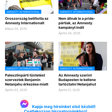
AMNESTY INTERNATIONAL
AMNESTY INTERNATIONAL
Oroszország betiltotta az
Nem állnak le a pride-
Amnesty Internationalt
pártiak, az Amnesty
kampányt indít
Május 24, 2025
Április 24, 2025
AMNESTY INTERNATIONAL
AMNESTY INTERNATIONAL
Palesztinpárti tüntetést
Az Amnesty szerint
szerveztek Benjamin
Budapesten le kellene
Netanjahu érkezése miatt
tartóztatni Netanjahut
Április 03, 2025
Április 01, 2025
Kapja meg híreinket első kézből!
Csatlakozzon hírcsatornánkhoz!