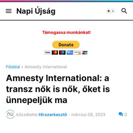
Napi Újság
Támogassa munkánkat!
Főoldal
Amnesty International
Amnesty International: a
transz nők is nők, őket is
ünnepeljük ma
közzétette
Hírszerkesztő
-
március 08, 2023
0