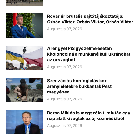
Rovar úr brutális sajtótájékoztatója:
Orbán Viktor, Orbán Viktor, Orbán Viktor
Augusztus 07, 2026
A lengyel PiS győzelme esetén
kitoloncolná a munkanélküli ukránokat
az országból
Augusztus 07, 2026
Szenzációs honfoglalás kori
aranyleletekre bukkantak Pest
megyében
Augusztus 07, 2026
Borsa Miklós is megszólalt, miután egy
nap alatt kivágták az új közmédiából
Augusztus 07, 2026