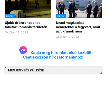
DRÓN
DRÓN
Újabb drónroncsokat
Izrael megkapja a
találtak Románia területén
németektől a fegyvert, amit
az ukránok nem
Október 13, 2023
Október 12, 2023
Kapja meg híreinket első kézből!
Csatlakozzon hírcsatornánkhoz!
MEGJEGYZÉS KÜLDÉSE