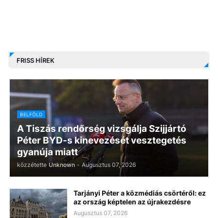
FRISS HÍREK
BELFÖLD
A Tiszás rendőrség vizsgálja Szijjártó
Péter BYD-s kinevezését vesztegetés
gyanúja miatt
közzétette
Unknown
-
Augusztus 07, 2026
Tarjányi Péter a közmédiás csörtéről: ez
az ország képtelen az újrakezdésre
Augusztus 07, 2026