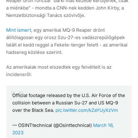
Reaper drón roncsai "bárki más kezébe kerüljenek, csak
a miénkbe" - mondta a CNN-nek kedden John Kirby, a
Nemzetbiztonsági Tanács szóvivője.
Mint ismert
, egy amerikai MQ-9 Reaper drónt
állítólagosan egy orosz Szu-27-es vadászrepülőgépek
talált el kedd reggel a Fekete-tenger felett - az amerikai
hadsereg közlése szerint.
Az amerikaiak most elszedtek egy felvéltelt is az
incidensről:
Official footage released by the U.S. Air Force of the
collision between a Russian Su-27 and US MQ-9
over the Black Sea.
pic.twitter.com/kZaYUyXzVm
— OSINTtechnical (@Osinttechnical)
March 16,
2023