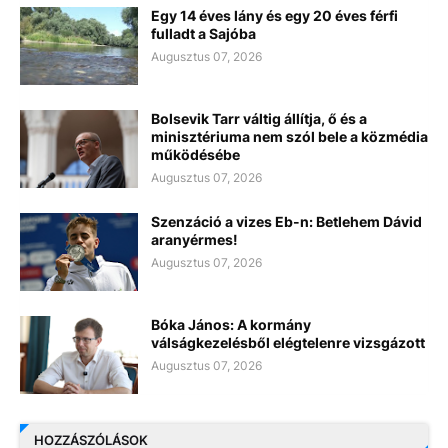
Egy 14 éves lány és egy 20 éves férfi
fulladt a Sajóba
Augusztus 07, 2026
Bolsevik Tarr váltig állítja, ő és a
minisztériuma nem szól bele a közmédia
működésébe
Augusztus 07, 2026
Szenzáció a vizes Eb-n: Betlehem Dávid
aranyérmes!
Augusztus 07, 2026
Bóka János: A kormány
válságkezelésből elégtelenre vizsgázott
Augusztus 07, 2026
HOZZÁSZÓLÁSOK