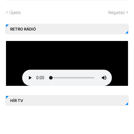
Újabb
Régebbi
RETRO RÁDIÓ
HÍR TV