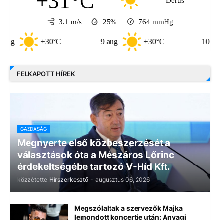
+31°C
Derűs
3.1 m/s
25%
764
mmHg
+30°C
9 aug
+30°C
10 aug
FELKAPOTT HÍREK
GAZDASÁG
Megnyerte első közbeszerzését a
választások óta a Mészáros Lőrinc
érdekeltségébe tartozó V-Híd Kft.
közzétette
Hírszerkesztő
-
augusztus 06, 2026
Megszólaltak a szervezők Majka
lemondott koncertje után: Anyagi