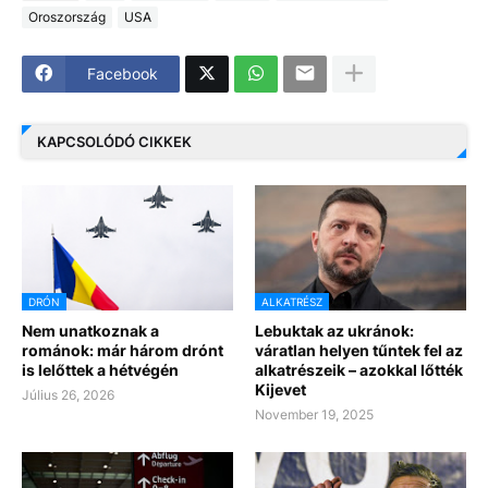
Oroszország
USA
Facebook
KAPCSOLÓDÓ CIKKEK
DRÓN
ALKATRÉSZ
Nem unatkoznak a
Lebuktak az ukránok:
románok: már három drónt
váratlan helyen tűntek fel az
is lelőttek a hétvégén
alkatrészeik – azokkal lőtték
Kijevet
Július 26, 2026
November 19, 2025