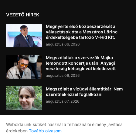
VEZETŐ HÍREK
Megnyerte első közbeszerzését a
választások óta a Mészáros Lőrinc
érdekeltségébe tartozó V-Híd Kft.
augusztus 06, 2026
Megszólaltak a szervezők Majka
lemondott koncertje után: Anyagi
veszteség kétségkívül keletkezett
augusztus 06, 2026
Megszólalt a vízügyi államtitkár: Nem
szeretnék ezzel foglalkozni
augusztus 07, 2026
Weboldalunk sütiket használ a felhasználói élmény javítása
érdekében
Tovább olvasom
Címlap
Rólunk
Kapcsolat