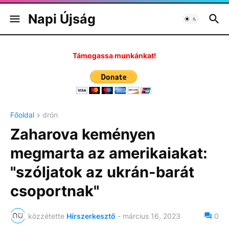
Napi Újság
Támogassa munkánkat!
Főoldal
drón
Zaharova keményen
megmarta az amerikaiakat:
"szóljatok az ukrán-barát
csoportnak"
közzétette
Hírszerkesztő
-
március 16, 2023
0