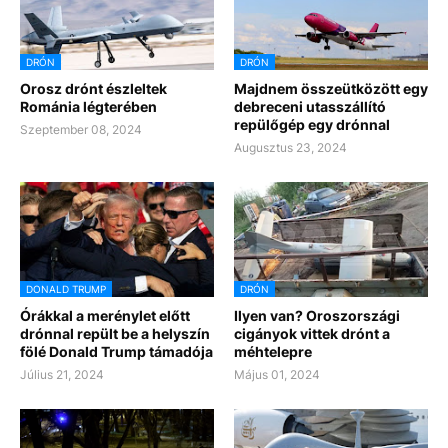
DRÓN
DRÓN
Orosz drónt észleltek
Majdnem összeütközött egy
Románia légterében
debreceni utasszállító
repülőgép egy drónnal
Szeptember 08, 2024
Augusztus 23, 2024
DONALD TRUMP
DRÓN
Órákkal a merénylet előtt
Ilyen van? Oroszországi
drónnal repült be a helyszín
cigányok vittek drónt a
fölé Donald Trump támadója
méhtelepre
Július 21, 2024
Május 01, 2024