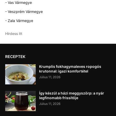
- Vas Vármegye
- Veszprém Vármegye
- Zala Vármegye
Hirdess itt
RECEPTEK
Krumplis fokhagymaleves ropogós
krutonnal: igazi komfortétel
Július 11, 2026
Így készül a házi meggyszörp: a nyár
legfinomabb frissítője
Július 11, 2026