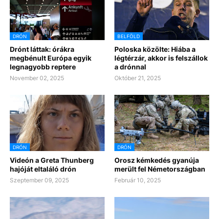
DRÓN
BELFÖLD
Drónt láttak: órákra
Poloska közölte: Hiába a
megbénult Európa egyik
légtérzár, akkor is felszállok
legnagyobb reptere
a drónnal
November 02, 2025
Október 21, 2025
DRÓN
DRÓN
Videón a Greta Thunberg
Orosz kémkedés gyanúja
hajóját eltaláló drón
merült fel Németországban
Szeptember 09, 2025
Február 10, 2025