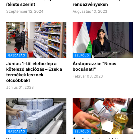
ítélete szerint
rendezvényeken
Szeptember 12, 2024
Augusztus 10, 2023
GAZDASÁG
BELFÖLD
Június 1-től életbe lép a
Árstoprazzia: "Nincs
kötelező akciózás – Ezek a
bocsánat!"
termékek lesznek
Február 03, 2023
olcsóbbak!
Június 01, 2023
GAZDASÁG
BELFÖLD