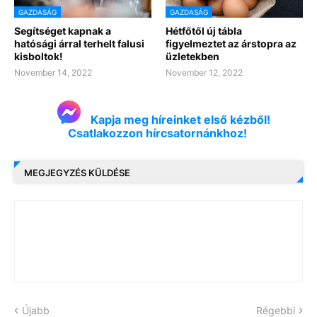
GAZDASÁG
GAZDASÁG
Segítséget kapnak a
Hétfőtől új tábla
hatósági árral terhelt falusi
figyelmeztet az árstopra az
kisboltok!
üzletekben
November 14, 2022
November 12, 2022
Kapja meg híreinket első kézből!
Csatlakozzon hírcsatornánkhoz!
MEGJEGYZÉS KÜLDÉSE
Újabb
Régebbi