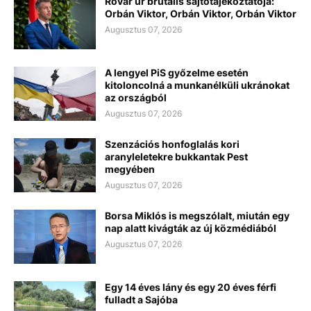
Rovar úr brutális sajtótájékoztatója:
Orbán Viktor, Orbán Viktor, Orbán Viktor
Augusztus 07, 2026
A lengyel PiS győzelme esetén
kitoloncolná a munkanélküli ukránokat
az országból
Augusztus 07, 2026
Szenzációs honfoglalás kori
aranyleletekre bukkantak Pest
megyében
Augusztus 07, 2026
Borsa Miklós is megszólalt, miután egy
nap alatt kivágták az új közmédiából
Augusztus 07, 2026
Egy 14 éves lány és egy 20 éves férfi
fulladt a Sajóba