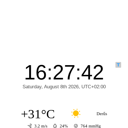
+31°C
Derűs
3.2 m/s
24%
764
mmHg