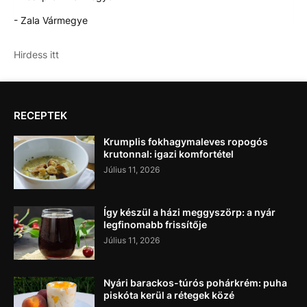
- Zala Vármegye
Hirdess itt
RECEPTEK
Krumplis fokhagymaleves ropogós
krutonnal: igazi komfortétel
Július 11, 2026
Így készül a házi meggyszörp: a nyár
legfinomabb frissítője
Július 11, 2026
Nyári barackos-túrós pohárkrém: puha
piskóta kerül a rétegek közé