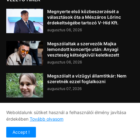
Megnyerte első közbeszerzését a
választások óta a Mészáros Lőrinc
érdekeltségébe tartozó V-Híd Kft.
augusztus 06, 2026
Megszólaltak a szervezők Majka
lemondott koncertje után: Anyagi
veszteség kétségkívül keletkezett
augusztus 06, 2026
Megszólalt a vízügyi államtitkár: Nem
szeretnék ezzel foglalkozni
augusztus 07, 2026
Weboldalunk sütiket használ a felhasználói élmény javítása
érdekében
Tovább olvasom
Címlap
Rólunk
Kapcsolat
Accept !
Copyright ©
2026
Napi Újság