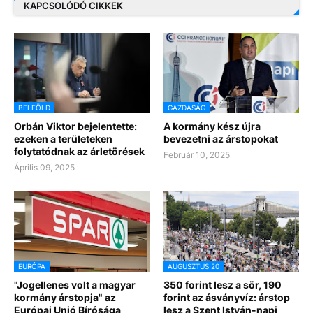
KAPCSOLÓDÓ CIKKEK
BELFÖLD
GAZDASÁG
Orbán Viktor bejelentette:
A kormány kész újra
ezeken a területeken
bevezetni az árstopokat
folytatódnak az árletörések
Február 10, 2025
Április 09, 2025
EURÓPA
AUGUSZTUS 20
"Jogellenes volt a magyar
350 forint lesz a sör, 190
kormány árstopja" az
forint az ásványvíz: árstop
Európai Unió Bírósága
lesz a Szent István-napi