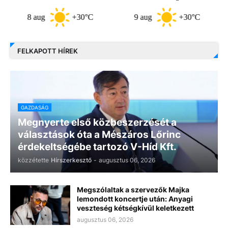
8 aug
+30°C
9 aug
+30°C
10 
FELKAPOTT HÍREK
GAZDASÁG
Megnyerte első közbeszerzését a
választások óta a Mészáros Lőrinc
érdekeltségébe tartozó V-Híd Kft.
közzétette
Hírszerkesztő
-
augusztus 06, 2026
Megszólaltak a szervezők Majka
lemondott koncertje után: Anyagi
veszteség kétségkívül keletkezett
augusztus 06, 2026