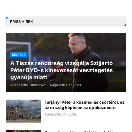
FRISS HÍREK
BELFÖLD
A Tiszás rendőrség vizsgálja Szijjártó
Péter BYD-s kinevezését vesztegetés
gyanúja miatt
közzétette
Unknown
-
Augusztus 07, 2026
Tarjányi Péter a közmédiás csörtéről: ez
az ország képtelen az újrakezdésre
Augusztus 07, 2026