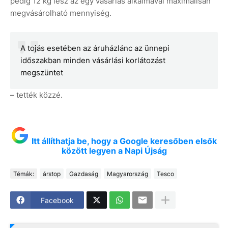
pedig 12 kg lesz az egy vásárlás alkalmával maximálisan
megvásárolható mennyiség.
A tojás esetében az áruházlánc az ünnepi
időszakban minden vásárlási korlátozást
megszüntet
– tették közzé.
Itt állíthatja be, hogy a Google keresőben elsők
között legyen a Napi Újság
Témák:
árstop
Gazdaság
Magyarország
Tesco
Facebook