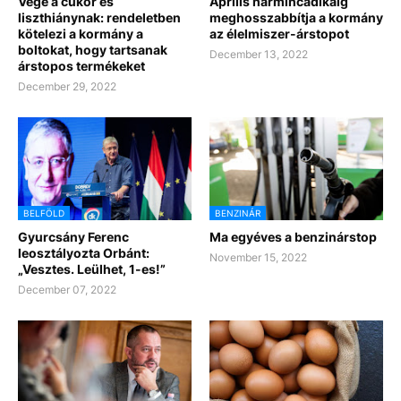
Vége a cukor és
Április harmincadikáig
liszthiánynak: rendeletben
meghosszabbítja a kormány
kötelezi a kormány a
az élelmiszer-árstopot
boltokat, hogy tartsanak
December 13, 2022
árstopos termékeket
December 29, 2022
BELFÖLD
BENZINÁR
Gyurcsány Ferenc
Ma egyéves a benzinárstop
leosztályozta Orbánt:
November 15, 2022
„Vesztes. Leülhet, 1-es!”
December 07, 2022