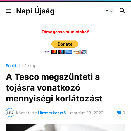
Napi Újság
Támogassa munkánkat!
Főoldal
árstop
A Tesco megszünteti a
tojásra vonatkozó
mennyiségi korlátozást
közzétette
Hírszerkesztő
-
március 28, 2023
0