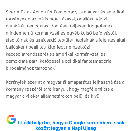
Szerintük az Action for Democracy „a magyar és amerikai
törvények maximális betartásával, önállóan végzi
munkáját, támogatási döntései teljesen függetlenek
mindennemű kormányzati és egyéb külső befolyástól,
alapítóinak és tanácsadó testületi tagjainak a jelentés által
baljósként beállított kiterjedt nemzetközi
kapcsolatrendszerét és amerikai kormányzati és
demokrata párti kötődései a politikai fantazmagória
birodalmához tartoznak”.
Korányiék szerint a magyar államaparátus felhasználása a
kormány részéről arra irányul, hogy megfélemlítse a
magyar civileket államhatárokon belül és kívül.
Itt állíthatja be, hogy a Google keresőben elsők
között legyen a Napi Újság