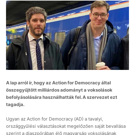
A lap arról ír, hogy az Action for Democracy által
összegyűjtött milliárdos adományt a voksolások
befolyásolására használhatták fel. A szervezet ezt
tagadja.
Ugyan az Action for Democracy (AD) a tavalyi,
országgyűlési választásokat megelőzően saját bevallása
szerint a diaszpórában élő magyarság voksolásának