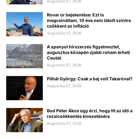
Augusztus 07, 2026
Rovar úr bejelentése: Ezt is
megcsináltam, 10 éve nem látott szintre
csökkent az infláció
Augusztus 07, 2026
A spanyol hírszerzés figyelmeztet,
augusztus közepén újabb roham érheti
Ceutát
Augusztus 07, 2026
Pilhál György: Csak a baj volt Takaróval?
Augusztus 07, 2026
Bod Péter Ákos úgy érzi, hogy Itt az idő a
rezsicsökkentés kivezetésére
Augusztus 07, 2026