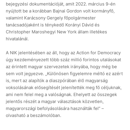
bejegyzési dokumentációját, amit 2022. március 9-én
nyújtott be a korábban Bajnai Gordon volt kormányfő,
valamint Karácsony Gergely főpolgármester
tanácsadójaként is ténykedő Korányi Dávid és
Christopher Maroshegyi New York állam illetékes
hivatalánál.
A NIK jelentésében az áll, hogy az Action for Democracy
úgy kezdeményezett több száz millió forintos utalásokat
az érintett magyar szervezetek irányába, hogy még be
sem volt jegyezve. „Különösen figyelemre méltó ez azért
is, mert az alapítók a diaszpórában élő magyarság
voksolásának elősegítését jelenítették meg fő céljuknak,
ami nem felel meg a valóságnak. Ehelyett az összegek
jelentős részét a magyar választások közvetlen,
magyarországi befolyásolására használták fel” –
olvasható a beszámolóban.