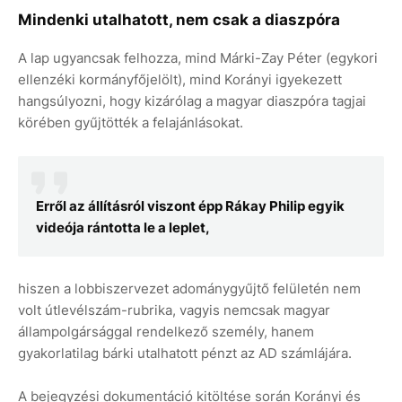
Mindenki utalhatott, nem csak a diaszpóra
A lap ugyancsak felhozza, mind Márki-Zay Péter (egykori
ellenzéki kormányfőjelölt), mind Korányi igyekezett
hangsúlyozni, hogy kizárólag a magyar diaszpóra tagjai
körében gyűjtötték a felajánlásokat.
Erről az állításról viszont épp Rákay Philip egyik
videója rántotta le a leplet,
hiszen a lobbiszervezet adománygyűjtő felületén nem
volt útlevélszám-rubrika, vagyis nemcsak magyar
állampolgársággal rendelkező személy, hanem
gyakorlatilag bárki utalhatott pénzt az AD számlájára.
A bejegyzési dokumentáció kitöltése során Korányi és