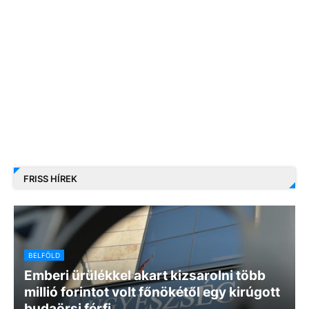
FRISS HÍREK
BELFÖLD
Emberi ürülékkel akart kizsarolni több
millió forintot volt főnökétől egy kirúgott
budaörsi férfi