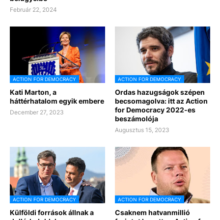
Február 22, 2024
ACTION FOR DEMOCRACY
ACTION FOR DEMOCRACY
Kati Marton, a
Ordas hazugságok szépen
háttérhatalom egyik embere
becsomagolva: itt az Action
for Democracy 2022-es
December 27, 2023
beszámolója
Augusztus 15, 2023
ACTION FOR DEMOCRACY
ACTION FOR DEMOCRACY
Külföldi források állnak a
Csaknem hatvanmillió