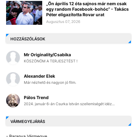
„Ön április 12 óta sajnos már nem csak
egy random Facebook-bohóc” - Takács
Péter eligazította Rovar urat
Augusztus 07, 2026
HOZZÁSZÓLÁSOK
Mr Originality/Csabika
KÖSZÖNÖM A TERJESZTÉST !
Alexander Elek
Már nézhető és nagyon jó film.
Pálos Trend
2024. január 6-án Csurka István szellemiségét idéz...
VÁRMEGYEJÁRÁS
- Baranya Vármegye