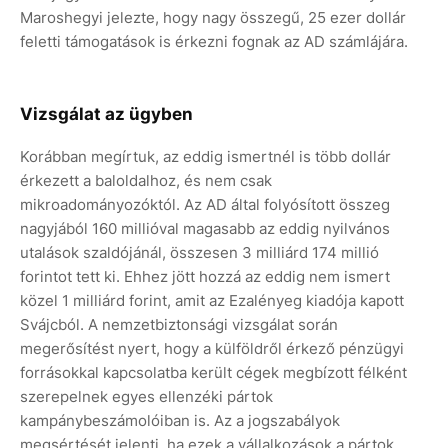
Maroshegyi jelezte, hogy nagy összegű, 25 ezer dollár
feletti támogatások is érkezni fognak az AD számlájára.
Vizsgálat az ügyben
Korábban megírtuk, az eddig ismertnél is több dollár
érkezett a baloldalhoz, és nem csak
mikroadományozóktól. Az AD által folyósított összeg
nagyjából 160 millióval magasabb az eddig nyilvános
utalások szaldójánál, összesen 3 milliárd 174 millió
forintot tett ki. Ehhez jött hozzá az eddig nem ismert
közel 1 milliárd forint, amit az Ezalényeg kiadója kapott
Svájcból. A nemzetbiztonsági vizsgálat során
megerősítést nyert, hogy a külföldről érkező pénzügyi
forrásokkal kapcsolatba került cégek megbízott félként
szerepelnek egyes ellenzéki pártok
kampánybeszámolóiban is. Az a jogszabályok
megsértését jelenti, ha ezek a vállalkozások a pártok