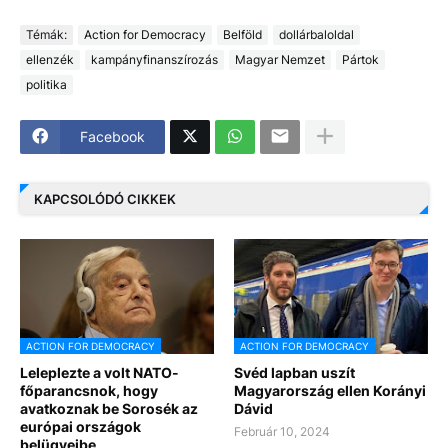
Témák:
Action for Democracy
Belföld
dollárbaloldal
ellenzék
kampányfinanszírozás
Magyar Nemzet
Pártok
politika
Facebook
KAPCSOLÓDÓ CIKKEK
ACTION FOR DEMOCRACY
ACTION FOR DEMOCRACY
Leleplezte a volt NATO-
Svéd lapban uszít
főparancsnok, hogy
Magyarország ellen Korányi
avatkoznak be Sorosék az
Dávid
európai országok
Február 10, 2024
belügyeibe