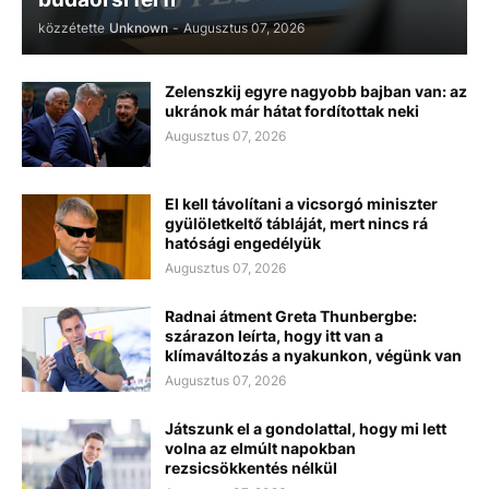
közzétette
Unknown
-
Augusztus 07, 2026
Zelenszkij egyre nagyobb bajban van: az
ukránok már hátat fordítottak neki
Augusztus 07, 2026
El kell távolítani a vicsorgó miniszter
gyülöletkeltő tábláját, mert nincs rá
hatósági engedélyük
Augusztus 07, 2026
Radnai átment Greta Thunbergbe:
szárazon leírta, hogy itt van a
klímaváltozás a nyakunkon, végünk van
Augusztus 07, 2026
Játszunk el a gondolattal, hogy mi lett
volna az elmúlt napokban
rezsicsökkentés nélkül