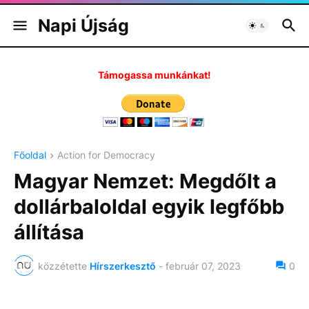
Napi Újság
Támogassa munkánkat!
Főoldal
Action for Democracy
Magyar Nemzet: Megdőlt a
dollárbaloldal egyik legfőbb
állítása
közzétette
Hírszerkesztő
-
február 07, 2023
0