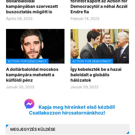
dollárbaloldal
forintot kapott az Action for
kampányában szervezett
Democracytól a néhai Aczél
buszoztatás mögött is
Endre fia
Április 06, 2023
Február 14, 2023
ACTION FOR DEMOCRACY
ACTION FOR DEMOCRACY
A dollárbaloldal mocskos
Így kebelezték be a hazai
kampányára mehetett a
baloldalt a globális
külföldi pénz
hálózatok
Január 30, 2023
Január 09, 2023
Kapja meg híreinket első kézből!
Csatlakozzon hírcsatornánkhoz!
MEGJEGYZÉS KÜLDÉSE