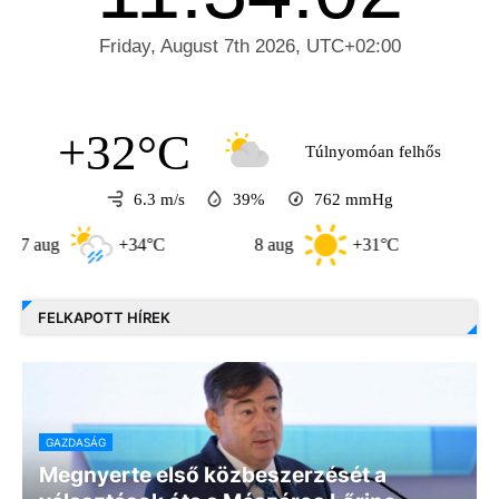
+32°C
Túlnyomóan felhős
6.3 m/s
39%
762
mmHg
g
+34°C
8 aug
+31°C
9 aug
FELKAPOTT HÍREK
GAZDASÁG
Megnyerte első közbeszerzését a