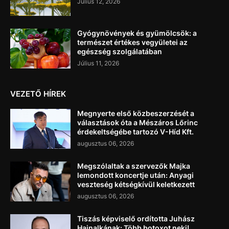
Július 12, 2026
Gyógynövények és gyümölcsök: a
természet értékes vegyületei az
egészség szolgálatában
Július 11, 2026
VEZETŐ HÍREK
Megnyerte első közbeszerzését a
választások óta a Mészáros Lőrinc
érdekeltségébe tartozó V-Híd Kft.
augusztus 06, 2026
Megszólaltak a szervezők Majka
lemondott koncertje után: Anyagi
veszteség kétségkívül keletkezett
augusztus 06, 2026
Tiszás képviselő ordította Juhász
Hajnalkának: Több botoxot neki!