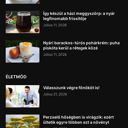
Így készül a házi meggyszörp: a nyár
legfinomabb frissítője
Július 11, 2026
Nyári barackos-túrós pohárkrém: puha
piskóta kerül a rétegek közé
Július 11, 2026
ÉLETMÓD
Válasszunk végre főnököt is!
Július 21, 2026
Perzselő hőségben is virágzik: ezért
ültetik egyre többen ezt a növényt