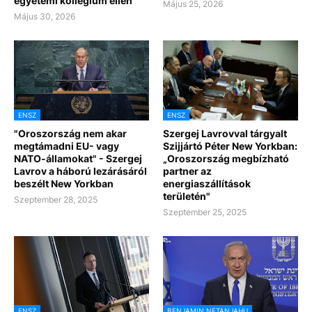
egyetemi kollégium ellen
Május 25, 2026
Május 30, 2026
ENSZ
ENSZ
"Oroszország nem akar
Szergej Lavrovval tárgyalt
megtámadni EU- vagy
Szijjártó Péter New Yorkban:
NATO-államokat" - Szergej
„Oroszország megbízható
Lavrov a háború lezárásáról
partner az
beszélt New Yorkban
energiaszállítások
területén"
Szeptember 28, 2025
Szeptember 25, 2025
ENSZ
BENJAMIN NETANJAHU