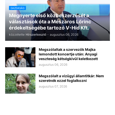
GAZDASÁG
Megnyerte első közbeszerzését a
választások óta a Mészáros Lőrinc
érdekeltségébe tartozó V-Híd Kft.
közzétette
Hírszerkesztő
-
augusztus 06, 2026
Megszólaltak a szervezők Majka
lemondott koncertje után: Anyagi
veszteség kétségkívül keletkezett
augusztus 06, 2026
Megszólalt a vízügyi államtitkár: Nem
szeretnék ezzel foglalkozni
augusztus 07, 2026