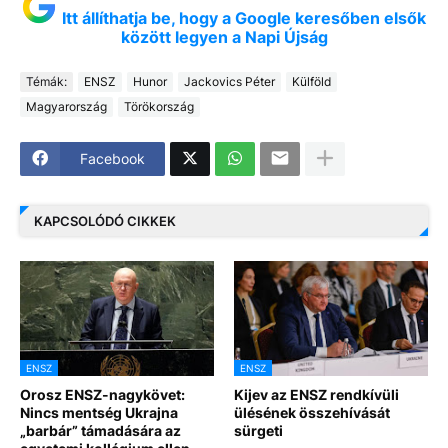
Itt állíthatja be, hogy a Google keresőben elsők
között legyen a Napi Újság
Témák:
ENSZ
Hunor
Jackovics Péter
Külföld
Magyarország
Törökország
Facebook
KAPCSOLÓDÓ CIKKEK
ENSZ
ENSZ
Orosz ENSZ-nagykövet:
Kijev az ENSZ rendkívüli
Nincs mentség Ukrajna
ülésének összehívását
„barbár” támadására az
sürgeti