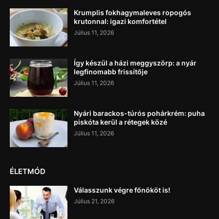
Krumplis fokhagymaleves ropogós
krutonnal: igazi komfortétel
Július 11, 2026
Így készül a házi meggyszörp: a nyár
legfinomabb frissítője
Július 11, 2026
Nyári barackos-túrós pohárkrém: puha
piskóta kerül a rétegek közé
Július 11, 2026
ÉLETMÓD
Válasszunk végre főnököt is!
Július 21, 2026