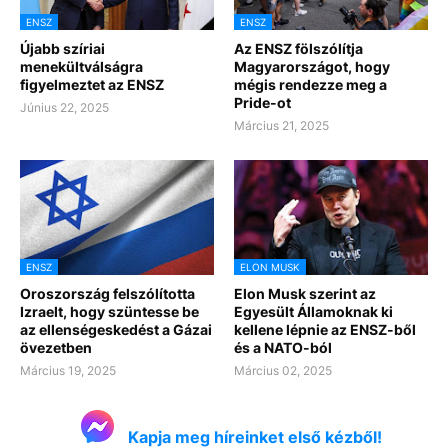
ENSZ
ENSZ
Újabb szíriai
Az ENSZ fölszólítja
menekültválságra
Magyarországot, hogy
figyelmeztet az ENSZ
mégis rendezze meg a
Pride-ot
Június 22, 2025
Március 21, 2025
ENSZ
ELON MUSK
Oroszország felszólította
Elon Musk szerint az
Izraelt, hogy szüntesse be
Egyesült Államoknak ki
az ellenségeskedést a Gázai
kellene lépnie az ENSZ-ből
övezetben
és a NATO-ból
Március 19, 2025
Március 02, 2025
Kapja meg híreinket első kézből!