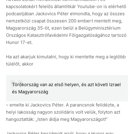
kapcsolatokért felelős államtitkár Youtube-on is elérhető
podcastjában Jackovics Péter elmondta, hogy az összes
nemzetközi csapat összesen 200 embert mentett meg,
Magyarország 35-öt, ezen belül a Belügyminisztérium
Országos Katasztrófavédelmi Főigazgatóságához tartozó
Hunor 17-et.
Ha azt akarjuk kimutatni, hogy ki mentette meg a legtöbb
túlélőt, akkor
Törökország van az első helyen, és azt követi Izrael
és Magyarország
– emelte ki Jackovics Péter. A parancsnok felidézte, a
helyi lakosság nagyon szolidáris volt velük, folyton azt
hangoztatták: „Isten áldja meg Magyarországot!”
Jackovics Péter beszámolt arról, hogy a Hunor egy