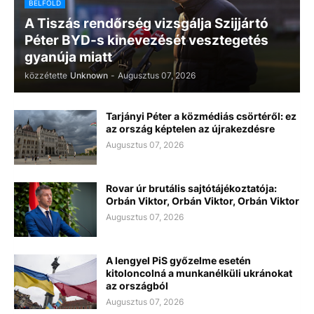
BELFÖLD
A Tiszás rendőrség vizsgálja Szijjártó
Péter BYD-s kinevezését vesztegetés
gyanúja miatt
közzétette
Unknown
-
Augusztus 07, 2026
Tarjányi Péter a közmédiás csörtéről: ez
az ország képtelen az újrakezdésre
Augusztus 07, 2026
Rovar úr brutális sajtótájékoztatója:
Orbán Viktor, Orbán Viktor, Orbán Viktor
Augusztus 07, 2026
A lengyel PiS győzelme esetén
kitoloncolná a munkanélküli ukránokat
az országból
Augusztus 07, 2026