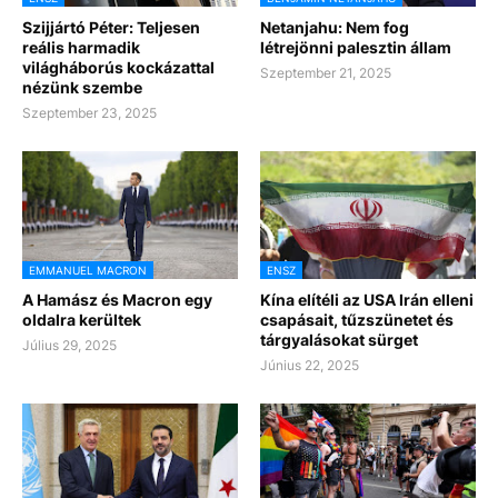
Szijjártó Péter: Teljesen
Netanjahu: Nem fog
reális harmadik
létrejönni palesztin állam
világháborús kockázattal
Szeptember 21, 2025
nézünk szembe
Szeptember 23, 2025
EMMANUEL MACRON
ENSZ
A Hamász és Macron egy
Kína elítéli az USA Irán elleni
oldalra kerültek
csapásait, tűzszünetet és
tárgyalásokat sürget
Július 29, 2025
Június 22, 2025