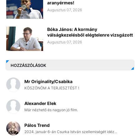
aranyérmes!
Augusztus 07, 2026
Bóka János: A kormány
válságkezelésből elégtelenre vizsgázott
Augusztus 07, 2026
HOZZÁSZÓLÁSOK
Mr Originality/Csabika
KÖSZÖNÖM A TERJESZTÉST !
Alexander Elek
Már nézhető és nagyon jó film.
Pálos Trend
2024. január 6-án Csurka István szellemiségét idéz...