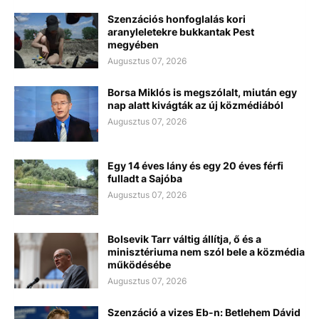
Szenzációs honfoglalás kori
aranyleletekre bukkantak Pest
megyében
Augusztus 07, 2026
Borsa Miklós is megszólalt, miután egy
nap alatt kivágták az új közmédiából
Augusztus 07, 2026
Egy 14 éves lány és egy 20 éves férfi
fulladt a Sajóba
Augusztus 07, 2026
Bolsevik Tarr váltig állítja, ő és a
minisztériuma nem szól bele a közmédia
működésébe
Augusztus 07, 2026
Szenzáció a vizes Eb-n: Betlehem Dávid