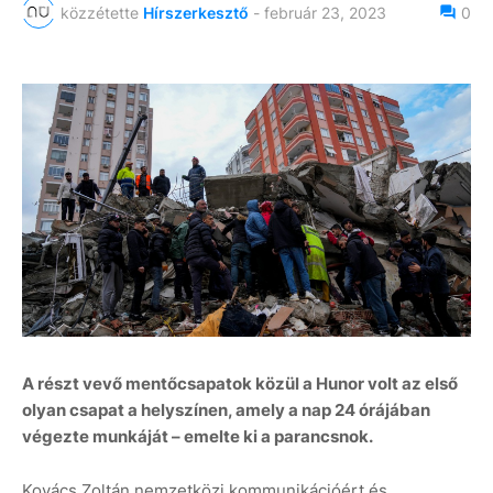
közzétette
Hírszerkesztő
-
február 23, 2023
0
A részt vevő mentőcsapatok közül a Hunor volt az első
olyan csapat a helyszínen, amely a nap 24 órájában
végezte munkáját – emelte ki a parancsnok.
Kovács Zoltán nemzetközi kommunikációért és