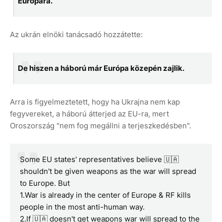
Európára.
Az ukrán elnöki tanácsadó hozzátette:
De hiszen a háború már Európa közepén zajlik.
Arra is figyelmeztetett, hogy ha Ukrajna nem kap
fegyvereket, a háború átterjed az EU-ra, mert
Oroszország "nem fog megállni a terjeszkedésben".
Some EU states' representatives believe 🇺🇦
shouldn't be given weapons as the war will spread
to Europe. But
1.War is already in the center of Europe & RF kills
people in the most anti-human way.
2.If 🇺🇦 doesn't get weapons war will spread to the