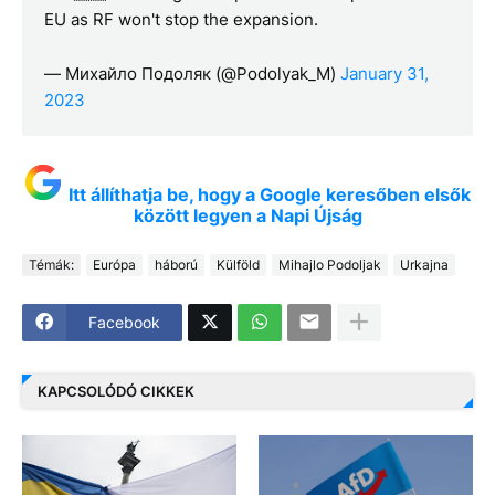
EU as RF won't stop the expansion.
— Михайло Подоляк (@Podolyak_M)
January 31,
2023
Itt állíthatja be, hogy a Google keresőben elsők
között legyen a Napi Újság
Témák:
Európa
háború
Külföld
Mihajlo Podoljak
Urkajna
Facebook
KAPCSOLÓDÓ CIKKEK