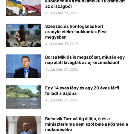
kitoloncolná a munkanélküli ukránokat
az országból
Augusztus 07, 2026
Szenzációs honfoglalás kori
aranyleletekre bukkantak Pest
megyében
Augusztus 07, 2026
Borsa Miklós is megszólalt, miután egy
nap alatt kivágták az új közmédiából
Augusztus 07, 2026
Egy 14 éves lány és egy 20 éves férfi
fulladt a Sajóba
Augusztus 07, 2026
Bolsevik Tarr váltig állítja, ő és a
minisztériuma nem szól bele a közmédia
működésébe