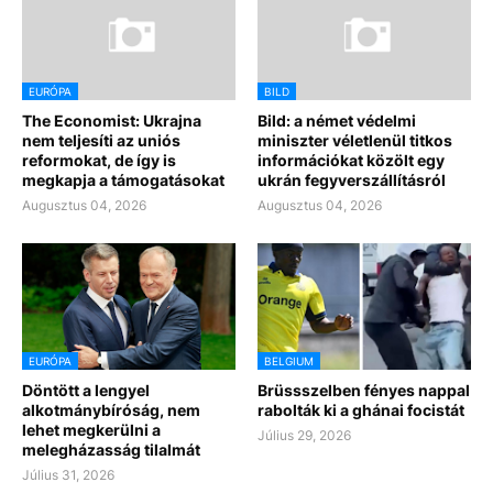
EURÓPA
BILD
The Economist: Ukrajna
Bild: a német védelmi
nem teljesíti az uniós
miniszter véletlenül titkos
reformokat, de így is
információkat közölt egy
megkapja a támogatásokat
ukrán fegyverszállításról
Augusztus 04, 2026
Augusztus 04, 2026
EURÓPA
BELGIUM
Döntött a lengyel
Brüssszelben fényes nappal
alkotmánybíróság, nem
rabolták ki a ghánai focistát
lehet megkerülni a
Július 29, 2026
melegházasság tilalmát
Július 31, 2026