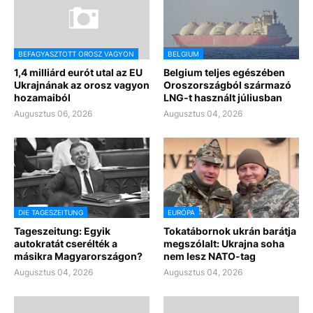
BEFAGYASZTOTT OROSZ VAGYON
BELGIUM
1,4 milliárd eurót utal az EU
Belgium teljes egészében
Ukrajnának az orosz vagyon
Oroszországból származó
hozamaiból
LNG-t használt júliusban
Augusztus 06, 2026
Augusztus 04, 2026
DIE TAGESZEITUNG
EURÓPA
Tageszeitung: Egyik
Tokatábornok ukrán barátja
autokratát cserélték a
megszólalt: Ukrajna soha
másikra Magyarországon?
nem lesz NATO-tag
Augusztus 04, 2026
Augusztus 04, 2026