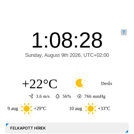
+22°C
Derűs
3.6 m/s
56%
766
mmHg
aug
+29°C
10 aug
+33°C
11 aug
FELKAPOTT HÍREK