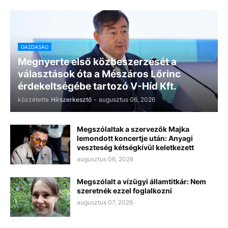
GAZDASÁG
Megnyerte első közbeszerzését a
választások óta a Mészáros Lőrinc
érdekeltségébe tartozó V-Híd Kft.
közzétette
Hírszerkesztő
-
augusztus 06, 2026
Megszólaltak a szervezők Majka
lemondott koncertje után: Anyagi
veszteség kétségkívül keletkezett
augusztus 06, 2026
Megszólalt a vízügyi államtitkár: Nem
szeretnék ezzel foglalkozni
augusztus 07, 2026