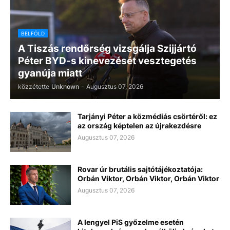
BELFÖLD
A Tiszás rendőrség vizsgálja Szijjártó
Péter BYD-s kinevezését vesztegetés
gyanúja miatt
közzétette
Unknown
-
Augusztus 07, 2026
Tarjányi Péter a közmédiás csörtéről: ez
az ország képtelen az újrakezdésre
Augusztus 07, 2026
Rovar úr brutális sajtótájékoztatója:
Orbán Viktor, Orbán Viktor, Orbán Viktor
Augusztus 07, 2026
A lengyel PiS győzelme esetén