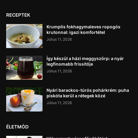
RECEPTEK
Krumplis fokhagymaleves ropogós
krutonnal: igazi komfortétel
Július 11, 2026
Így készül a házi meggyszörp: a nyár
legfinomabb frissítője
Július 11, 2026
Nyári barackos-túrós pohárkrém: puha
piskóta kerül a rétegek közé
Július 11, 2026
ÉLETMÓD