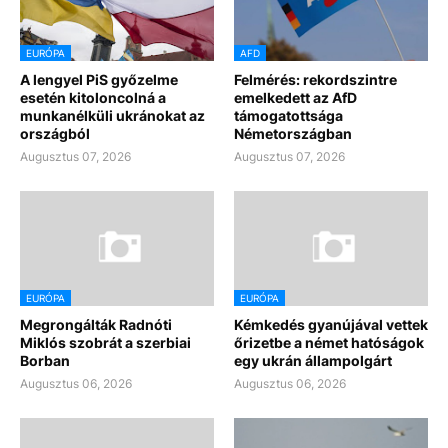
EURÓPA
AFD
A lengyel PiS győzelme
Felmérés: rekordszintre
esetén kitoloncolná a
emelkedett az AfD
munkanélküli ukránokat az
támogatottsága
országból
Németországban
Augusztus 07, 2026
Augusztus 07, 2026
EURÓPA
EURÓPA
Megrongálták Radnóti
Kémkedés gyanújával vettek
Miklós szobrát a szerbiai
őrizetbe a német hatóságok
Borban
egy ukrán állampolgárt
Augusztus 06, 2026
Augusztus 06, 2026