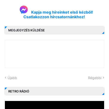
Kapja meg híreinket első kézből!
Csatlakozzon hírcsatornánkhoz!
MEGJEGYZÉS KÜLDÉSE
Újabb
Régebbi
RETRO RÁDIÓ