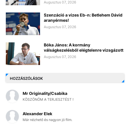
Augusztus 07, 2026
Szenzáció a vizes Eb-n: Betlehem Dávid
aranyérmes!
Augusztus 07, 2026
Bóka János: A kormány
válságkezelésből elégtelenre vizsgázott
Augusztus 07, 2026
HOZZÁSZÓLÁSOK
Mr Originality/Csabika
KÖSZÖNÖM A TERJESZTÉST !
Alexander Elek
Már nézhető és nagyon jó film.