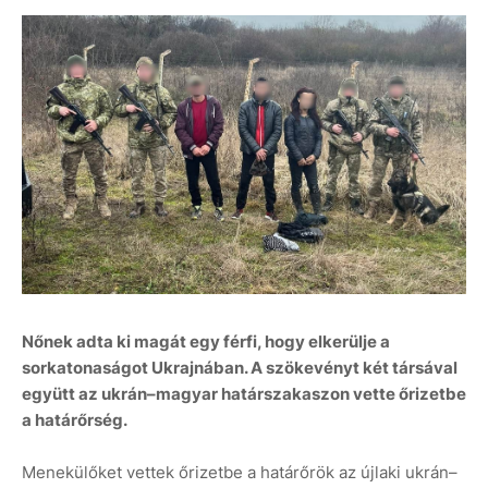
Nőnek adta ki magát egy férfi, hogy elkerülje a
sorkatonaságot Ukrajnában. A szökevényt két társával
együtt az ukrán–magyar határszakaszon vette őrizetbe
a határőrség.
Menekülőket vettek őrizetbe a határőrök az újlaki ukrán–