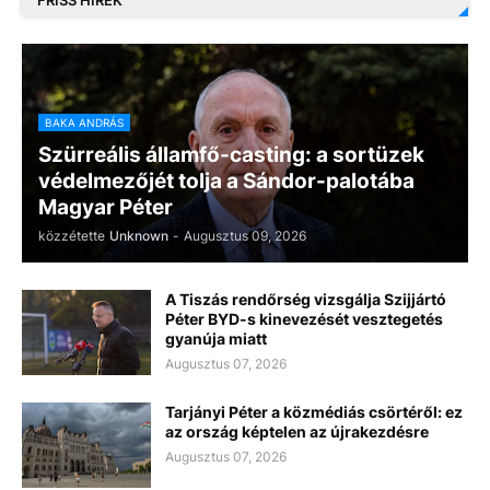
FRISS HÍREK
BAKA ANDRÁS
Szürreális államfő-casting: a sortüzek
védelmezőjét tolja a Sándor-palotába
Magyar Péter
közzétette
Unknown
-
Augusztus 09, 2026
A Tiszás rendőrség vizsgálja Szijjártó
Péter BYD-s kinevezését vesztegetés
gyanúja miatt
Augusztus 07, 2026
Tarjányi Péter a közmédiás csörtéről: ez
az ország képtelen az újrakezdésre
Augusztus 07, 2026