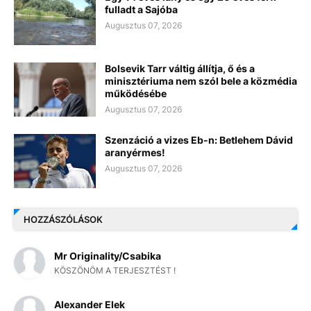
fulladt a Sajóba
Augusztus 07, 2026
Bolsevik Tarr váltig állítja, ő és a
minisztériuma nem szól bele a közmédia
működésébe
Augusztus 07, 2026
Szenzáció a vizes Eb-n: Betlehem Dávid
aranyérmes!
Augusztus 07, 2026
HOZZÁSZÓLÁSOK
Mr Originality/Csabika
KÖSZÖNÖM A TERJESZTÉST !
Alexander Elek