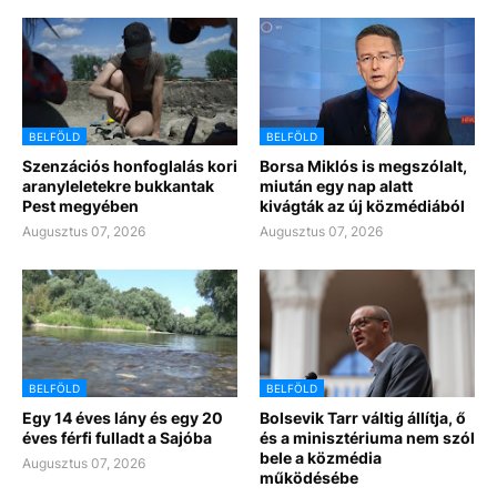
BELFÖLD
BELFÖLD
Szenzációs honfoglalás kori
Borsa Miklós is megszólalt,
aranyleletekre bukkantak
miután egy nap alatt
Pest megyében
kivágták az új közmédiából
Augusztus 07, 2026
Augusztus 07, 2026
BELFÖLD
BELFÖLD
Egy 14 éves lány és egy 20
Bolsevik Tarr váltig állítja, ő
éves férfi fulladt a Sajóba
és a minisztériuma nem szól
bele a közmédia
Augusztus 07, 2026
működésébe