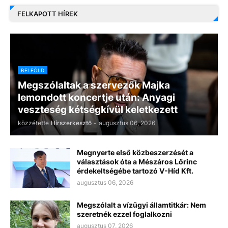
FELKAPOTT HÍREK
BELFÖLD
Megszólaltak a szervezők Majka
lemondott koncertje után: Anyagi
veszteség kétségkívül keletkezett
közzétette
Hírszerkesztő
-
augusztus 06, 2026
Megnyerte első közbeszerzését a
választások óta a Mészáros Lőrinc
érdekeltségébe tartozó V-Híd Kft.
augusztus 06, 2026
Megszólalt a vízügyi államtitkár: Nem
szeretnék ezzel foglalkozni
augusztus 07, 2026