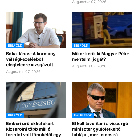
Augusztus 07, 2026
BELFÖLD
BELFÖLD
Bóka János: A kormány
Mikor kérik ki Magyar Péter
válságkezelésből
mentelmi jogát?
elégtelenre vizsgázott
Augusztus 07, 2026
Augusztus 07, 2026
BELFÖLD
BALFASZOK
Emberi ürülékkel akart
El kell távolítani a vicsorgó
kizsarolni több millió
miniszter gyülöletkeltő
forintot volt főnökétől egy
tábláját, mert nincs rá