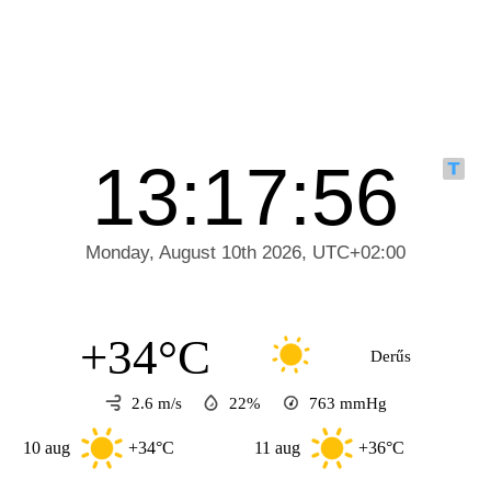
+34°C
Derűs
2.6 m/s
22%
763
mmHg
ug
+34°C
11 aug
+36°C
12 aug