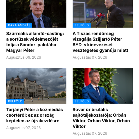
BAKA ANDRÁS
BELFÖLD
Szürreális államfő-casting:
A Tiszás rendőrség
a sortüzek védelmezőjét
vizsgálja Szijjártó Péter
tolja a Sándor-palotába
BYD-s kinevezését
Magyar Péter
vesztegetés gyanúja miatt
Augusztus 09, 2026
Augusztus 07, 2026
BELFÖLD
BELFÖLD
Tarjányi Péter a közmédiás
Rovar úr brutális
csörtéről: ez az ország
sajtótájékoztatója: Orbán
képtelen az újrakezdésre
Viktor, Orbán Viktor, Orbán
Viktor
Augusztus 07, 2026
Augusztus 07, 2026