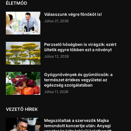
ÉLETMÓD
Válasszunk végre főnököt is!
Július 21, 2026
Perzselő hőségben is virágzik: ezért
ültetik egyre többen ezt a növényt
Július 12, 2026
Gyógynövények és gyümölcsök: a
természet értékes vegyületei az
egészség szolgálatában
Július 11, 2026
VEZETŐ HÍREK
Megszólaltak a szervezők Majka
lemondott koncertje után: Anyagi
veszteség kétségkívül keletkezett