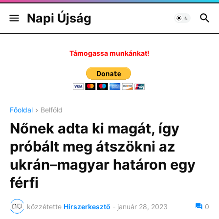
Napi Újság
Támogassa munkánkat!
Főoldal
Belföld
Nőnek adta ki magát, így
próbált meg átszökni az
ukrán–magyar határon egy
férfi
közzétette
Hírszerkesztő
-
január 28, 2023
0