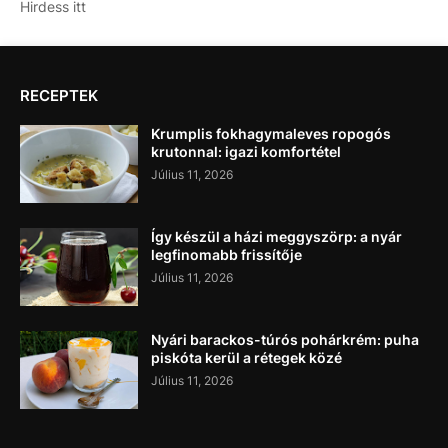
Hirdess itt
RECEPTEK
Krumplis fokhagymaleves ropogós
krutonnal: igazi komfortétel
Július 11, 2026
Így készül a házi meggyszörp: a nyár
legfinomabb frissítője
Július 11, 2026
Nyári barackos-túrós pohárkrém: puha
piskóta kerül a rétegek közé
Július 11, 2026