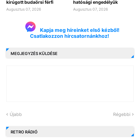
kirúgott budaörsi férfi
hatósági engedélyük
Augusztus 07, 2026
Augusztus 07, 2026
Kapja meg híreinket első kézből!
Csatlakozzon hírcsatornánkhoz!
MEGJEGYZÉS KÜLDÉSE
Újabb
Régebbi
RETRO RÁDIÓ