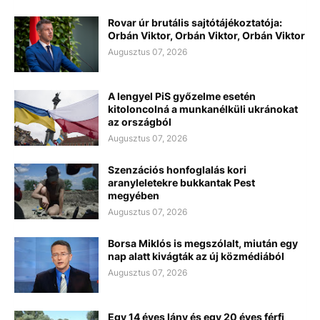
Rovar úr brutális sajtótájékoztatója:
Orbán Viktor, Orbán Viktor, Orbán Viktor
Augusztus 07, 2026
A lengyel PiS győzelme esetén
kitoloncolná a munkanélküli ukránokat
az országból
Augusztus 07, 2026
Szenzációs honfoglalás kori
aranyleletekre bukkantak Pest
megyében
Augusztus 07, 2026
Borsa Miklós is megszólalt, miután egy
nap alatt kivágták az új közmédiából
Augusztus 07, 2026
Egy 14 éves lány és egy 20 éves férfi