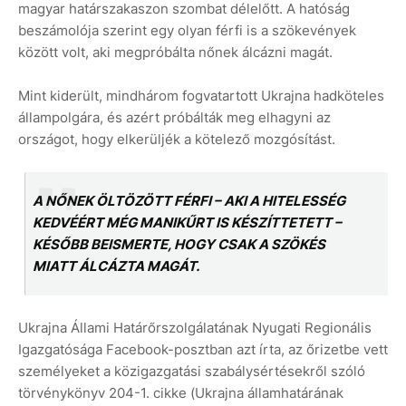
magyar határszakaszon szombat délelőtt. A hatóság
beszámolója szerint egy olyan férfi is a szökevények
között volt, aki megpróbálta nőnek álcázni magát.
Mint kiderült, mindhárom fogvatartott Ukrajna hadköteles
állampolgára, és azért próbálták meg elhagyni az
országot, hogy elkerüljék a kötelező mozgósítást.
A NŐNEK ÖLTÖZÖTT FÉRFI – AKI A HITELESSÉG
KEDVÉÉRT MÉG MANIKŰRT IS KÉSZÍTTETETT –
KÉSŐBB BEISMERTE, HOGY CSAK A SZÖKÉS
MIATT ÁLCÁZTA MAGÁT.
Ukrajna Állami Határőrszolgálatának Nyugati Regionális
Igazgatósága Facebook-posztban azt írta, az őrizetbe vett
személyeket a közigazgatási szabálysértésekről szóló
törvénykönyv 204-1. cikke (Ukrajna államhatárának