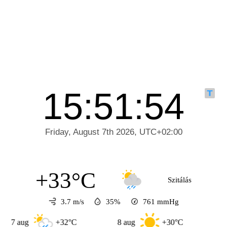
+33°C
Szitálás
3.7 m/s
35%
761
mmHg
g
+32°C
8 aug
+30°C
9 aug