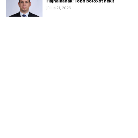
Hajnalkának: Több botoxot neki!
július 21, 2026