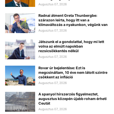
Augusztus 07, 2026
Radnai átment Greta Thunbergbe:
szárazon leírta, hogy itt van a
klímaváltozás a nyakunkon, végünk van
Augusztus 07, 2026
Játszunk el a gondolattal, hogy mi lett
volna az elmúlt napokban
rezsicsökkentés nélkül
Augusztus 07, 2026
Rovar úr bejelentése: Ezt is
megcsináltam, 10 éve nem látott szintre
csökkent az infláció
Augusztus 07, 2026
A spanyol hírszerzés figyelmeztet,
augusztus közepén újabb roham érheti
Ceutát
Augusztus 07, 2026