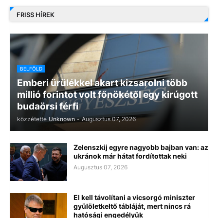
FRISS HÍREK
BELFÖLD
Emberi ürülékkel akart kizsarolni több
millió forintot volt főnökétől egy kirúgott
budaörsi férfi
közzétette
Unknown
-
Augusztus 07, 2026
Zelenszkij egyre nagyobb bajban van: az
ukránok már hátat fordítottak neki
Augusztus 07, 2026
El kell távolítani a vicsorgó miniszter
gyülöletkeltő tábláját, mert nincs rá
hatósági engedélyük