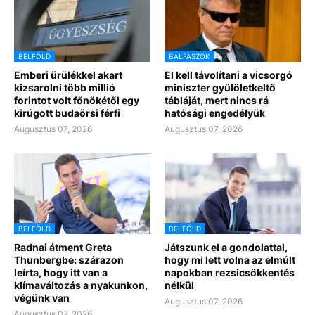
BELFÖLD
BALFASZOK
Emberi ürülékkel akart
El kell távolítani a vicsorgó
kizsarolni több millió
miniszter gyülöletkeltő
forintot volt főnökétől egy
tábláját, mert nincs rá
kirúgott budaörsi férfi
hatósági engedélyük
Augusztus 07, 2026
Augusztus 07, 2026
BELFÖLD
BELFÖLD
Radnai átment Greta
Játszunk el a gondolattal,
Thunbergbe: szárazon
hogy mi lett volna az elmúlt
leírta, hogy itt van a
napokban rezsicsökkentés
klímaváltozás a nyakunkon,
nélkül
végünk van
Augusztus 07, 2026
Augusztus 07, 2026