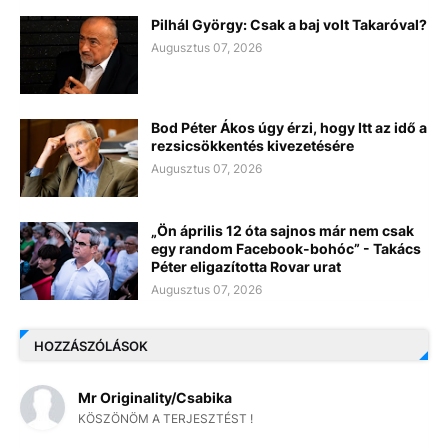
Pilhál György: Csak a baj volt Takaróval?
Augusztus 07, 2026
Bod Péter Ákos úgy érzi, hogy Itt az idő a
rezsicsökkentés kivezetésére
Augusztus 07, 2026
„Ön április 12 óta sajnos már nem csak
egy random Facebook-bohóc” - Takács
Péter eligazította Rovar urat
Augusztus 07, 2026
HOZZÁSZÓLÁSOK
Mr Originality/Csabika
KÖSZÖNÖM A TERJESZTÉST !