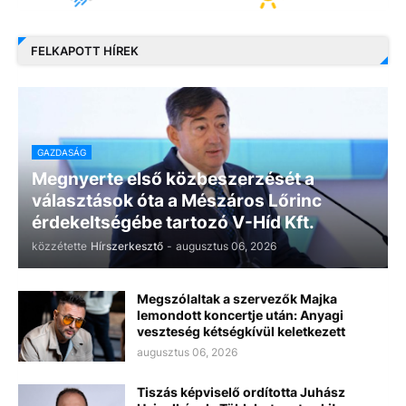
FELKAPOTT HÍREK
GAZDASÁG
Megnyerte első közbeszerzését a
választások óta a Mészáros Lőrinc
érdekeltségébe tartozó V-Híd Kft.
közzétette
Hírszerkesztő
-
augusztus 06, 2026
Megszólaltak a szervezők Majka
lemondott koncertje után: Anyagi
veszteség kétségkívül keletkezett
augusztus 06, 2026
Tiszás képviselő ordította Juhász