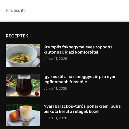
Hirdess itt
RECEPTEK
Krumplis fokhagymaleves ropogós
krutonnal: igazi komfortétel
Július 11, 2026
Így készül a házi meggyszörp: a nyár
legfinomabb frissítője
Július 11, 2026
Nyári barackos-túrós pohárkrém: puha
piskóta kerül a rétegek közé
Július 11, 2026