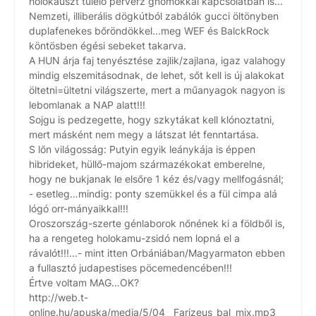
holokauszt túlélő perverz gnómokkal kapcsolatban is...
Nemzeti, illiberális dögkútból zabálók gucci öltönyben
duplafenekes bőröndökkel...meg WEF és BalckRock
köntösben égési sebeket takarva.
A HUN árja faj tenyésztése zajlik/zajlana, igaz valahogy
mindig elszemitásodnak, de lehet, sőt kell is új alakokat
öltetni=ültetni világszerte, mert a műanyagok nagyon is
lebomlanak a NAP alatt!!!
Sojgu is pedzegette, hogy szkytákat kell klónoztatni,
mert másként nem megy a látszat lét fenntartása.
S lőn világosság: Putyin egyik leánykája is éppen
hibrideket, hüllő-majom származékokat emberelne,
hogy ne bukjanak le elsőre 1 kéz és/vagy mellfogásnál;
- esetleg…mindig: ponty szemükkel és a fül cimpa alá
lógó orr-mányaikkal!!!
Oroszország-szerte génlaborok nőnének ki a földből is,
ha a rengeteg holokamu-zsidó nem lopná el a
rávalót!!!...- mint itten Orbániában/Magyarmaton ebben
a fullasztó judapestises pöcemedencében!!!
Értve voltam MAG…OK?
http://web.t-
online.hu/apuska/media/5/04__Farizeus_bal_mix.mp3