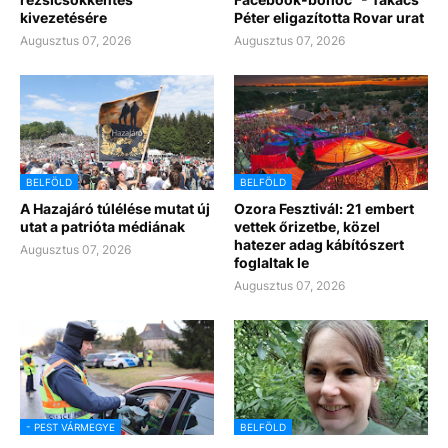
kivezetésére
Péter eligazította Rovar urat
Augusztus 07, 2026
Augusztus 07, 2026
BELFÖLD
BELFÖLD
A Hazajáró túlélése mutat új
Ozora Fesztivál: 21 embert
utat a patrióta médiának
vettek őrizetbe, közel
hatezer adag kábítószert
Augusztus 07, 2026
foglaltak le
Augusztus 07, 2026
- PEST VÁRMEGYE
BELFÖLD