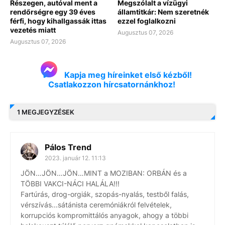
Részegen, autóval ment a
Megszólalt a vízügyi
rendőrségre egy 39 éves
államtitkár: Nem szeretnék
férfi, hogy kihallgassák ittas
ezzel foglalkozni
vezetés miatt
Augusztus 07, 2026
Augusztus 07, 2026
Kapja meg híreinket első kézből!
Csatlakozzon hírcsatornánkhoz!
1 MEGJEGYZÉSEK
Pálos Trend
2023. január 12. 11:13
JÖN…JÖN…JÖN…MINT a MOZIBAN: ORBÁN és a
TÖBBI VAKCI-NÁCI HALÁLA!!!
Fartúrás, drog-orgiák, szopás-nyalás, testből falás,
vérszívás...sátánista ceremóniákról felvételek,
korrupciós kompromittálós anyagok, ahogy a többi