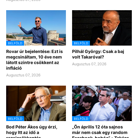
BELFÖLD
BELFÖLD
Rovar úr bejelentése: Ezt is
Pilhál György: Csak a baj
megcsináltam, 10 éve nem
volt Takaróval?
látott szintre csökkent az
Augusztus 07, 2026
infláció
Augusztus 07, 2026
BELFÖLD
BELFÖLD
Bod Péter Ákos úgy érzi,
„Ön április 12 óta sajnos
hogy Itt az idő a
már nem csak egy random
rezsicsökkentés
Facebook-bohóc” - Takács