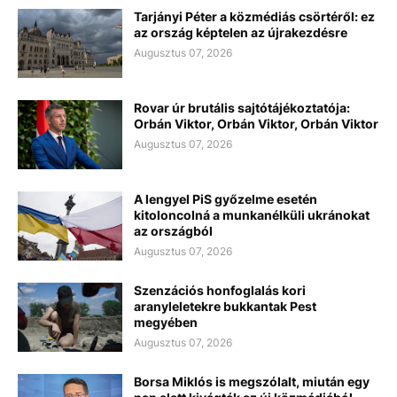
Tarjányi Péter a közmédiás csörtéről: ez
az ország képtelen az újrakezdésre
Augusztus 07, 2026
Rovar úr brutális sajtótájékoztatója:
Orbán Viktor, Orbán Viktor, Orbán Viktor
Augusztus 07, 2026
A lengyel PiS győzelme esetén
kitoloncolná a munkanélküli ukránokat
az országból
Augusztus 07, 2026
Szenzációs honfoglalás kori
aranyleletekre bukkantak Pest
megyében
Augusztus 07, 2026
Borsa Miklós is megszólalt, miután egy