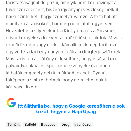
taxistársaságnál dolgozni, amelyik nem kér havidíjat a
fuvarszervezésért, hiszen így anyagi veszteség nélkül
bárki színlelheti, hogy személyfuvarozó. A férfi hallott
már ilyen áltaxisokról, bár még nem látott egyet sem.
Hozzátette, az ilyeneknek a Király utca és a Gozsdu-
udvar környéke a frekventált működési területük. Mivel a
rendőrök nem vagy csak ritkán állítanak meg taxit, ezért
úgy vélte: a taxi egy nagyon jó álca a drogterjesztőknek.
Más taxis forrásból úgy értesültünk, hogy elsősorban
pályaudvaroknál és sportrendezvények közelében
láthatók engedély nélkül működő taxisok. Gyanút
főképpen azzal kelthetnek, hogy nem lehet náluk
kártyával fizetni.
Itt állíthatja be, hogy a Google keresőben elsők
között legyen a Napi Újság
Témák:
Belföld
Budapest
Drog
kábítószer