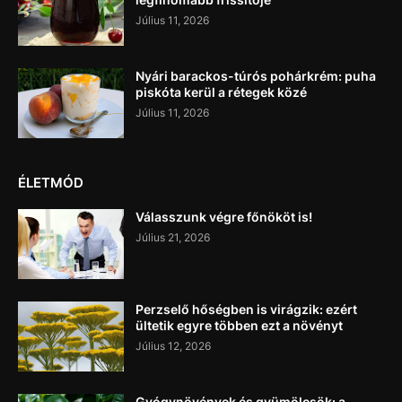
Július 11, 2026
Nyári barackos-túrós pohárkrém: puha
piskóta kerül a rétegek közé
Július 11, 2026
ÉLETMÓD
Válasszunk végre főnököt is!
Július 21, 2026
Perzselő hőségben is virágzik: ezért
ültetik egyre többen ezt a növényt
Július 12, 2026
Gyógynövények és gyümölcsök: a