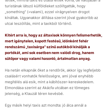
tettek, mintha taxis és utasa lettek volna, de valójában a
turistának látszó külföldieket szólítgatták, hogy
„something" (=valami), ezzel virágnyelven drogot
kínáltak. Ugyanakkor állítása szerint jóval gyakoribb az
utcai leszólítás, mint a taxikból történő.
Kitért arra is, hogy az áltaxisok könnyen felismerhetők,
mert igénytelen, kopott festésű, időnként fehér
rendszámú „taxisárga" színű autókból kínálják a
portékát, ami sok esetben nem valódi drog, hanem
sütőpor vagy valami hasonló, ártalmatlan anyag.
Ha netán elkapnák őket a rendőrök, akkor így legfeljebb
csalásért vonhatók felelősségre, ami jóval enyhébb
megítélés alá esik, mint a kábítószer-kereskedelem.
Elmondása szerint az Akácfa utcában ez tömeges
jelenség, a Klauzál téren kevésbé.
Egy másik helyi taxis azt mondta: jó álca annál a