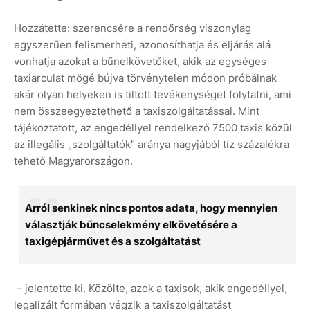
Hozzátette: szerencsére a rendőrség viszonylag
egyszerűen felismerheti, azonosíthatja és eljárás alá
vonhatja azokat a bűnelkövetőket, akik az egységes
taxiarculat mögé bújva törvénytelen módon próbálnak
akár olyan helyeken is tiltott tevékenységet folytatni, ami
nem összeegyeztethető a taxiszolgáltatással. Mint
tájékoztatott, az engedéllyel rendelkező 7500 taxis közül
az illegális „szolgáltatók" aránya nagyjából tíz százalékra
tehető Magyarországon.
Arról senkinek nincs pontos adata, hogy mennyien
választják bűncselekmény elkövetésére a
taxigépjárművet és a szolgáltatást
– jelentette ki. Közölte, azok a taxisok, akik engedéllyel,
legalizált formában végzik a taxiszolgáltatást