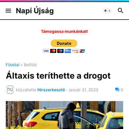
Napi Újság
Támogassa munkánkat!
Főoldal
Belföld
Áltaxis teríthette a drogot
közzétette
Hírszerkesztő
-
január 31, 2023
0