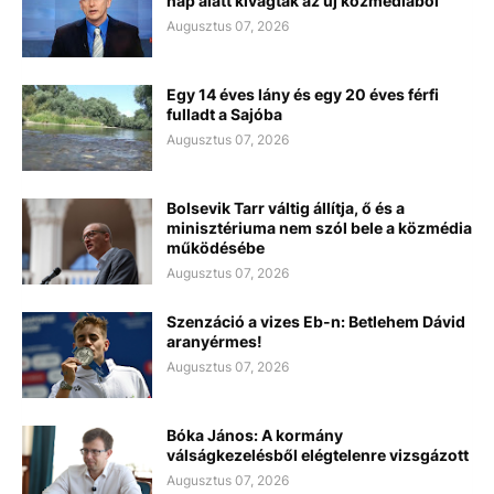
nap alatt kivágták az új közmédiából
Augusztus 07, 2026
Egy 14 éves lány és egy 20 éves férfi
fulladt a Sajóba
Augusztus 07, 2026
Bolsevik Tarr váltig állítja, ő és a
minisztériuma nem szól bele a közmédia
működésébe
Augusztus 07, 2026
Szenzáció a vizes Eb-n: Betlehem Dávid
aranyérmes!
Augusztus 07, 2026
Bóka János: A kormány
válságkezelésből elégtelenre vizsgázott
Augusztus 07, 2026