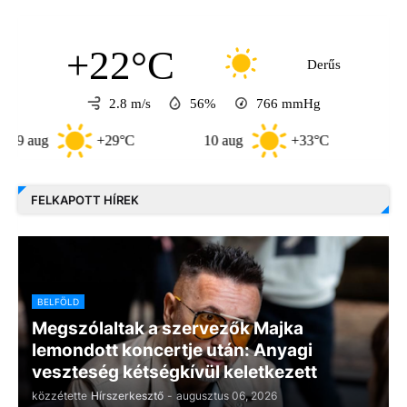
+22°C
Derűs
2.8 m/s
56%
766
mmHg
g
+29°C
10 aug
+33°C
11 aug
FELKAPOTT HÍREK
BELFÖLD
Megszólaltak a szervezők Majka
lemondott koncertje után: Anyagi
veszteség kétségkívül keletkezett
közzétette
Hírszerkesztő
-
augusztus 06, 2026