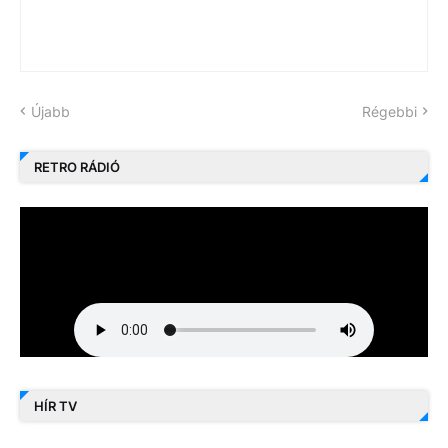
Újabb
Régebbi
RETRO RÁDIÓ
HÍR TV