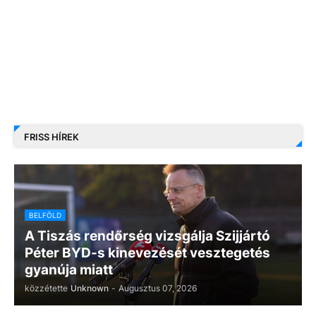
FRISS HÍREK
BELFÖLD
A Tiszás rendőrség vizsgálja Szijjártó
Péter BYD-s kinevezését vesztegetés
gyanúja miatt
közzétette
Unknown
-
Augusztus 07, 2026