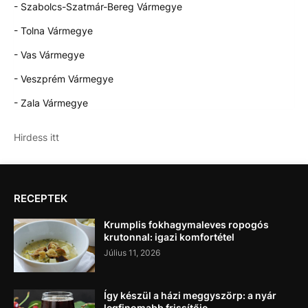
- Szabolcs-Szatmár-Bereg Vármegye
- Tolna Vármegye
- Vas Vármegye
- Veszprém Vármegye
- Zala Vármegye
Hirdess itt
RECEPTEK
Krumplis fokhagymaleves ropogós
krutonnal: igazi komfortétel
Július 11, 2026
Így készül a házi meggyszörp: a nyár
legfinomabb frissítője