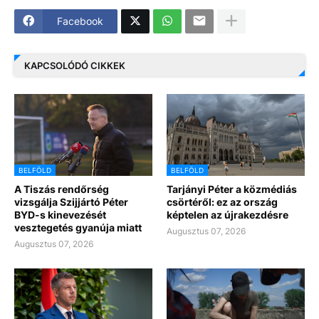
Facebook
KAPCSOLÓDÓ CIKKEK
BELFÖLD
BELFÖLD
A Tiszás rendőrség
Tarjányi Péter a közmédiás
vizsgálja Szijjártó Péter
csörtéről: ez az ország
BYD-s kinevezését
képtelen az újrakezdésre
vesztegetés gyanúja miatt
Augusztus 07, 2026
Augusztus 07, 2026