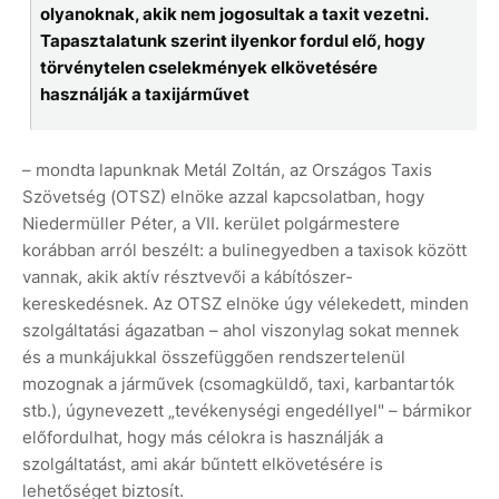
olyanoknak, akik nem jogosultak a taxit vezetni.
Tapasztalatunk szerint ilyenkor fordul elő, hogy
törvénytelen cselekmények elkövetésére
használják a taxijárművet
– mondta lapunknak Metál Zoltán, az Országos Taxis
Szövetség (OTSZ) elnöke azzal kapcsolatban, hogy
Niedermüller Péter, a VII. kerület polgármestere
korábban arról beszélt: a bulinegyedben a taxisok között
vannak, akik aktív résztvevői a kábítószer-
kereskedésnek. Az OTSZ elnöke úgy vélekedett, minden
szolgáltatási ágazatban – ahol viszonylag sokat mennek
és a munkájukkal összefüggően rendszertelenül
mozognak a járművek (csomagküldő, taxi, karbantartók
stb.), úgynevezett „tevékenységi engedéllyel" – bármikor
előfordulhat, hogy más célokra is használják a
szolgáltatást, ami akár bűntett elkövetésére is
lehetőséget biztosít.