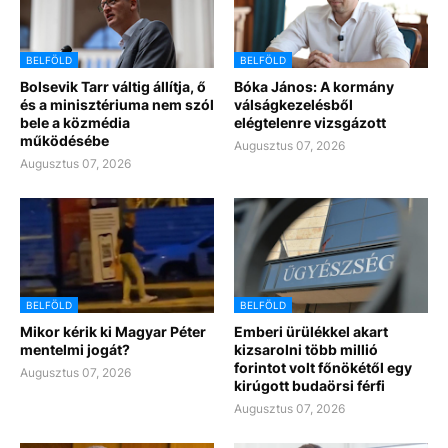
BELFÖLD
BELFÖLD
Bolsevik Tarr váltig állítja, ő
Bóka János: A kormány
és a minisztériuma nem szól
válságkezelésből
bele a közmédia
elégtelenre vizsgázott
működésébe
Augusztus 07, 2026
Augusztus 07, 2026
BELFÖLD
BELFÖLD
Mikor kérik ki Magyar Péter
Emberi ürülékkel akart
mentelmi jogát?
kizsarolni több millió
forintot volt főnökétől egy
Augusztus 07, 2026
kirúgott budaörsi férfi
Augusztus 07, 2026