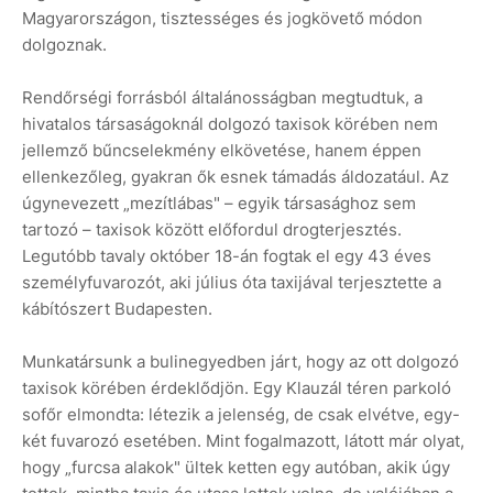
Magyarországon, tisztességes és jogkövető módon
dolgoznak.
Rendőrségi forrásból általánosságban megtudtuk, a
hivatalos társaságoknál dolgozó taxisok körében nem
jellemző bűncselekmény elkövetése, hanem éppen
ellenkezőleg, gyakran ők esnek támadás áldozatául. Az
úgynevezett „mezítlábas" – egyik társasághoz sem
tartozó – taxisok között előfordul drogterjesztés.
Legutóbb tavaly október 18-án fogtak el egy 43 éves
személyfuvarozót, aki július óta taxijával terjesztette a
kábítószert Budapesten.
Munkatársunk a bulinegyedben járt, hogy az ott dolgozó
taxisok körében érdeklődjön. Egy Klauzál téren parkoló
sofőr elmondta: létezik a jelenség, de csak elvétve, egy-
két fuvarozó esetében. Mint fogalmazott, látott már olyat,
hogy „furcsa alakok" ültek ketten egy autóban, akik úgy