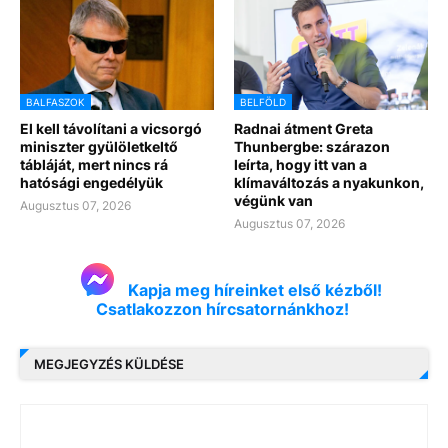
BALFASZOK
BELFÖLD
El kell távolítani a vicsorgó
Radnai átment Greta
miniszter gyülöletkeltő
Thunbergbe: szárazon
tábláját, mert nincs rá
leírta, hogy itt van a
hatósági engedélyük
klímaváltozás a nyakunkon,
végünk van
Augusztus 07, 2026
Augusztus 07, 2026
Kapja meg híreinket első kézből!
Csatlakozzon hírcsatornánkhoz!
MEGJEGYZÉS KÜLDÉSE