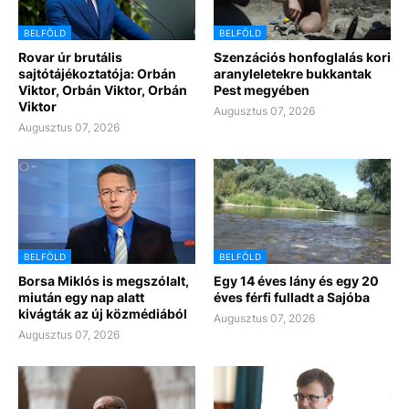
BELFÖLD
BELFÖLD
Rovar úr brutális
Szenzációs honfoglalás kori
sajtótájékoztatója: Orbán
aranyleletekre bukkantak
Viktor, Orbán Viktor, Orbán
Pest megyében
Viktor
Augusztus 07, 2026
Augusztus 07, 2026
BELFÖLD
BELFÖLD
Borsa Miklós is megszólalt,
Egy 14 éves lány és egy 20
miután egy nap alatt
éves férfi fulladt a Sajóba
kivágták az új közmédiából
Augusztus 07, 2026
Augusztus 07, 2026