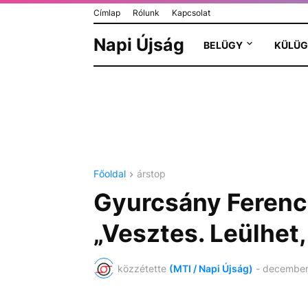
Címlap
Rólunk
Kapcsolat
Napi Újság
BELÜGY
KÜLÜG
Főoldal
árstop
Gyurcsány Ferenc 
„Vesztes. Leülhet,
közzétette
(MTI / Napi Újság)
-
december