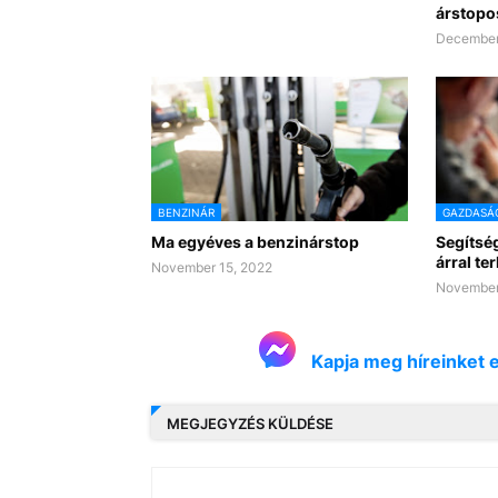
árstopo
December
BENZINÁR
GAZDASÁ
Ma egyéves a benzinárstop
Segítsé
árral ter
November 15, 2022
November
Kapja meg híreinket 
MEGJEGYZÉS KÜLDÉSE