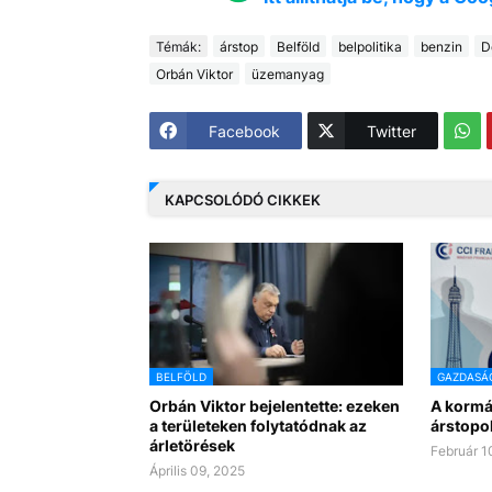
Témák:
árstop
Belföld
belpolitika
benzin
D
Orbán Viktor
üzemanyag
Facebook
Twitter
KAPCSOLÓDÓ CIKKEK
BELFÖLD
GAZDASÁ
Orbán Viktor bejelentette: ezeken
A kormá
a területeken folytatódnak az
árstopo
árletörések
Február 1
Április 09, 2025