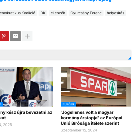
emokratikus Koalíció
DK
ellenzék
Gyurcsány Ferenc
helyesírás
G
EURÓPA
ny kész újra bevezetni az
"Jogellenes volt a magyar
kat
kormány árstopja" az Európai
Unió Bírósága ítélete szerint
0, 2025
Szeptember 12, 2024