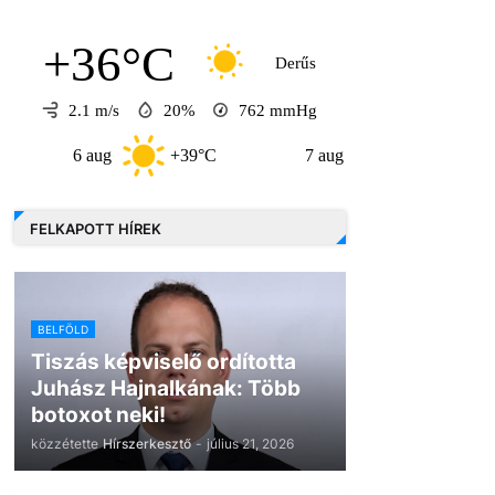
+36°C
Derűs
2.1 m/s
20%
762
mmHg
6 aug
+39°C
7 aug
+32°C
8 au
FELKAPOTT HÍREK
BELFÖLD
Tiszás képviselő ordította
Juhász Hajnalkának: Több
botoxot neki!
közzétette
Hírszerkesztő
-
július 21, 2026