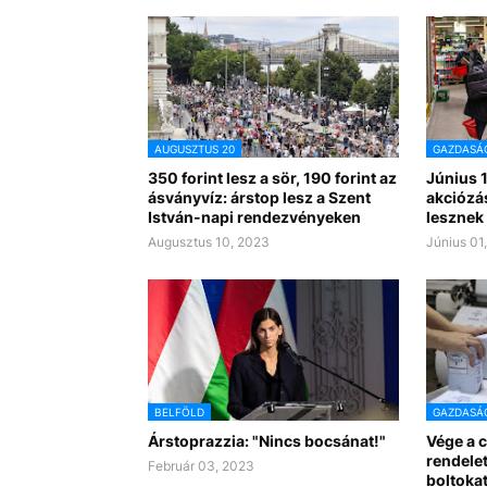
AUGUSZTUS 20
GAZDASÁ
350 forint lesz a sör, 190 forint az
Június 1
ásványvíz: árstop lesz a Szent
akciózá
István-napi rendezvényeken
lesznek
Augusztus 10, 2023
Június 01
BELFÖLD
GAZDASÁ
Árstoprazzia: "Nincs bocsánat!"
Vége a c
rendelet
Február 03, 2023
boltokat