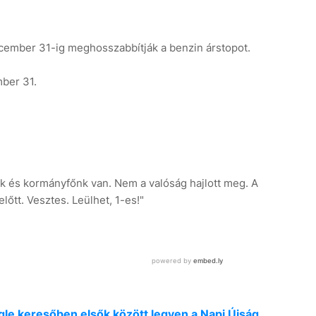
ember 31-ig meghosszabbítják a benzin árstopot.
ber 31.
nk és kormányfőnk van. Nem a valóság hajlott meg. A
őtt. Vesztes. Leülhet, 1-es!"
oogle keresőben elsők között legyen a Napi Újság