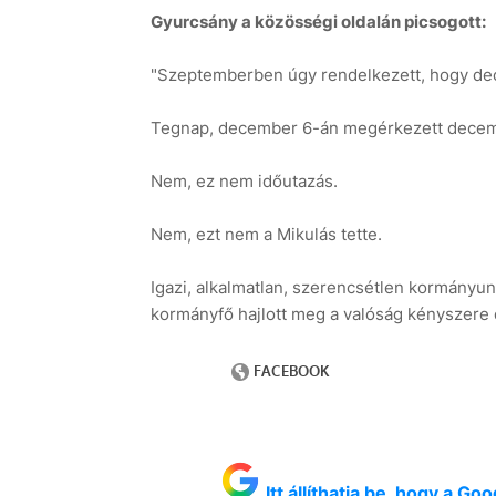
Gyurcsány a közösségi oldalán picsogott:
"Szeptemberben úgy rendelkezett, hogy dec
Tegnap, december 6-án megérkezett decem
Nem, ez nem időutazás.
Nem, ezt nem a Mikulás tette.
Igazi, alkalmatlan, szerencsétlen kormányu
kormányfő hajlott meg a valóság kényszere el
Itt állíthatja be, hogy a G