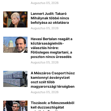
Augusztus 05, 2026
Lannert Judit: Takaró
Mihálynak többé nincs
befolyása az oktatásra
Augusztus 05, 2026
Havasi Bertalan reagált a
köztársaságielnök-
választás hírére:
Fölösleges megtartani, a
poszton nincs üresedés
Augusztus 05, 2026
A Mészáros Csoport húsz
kamionnyi ásványvizet
oszt szét több
magyarországi térségben
Augusztus 05, 2026
Tiszások: a fideszesekből
kell duzzasztógátat