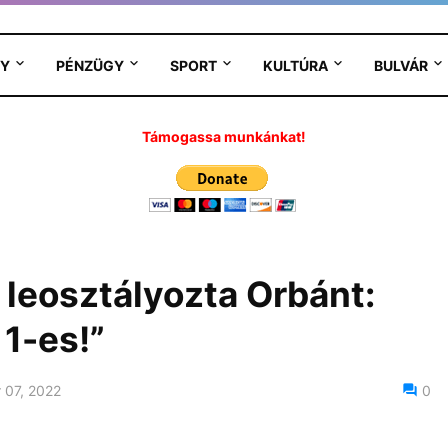
Y
PÉNZÜGY
SPORT
KULTÚRA
BULVÁR
Támogassa munkánkat!
leosztályozta Orbánt:
 1-es!”
 07, 2022
0