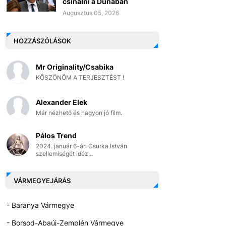
csinálni a Dunában
Augusztus 05, 2026
HOZZÁSZÓLÁSOK
Mr Originality/Csabika
KÖSZÖNÖM A TERJESZTÉST !
Alexander Elek
Már nézhető és nagyon jó film.
Pálos Trend
2024. január 6-án Csurka István
szellemiségét idéz...
VÁRMEGYEJÁRÁS
- Baranya Vármegye
- Borsod-Abaúj-Zemplén Vármegye