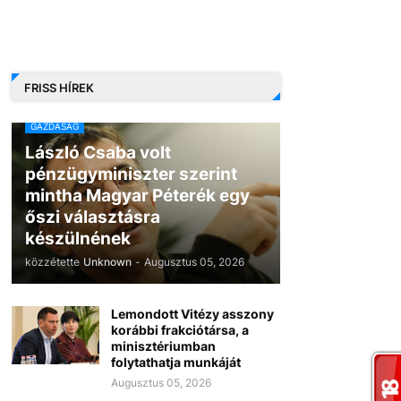
FRISS HÍREK
GAZDASÁG
László Csaba volt
pénzügyminiszter szerint
mintha Magyar Péterék egy
őszi választásra
készülnének
közzétette
Unknown
-
Augusztus 05, 2026
Lemondott Vitézy asszony
korábbi frakciótársa, a
minisztériumban
folytathatja munkáját
Augusztus 05, 2026