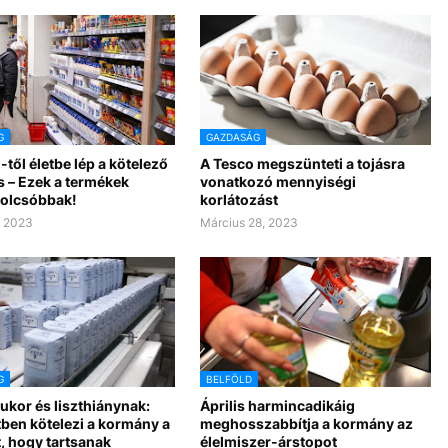
G
GAZDASÁG
-től életbe lép a kötelező
A Tesco megszünteti a tojásra
s – Ezek a termékek
vonatkozó mennyiségi
 olcsóbbak!
korlátozást
, 2023
Március 28, 2023
G
BELFÖLD
ukor és liszthiánynak:
Április harmincadikáig
ben kötelezi a kormány a
meghosszabbítja a kormány az
, hogy tartsanak
élelmiszer-árstopot