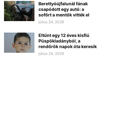
Berettyóújfalunál fának
csapódott egy autó: a
sofőrt a mentők vitték el
július 24, 2026
Eltűnt egy 12 éves kisfiú
Püspökladányból, a
rendőrök napok óta keresik
július 24, 2026