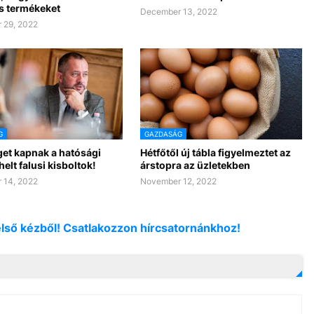
s termékeket
December 13, 2022
 29, 2022
G
GAZDASÁG
get kapnak a hatósági
Hétfőtől új tábla figyelmeztet az
helt falusi kisboltok!
árstopra az üzletekben
 14, 2022
November 12, 2022
első kézből! Csatlakozzon hírcsatornánkhoz!