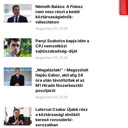
Németh Balázs: A Fidesz
nem vesz részt a keddi
köztársaságielnök-
választáson
Augusztus 05, 2026
Panyi Szabolcs kapja idén a
CPJ nemzetközi
sajtószabadság-díját
Augusztus 05, 2026
„Megaláztak!” – Megszólalt
Hajdú Gábor, akit alig 24
óra után távolítottak el az
M1 Híradó főszerkesztői
posztjáról
Augusztus 05, 2026
Latorcai Csaba: Újabb rész
a köztársasági elnököt
kereső roncsderbi-
sorozatban