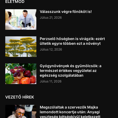
ÉLETMÓD
Válasszunk végre főnököt is!
Július 21, 2026
Perzselő hőségben is virágzik: ezért
ültetik egyre többen ezt a növényt
Július 12, 2026
Gyógynövények és gyümölcsök: a
természet értékes vegyületei az
egészség szolgálatában
Július 11, 2026
VEZETŐ HÍREK
Megszólaltak a szervezők Majka
lemondott koncertje után: Anyagi
veszteség kétségkívül keletkezett