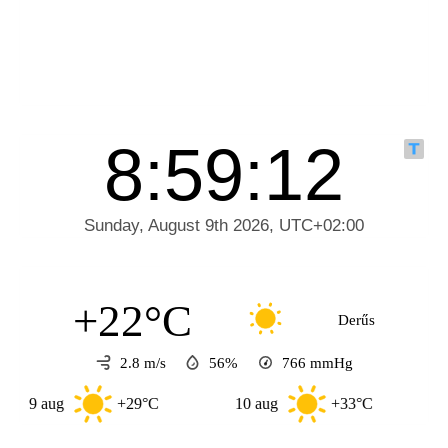
+22°C
Derűs
2.8 m/s
56%
766
mmHg
aug
+29°C
10 aug
+33°C
11 aug