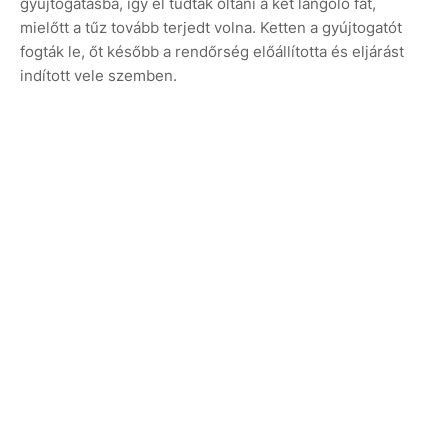
gyújtogatásba, így el tudták oltani a két lángoló fát,
mielőtt a tűz tovább terjedt volna. Ketten a gyújtogatót
fogták le, őt később a rendőrség előállította és eljárást
indított vele szemben.