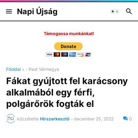
Napi Újság
Támogassa munkánkat!
Főoldal
- Pest Vármegye
Fákat gyújtott fel karácsony
alkalmából egy férfi,
polgárőrök fogták el
közzétette
Hírszerkesztő
-
december 25, 2022
0