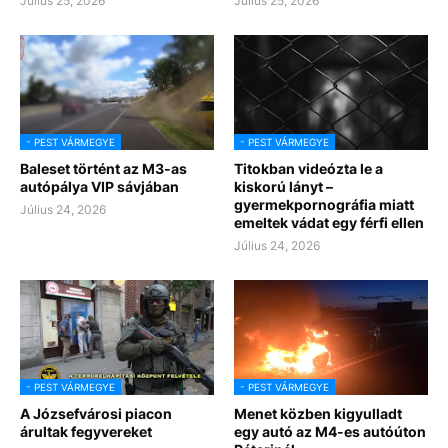
Július 25, 2026
Július 25, 2026
- PEST VÁRMEGYE
- PEST VÁRMEGYE
Baleset történt az M3-as
Titokban videózta le a
autópálya VIP sávjában
kiskorú lányt –
gyermekpornográfia miatt
Július 24, 2026
emeltek vádat egy férfi ellen
Július 24, 2026
- PEST VÁRMEGYE
- PEST VÁRMEGYE
A Józsefvárosi piacon
Menet közben kigyulladt
árultak fegyvereket
egy autó az M4-es autóúton