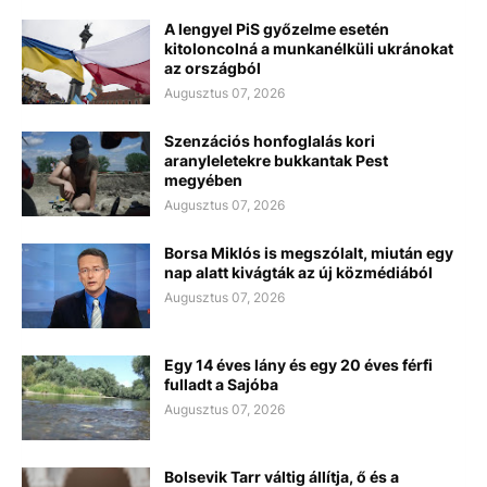
A lengyel PiS győzelme esetén
kitoloncolná a munkanélküli ukránokat
az országból
Augusztus 07, 2026
Szenzációs honfoglalás kori
aranyleletekre bukkantak Pest
megyében
Augusztus 07, 2026
Borsa Miklós is megszólalt, miután egy
nap alatt kivágták az új közmédiából
Augusztus 07, 2026
Egy 14 éves lány és egy 20 éves férfi
fulladt a Sajóba
Augusztus 07, 2026
Bolsevik Tarr váltig állítja, ő és a