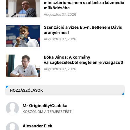
minisztériuma nem szól bele a közmédia
működésébe
Augusztus 07, 2026
Szenzáció a vizes Eb-n: Betlehem Dávid
aranyérmes!
Augusztus 07, 2026
Bóka János: A kormány
válságkezelésből elégtelenre vizsgázott
Augusztus 07, 2026
HOZZÁSZÓLÁSOK
Mr Originality/Csabika
KÖSZÖNÖM A TERJESZTÉST !
Alexander Elek