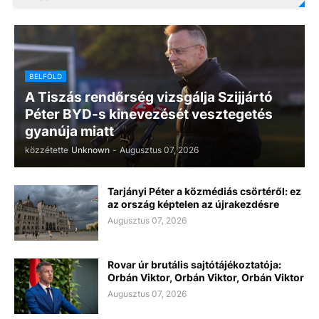
BELFÖLD
A Tiszás rendőrség vizsgálja Szijjártó
Péter BYD-s kinevezését vesztegetés
gyanúja miatt
közzétette
Unknown
-
Augusztus 07, 2026
Tarjányi Péter a közmédiás csörtéről: ez
az ország képtelen az újrakezdésre
Augusztus 07, 2026
Rovar úr brutális sajtótájékoztatója:
Orbán Viktor, Orbán Viktor, Orbán Viktor
Augusztus 07, 2026