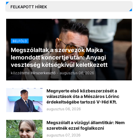
FELKAPOTT HÍREK
BELFÖLD
Megszólaltak a szervezők Majka
lemondott koncertje után: Anyagi
veszteség kétségkívül keletkezett
közzétette
Hírszerkesztő
-
augusztus 06, 2026
Megnyerte első közbeszerzését a
választások óta a Mészáros Lőrinc
érdekeltségébe tartozó V-Híd Kft.
augusztus 06, 2026
Megszólalt a vízügyi államtitkár: Nem
szeretnék ezzel foglalkozni
augusztus 07, 2026