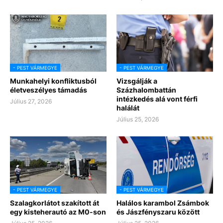
- PEST VÁRMEGYE
- PEST VÁRMEGYE
Munkahelyi konfliktusból
Vizsgálják a
életveszélyes támadás
Százhalombattán
intézkedés alá vont férfi
Július 27, 2026
halálát
Július 25, 2026
- PEST VÁRMEGYE
- PEST VÁRMEGYE
Szalagkorlátot szakított át
Halálos karambol Zsámbok
egy kisteherautó az M0-son
és Jászfényszaru között