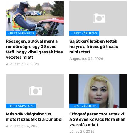
- PEST VÁRMEGYE
- PEST VÁRMEGYE
Részegen, autóval ment a
Saját kerületében tették
rendőrségre egy 39 éves
helyre a fröcsögő tiszás
férfi, hogy kihallgassák ittas
minisztert
vezetés miatt
Augusztus 04, 2026
Augusztus 07, 2026
- PEST VÁRMEGYE
- PEST VÁRMEGYE
Második világháborús
Elfogatóparancsot adtak ki
motort szedtek ki a Dunából
a 29 éves Kovács Nóra ellen
zsarolás miatt
Augusztus 04, 2026
Július 27, 2026