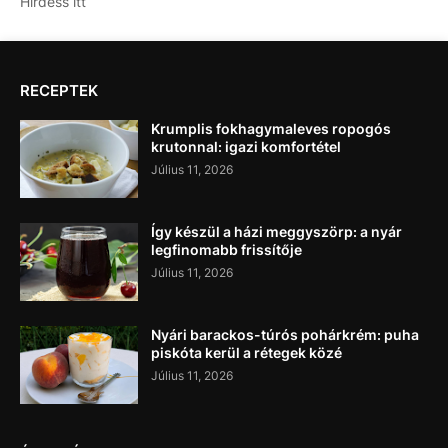
Hirdess itt
RECEPTEK
Krumplis fokhagymaleves ropogós
krutonnal: igazi komfortétel
Július 11, 2026
Így készül a házi meggyszörp: a nyár
legfinomabb frissítője
Július 11, 2026
Nyári barackos-túrós pohárkrém: puha
piskóta kerül a rétegek közé
Július 11, 2026