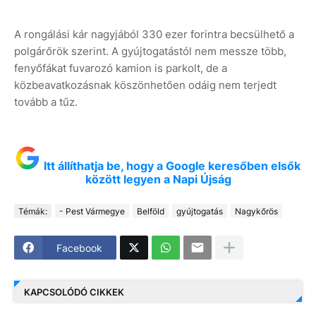
A rongálási kár nagyjából 330 ezer forintra becsülhető a
polgárőrök szerint. A gyújtogatástól nem messze több,
fenyőfákat fuvarozó kamion is parkolt, de a
közbeavatkozásnak köszönhetően odáig nem terjedt
tovább a tűz.
Itt állíthatja be, hogy a Google keresőben elsők
között legyen a Napi Újság
Témák:
- Pest Vármegye
Belföld
gyújtogatás
Nagykőrös
Facebook
KAPCSOLÓDÓ CIKKEK