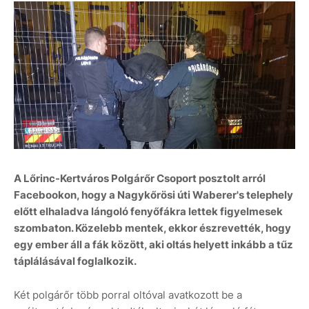
A Lőrinc-Kertváros Polgárőr Csoport posztolt arról
Facebookon, hogy a Nagykőrösi úti Waberer's telephely
előtt elhaladva lángoló fenyőfákra lettek figyelmesek
szombaton. Közelebb mentek, ekkor észrevették, hogy
egy ember áll a fák között, aki oltás helyett inkább a tűz
táplálásával foglalkozik.
Két polgárőr több porral oltóval avatkozott be a