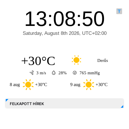
+30°C
Derűs
3 m/s
28%
765
mmHg
 aug
+30°C
9 aug
+30°C
10 au
FELKAPOTT HÍREK