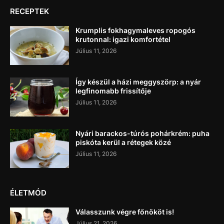
RECEPTEK
Krumplis fokhagymaleves ropogós
krutonnal: igazi komfortétel
Július 11, 2026
Így készül a házi meggyszörp: a nyár
legfinomabb frissítője
Július 11, 2026
Nyári barackos-túrós pohárkrém: puha
piskóta kerül a rétegek közé
Július 11, 2026
ÉLETMÓD
Válasszunk végre főnököt is!
Július 21, 2026