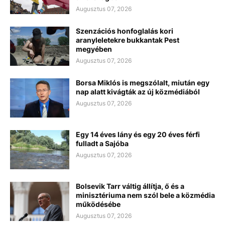
Augusztus 07, 2026
Szenzációs honfoglalás kori
aranyleletekre bukkantak Pest
megyében
Augusztus 07, 2026
Borsa Miklós is megszólalt, miután egy
nap alatt kivágták az új közmédiából
Augusztus 07, 2026
Egy 14 éves lány és egy 20 éves férfi
fulladt a Sajóba
Augusztus 07, 2026
Bolsevik Tarr váltig állítja, ő és a
minisztériuma nem szól bele a közmédia
működésébe
Augusztus 07, 2026