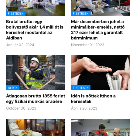
FIZETÉSEK
FIZETÉSEK
Brutál bruttó: egy
Már decemberben jöhet a
boltvezető akár 1,4 milliót is
minimálbér-emelés, nettó
kereshet mostantól az
217 ezer lehet a garantált
Aldiban
bérminimum
Január 02, 2024
November 01, 2023
BÉREK
FIZETÉSEK
Átlagosan bruttó 1855 forint
Idén is nőttek itthon a
egy fizikai munkás órabére
keresetek
Október 30, 2023
Április 26, 2023