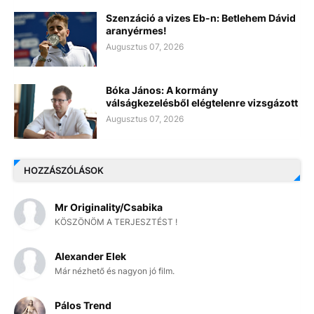
Szenzáció a vizes Eb-n: Betlehem Dávid
aranyérmes!
Augusztus 07, 2026
Bóka János: A kormány
válságkezelésből elégtelenre vizsgázott
Augusztus 07, 2026
HOZZÁSZÓLÁSOK
Mr Originality/Csabika
KÖSZÖNÖM A TERJESZTÉST !
Alexander Elek
Már nézhető és nagyon jó film.
Pálos Trend