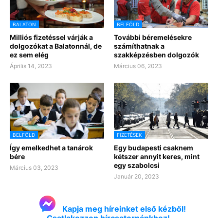
BALATON
BELFÖLD
Milliós fizetéssel várják a
További béremelésekre
dolgozókat a Balatonnál, de
számíthatnak a
ez sem elég
szakképzésben dolgozók
Április 14, 2023
Március 06, 2023
BELFÖLD
FIZETÉSEK
Így emelkedhet a tanárok
Egy budapesti csaknem
bére
kétszer annyit keres, mint
egy szabolcsi
Március 03, 2023
Január 20, 2023
Kapja meg híreinket első kézből!