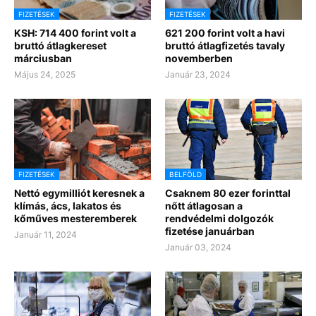
FIZETÉSEK
FIZETÉSEK
KSH: 714 400 forint volt a
621 200 forint volt a havi
bruttó átlagkereset
bruttó átlagfizetés tavaly
márciusban
novemberben
Május 24, 2025
Január 23, 2024
FIZETÉSEK
BELFÖLD
Nettó egymilliót keresnek a
Csaknem 80 ezer forinttal
klímás, ács, lakatos és
nőtt átlagosan a
kőműves mesteremberek
rendvédelmi dolgozók
fizetése januárban
Január 11, 2024
Január 03, 2024