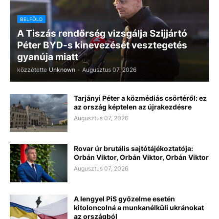
BELFÖLD
A Tiszás rendőrség vizsgálja Szijjártó
Péter BYD-s kinevezését vesztegetés
gyanúja miatt
közzétette
Unknown
-
Augusztus 07, 2026
Tarjányi Péter a közmédiás csörtéről: ez
az ország képtelen az újrakezdésre
Augusztus 07, 2026
Rovar úr brutális sajtótájékoztatója:
Orbán Viktor, Orbán Viktor, Orbán Viktor
Augusztus 07, 2026
A lengyel PiS győzelme esetén
kitoloncolná a munkanélküli ukránokat
az országból