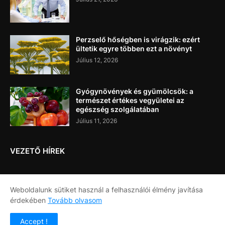
Perzselő hőségben is virágzik: ezért
ültetik egyre többen ezt a növényt
Július 12, 2026
Gyógynövények és gyümölcsök: a
természet értékes vegyületei az
egészség szolgálatában
Július 11, 2026
VEZETŐ HÍREK
Weboldalunk sütiket használ a felhasználói élmény javítása
érdekében
Tovább olvasom
Címlap
Rólunk
Kapcsolat
Accept !
Copyright ©
2026
Napi Újság