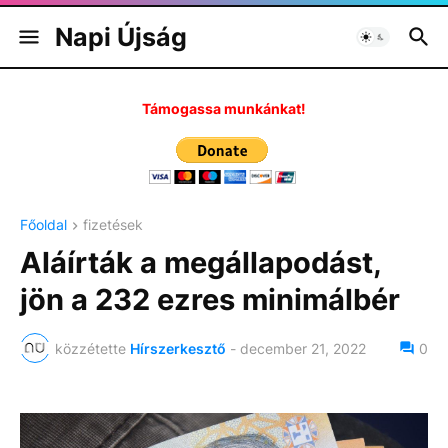
Napi Újság
Támogassa munkánkat!
Főoldal
fizetések
Aláírták a megállapodást,
jön a 232 ezres minimálbér
közzétette
Hírszerkesztő
-
december 21, 2022
0