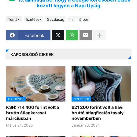
között legyen a Napi Újság
Témák:
fizetések
Gazdaság
minimálbér
Facebook
KAPCSOLÓDÓ CIKKEK
FIZETÉSEK
FIZETÉSEK
KSH: 714 400 forint volt a
621 200 forint volt a havi
bruttó átlagkereset
bruttó átlagfizetés tavaly
márciusban
novemberben
Május 24, 2025
Január 23, 2024