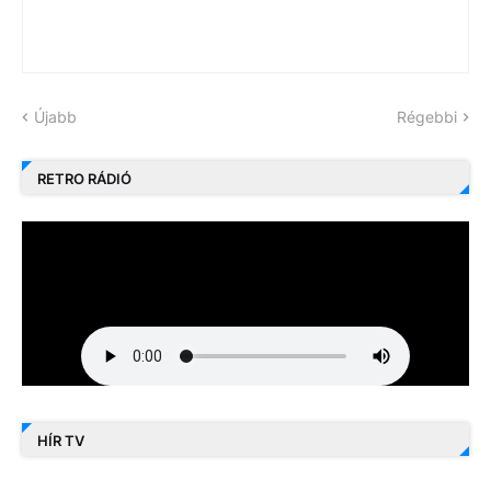
Újabb
Régebbi
RETRO RÁDIÓ
HÍR TV