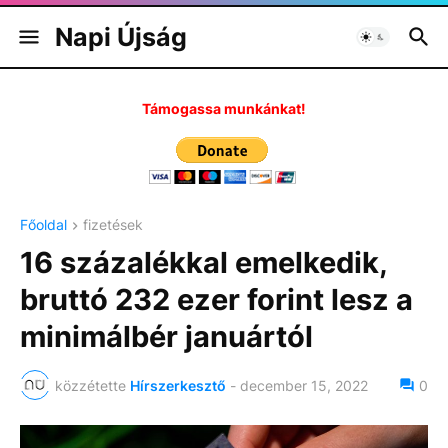
Napi Újság
Támogassa munkánkat!
Főoldal
fizetések
16 százalékkal emelkedik,
bruttó 232 ezer forint lesz a
minimálbér januártól
közzétette
Hírszerkesztő
-
december 15, 2022
0