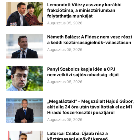
Lemondott Vitézy asszony korábbi
frakciótársa, a minisztériumban
folytathatja munkáját
Augusztus 05, 2026
Németh Balázs: A Fidesz nem vesz részt
a keddi köztársaságielnök-választáson
Augusztus 05, 2026
Panyi Szabolcs kapja idén a CPJ
nemzetközi sajtószabadság-díját
Augusztus 05, 2026
„Megaláztak!” – Megszólalt Hajdú Gábor,
akit alig 24 óra után távolítottak el az M1
Híradó főszerkesztői posztjáról
Augusztus 05, 2026
Latorcai Csaba: Újabb rész a
köztársasági elnököt kereső