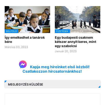
BELFÖLD
FIZETÉSEK
Így emelkedhet a tanárok
Egy budapesti csaknem
bére
kétszer annyit keres, mint
egy szabolcsi
Március 03, 2023
Január 20, 2023
Kapja meg híreinket első kézből!
Csatlakozzon hírcsatornánkhoz!
MEGJEGYZÉS KÜLDÉSE