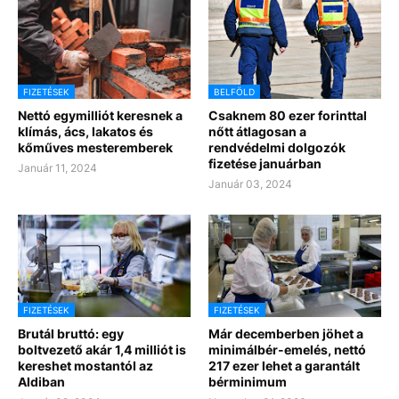
FIZETÉSEK
BELFÖLD
Nettó egymilliót keresnek a
Csaknem 80 ezer forinttal
klímás, ács, lakatos és
nőtt átlagosan a
kőműves mesteremberek
rendvédelmi dolgozók
fizetése januárban
Január 11, 2024
Január 03, 2024
FIZETÉSEK
FIZETÉSEK
Brutál bruttó: egy
Már decemberben jöhet a
boltvezető akár 1,4 milliót is
minimálbér-emelés, nettó
kereshet mostantól az
217 ezer lehet a garantált
Aldiban
bérminimum