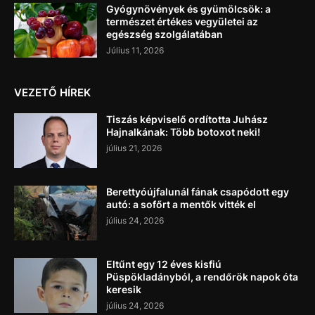
Gyógynövények és gyümölcsök: a
természet értékes vegyületei az
egészség szolgálatában
Július 11, 2026
VEZETŐ HÍREK
Tiszás képviselő ordította Juhász
Hajnalkának: Több botoxot neki!
július 21, 2026
Berettyóújfalunál fának csapódott egy
autó: a sofőrt a mentők vitték el
július 24, 2026
Eltűnt egy 12 éves kisfiú
Püspökladányból, a rendőrök napok óta
keresik
július 24, 2026