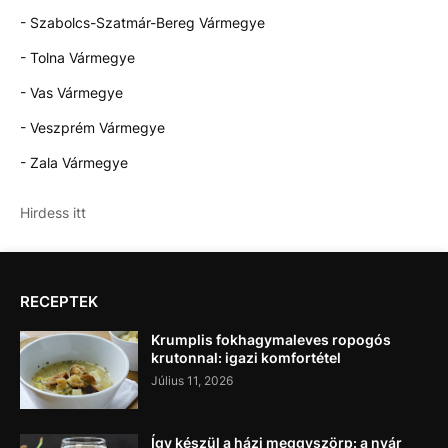
- Szabolcs-Szatmár-Bereg Vármegye
- Tolna Vármegye
- Vas Vármegye
- Veszprém Vármegye
- Zala Vármegye
Hirdess itt
RECEPTEK
Krumplis fokhagymaleves ropogós
krutonnal: igazi komfortétel
Július 11, 2026
Így készül a házi meggyszörp: a nyár