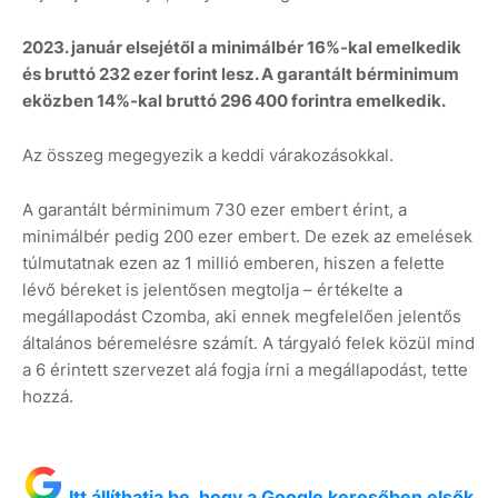
2023. január elsejétől a minimálbér 16%-kal emelkedik
és bruttó 232 ezer forint lesz. A garantált bérminimum
eközben 14%-kal bruttó 296 400 forintra emelkedik.
Az összeg megegyezik a keddi várakozásokkal.
A garantált bérminimum 730 ezer embert érint, a
minimálbér pedig 200 ezer embert. De ezek az emelések
túlmutatnak ezen az 1 millió emberen, hiszen a felette
lévő béreket is jelentősen megtolja – értékelte a
megállapodást Czomba, aki ennek megfelelően jelentős
általános béremelésre számít. A tárgyaló felek közül mind
a 6 érintett szervezet alá fogja írni a megállapodást, tette
hozzá.
Itt állíthatja be, hogy a Google keresőben elsők