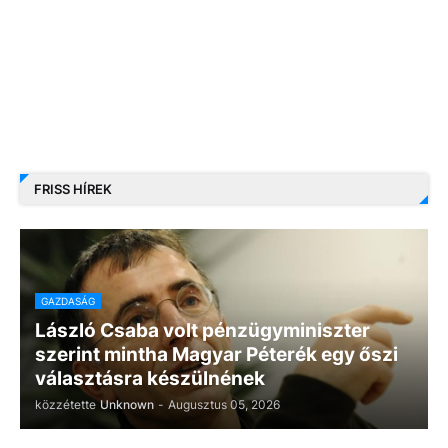
FRISS HÍREK
GAZDASÁG
László Csaba volt pénzügyminiszter
szerint mintha Magyar Péterék egy őszi
választásra készülnének
közzétette
Unknown
-
Augusztus 05, 2026