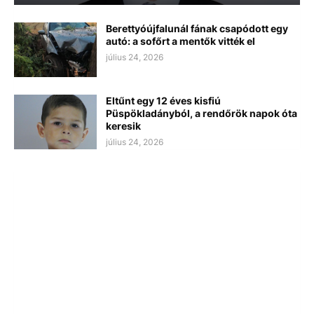
Berettyóújfalunál fának csapódott egy
autó: a sofőrt a mentők vitték el
július 24, 2026
Eltűnt egy 12 éves kisfiú
Püspökladányból, a rendőrök napok óta
keresik
július 24, 2026