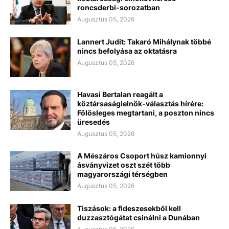
roncsderbi-sorozatban
Augusztus 05, 2026
Lannert Judit: Takaró Mihálynak többé
nincs befolyása az oktatásra
Augusztus 05, 2026
Havasi Bertalan reagált a
köztársaságielnök-választás hírére:
Fölösleges megtartani, a poszton nincs
üresedés
Augusztus 05, 2026
A Mészáros Csoport húsz kamionnyi
ásványvizet oszt szét több
magyarországi térségben
Augusztus 05, 2026
Tiszások: a fideszesekből kell
duzzasztógátat csinálni a Dunában