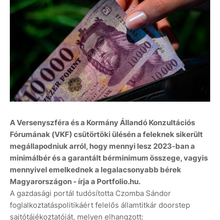
A Versenyszféra és a Kormány Állandó Konzultációs
Fórumának (VKF) csütörtöki ülésén a feleknek sikerült
megállapodniuk arról, hogy mennyi lesz 2023-ban a
minimálbér és a garantált bérminimum összege, vagyis
mennyivel emelkednek a legalacsonyabb bérek
Magyarországon - írja a Portfolio.hu.
A gazdasági portál tudósította Czomba Sándor
foglalkoztatáspolitikáért felelős államtitkár doorstep
sajtótájékoztatóját, melyen elhangzott: