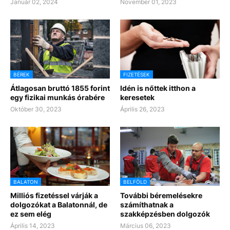
Január 02, 2024
November 01, 2023
BÉREK
FIZETÉSEK
Átlagosan bruttó 1855 forint
Idén is nőttek itthon a
egy fizikai munkás órabére
keresetek
Október 30, 2023
Április 26, 2023
BALATON
BELFÖLD
Milliós fizetéssel várják a
További béremelésekre
dolgozókat a Balatonnál, de
számíthatnak a
ez sem elég
szakképzésben dolgozók
Április 14, 2023
Március 06, 2023