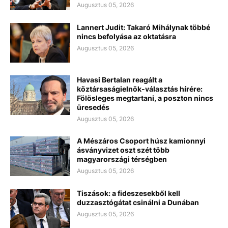
Augusztus 05, 2026
Lannert Judit: Takaró Mihálynak többé
nincs befolyása az oktatásra
Augusztus 05, 2026
Havasi Bertalan reagált a
köztársaságielnök-választás hírére:
Fölösleges megtartani, a poszton nincs
üresedés
Augusztus 05, 2026
A Mészáros Csoport húsz kamionnyi
ásványvizet oszt szét több
magyarországi térségben
Augusztus 05, 2026
Tiszások: a fideszesekből kell
duzzasztógátat csinálni a Dunában
Augusztus 05, 2026