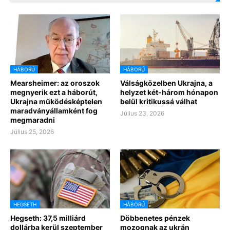
HÁBORÚ
HÁBORÚ
Mearsheimer: az oroszok
Válságközelben Ukrajna, a
megnyerik ezt a háborút,
helyzet két-három hónapon
Ukrajna működésképtelen
belül kritikussá válhat
maradványállamként fog
Július 23, 2026
megmaradni
Július 25, 2026
HEGSETH
HÁBORÚ
Hegseth: 37,5 milliárd
Döbbenetes pénzek
dollárba kerül szeptember
mozognak az ukrán