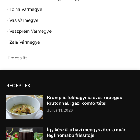
- Tolna Vármegye
- Vas Vármegye
- Veszprém Vármegye
- Zala Vármegye
Hirdess itt
RECEPTEK
Krumplis fokhagymaleves ropogós
krutonnal: igazi komfortétel
Július 11, 2026
Így készül a házi meggyszörp: a nyár
legfinomabb frissítője