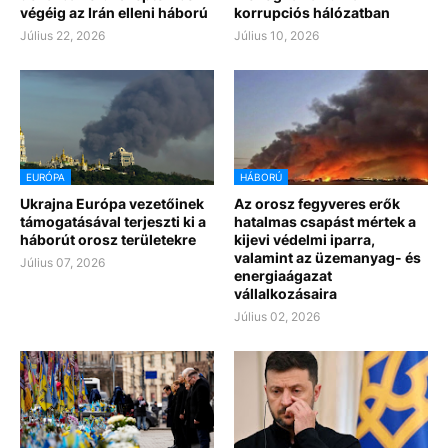
végéig az Irán elleni háború
korrupciós hálózatban
Július 22, 2026
Július 10, 2026
EURÓPA
HÁBORÚ
Ukrajna Európa vezetőinek
Az orosz fegyveres erők
támogatásával terjeszti ki a
hatalmas csapást mértek a
háborút orosz területekre
kijevi védelmi iparra,
valamint az üzemanyag- és
Július 07, 2026
energiaágazat
vállalkozásaira
Július 02, 2026