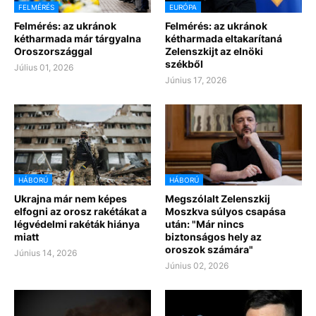
FELMÉRÉS
EURÓPA
Felmérés: az ukránok
Felmérés: az ukránok
kétharmada már tárgyalna
kétharmada eltakarítaná
Oroszországgal
Zelenszkijt az elnöki
székből
Július 01, 2026
Június 17, 2026
HÁBORÚ
HÁBORÚ
Ukrajna már nem képes
Megszólalt Zelenszkij
elfogni az orosz rakétákat a
Moszkva súlyos csapása
légvédelmi rakéták hiánya
után: "Már nincs
miatt
biztonságos hely az
oroszok számára"
Június 14, 2026
Június 02, 2026