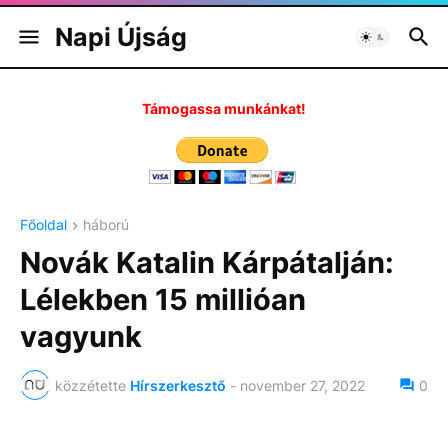
Napi Újság
Támogassa munkánkat!
Főoldal
háború
Novák Katalin Kárpátalján:
Lélekben 15 millióan
vagyunk
közzétette
Hírszerkesztő
-
november 27, 2022
0