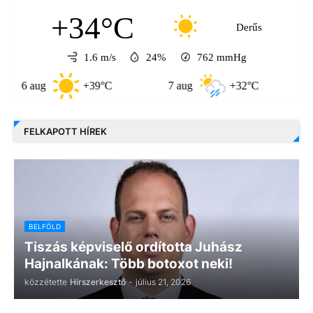
+34°C
Derűs
1.6 m/s
24%
762
mmHg
aug
+39°C
7 aug
+32°C
8 aug
FELKAPOTT HÍREK
BELFÖLD
Tiszás képviselő ordította Juhász
Hajnalkának: Több botoxot neki!
közzétette
Hírszerkesztő
-
július 21, 2026