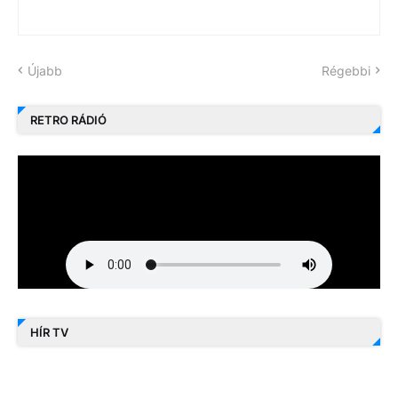
Újabb
Régebbi
RETRO RÁDIÓ
HÍR TV