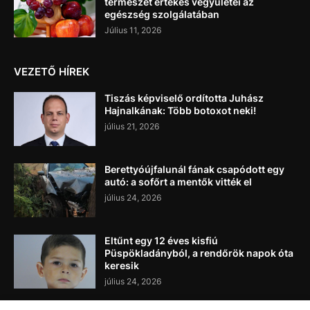
természet értékes vegyületei az
egészség szolgálatában
Július 11, 2026
VEZETŐ HÍREK
Tiszás képviselő ordította Juhász
Hajnalkának: Több botoxot neki!
július 21, 2026
Berettyóújfalunál fának csapódott egy
autó: a sofőrt a mentők vitték el
július 24, 2026
Eltűnt egy 12 éves kisfiú
Püspökladányból, a rendőrök napok óta
keresik
július 24, 2026