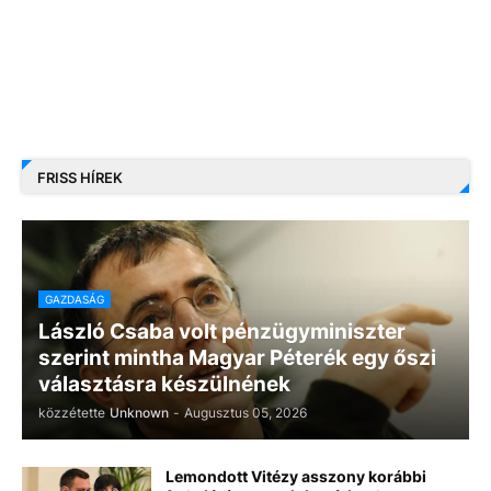
FRISS HÍREK
GAZDASÁG
László Csaba volt pénzügyminiszter
szerint mintha Magyar Péterék egy őszi
választásra készülnének
közzétette
Unknown
-
Augusztus 05, 2026
Lemondott Vitézy asszony korábbi