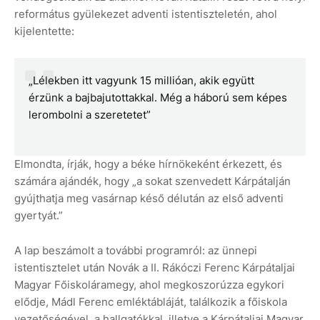
református gyülekezet adventi istentiszteletén, ahol
kijelentette:
„Lélekben itt vagyunk 15 millióan, akik együtt
érzünk a bajbajutottakkal. Még a háború sem képes
lerombolni a szeretetet”
Elmondta, írják, hogy a béke hírnökeként érkezett, és
számára ajándék, hogy „a sokat szenvedett Kárpátalján
gyújthatja meg vasárnap késő délután az első adventi
gyertyát.”
A lap beszámolt a további programról: az ünnepi
istentisztelet után Novák a II. Rákóczi Ferenc Kárpátaljai
Magyar Főiskoláramegy, ahol megkoszorúzza egykori
elődje, Mádl Ferenc emléktábláját, találkozik a főiskola
vezetőségével, a hallgatókkal, illetve a Kárpátaljai Magyar