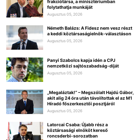
frakciótársa, a minisztériumban
folytathatja munkáját
Augusztus 05, 2026
Németh Balázs: A Fidesz nem vesz részt
a keddi köztársaságielnök-választáson
Augusztus 05, 2026
Panyi Szabolcs kapja idén a CPJ
nemzetközi sajtószabadság-díját
Augusztus 05, 2026
„Megaláztak!” – Megszólalt Hajdú Gábor,
akit alig 24 óra után távolítottak el az M1
Híradó főszerkesztői posztjáról
Augusztus 05, 2026
Latorcai Csaba: Újabb rész a
köztársasági elnököt kereső
roncsderbi-sorozatban