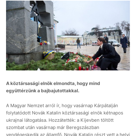
A köztársasági elnök elmondta, hogy mind
együttérzünk a bajbajutottakkal.
A Magyar Nemzet arról ír, hogy vasárnap Kárpátalján
folytatódott Novák Katalin köztársasági elnök kétnapos
ukrajnai látogatása. Hozzátették: a Kijevben töltött
szombat után vasárnap már Beregszászban
vendégeskedik az államfő. Novák Katalin részt vett a helyi