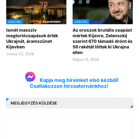
HÁBORÚ
HÁBORÚ
Ismét masszív
Az oroszok brutális csapást
megtorlócsapások érték
mértek Kijevre, Zelenszkij
Ukrajnát, áramszünet
szerint 670 támadó drónt és
Kijevben
56 rakétát lőttek ki Ukrajna
ellen
Június 02, 2026
Május 15, 2026
Kapja meg híreinket első kézből!
Csatlakozzon hírcsatornánkhoz!
MEGJEGYZÉS KÜLDÉSE