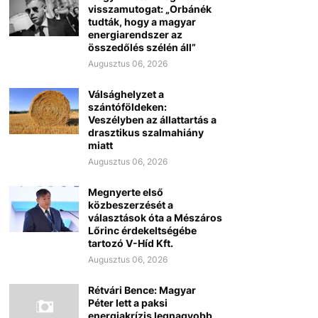
visszamutogat: „Orbánék
tudták, hogy a magyar
energiarendszer az
összedőlés szélén áll”
Augusztus 06, 2026
Válsághelyzet a
szántóföldeken:
Veszélyben az állattartás a
drasztikus szalmahiány
miatt
Augusztus 06, 2026
Megnyerte első
közbeszerzését a
választások óta a Mészáros
Lőrinc érdekeltségébe
tartozó V-Híd Kft.
Augusztus 06, 2026
Rétvári Bence: Magyar
Péter lett a paksi
energiakrízis legnagyobb