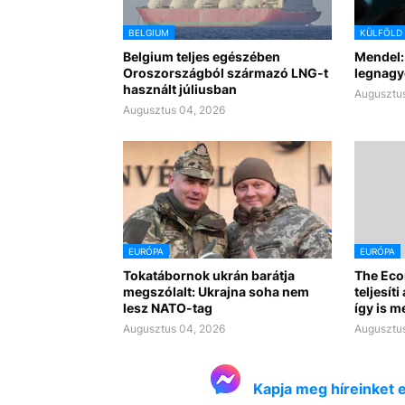
BELGIUM
KÜLFÖLD
Belgium teljes egészében
Mendel:
Oroszországból származó LNG-t
legnagy
használt júliusban
Augusztus
Augusztus 04, 2026
EURÓPA
EURÓPA
Tokatábornok ukrán barátja
The Eco
megszólalt: Ukrajna soha nem
teljesít
lesz NATO-tag
így is 
Augusztus 04, 2026
Augusztus
Kapja meg híreinket 