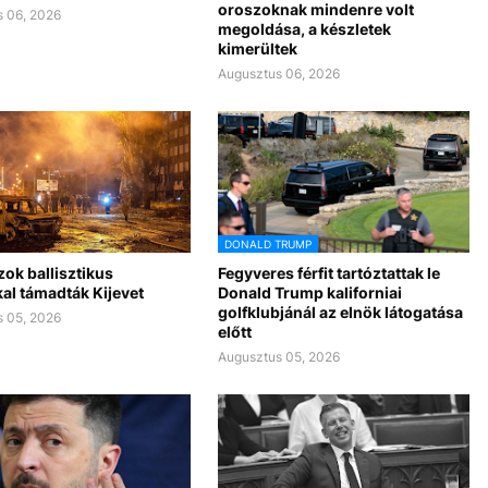
oroszoknak mindenre volt
 06, 2026
megoldása, a készletek
kimerültek
Augusztus 06, 2026
DONALD TRUMP
ok ballisztikus
Fegyveres férfit tartóztattak le
al támadták Kijevet
Donald Trump kaliforniai
golfklubjánál az elnök látogatása
 05, 2026
előtt
Augusztus 05, 2026