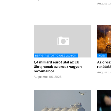
Augusztus
BEFAGYASZTOTT OROSZ VAGYON
KIJEV
1,4 milliárd eurót utal az EU
Az orosz
Ukrajnának az orosz vagyon
rakétákk
hozamaiból
Augusztus
Augusztus 06, 2026