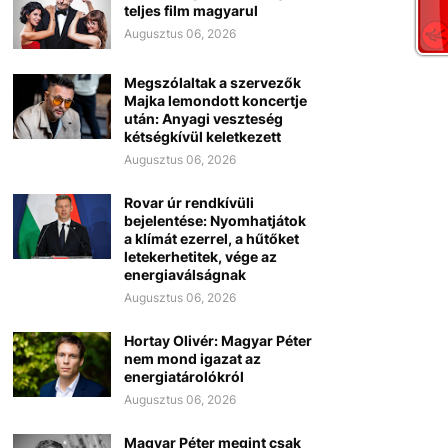
teljes film magyarul
Augusztus 06, 2026
Megszólaltak a szervezők
Majka lemondott koncertje
után: Anyagi veszteség
kétségkívül keletkezett
Augusztus 06, 2026
Rovar úr rendkívüli
bejelentése: Nyomhatjátok
a klímát ezerrel, a hűtőket
letekerhetitek, vége az
energiaválságnak
Augusztus 06, 2026
Hortay Olivér: Magyar Péter
nem mond igazat az
energiatárolókról
Augusztus 06, 2026
Magyar Péter megint csak