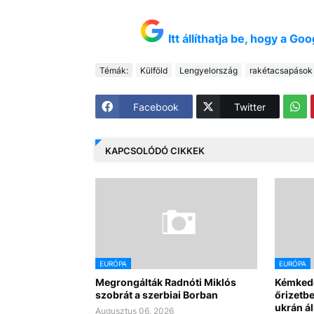
Itt állíthatja be, hogy a G
Témák:
Külföld
Lengyelország
rakétacsapások
Facebook
Twitter
KAPCSOLÓDÓ CIKKEK
EURÓPA
EURÓPA
Megrongálták Radnóti Miklós
Kémkedé
szobrát a szerbiai Borban
őrizetb
ukrán á
Augusztus 06, 2026