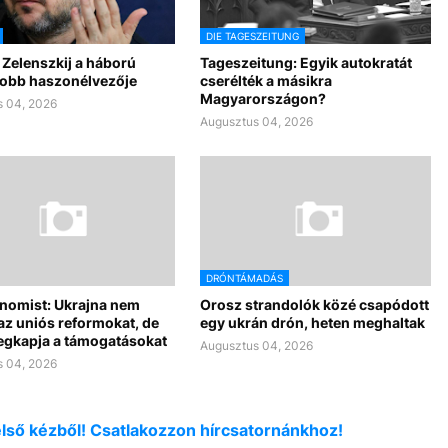
DIE TAGESZEITUNG
 Zelenszkij a háború
Tageszeitung: Egyik autokratát
obb haszonélvezője
cserélték a másikra
Magyarországon?
 04, 2026
Augusztus 04, 2026
DRÓNTÁMADÁS
nomist: Ukrajna nem
Orosz strandolók közé csapódott
i az uniós reformokat, de
egy ukrán drón, heten meghaltak
megkapja a támogatásokat
Augusztus 04, 2026
 04, 2026
első kézből! Csatlakozzon hírcsatornánkhoz!