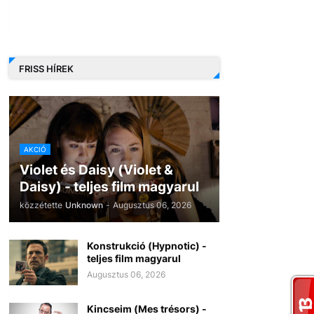
FRISS HÍREK
AKCIÓ
Violet és Daisy (Violet &
Daisy) - teljes film magyarul
közzétette
Unknown
-
Augusztus 06, 2026
Konstrukció (Hypnotic) -
teljes film magyarul
Augusztus 06, 2026
Kincseim (Mes trésors) -