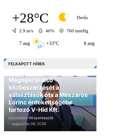
+28°C
Derűs
2.9 m/s
46%
760
mmHg
7 aug
+33°C
8 aug
+31°C
9 au
FELKAPOTT HÍREK
GAZDASÁG
Megnyerte első
közbeszerzését a
választások óta a Mészáros
Lőrinc érdekeltségébe
tartozó V-Híd Kft.
közzétette
Hírszerkesztő
-
augusztus 06, 2026