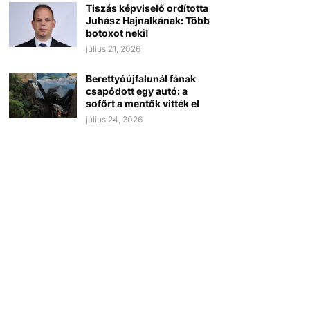
Tiszás képviselő ordította
Juhász Hajnalkának: Több
botoxot neki!
július 21, 2026
Berettyóújfalunál fának
csapódott egy autó: a
sofőrt a mentők vitték el
július 24, 2026