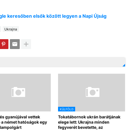
oogle keresőben elsők között legyen a Napi Újság
Ukrajna
KÜLFÖLD
s gyanújával vettek
Tokatábornok ukrán barátjának
e a német hatóságok egy
elege lett: Ukrajna minden
llampolgárt
fegyverét bevetette, az