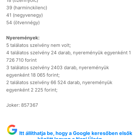
18 (tizennyolc)
39 (harminckilenc)
41 (negyvenegy)
54 (ötvennégy)
Nyeremények:
5 találatos szelvény nem volt;
4 találatos szelvény 24 darab, nyereményük egyenként 1
726 710 forint
3 találatos szelvény 2403 darab, nyereményük
egyenként 18 065 forint;
2 találatos szelvény 66 524 darab, nyereményük
egyenként 2 225 forint;
Joker: 857367
Itt állíthatja be, hogy a Google keresőben elsők
között legyen a Napi Újság