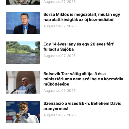
Augusztus 07, 2026
Borsa Miklós is megszólalt, miután egy
nap alatt kivágták az új közmédiából
Augusztus 07, 2026
Egy 14 éves lány és egy 20 éves férfi
fulladt a Sajóba
Augusztus 07, 2026
Bolsevik Tarr váltig állítja, ő és a
minisztériuma nem szól bele a közmédia
működésébe
Augusztus 07, 2026
Szenzáció a vizes Eb-n: Betlehem Dávid
aranyérmes!
Augusztus 07, 2026