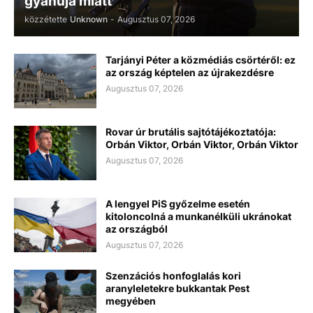
gyanúja miatt
közzétette
Unknown
-
Augusztus 07, 2026
Tarjányi Péter a közmédiás csörtéről: ez
az ország képtelen az újrakezdésre
Augusztus 07, 2026
Rovar úr brutális sajtótájékoztatója:
Orbán Viktor, Orbán Viktor, Orbán Viktor
Augusztus 07, 2026
A lengyel PiS győzelme esetén
kitoloncolná a munkanélküli ukránokat
az országból
Augusztus 07, 2026
Szenzációs honfoglalás kori
aranyleletekre bukkantak Pest
megyében