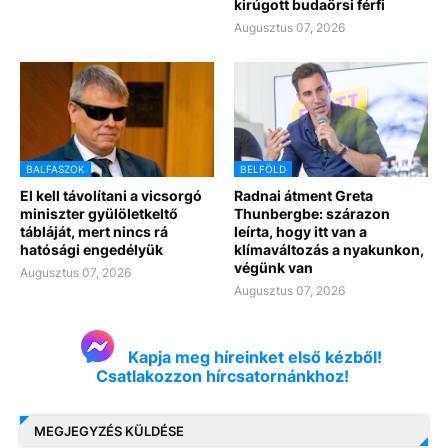
kirúgott budaörsi férfi
Augusztus 07, 2026
BALFASZOK
BELFÖLD
El kell távolítani a vicsorgó
Radnai átment Greta
miniszter gyülöletkeltő
Thunbergbe: szárazon
tábláját, mert nincs rá
leírta, hogy itt van a
hatósági engedélyük
klímaváltozás a nyakunkon,
végünk van
Augusztus 07, 2026
Augusztus 07, 2026
Kapja meg híreinket első kézből!
Csatlakozzon hírcsatornánkhoz!
MEGJEGYZÉS KÜLDÉSE