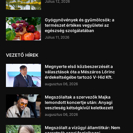
Július 12, 2026
Gyógynövények és gyümölcsök: a
természet értékes vegyületei az
egészség szolgálatában
Július 11, 2026
VEZETŐ HÍREK
Megnyerte első közbeszerzését a
választások óta a Mészáros Lőrinc
érdekeltségébe tartozó V-Híd Kft.
augusztus 06, 2026
Megszólaltak a szervezők Majka
lemondott koncertje után: Anyagi
veszteség kétségkívül keletkezett
augusztus 06, 2026
Megszólalt a vízügyi államtitkár: Nem
szeretnék ezzel foglalkozni