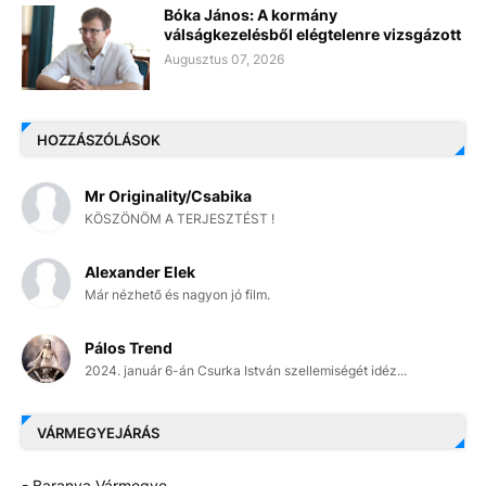
Bóka János: A kormány
válságkezelésből elégtelenre vizsgázott
Augusztus 07, 2026
HOZZÁSZÓLÁSOK
Mr Originality/Csabika
KÖSZÖNÖM A TERJESZTÉST !
Alexander Elek
Már nézhető és nagyon jó film.
Pálos Trend
2024. január 6-án Csurka István szellemiségét idéz...
VÁRMEGYEJÁRÁS
- Baranya Vármegye