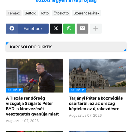
Témák:
Belföld
lottó
Ötöslottó
Szerencsejáték
Facebook
KAPCSOLÓDÓ CIKKEK
BELFÖLD
BELFÖLD
A Tiszás rendőrség
Tarjányi Péter a közmédiás
vizsgálja Szijjártó Péter
csörtéről: ez az ország
BYD-s kinevezését
képtelen az újrakezdésre
vesztegetés gyanúja miatt
Augusztus 07, 2026
Augusztus 07, 2026