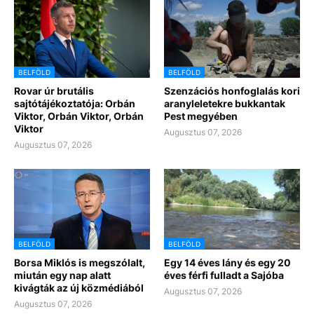
BELFÖLD
BELFÖLD
Rovar úr brutális
Szenzációs honfoglalás kori
sajtótájékoztatója: Orbán
aranyleletekre bukkantak
Viktor, Orbán Viktor, Orbán
Pest megyében
Viktor
Augusztus 07, 2026
Augusztus 07, 2026
BELFÖLD
BELFÖLD
Borsa Miklós is megszólalt,
Egy 14 éves lány és egy 20
miután egy nap alatt
éves férfi fulladt a Sajóba
kivágták az új közmédiából
Augusztus 07, 2026
Augusztus 07, 2026