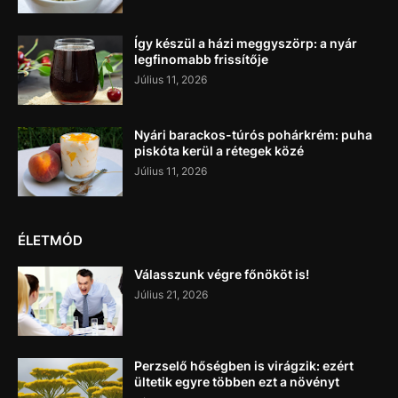
Így készül a házi meggyszörp: a nyár
legfinomabb frissítője
Július 11, 2026
Nyári barackos-túrós pohárkrém: puha
piskóta kerül a rétegek közé
Július 11, 2026
ÉLETMÓD
Válasszunk végre főnököt is!
Július 21, 2026
Perzselő hőségben is virágzik: ezért
ültetik egyre többen ezt a növényt