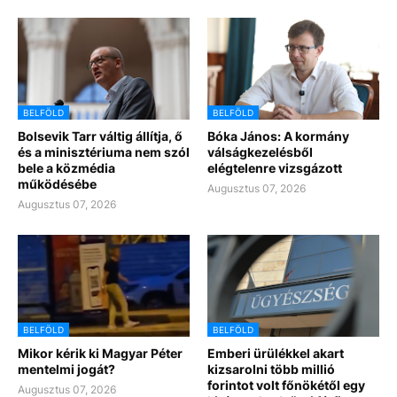
BELFÖLD
BELFÖLD
Bolsevik Tarr váltig állítja, ő
Bóka János: A kormány
és a minisztériuma nem szól
válságkezelésből
bele a közmédia
elégtelenre vizsgázott
működésébe
Augusztus 07, 2026
Augusztus 07, 2026
BELFÖLD
BELFÖLD
Mikor kérik ki Magyar Péter
Emberi ürülékkel akart
mentelmi jogát?
kizsarolni több millió
forintot volt főnökétől egy
Augusztus 07, 2026