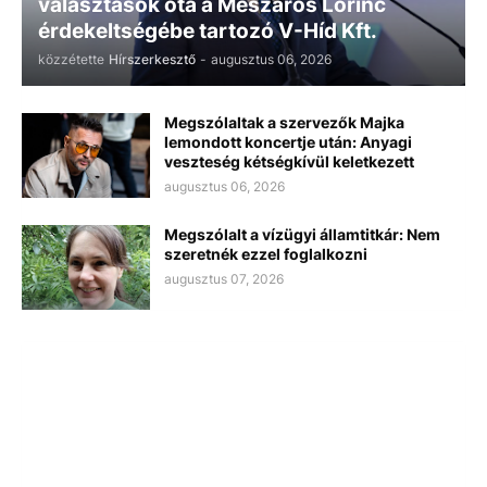
választások óta a Mészáros Lőrinc
érdekeltségébe tartozó V-Híd Kft.
közzétette
Hírszerkesztő
-
augusztus 06, 2026
Megszólaltak a szervezők Majka
lemondott koncertje után: Anyagi
veszteség kétségkívül keletkezett
augusztus 06, 2026
Megszólalt a vízügyi államtitkár: Nem
szeretnék ezzel foglalkozni
augusztus 07, 2026