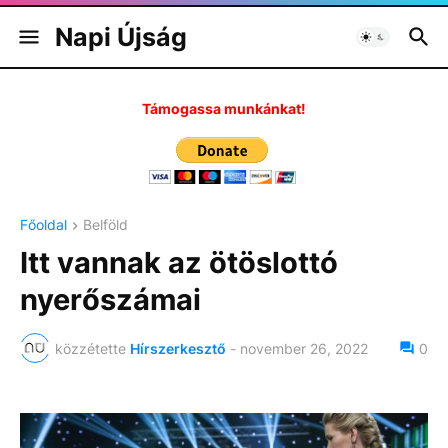
Napi Újság
Támogassa munkánkat!
Főoldal
Belföld
Itt vannak az ötöslottó
nyerőszámai
közzétette
Hírszerkesztő
-
november 26, 2022
0