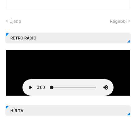
Újabb
Régebbi
RETRO RÁDIÓ
HÍR TV