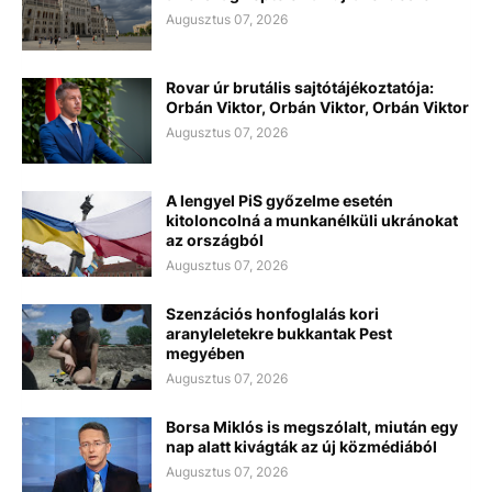
Augusztus 07, 2026
Rovar úr brutális sajtótájékoztatója:
Orbán Viktor, Orbán Viktor, Orbán Viktor
Augusztus 07, 2026
A lengyel PiS győzelme esetén
kitoloncolná a munkanélküli ukránokat
az országból
Augusztus 07, 2026
Szenzációs honfoglalás kori
aranyleletekre bukkantak Pest
megyében
Augusztus 07, 2026
Borsa Miklós is megszólalt, miután egy
nap alatt kivágták az új közmédiából
Augusztus 07, 2026