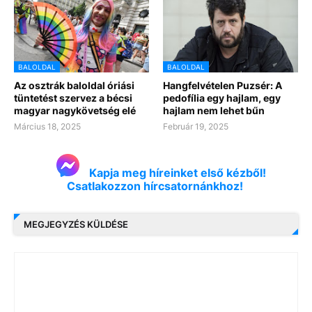
BALOLDAL
BALOLDAL
Az osztrák baloldal óriási
Hangfelvételen Puzsér: A
tüntetést szervez a bécsi
pedofília egy hajlam, egy
magyar nagykövetség elé
hajlam nem lehet bűn
Március 18, 2025
Február 19, 2025
Kapja meg híreinket első kézből!
Csatlakozzon hírcsatornánkhoz!
MEGJEGYZÉS KÜLDÉSE