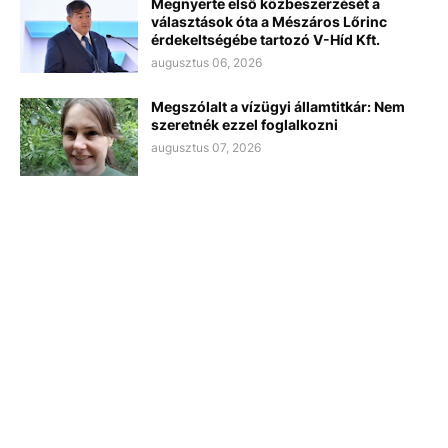
Megnyerte első közbeszerzését a
választások óta a Mészáros Lőrinc
érdekeltségébe tartozó V-Híd Kft.
augusztus 06, 2026
Megszólalt a vízügyi államtitkár: Nem
szeretnék ezzel foglalkozni
augusztus 07, 2026