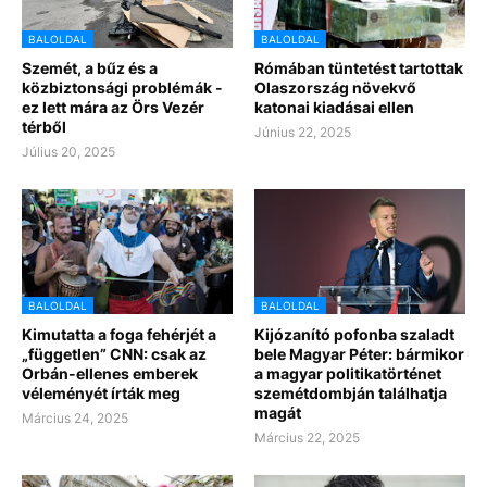
BALOLDAL
BALOLDAL
Szemét, a bűz és a
Rómában tüntetést tartottak
közbiztonsági problémák -
Olaszország növekvő
ez lett mára az Örs Vezér
katonai kiadásai ellen
térből
Június 22, 2025
Július 20, 2025
BALOLDAL
BALOLDAL
Kimutatta a foga fehérjét a
Kijózanító pofonba szaladt
„független” CNN: csak az
bele Magyar Péter: bármikor
Orbán-ellenes emberek
a magyar politikatörténet
véleményét írták meg
szemétdombján találhatja
magát
Március 24, 2025
Március 22, 2025