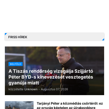
FRISS HÍREK
BELFÖLD
A Tiszás rendőrség vizsgálja Szijjártó
Péter BYD-s kinevezését vesztegetés
gyanúja miatt
közzétette
Unknown
-
Augusztus 07, 2026
Tarjányi Péter a közmédiás csörtéről: ez
az ország képtelen az újrakezdésre