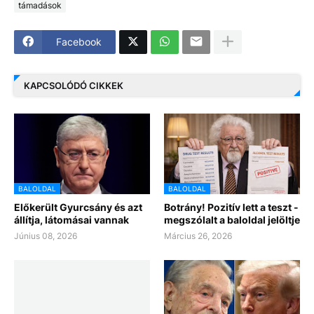
támadások
Facebook
KAPCSOLÓDÓ CIKKEK
BALOLDAL
BALOLDAL
Előkerült Gyurcsány és azt
Botrány! Pozitív lett a teszt -
állítja, látomásai vannak
megszólalt a baloldal jelöltje
Június 08, 2026
Március 26, 2026