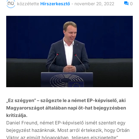
közzétette
Hírszerkesztő
-
november 20, 2022
0
„Ez szégyen” – szögezte le a német EP-képviselő, aki
Magyarországot általában napi öt-hat bejegyzésben
kritizálja.
Daniel Freund, német EP-képviselő ismét szentelt egy
bejegyzést hazánknak. Most arról értekezik, hogy Orbán
Viktor az elmúlt hónapokban „teljesen elszigetelte”