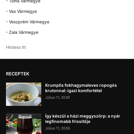
- Tolna Vármegye
- Vas Vármegye
- Veszprém Vármegye
- Zala Vármegye
Hirdess itt
RECEPTEK
Krumplis fokhagymaleves ropogós
krutonnal: igazi komfortétel
Július 11, 2026
Így készül a házi meggyszörp: a nyár
legfinomabb frissítője
Július 11, 2026