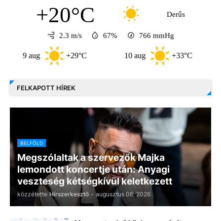
+20°C
Derűs
2.3 m/s
67%
766
mmHg
9 aug
+29°C
10 aug
+33°C
11 a
FELKAPOTT HÍREK
BELFÖLD
Megszólaltak a szervezők Majka
lemondott koncertje után: Anyagi
veszteség kétségkívül keletkezett
közzétette
Hírszerkesztő
-
augusztus 06, 2026