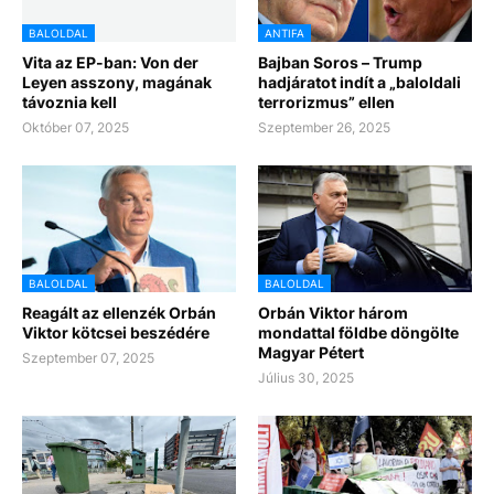
BALOLDAL
ANTIFA
Vita az EP-ban: Von der
Bajban Soros – Trump
Leyen asszony, magának
hadjáratot indít a „baloldali
távoznia kell
terrorizmus” ellen
Október 07, 2025
Szeptember 26, 2025
BALOLDAL
BALOLDAL
Reagált az ellenzék Orbán
Orbán Viktor három
Viktor kötcsei beszédére
mondattal földbe döngölte
Magyar Pétert
Szeptember 07, 2025
Július 30, 2025