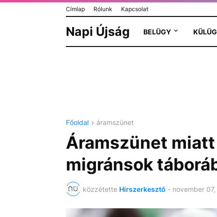
Címlap
Rólunk
Kapcsolat
Napi Újság
BELÜGY
KÜLÜG
Főoldal
áramszünet
Áramszünet miatt t
migránsok táborá
közzétette
Hírszerkesztő
-
november 07,