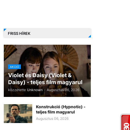
FRISS HÍREK
AKCIÓ
Violet és Daisy (Violet &
Daisy) - teljes film magyarul
közzétette
Unknown
-
Augusztus 06, 2026
Konstrukció (Hypnotic) -
teljes film magyarul
Augusztus 06, 2026