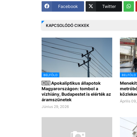
Facebook
Twitter
KAPCSOLÓDÓ CIKKEK
BELFÖLD
BELFÖLD
🇭🇺 Apokaliptikus állapotok
Menekíti
Magyarországon: tombol a
metróbó
vízhiány, Budapestet is elérték az
közleke
áramszünetek
Április 09
Június 29, 2026