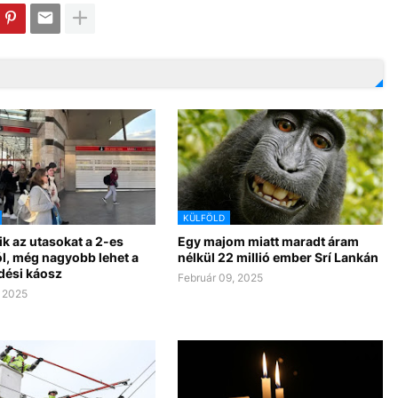
KÜLFÖLD
k az utasokat a 2-es
Egy majom miatt maradt áram
l, még nagyobb lehet a
nélkül 22 millió ember Srí Lankán
dési káosz
Február 09, 2025
, 2025