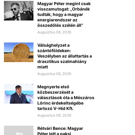
Magyar Péter megint csak
visszamutogat: „Orbánék
tudták, hogy a magyar
energiarendszer az
összedőlés szélén áll”
Augusztus 06, 2026
Válsághelyzet a
szántóföldeken:
Veszélyben az állattartás a
drasztikus szalmahiány
miatt
Augusztus 06, 2026
Megnyerte első
közbeszerzését a
választások óta a Mészáros
Lőrinc érdekeltségébe
tartozó V-Híd Kft.
Augusztus 06, 2026
Rétvári Bence: Magyar
Péter lett a paksi