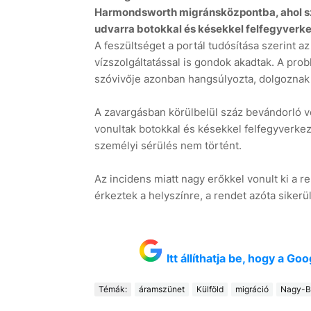
Harmondsworth migránsközpontba, ahol sz
udvarra botokkal és késekkel felfegyverke
A feszültséget a portál tudósítása szerint a
vízszolgáltatással is gondok akadtak. A pro
szóvivője azonban hangsúlyozta, dolgoznak
A zavargásban körülbelül száz bevándorló ve
vonultak botokkal és késekkel felfegyverke
személyi sérülés nem történt.
Az incidens miatt nagy erőkkel vonult ki a r
érkeztek a helyszínre, a rendet azóta sikerült
Itt állíthatja be, hogy a G
Témák:
áramszünet
Külföld
migráció
Nagy-Br