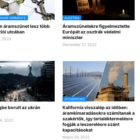
BIHAR VÁRMEGYE
AUSZTRIA
n áramszünet lesz több
Áramszünetekre figyelmeztette
lói utcában
Európát az osztrák védelmi
miniszter
, 2023
December 27, 2022
ATOMERŐMŰ
gbe borult az ukrán
Kalifornia visszalép az időben:
áramkimaradásokra számítanak a
szakértők, így tartaléktermelésre
4, 2022
fogják a leszerelésre szánt
kapacitásokat
Május 29, 2022