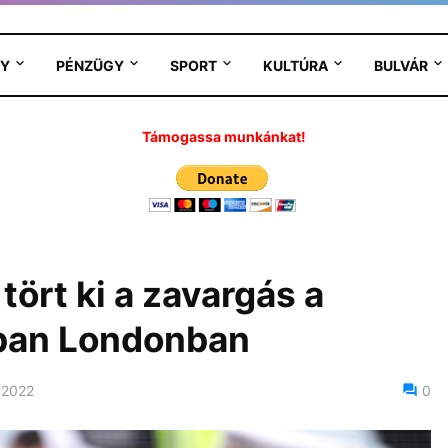
Y
PÉNZÜGY
SPORT
KULTÚRA
BULVÁR
Támogassa munkánkat!
ört ki a zavargás a
ban Londonban
 2022
0