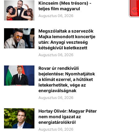
Kincseim (Mes trésors) -
teljes film magyarul
Augusztus 06, 2026
Megszólaltak a szervezők
Majka lemondott koncertje
után: Anyagi veszteség
kétségkívül keletkezett
Augusztus 06, 2026
Rovar úr rendkívüli
bejelentése: Nyomhatjátok
a klímát ezerrel, a hűtőket
letekerhetitek, vége az
energiaválságnak
Augusztus 06, 2026
Hortay Olivér: Magyar Péter
nem mond igazat az
energiatárolókról
Augusztus 06, 2026