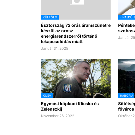
KÜLFÖLD
- HAJDÚ-
Észtország 72 órás áramszünetre
Pénteke
készül az orosz
szobosz
energiarendszerről történő
Január 25
lekapcsolódás miatt
Január 31, 2025
KIJEV
HÁBORÚ
Egymást köpködi Klicsko és
Sötétsé
Zelenszkij
főváros
November 26, 2022
Október 2