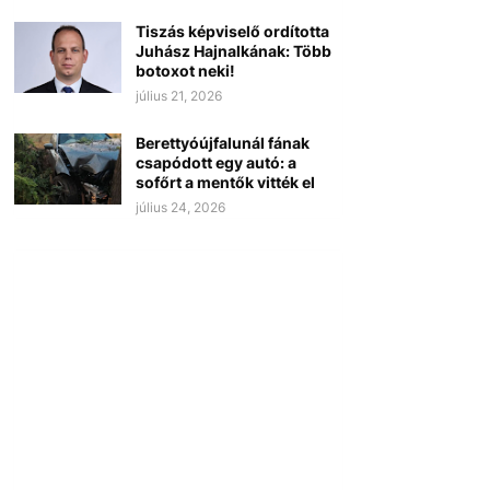
Tiszás képviselő ordította
Juhász Hajnalkának: Több
botoxot neki!
július 21, 2026
Berettyóújfalunál fának
csapódott egy autó: a
sofőrt a mentők vitték el
július 24, 2026