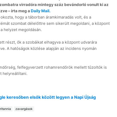
ombatra virradóra mintegy száz bevándorló vonult ki az
zve – írta meg a
Daily Mail.
z okozta, hogy a táborban áramkimaradás volt, és a
blémát szombat délelőttre sem sikerült megoldani, a központ
 a helyzet megoldásán.
tt részt, ők a szobáikat elhagyva a központ udvarára
zve. A hatóságok közlése alapján az incidens nyomán
endőrség, felfegyverzett rohamrendőrök mellett tűzoltók is
 helyreállítani.
oogle keresőben elsők között legyen a Napi Újság
itannia
zavargások