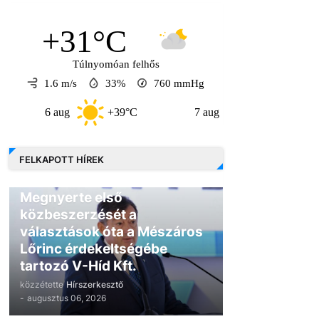
+31°C
Túlnyomóan felhős
1.6 m/s
33%
760
mmHg
6 aug
+39°C
7 aug
+33°C
8 au
FELKAPOTT HÍREK
GAZDASÁG
Megnyerte első
közbeszerzését a
választások óta a Mészáros
Lőrinc érdekeltségébe
tartozó V-Híd Kft.
közzétette
Hírszerkesztő
-
augusztus 06, 2026