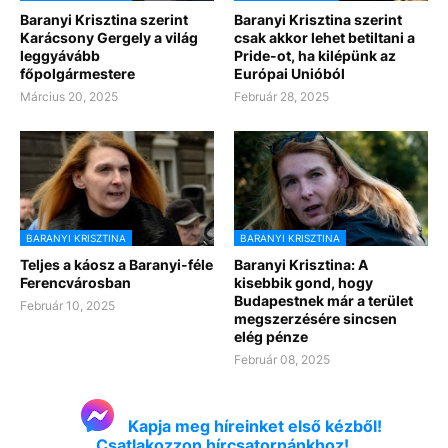
Baranyi Krisztina szerint
Baranyi Krisztina szerint
Karácsony Gergely a világ
csak akkor lehet betiltani a
leggyávább
Pride-ot, ha kilépünk az
főpolgármestere
Európai Unióból
Március 20, 2025
Február 28, 2025
BARANYI KRISZTINA
BARANYI KRISZTINA
Teljes a káosz a Baranyi-féle
Baranyi Krisztina: A
Ferencvárosban
kisebbik gond, hogy
Budapestnek már a terület
Február 10, 2025
megszerzésére sincsen
elég pénze
Február 08, 2025
Kapja meg híreinket első kézből!
Csatlakozzon hírcsatornánkhoz!