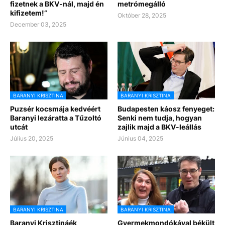
fizetnek a BKV-nál, majd én
metrómegálló
kifizetem!”
Október 28, 2025
December 03, 2025
BARANYI KRISZTINA
BARANYI KRISZTINA
Puzsér kocsmája kedvéért
Budapesten káosz fenyeget:
Baranyi lezáratta a Tűzoltó
Senki nem tudja, hogyan
utcát
zajlik majd a BKV-leállás
Július 20, 2025
Június 04, 2025
BARANYI KRISZTINA
BARANYI KRISZTINA
Baranyi Krisztináék
Gyermekmondókával békült