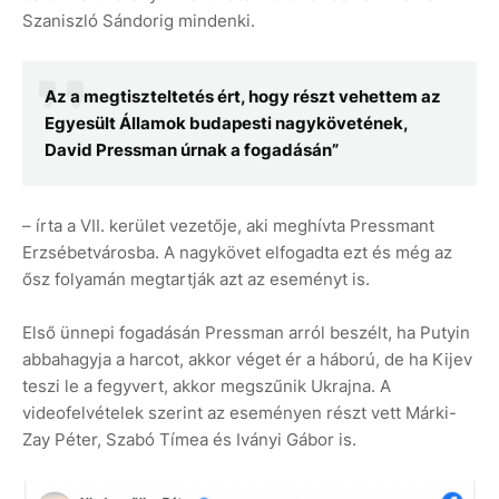
Szaniszló Sándorig mindenki.
Az a megtiszteltetés ért, hogy részt vehettem az
Egyesült Államok budapesti nagykövetének,
David Pressman úrnak a fogadásán”
– írta a VII. kerület vezetője, aki meghívta Pressmant
Erzsébetvárosba. A nagykövet elfogadta ezt és még az
ősz folyamán megtartják azt az eseményt is.
Első ünnepi fogadásán Pressman arról beszélt, ha Putyin
abbahagyja a harcot, akkor véget ér a háború, de ha Kijev
teszi le a fegyvert, akkor megszűnik Ukrajna. A
videofelvételek szerint az eseményen részt vett Márki-
Zay Péter, Szabó Tímea és Iványi Gábor is.