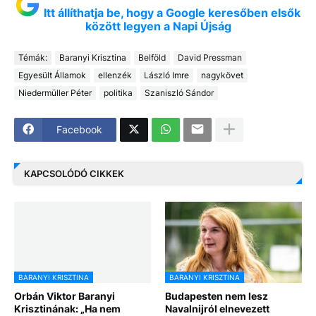
Itt állíthatja be, hogy a Google keresőben elsők
között legyen a Napi Újság
Témák:
Baranyi Krisztina
Belföld
David Pressman
Egyesült Államok
ellenzék
László Imre
nagykövet
Niedermüller Péter
politika
Szaniszló Sándor
Facebook
KAPCSOLÓDÓ CIKKEK
BARANYI KRISZTINA
BARANYI KRISZTINA
Orbán Viktor Baranyi
Budapesten nem lesz
Krisztinának: „Ha nem
Navalnijról elnevezett