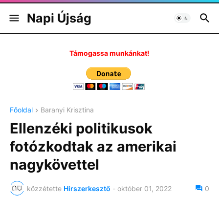
Napi Újság
Támogassa munkánkat!
Főoldal
Baranyi Krisztina
Ellenzéki politikusok
fotózkodtak az amerikai
nagykövettel
közzétette
Hírszerkesztő
-
október 01, 2022
0