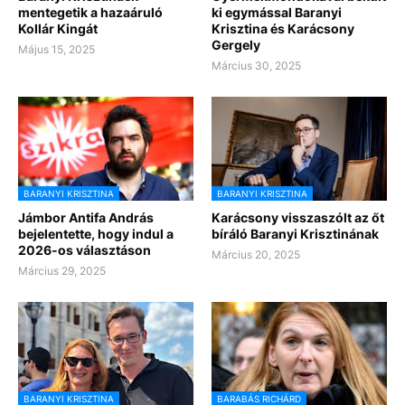
mentegetik a hazaáruló
ki egymással Baranyi
Kollár Kingát
Krisztina és Karácsony
Gergely
Május 15, 2025
Március 30, 2025
BARANYI KRISZTINA
BARANYI KRISZTINA
Jámbor Antifa András
Karácsony visszaszólt az őt
bejelentette, hogy indul a
bíráló Baranyi Krisztinának
2026-os választáson
Március 20, 2025
Március 29, 2025
BARANYI KRISZTINA
BARABÁS RICHÁRD