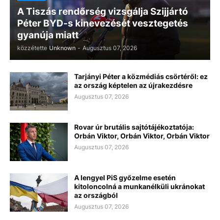
A Tiszás rendőrség vizsgálja Szijjártó
Péter BYD-s kinevezését vesztegetés
gyanúja miatt
közzétette
Unknown
-
Augusztus 07, 2026
Tarjányi Péter a közmédiás csörtéről: ez
az ország képtelen az újrakezdésre
Augusztus 07, 2026
Rovar úr brutális sajtótájékoztatója:
Orbán Viktor, Orbán Viktor, Orbán Viktor
Augusztus 07, 2026
A lengyel PiS győzelme esetén
kitoloncolná a munkanélküli ukránokat
az országból
Augusztus 07, 2026