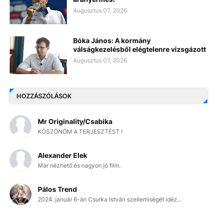
Augusztus 07, 2026
Bóka János: A kormány
válságkezelésből elégtelenre vizsgázott
Augusztus 07, 2026
HOZZÁSZÓLÁSOK
Mr Originality/Csabika
KÖSZÖNÖM A TERJESZTÉST !
Alexander Elek
Már nézhető és nagyon jó film.
Pálos Trend
2024. január 6-án Csurka István szellemiségét idéz...