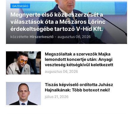
GAZDASÁG
Megnyerte első közbeszerzését a
választások óta a Mészáros Lőrinc
érdekeltségébe tartozó V-Híd Kft.
közzétette
Hírszerkesztő
-
augusztus 06, 2026
Megszólaltak a szervezők Majka
lemondott koncertje után: Anyagi
veszteség kétségkívül keletkezett
augusztus 06, 2026
Tiszás képviselő ordította Juhász
Hajnalkának: Több botoxot neki!
július 21, 2026