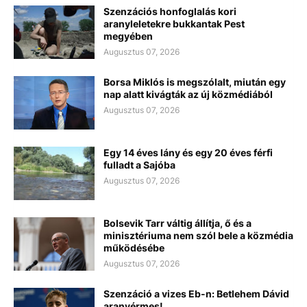
Szenzációs honfoglalás kori
aranyleletekre bukkantak Pest
megyében
Augusztus 07, 2026
Borsa Miklós is megszólalt, miután egy
nap alatt kivágták az új közmédiából
Augusztus 07, 2026
Egy 14 éves lány és egy 20 éves férfi
fulladt a Sajóba
Augusztus 07, 2026
Bolsevik Tarr váltig állítja, ő és a
minisztériuma nem szól bele a közmédia
működésébe
Augusztus 07, 2026
Szenzáció a vizes Eb-n: Betlehem Dávid
aranyérmes!