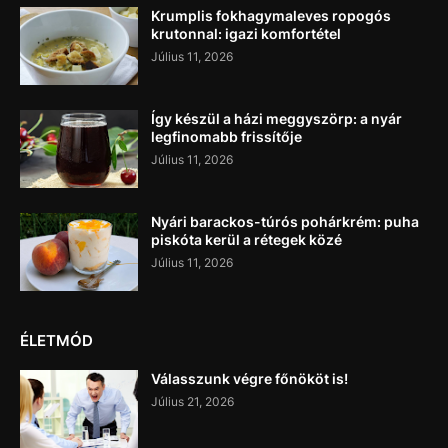
Krumplis fokhagymaleves ropogós
krutonnal: igazi komfortétel
Július 11, 2026
Így készül a házi meggyszörp: a nyár
legfinomabb frissítője
Július 11, 2026
Nyári barackos-túrós pohárkrém: puha
piskóta kerül a rétegek közé
Július 11, 2026
ÉLETMÓD
Válasszunk végre főnököt is!
Július 21, 2026