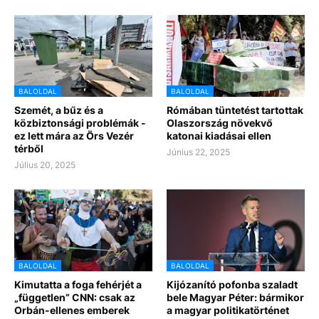
BALOLDAL
BALOLDAL
Szemét, a bűz és a
Rómában tüntetést tartottak
közbiztonsági problémák -
Olaszország növekvő
ez lett mára az Örs Vezér
katonai kiadásai ellen
térből
Június 22, 2025
Július 20, 2025
BALOLDAL
BALOLDAL
Kimutatta a foga fehérjét a
Kijózanító pofonba szaladt
„független” CNN: csak az
bele Magyar Péter: bármikor
Orbán-ellenes emberek
a magyar politikatörténet