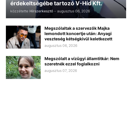
érdekeltségébe tartozó V-Híd Kft.
közzétette
Hírszerkesztő
-
augusztus 06, 2026
Megszólaltak a szervezők Majka
lemondott koncertje után: Anyagi
veszteség kétségkívül keletkezett
augusztus 06, 2026
Megszólalt a vízügyi államtitkár: Nem
szeretnék ezzel foglalkozni
augusztus 07, 2026