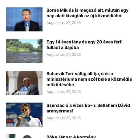
Borsa Miklós is megszólalt, miután egy
nap alatt kivágták az új közmédiából
Augusztus 07, 2026
Egy 14 éves lány és egy 20 éves férfi
fulladt a Sajóba
Augusztus 07, 2026
Bolsevik Tarr váltig állítja, ő és a
minisztériuma nem szól bele a közmédia
működésébe
Augusztus 07, 2026
Szenzáció a vizes Eb-n: Betlehem Dávid
aranyérmes!
Augusztus 07, 2026
Bóka János: A kormány