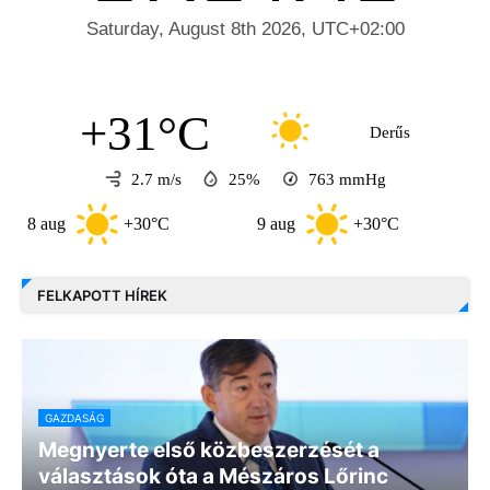
+31°C
Derűs
2.7 m/s
25%
763
mmHg
aug
+30°C
9 aug
+30°C
10 aug
FELKAPOTT HÍREK
GAZDASÁG
Megnyerte első közbeszerzését a
választások óta a Mészáros Lőrinc