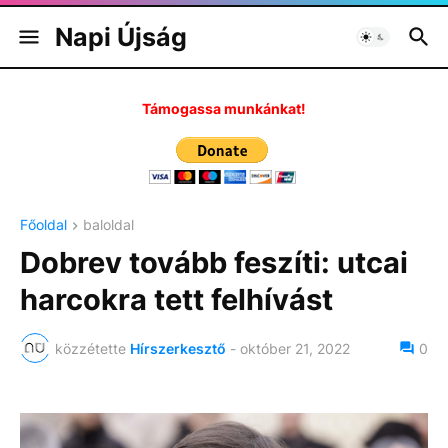
Napi Újság
Támogassa munkánkat!
Főoldal
baloldal
Dobrev tovább feszíti: utcai
harcokra tett felhívást
közzétette
Hírszerkesztő
-
október 21, 2022
0