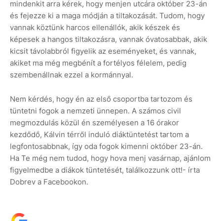
mindenkit arra kérek, hogy menjen utcára október 23-án
és fejezze ki a maga módján a tiltakozását. Tudom, hogy
vannak köztünk harcos ellenállók, akik készek és
képesek a hangos tiltakozásra, vannak óvatosabbak, akik
kicsit távolabbról figyelik az eseményeket, és vannak,
akiket ma még megbénít a fortélyos félelem, pedig
szembenállnak ezzel a kormánnyal.
Nem kérdés, hogy én az első csoportba tartozom és
tüntetni fogok a nemzeti ünnepen. A számos civil
megmozdulás közül én személyesen a 16 órakor
kezdődő, Kálvin térről induló diáktüntetést tartom a
legfontosabbnak, így oda fogok kimenni október 23-án.
Ha Te még nem tudod, hogy hova menj vasárnap, ajánlom
figyelmedbe a diákok tüntetését, találkozzunk ott!- írta
Dobrev a Facebookon.