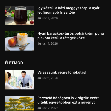
Így készül a házi meggyszörp: a nyár
legfinomabb frissítője
Július 11, 2026
Nyári barackos-túrós pohárkrém: puha
piskóta kerül a rétegek közé
Július 11, 2026
ÉLETMÓD
Válasszunk végre főnököt is!
Július 21, 2026
Perzselő hőségben is virágzik: ezért
ültetik egyre többen ezt a növényt
Július 12, 2026