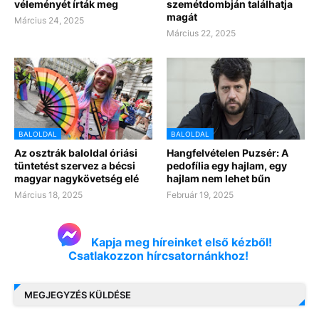
véleményét írták meg
szemétdombján találhatja
magát
Március 24, 2025
Március 22, 2025
BALOLDAL
BALOLDAL
Az osztrák baloldal óriási
Hangfelvételen Puzsér: A
tüntetést szervez a bécsi
pedofília egy hajlam, egy
magyar nagykövetség elé
hajlam nem lehet bűn
Március 18, 2025
Február 19, 2025
Kapja meg híreinket első kézből!
Csatlakozzon hírcsatornánkhoz!
MEGJEGYZÉS KÜLDÉSE