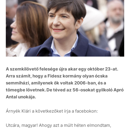
A szemkilövető felesége újra akar egy október 23-at.
Arra számít, hogy a Fidesz kormány olyan ócska
semmiházi, amilyenek ők voltak 2006-ban, és a
tömegbe lövetnek. De téved az 56-osokat gyilkoló Apró
Antal unokája.
Árnyék Klári a következőket írja a facebokon:
Utcára, magyar! Ahogy azt a múlt héten elmondtam,