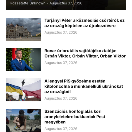
közzétette
Unknown
-
Augusztus 07, 2026
Tarjányi Péter a közmédiás csörtéről: ez
az ország képtelen az újrakezdésre
Augusztus 07, 2026
Rovar úr brutális sajtótájékoztatója:
Orbán Viktor, Orbán Viktor, Orbán Viktor
Augusztus 07, 2026
A lengyel PiS győzelme esetén
kitoloncolná a munkanélküli ukránokat
az országból
Augusztus 07, 2026
Szenzációs honfoglalás kori
aranyleletekre bukkantak Pest
megyében
Augusztus 07, 2026