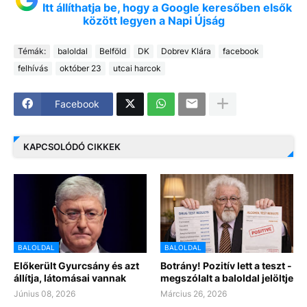
Itt állíthatja be, hogy a Google keresőben elsők
között legyen a Napi Újság
Témák:
baloldal
Belföld
DK
Dobrev Klára
facebook
felhívás
október 23
utcai harcok
Facebook
KAPCSOLÓDÓ CIKKEK
BALOLDAL
BALOLDAL
Előkerült Gyurcsány és azt
Botrány! Pozitív lett a teszt -
állítja, látomásai vannak
megszólalt a baloldal jelöltje
Június 08, 2026
Március 26, 2026