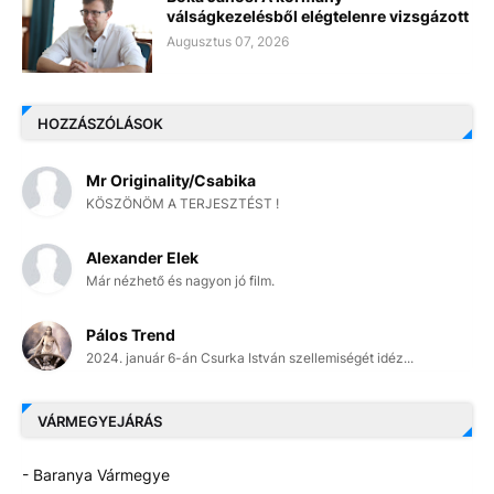
válságkezelésből elégtelenre vizsgázott
Augusztus 07, 2026
HOZZÁSZÓLÁSOK
Mr Originality/Csabika
KÖSZÖNÖM A TERJESZTÉST !
Alexander Elek
Már nézhető és nagyon jó film.
Pálos Trend
2024. január 6-án Csurka István szellemiségét idéz...
VÁRMEGYEJÁRÁS
- Baranya Vármegye