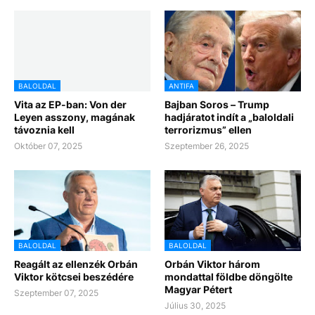
BALOLDAL
ANTIFA
Vita az EP-ban: Von der
Bajban Soros – Trump
Leyen asszony, magának
hadjáratot indít a „baloldali
távoznia kell
terrorizmus” ellen
Október 07, 2025
Szeptember 26, 2025
BALOLDAL
BALOLDAL
Reagált az ellenzék Orbán
Orbán Viktor három
Viktor kötcsei beszédére
mondattal földbe döngölte
Magyar Pétert
Szeptember 07, 2025
Július 30, 2025