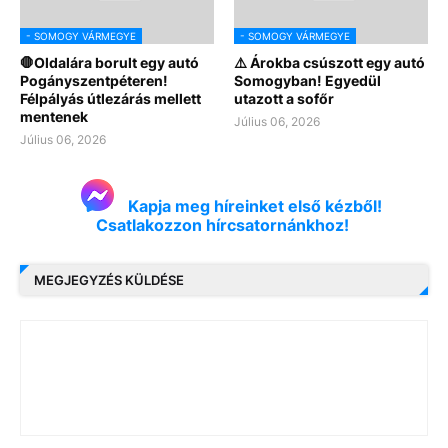
- SOMOGY VÁRMEGYE
- SOMOGY VÁRMEGYE
🛑Oldalára borult egy autó
⚠️ Árokba csúszott egy autó
Pogányszentpéteren!
Somogyban! Egyedül
Félpályás útlezárás mellett
utazott a sofőr
mentenek
Július 06, 2026
Július 06, 2026
Kapja meg híreinket első kézből!
Csatlakozzon hírcsatornánkhoz!
MEGJEGYZÉS KÜLDÉSE