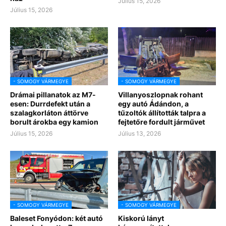
Július 15, 2026
Július 15, 2026
- SOMOGY VÁRMEGYE
- SOMOGY VÁRMEGYE
Drámai pillanatok az M7-
Villanyoszlopnak rohant
esen: Durrdefekt után a
egy autó Ádándon, a
szalagkorláton áttörve
tűzoltók állították talpra a
borult árokba egy kamion
fejtetőre fordult járművet
Július 15, 2026
Július 13, 2026
- SOMOGY VÁRMEGYE
- SOMOGY VÁRMEGYE
Baleset Fonyódon: két autó
Kiskorú lányt