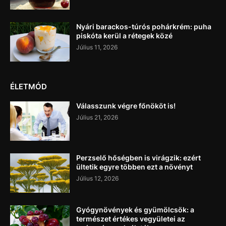
Nyári barackos-túrós pohárkrém: puha
piskóta kerül a rétegek közé
Július 11, 2026
ÉLETMÓD
Válasszunk végre főnököt is!
Július 21, 2026
Perzselő hőségben is virágzik: ezért
ültetik egyre többen ezt a növényt
Július 12, 2026
Gyógynövények és gyümölcsök: a
természet értékes vegyületei az