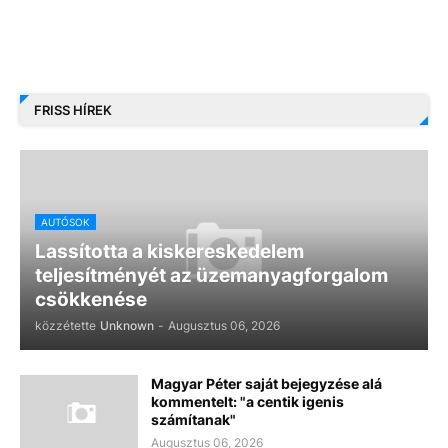
FRISS HÍREK
AUTÓSOK
Lassította a kiskereskedelem
teljesítményét az üzemanyagforgalom
csökkenése
közzétette
Unknown
-
Augusztus 06, 2026
Magyar Péter saját bejegyzése alá
kommentelt: "a centik igenis
számítanak"
Augusztus 06, 2026