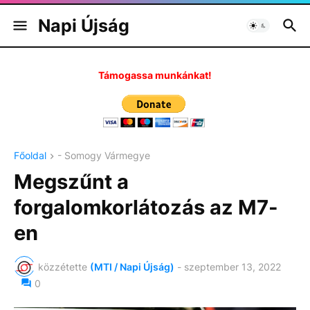
Napi Újság
Támogassa munkánkat!
Főoldal
- Somogy Vármegye
Megszűnt a
forgalomkorlátozás az M7-
en
közzétette
(MTI / Napi Újság)
-
szeptember 13, 2022
0