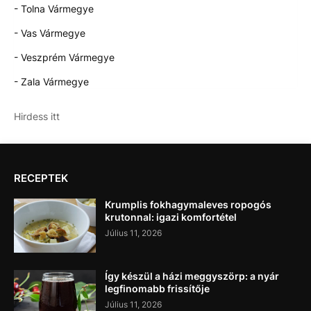
- Tolna Vármegye
- Vas Vármegye
- Veszprém Vármegye
- Zala Vármegye
Hirdess itt
RECEPTEK
Krumplis fokhagymaleves ropogós
krutonnal: igazi komfortétel
Július 11, 2026
Így készül a házi meggyszörp: a nyár
legfinomabb frissítője
Július 11, 2026