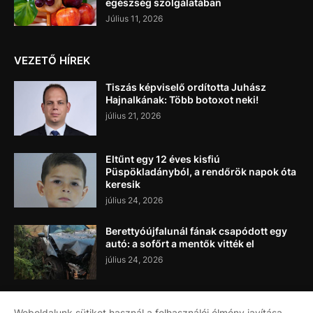
egészség szolgálatában
Július 11, 2026
VEZETŐ HÍREK
Tiszás képviselő ordította Juhász
Hajnalkának: Több botoxot neki!
július 21, 2026
Eltűnt egy 12 éves kisfiú
Püspökladányból, a rendőrök napok óta
keresik
július 24, 2026
Berettyóújfalunál fának csapódott egy
autó: a sofőrt a mentők vitték el
július 24, 2026
Weboldalunk sütiket használ a felhasználói élmény javítása