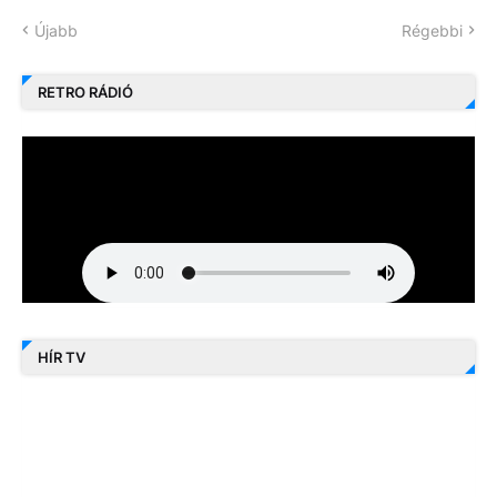
Újabb
Régebbi
RETRO RÁDIÓ
HÍR TV