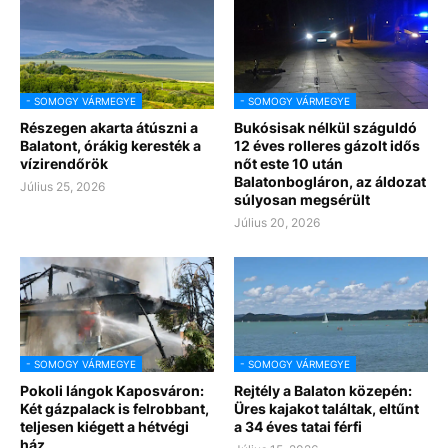
- SOMOGY VÁRMEGYE
- SOMOGY VÁRMEGYE
Részegen akarta átúszni a
Bukósisak nélkül száguldó
Balatont, órákig keresték a
12 éves rolleres gázolt idős
vízirendőrök
nőt este 10 után
Balatonbogláron, az áldozat
Július 25, 2026
súlyosan megsérült
Július 20, 2026
- SOMOGY VÁRMEGYE
- SOMOGY VÁRMEGYE
Pokoli lángok Kaposváron:
Rejtély a Balaton közepén:
Két gázpalack is felrobbant,
Üres kajakot találtak, eltűnt
teljesen kiégett a hétvégi
a 34 éves tatai férfi
ház