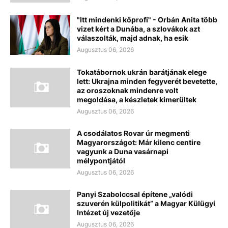
"Itt mindenki kőprofi" - Orbán Anita több
vizet kért a Dunába, a szlovákok azt
válaszolták, majd adnak, ha esik
Augusztus 06, 2026
Tokatábornok ukrán barátjának elege
lett: Ukrajna minden fegyverét bevetette,
az oroszoknak mindenre volt
megoldása, a készletek kimerültek
Augusztus 06, 2026
A csodálatos Rovar úr megmenti
Magyarországot: Már kilenc centire
vagyunk a Duna vasárnapi
mélypontjától
Augusztus 06, 2026
Panyi Szabolccsal építene „valódi
szuverén külpolitikát” a Magyar Külügyi
Intézet új vezetője
Augusztus 06, 2026