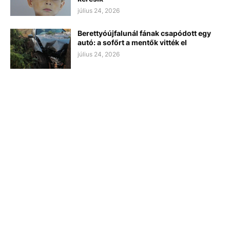
július 24, 2026
Berettyóújfalunál fának csapódott egy
autó: a sofőrt a mentők vitték el
július 24, 2026