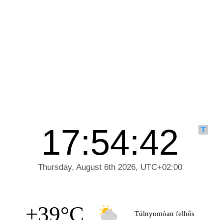
+39°C
Túlnyomóan felhős