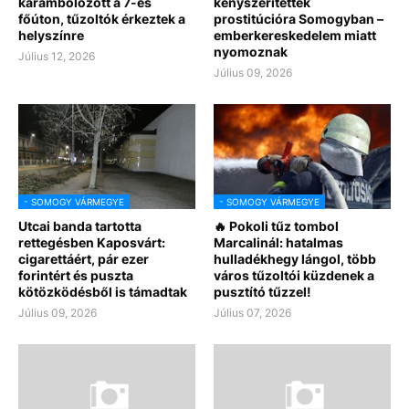
karambolozott a 7-es
kényszerítettek
főúton, tűzoltók érkeztek a
prostitúcióra Somogyban –
helyszínre
emberkereskedelem miatt
nyomoznak
Július 12, 2026
Július 09, 2026
- SOMOGY VÁRMEGYE
- SOMOGY VÁRMEGYE
Utcai banda tartotta
🔥 Pokoli tűz tombol
rettegésben Kaposvárt:
Marcalinál: hatalmas
cigarettáért, pár ezer
hulladékhegy lángol, több
forintért és puszta
város tűzoltói küzdenek a
kötözködésből is támadtak
pusztító tűzzel!
Július 09, 2026
Július 07, 2026