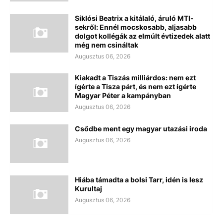
Siklósi Beatrix a kitálaló, áruló MTI-
sekről: Ennél mocskosabb, aljasabb
dolgot kollégák az elmúlt évtizedek alatt
még nem csináltak
Augusztus 06, 2026
Kiakadt a Tiszás milliárdos: nem ezt
ígérte a Tisza párt, és nem ezt ígérte
Magyar Péter a kampányban
Augusztus 06, 2026
Csődbe ment egy magyar utazási iroda
Augusztus 06, 2026
Hiába támadta a bolsi Tarr, idén is lesz
Kurultaj
Augusztus 06, 2026