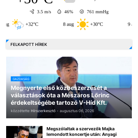
3.5 m/s
46%
761
mmHg
+32°C
8 aug
+30°C
9 aug
FELKAPOTT HÍREK
GAZDASÁG
Megnyerte első közbeszerzését a
választások óta a Mészáros Lőrinc
érdekeltségébe tartozó V-Híd Kft.
közzétette
Hírszerkesztő
-
augusztus 06, 2026
Megszólaltak a szervezők Majka
lemondott koncertje után: Anyagi