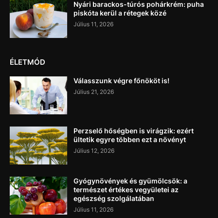
Nyári barackos-túrós pohárkrém: puha
piskóta kerül a rétegek közé
Július 11, 2026
ÉLETMÓD
Válasszunk végre főnököt is!
Július 21, 2026
Perzselő hőségben is virágzik: ezért
ültetik egyre többen ezt a növényt
Július 12, 2026
Gyógynövények és gyümölcsök: a
természet értékes vegyületei az
egészség szolgálatában
Július 11, 2026