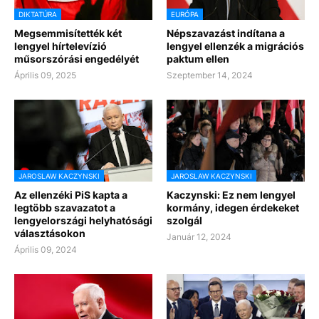
DIKTATÚRA
EURÓPA
Megsemmisítették két
Népszavazást indítana a
lengyel hírtelevízió
lengyel ellenzék a migrációs
műsorszórási engedélyét
paktum ellen
Április 09, 2025
Szeptember 14, 2024
JAROSLAW KACZYNSKI
JAROSLAW KACZYNSKI
Az ellenzéki PiS kapta a
Kaczynski: Ez nem lengyel
legtöbb szavazatot a
kormány, idegen érdekeket
lengyelországi helyhatósági
szolgál
választásokon
Január 12, 2024
Április 09, 2024