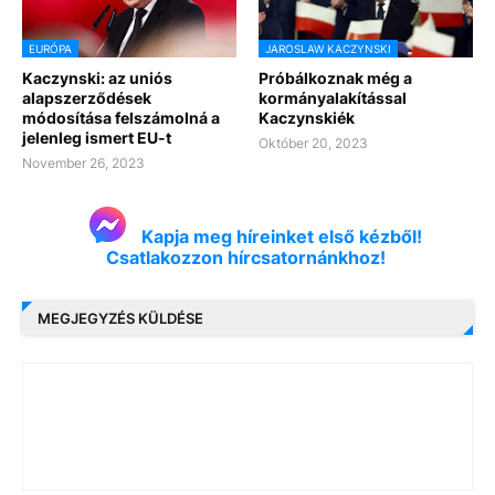
EURÓPA
JAROSLAW KACZYNSKI
Kaczynski: az uniós
Próbálkoznak még a
alapszerződések
kormányalakítással
módosítása felszámolná a
Kaczynskiék
jelenleg ismert EU-t
Október 20, 2023
November 26, 2023
Kapja meg híreinket első kézből!
Csatlakozzon hírcsatornánkhoz!
MEGJEGYZÉS KÜLDÉSE