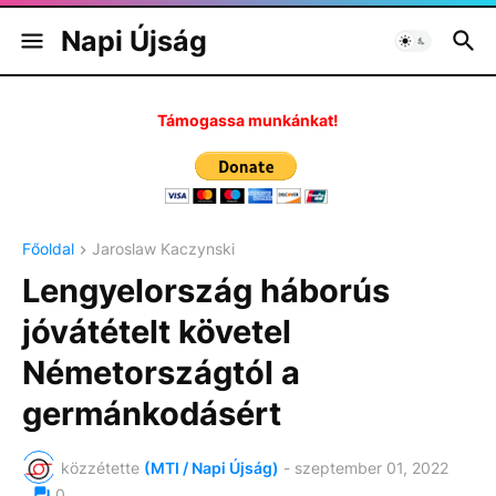
Napi Újság
Támogassa munkánkat!
Főoldal
Jaroslaw Kaczynski
Lengyelország háborús
jóvátételt követel
Németországtól a
germánkodásért
közzétette
(MTI / Napi Újság)
-
szeptember 01, 2022
0