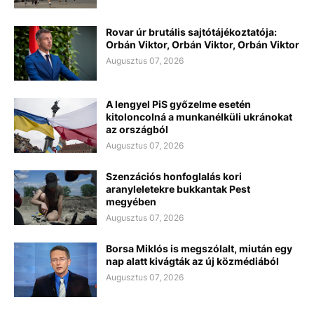
Rovar úr brutális sajtótájékoztatója:
Orbán Viktor, Orbán Viktor, Orbán Viktor
Augusztus 07, 2026
A lengyel PiS győzelme esetén
kitoloncolná a munkanélküli ukránokat
az országból
Augusztus 07, 2026
Szenzációs honfoglalás kori
aranyleletekre bukkantak Pest
megyében
Augusztus 07, 2026
Borsa Miklós is megszólalt, miután egy
nap alatt kivágták az új közmédiából
Augusztus 07, 2026