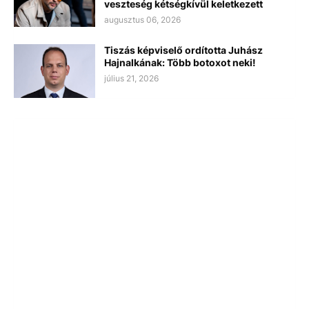
veszteség kétségkívül keletkezett
augusztus 06, 2026
Tiszás képviselő ordította Juhász
Hajnalkának: Több botoxot neki!
július 21, 2026