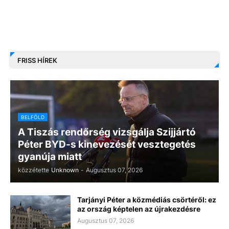
FRISS HÍREK
BELFÖLD
A Tiszás rendőrség vizsgálja Szijjártó
Péter BYD-s kinevezését vesztegetés
gyanúja miatt
közzétette
Unknown
-
Augusztus 07, 2026
Tarjányi Péter a közmédiás csörtéről: ez
az ország képtelen az újrakezdésre
Augusztus 07, 2026