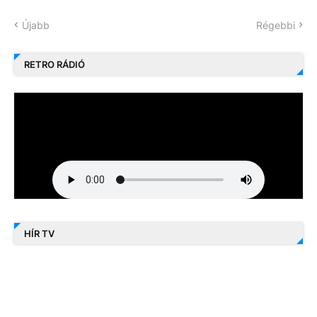
Újabb
Régebbi
RETRO RÁDIÓ
HÍR TV