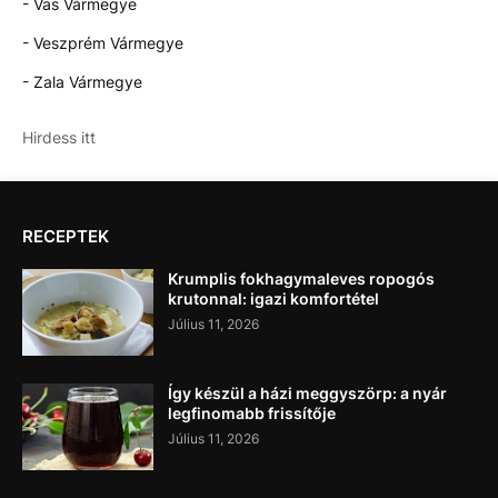
- Vas Vármegye
- Veszprém Vármegye
- Zala Vármegye
Hirdess itt
RECEPTEK
Krumplis fokhagymaleves ropogós
krutonnal: igazi komfortétel
Július 11, 2026
Így készül a házi meggyszörp: a nyár
legfinomabb frissítője
Július 11, 2026