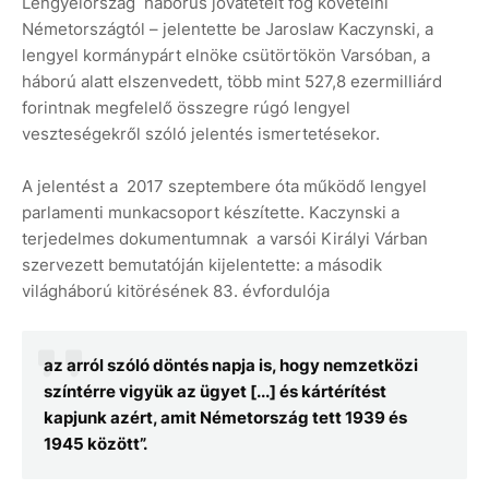
Lengyelország háborús jóvátételt fog követelni
Németországtól – jelentette be Jaroslaw Kaczynski, a
lengyel kormánypárt elnöke csütörtökön Varsóban, a
háború alatt elszenvedett, több mint 527,8 ezermilliárd
forintnak megfelelő összegre rúgó lengyel
veszteségekről szóló jelentés ismertetésekor.
A jelentést a 2017 szeptembere óta működő lengyel
parlamenti munkacsoport készítette. Kaczynski a
terjedelmes dokumentumnak a varsói Királyi Várban
szervezett bemutatóján kijelentette: a második
világháború kitörésének 83. évfordulója
az arról szóló döntés napja is, hogy nemzetközi
színtérre vigyük az ügyet [...] és kártérítést
kapjunk azért, amit Németország tett 1939 és
1945 között”.