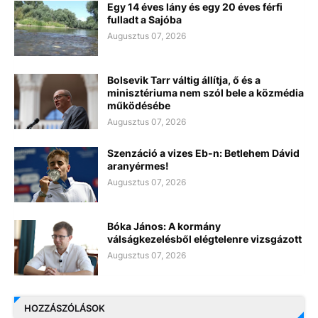
Egy 14 éves lány és egy 20 éves férfi
fulladt a Sajóba
Augusztus 07, 2026
Bolsevik Tarr váltig állítja, ő és a
minisztériuma nem szól bele a közmédia
működésébe
Augusztus 07, 2026
Szenzáció a vizes Eb-n: Betlehem Dávid
aranyérmes!
Augusztus 07, 2026
Bóka János: A kormány
válságkezelésből elégtelenre vizsgázott
Augusztus 07, 2026
HOZZÁSZÓLÁSOK