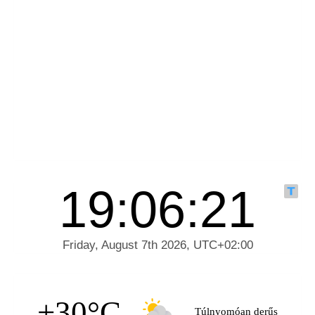
+30°C
Túlnyomóan derűs