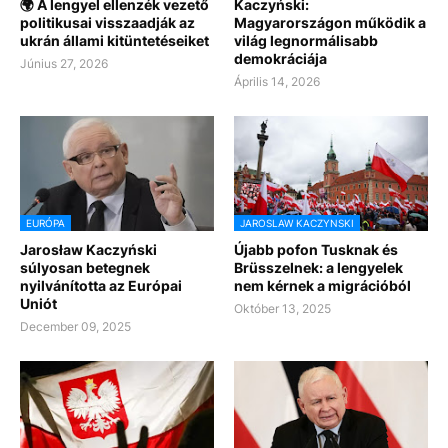
🌍 A lengyel ellenzék vezető
Kaczyński:
politikusai visszaadják az
Magyarországon működik a
ukrán állami kitüntetéseiket
világ legnormálisabb
demokráciája
Június 27, 2026
Április 14, 2026
EURÓPA
JAROSLAW KACZYNSKI
Jarosław Kaczyński
Újabb pofon Tusknak és
súlyosan betegnek
Brüsszelnek: a lengyelek
nyilvánította az Európai
nem kérnek a migrációból
Uniót
Október 13, 2025
December 09, 2025