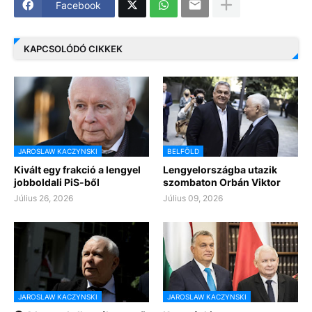
Facebook
KAPCSOLÓDÓ CIKKEK
JAROSLAW KACZYNSKI
BELFÖLD
Kivált egy frakció a lengyel
Lengyelországba utazik
jobboldali PiS-ből
szombaton Orbán Viktor
Július 26, 2026
Július 09, 2026
JAROSLAW KACZYNSKI
JAROSLAW KACZYNSKI