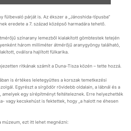
y fülbevaló párját is. Az ékszer a „Jánoshida-típusba”
nek eredete a 7. század középső harmadára tehető.
tmérőjű színarany lemezből kialakított gömbtestek tetején
gyenként három milliméter átmérőjű aranygyöngy található,
tott, oválisra hajlított fülkarika.
ejezetten ritkának számít a Duna-Tisza közén – tette hozzá.
ban is értékes leletegyüttes a korszak temetkezési
zolgál. Egyrészt a sírgödör rövidebb oldalain, a lábnál és a
 amelyek egy sírépítményt feltételeznek. Erre helyezhették
a- vagy kecskehúst is fektettek, hogy „a halott ne éhesen
a múzeum, ezt itt lehet megnézni: