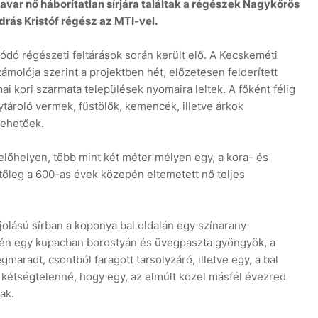
avar nő háborítatlan sírjára találtak a régészek Nagykőrös
rás Kristóf régész az MTI-vel.
lódó régészeti feltárások során került elő. A Kecskeméti
lója szerint a projektben hét, előzetesen felderített
ai kori szarmata települések nyomaira leltek. A főként félig
tároló vermek, füstölők, kemencék, illetve árkok
7 
tehetőek.
lelőhelyen, több mint két méter mélyen egy, a kora- és
tőleg a 600-as évek közepén eltemetett nő teljes
jolású sírban a koponya bal oldalán egy színarany
én egy kupacban borostyán és üvegpaszta gyöngyök, a
aradt, csontból faragott tarsolyzáró, illetve egy, a bal
e kétségtelenné, hogy egy, az elmúlt közel másfél évezred
ak.