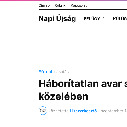
Címlap
Rólunk
Kapcsolat
Napi Újság
BELÜGY
KÜLÜG
Főoldal
ásatás
Háborítatlan avar 
közelében
közzétette
Hírszerkesztő
-
szeptember 1