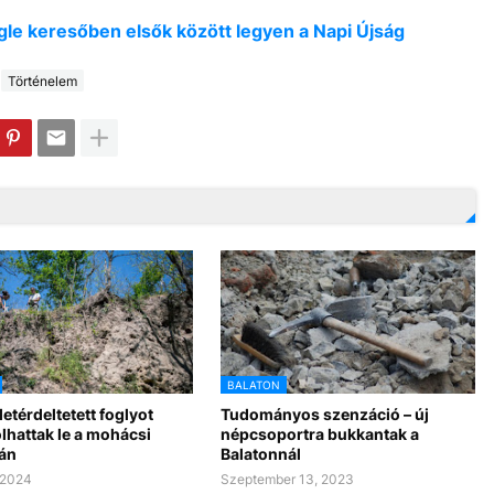
oogle keresőben elsők között legyen a Napi Újság
Történelem
BALATON
letérdeltetett foglyot
Tudományos szenzáció – új
lhattak le a mohácsi
népcsoportra bukkantak a
tán
Balatonnál
, 2024
Szeptember 13, 2023