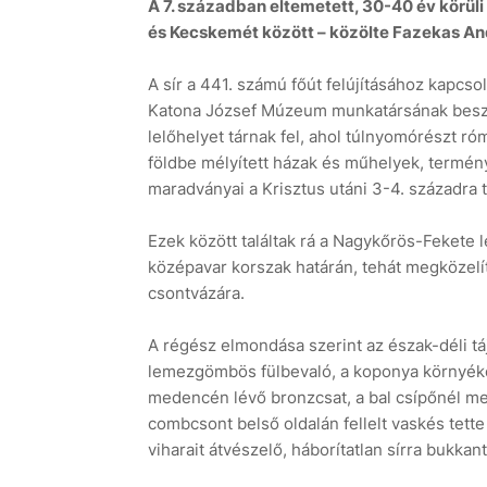
A 7. században eltemetett, 30-40 év körüli 
és Kecskemét között – közölte Fazekas And
A sír a 441. számú főút felújításához kapcso
Katona József Múzeum munkatársának beszámo
lelőhelyet tárnak fel, ahol túlnyomórészt róm
földbe mélyített házak és műhelyek, termény
maradványai a Krisztus utáni 3-4. századra 
Ezek között találtak rá a Nagykőrös-Fekete 
középavar korszak határán, tehát megközelí
csontvázára.
A régész elmondása szerint az észak-déli tá
lemezgömbös fülbevaló, a koponya környék
medencén lévő bronzcsat, a bal csípőnél megm
combcsont belső oldalán fellelt vaskés tett
viharait átvészelő, háborítatlan sírra bukkant