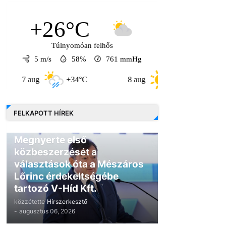
+26°C
Túlnyomóan felhős
5 m/s
58%
761
mmHg
aug
+34°C
8 aug
+31°C
9 aug
FELKAPOTT HÍREK
GAZDASÁG
Megnyerte első
közbeszerzését a
választások óta a Mészáros
Lőrinc érdekeltségébe
tartozó V-Híd Kft.
közzétette
Hírszerkesztő
-
augusztus 06, 2026