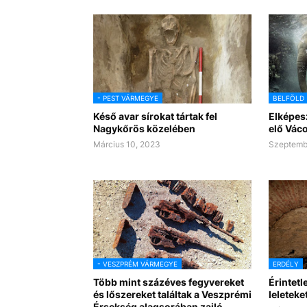
- PEST VÁRMEGYE
BELFÖLD
Késő avar sírokat tártak fel
Elképes
Nagykőrös közelében
elő Vác
Március 10, 2023
Szeptembe
- VESZPRÉM VÁRMEGYE
ERDÉLY
Több mint százéves fegyvereket
Érintetl
és lőszereket találtak a Veszprémi
leleteke
Érsekség alagsorában zajló