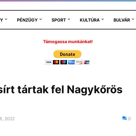
Y
PÉNZÜGY
SPORT
KULTÚRA
BULVÁR
Támogassa munkánkat!
sírt tártak fel Nagykőrös
8, 2022
0