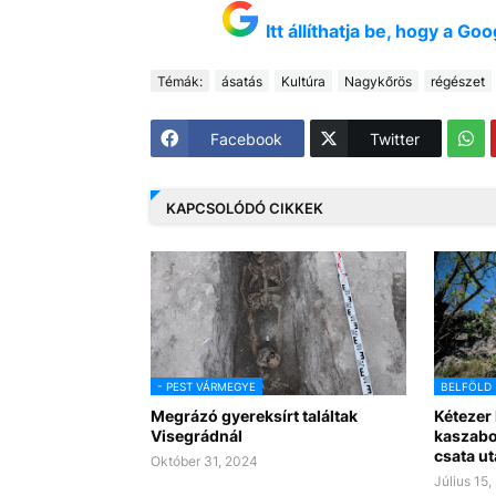
Itt állíthatja be, hogy a G
Témák:
ásatás
Kultúra
Nagykőrös
régészet
Facebook
Twitter
KAPCSOLÓDÓ CIKKEK
- PEST VÁRMEGYE
BELFÖLD
Megrázó gyereksírt találtak
Kétezer 
Visegrádnál
kaszabo
csata u
Október 31, 2024
Július 15