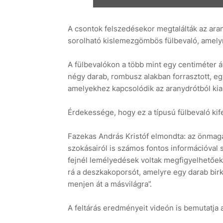
A csontok felszedésekor megtalálták az aran
sorolható kislemezgömbös fülbevaló, amely
A fülbevalókon a több mint egy centiméter á
négy darab, rombusz alakban forrasztott, e
amelyekhez kapcsolódik az aranydrótból kialakí
Érdekessége, hogy ez a típusú fülbevaló kif
Fazekas András Kristóf elmondta: az önmagá
szokásairól is számos fontos információval s
fejnél lemélyedések voltak megfigyelhetőek,
rá a deszkakoporsót, amelyre egy darab birk
menjen át a másvilágra”.
A feltárás eredményeit videón is bemutatja 