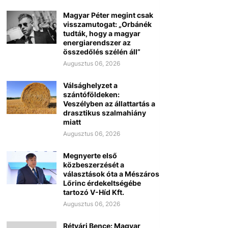
Magyar Péter megint csak
visszamutogat: „Orbánék
tudták, hogy a magyar
energiarendszer az
összedőlés szélén áll”
Augusztus 06, 2026
Válsághelyzet a
szántóföldeken:
Veszélyben az állattartás a
drasztikus szalmahiány
miatt
Augusztus 06, 2026
Megnyerte első
közbeszerzését a
választások óta a Mészáros
Lőrinc érdekeltségébe
tartozó V-Híd Kft.
Augusztus 06, 2026
Rétvári Bence: Magyar