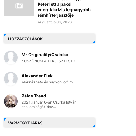
Péter lett a paksi
energiakrízis legnagyobb
rémhírterjesztője
Augusztus 06, 2026
HOZZÁSZÓLÁSOK
Mr Originality/Csabika
KÖSZÖNÖM A TERJESZTÉST !
Alexander Elek
Már nézhető és nagyon jó film.
Pálos Trend
2024. január 6-án Csurka István
szellemiségét idéz...
VÁRMEGYEJÁRÁS