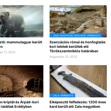
- JÁSZ-NAGYKUN-SZOLNOK VÁRMEGYE
ztő: mammutagyar került
Szenzációs római és honfoglalás
on
kori leletek kerültek elő
Törökszentmiklós határában
r 17, 2022
Augusztus 25, 2022
- ZALA VÁRMEGYE
en kriptát és Árpád-kori
Elképesztő felfedezés: 1200 éves
t találtak Erdélyben
kard került elő Zala megyében