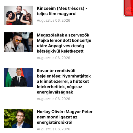
Kincseim (Mes trésors) -
teljes film magyarul
Augusztus 06, 2026
Megszólaltak a szervezők
Majka lemondott koncertje
után: Anyagi veszteség
kétségkívül keletkezett
Augusztus 06, 2026
Rovar úr rendkívüli
bejelentése: Nyomhatjátok
a klímát ezerrel, a hűtőket
letekerhetitek, vége az
energiaválságnak
Augusztus 06, 2026
Hortay Olivér: Magyar Péter
nem mond igazat az
energiatárolókról
Augusztus 06, 2026