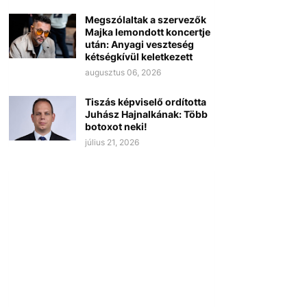
Megszólaltak a szervezők
Majka lemondott koncertje
után: Anyagi veszteség
kétségkívül keletkezett
augusztus 06, 2026
Tiszás képviselő ordította
Juhász Hajnalkának: Több
botoxot neki!
július 21, 2026