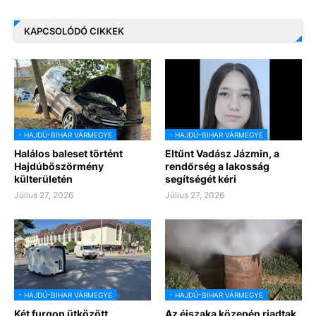
KAPCSOLÓDÓ CIKKEK
- HAJDÚ-BIHAR VÁRMEGYE
- HAJDÚ-BIHAR VÁRMEGYE
Halálos baleset történt
Eltűnt Vadász Jázmin, a
Hajdúböszörmény
rendőrség a lakosság
külterületén
segítségét kéri
Július 27, 2026
Július 27, 2026
- HAJDÚ-BIHAR VÁRMEGYE
- HAJDÚ-BIHAR VÁRMEGYE
Két furgon ütközött
Az éjszaka közepén riadtak