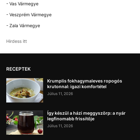
- Vas Vármegye
- Veszprém Vármegye
- Zala Vármegye
Hirdess itt
RECEPTEK
Krumplis fokhagymaleves ropogós
krutonnal: igazi komfortétel
Július 11, 2026
Így készül a házi meggyszörp: a nyár
legfinomabb frissítője
Július 11, 2026