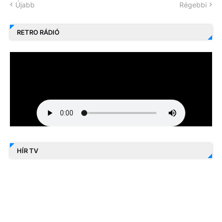
Újabb
Régebbi
RETRO RÁDIÓ
HÍR TV