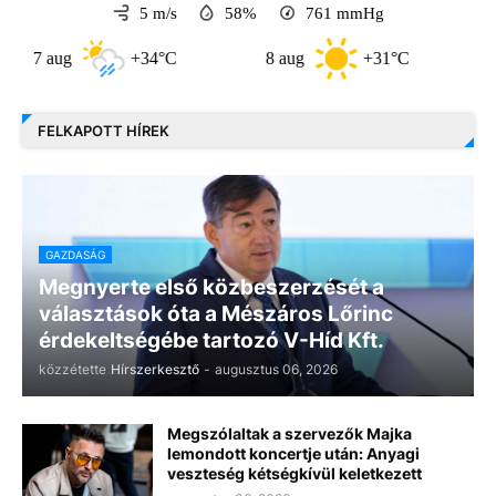
5 m/s
58%
761
mmHg
aug
+34°C
8 aug
+31°C
9 aug
FELKAPOTT HÍREK
GAZDASÁG
Megnyerte első közbeszerzését a
választások óta a Mészáros Lőrinc
érdekeltségébe tartozó V-Híd Kft.
közzétette
Hírszerkesztő
-
augusztus 06, 2026
Megszólaltak a szervezők Majka
lemondott koncertje után: Anyagi
veszteség kétségkívül keletkezett