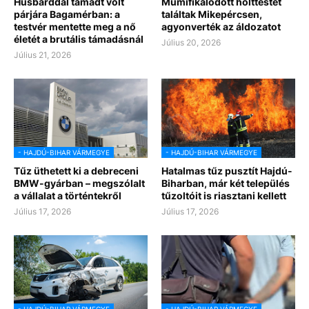
Húsbárddal támadt volt
Mumifikálódott holttestet
párjára Bagamérban: a
találtak Mikepércsen,
testvér mentette meg a nő
agyonverték az áldozatot
életét a brutális támadásnál
Július 20, 2026
Július 21, 2026
- HAJDÚ-BIHAR VÁRMEGYE
- HAJDÚ-BIHAR VÁRMEGYE
Tűz üthetett ki a debreceni
Hatalmas tűz pusztít Hajdú-
BMW-gyárban – megszólalt
Biharban, már két település
a vállalat a történtekről
tűzoltóit is riasztani kellett
Július 17, 2026
Július 17, 2026
- HAJDÚ-BIHAR VÁRMEGYE
- HAJDÚ-BIHAR VÁRMEGYE