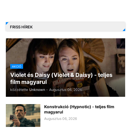
FRISS HÍREK
AKCIÓ
Violet és Daisy (Violet & Daisy) - teljes
film magyarul
közzétette
Unknown
-
Augusztus 06, 2026
Konstrukció (Hypnotic) - teljes film
magyarul
Augusztus 06, 2026