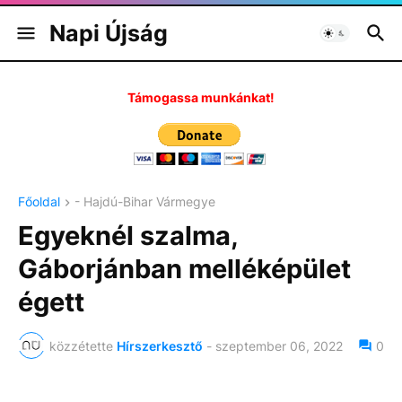
Napi Újság
Támogassa munkánkat!
Főoldal
- Hajdú-Bihar Vármegye
Egyeknél szalma,
Gáborjánban melléképület
égett
közzétette
Hírszerkesztő
-
szeptember 06, 2022
0