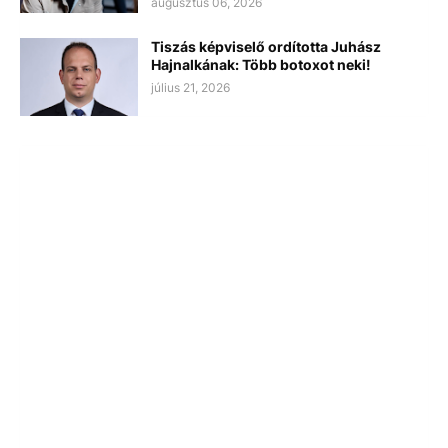
augusztus 06, 2026
Tiszás képviselő ordította Juhász
Hajnalkának: Több botoxot neki!
július 21, 2026