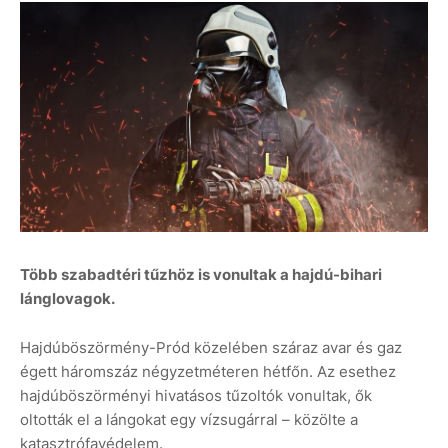
Több szabadtéri tűzhöz is vonultak a hajdú-bihari
lánglovagok.
Hajdúböszörmény-Pród közelében száraz avar és gaz
égett háromszáz négyzetméteren hétfőn. Az esethez
hajdúböszörményi hivatásos tűzoltók vonultak, ők
oltották el a lángokat egy vízsugárral – közölte a
katasztrófavédelem.