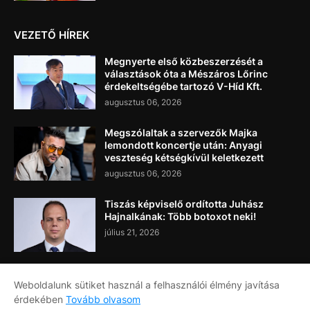
VEZETŐ HÍREK
Megnyerte első közbeszerzését a
választások óta a Mészáros Lőrinc
érdekeltségébe tartozó V-Híd Kft.
augusztus 06, 2026
Megszólaltak a szervezők Majka
lemondott koncertje után: Anyagi
veszteség kétségkívül keletkezett
augusztus 06, 2026
Tiszás képviselő ordította Juhász
Hajnalkának: Több botoxot neki!
július 21, 2026
Weboldalunk sütiket használ a felhasználói élmény javítása
érdekében
Tovább olvasom
Címlap
Rólunk
Kapcsolat