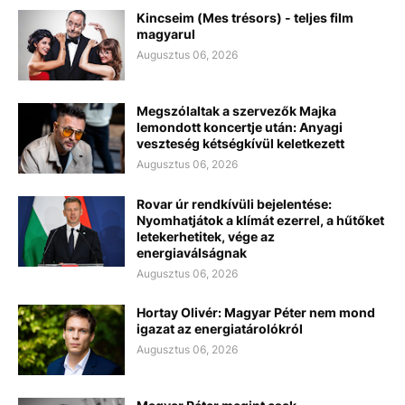
Kincseim (Mes trésors) - teljes film
magyarul
Augusztus 06, 2026
Megszólaltak a szervezők Majka
lemondott koncertje után: Anyagi
veszteség kétségkívül keletkezett
Augusztus 06, 2026
Rovar úr rendkívüli bejelentése:
Nyomhatjátok a klímát ezerrel, a hűtőket
letekerhetitek, vége az
energiaválságnak
Augusztus 06, 2026
Hortay Olivér: Magyar Péter nem mond
igazat az energiatárolókról
Augusztus 06, 2026