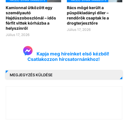
Kamionnal ütközött egy
Rács mögé került a
személyautó
püspökladányi díler –
Hajdúszoboszlónál – idős
rendőrök csaptak le a
férfit vittek kórházba a
drogterjesztőre
helyszínről
Július 17, 2026
Július 17, 2026
Kapja meg híreinket első kézből!
Csatlakozzon hírcsatornánkhoz!
MEGJEGYZÉS KÜLDÉSE