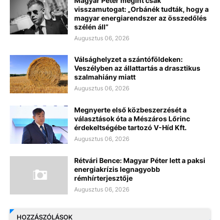
Magyar Péter megint csak
visszamutogat: „Orbánék tudták, hogy a
magyar energiarendszer az összedőlés
szélén áll”
Augusztus 06, 2026
Válsághelyzet a szántóföldeken:
Veszélyben az állattartás a drasztikus
szalmahiány miatt
Augusztus 06, 2026
Megnyerte első közbeszerzését a
választások óta a Mészáros Lőrinc
érdekeltségébe tartozó V-Híd Kft.
Augusztus 06, 2026
Rétvári Bence: Magyar Péter lett a paksi
energiakrízis legnagyobb
rémhírterjesztője
Augusztus 06, 2026
HOZZÁSZÓLÁSOK