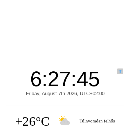
+26°C
Túlnyomóan felhős