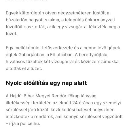
Egyek külterületén ötven négyzetméteren füstölt a
búzatarlón hagyott szalma, a település önkormányzati
tűzoltóit riasztották, akik egy vízsugárral fékezték meg a
tüzet.
Egy melléképület tetőszerkezete és a benne lévő gépek
égtek Gáborjánban, a Fő utcában. A berettyóújfalui
hivatásos tűzoltók két vízsugárral és kéziszerszámokkal
oltották el a tüzet.
Nyolc előállítás egy nap alatt
A Hajdú-Bihar Megyei Rendőr-főkapitányság
illetékességi területén az elmúlt 24 órában egy személyi
sérüléssel járó közúti közlekedési baleset helyszínén
intézkedtek a rendőrök, ami könnyű sérüléssel végződött
– írja a police.hu.