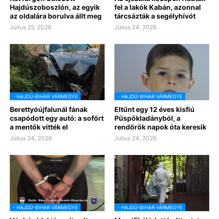
Hajdúszoboszlón, az egyik
fel a lakók Kabán, azonnal
az oldalára borulva állt meg
tárcsázták a segélyhívót
Július 25, 2026
Július 24, 2026
- HAJDÚ-BIHAR VÁRMEGYE
- HAJDÚ-BIHAR VÁRMEGYE
Berettyóújfalunál fának
Eltűnt egy 12 éves kisfiú
csapódott egy autó: a sofőrt
Püspökladányból, a
a mentők vitték el
rendőrök napok óta keresik
Július 24, 2026
Július 24, 2026
- HAJDÚ-BIHAR VÁRMEGYE
- HAJDÚ-BIHAR VÁRMEGYE