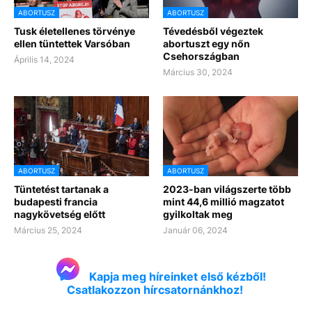
ABORTUSZ
ABORTUSZ
Tusk életellenes törvénye
Tévedésből végeztek
ellen tüntettek Varsóban
abortuszt egy nőn
Csehországban
Április 14, 2024
Március 30, 2024
ABORTUSZ
ABORTUSZ
Tüntetést tartanak a
2023-ban világszerte több
budapesti francia
mint 44,6 millió magzatot
nagykövetség előtt
gyilkoltak meg
Március 25, 2024
Január 06, 2024
Kapja meg híreinket első kézből!
Csatlakozzon hírcsatornánkhoz!