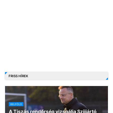
FRISS HÍREK
BELFÖLD
A Tiszás rendőrség vizsgálja Szijjártó