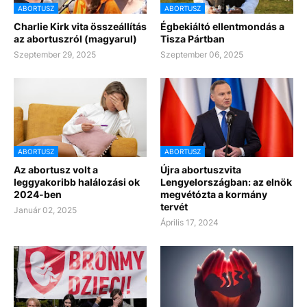
ABORTUSZ
ABORTUSZ
Charlie Kirk vita összeállítás
Égbekiáltó ellentmondás a
az abortuszról (magyarul)
Tisza Pártban
Szeptember 29, 2025
Szeptember 06, 2025
ABORTUSZ
ABORTUSZ
Az abortusz volt a
Újra abortuszvita
leggyakoribb halálozási ok
Lengyelországban: az elnök
2024-ben
megvétózta a kormány
tervét
Január 02, 2025
Április 17, 2024