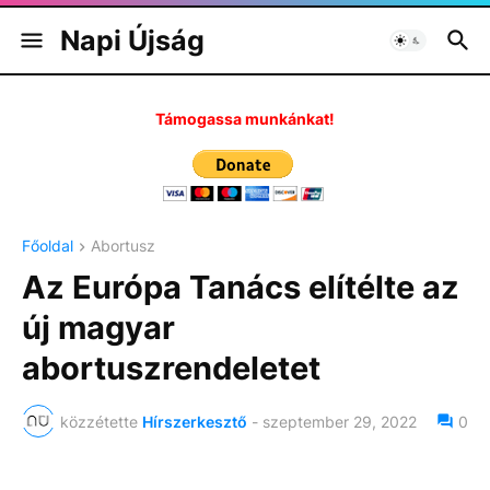
Napi Újság
Támogassa munkánkat!
Főoldal
Abortusz
Az Európa Tanács elítélte az
új magyar
abortuszrendeletet
közzétette
Hírszerkesztő
-
szeptember 29, 2022
0