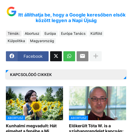
Itt állíthatja be, hogy a Google keresőben elsők
között legyen a Napi Újság
Témák:
Abortusz
Európa
Európa Tanács
Külföld
Külpolitika
Magyarország
Facebook
KAPCSOLÓDÓ CIKKEK
ABORTUSZ
ABORTUSZ
Kunhalmi megvadult: Hát
Előkerült Tóta W. is a
elmehet a fenébe a Mi
szívhangrendelet kapcsán: