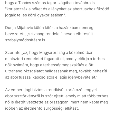
hogy a Tanács számos tagországában továbbra is
"korlátozzák a nőket és a lányokat az abortuszhoz fűződő
jogaik teljes körű gyakorlásában".
Dunja Mijatovic külön kitért a hazánkban nemrég
bevezetett, „szívhang rendelet” néven elhíresült
szabálymódosításra is.
Szerinte „az, hogy Magyarország a közelmúltban
miniszteri rendeletet fogadott el, amely előírja a terhes
nők számára, hogy a terhességmegszakítás előtt
ultrahang-vizsgálatot hallgassanak meg, tovább nehezíti
az abortusszal kapcsolatos ellátás igénybevételét.”
Az emberi jogi biztos a rendkívül korlátozó lengyel
abortusztörvényről is szót ejtett, amely miatt több terhes
nő is életét vesztette az országban, mert nem kapta meg
időben az életmentő sürgősségi ellátást.