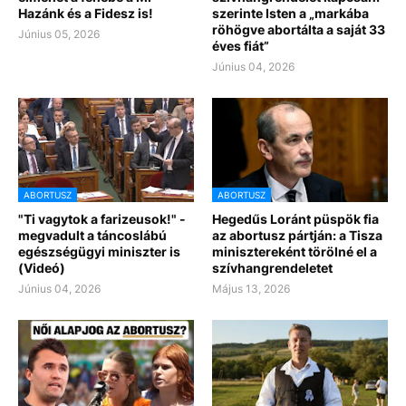
Hazánk és a Fidesz is!
szerinte Isten a „markába
röhögve abortálta a saját 33
Június 05, 2026
éves fiát”
Június 04, 2026
ABORTUSZ
ABORTUSZ
"Ti vagytok a farizeusok!" -
Hegedűs Loránt püspök fia
megvadult a táncoslábú
az abortusz pártján: a Tisza
egészségügyi miniszter is
minisztereként törölné el a
(Videó)
szívhangrendeletet
Június 04, 2026
Május 13, 2026