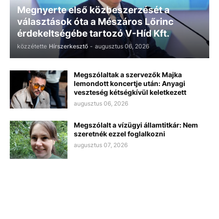
Megnyerte első közbeszerzését a
választások óta a Mészáros Lőrinc
érdekeltségébe tartozó V-Híd Kft.
közzétette
Hírszerkesztő
-
augusztus 06, 2026
Megszólaltak a szervezők Majka
lemondott koncertje után: Anyagi
veszteség kétségkívül keletkezett
augusztus 06, 2026
Megszólalt a vízügyi államtitkár: Nem
szeretnék ezzel foglalkozni
augusztus 07, 2026