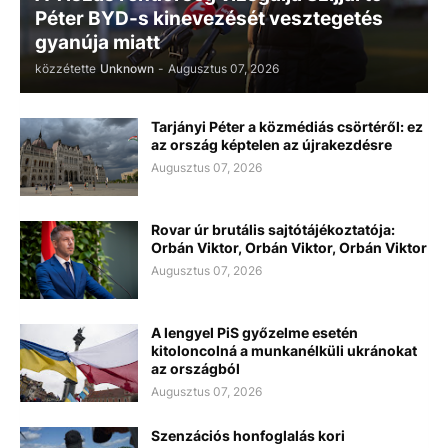
Péter BYD-s kinevezését vesztegetés
gyanúja miatt
közzétette
Unknown
-
Augusztus 07, 2026
Tarjányi Péter a közmédiás csörtéről: ez
az ország képtelen az újrakezdésre
Augusztus 07, 2026
Rovar úr brutális sajtótájékoztatója:
Orbán Viktor, Orbán Viktor, Orbán Viktor
Augusztus 07, 2026
A lengyel PiS győzelme esetén
kitoloncolná a munkanélküli ukránokat
az országból
Augusztus 07, 2026
Szenzációs honfoglalás kori