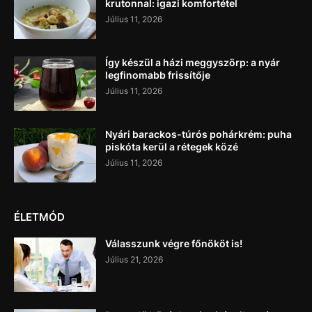
krutonnal: igazi komfortétel
Július 11, 2026
Így készül a házi meggyszörp: a nyár
legfinomabb frissítője
Július 11, 2026
Nyári barackos-túrós pohárkrém: puha
piskóta kerül a rétegek közé
Július 11, 2026
ÉLETMÓD
Válasszunk végre főnököt is!
Július 21, 2026