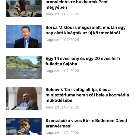
aranyleletekre bukkantak Pest
megyében
Augusztus 07, 2026
Borsa Miklós is megszólalt, miután egy
nap alatt kivágták az új közmédiából
Augusztus 07, 2026
Egy 14 éves lány és egy 20 éves férfi
fulladt a Sajóba
Augusztus 07, 2026
Bolsevik Tarr váltig állítja, ő és a
minisztériuma nem szól bele a közmédia
működésébe
Augusztus 07, 2026
Szenzáció a vizes Eb-n: Betlehem Dávid
aranyérmes!
Augusztus 07, 2026