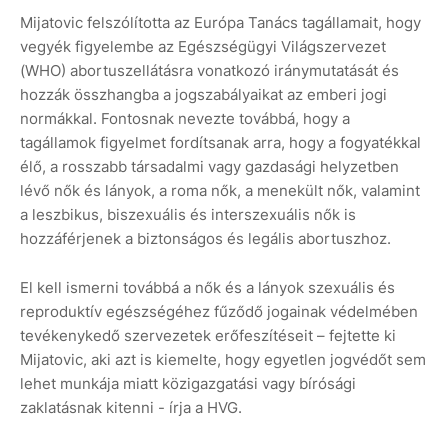
Mijatovic felszólította az Európa Tanács tagállamait, hogy
vegyék figyelembe az Egészségügyi Világszervezet
(WHO) abortuszellátásra vonatkozó iránymutatását és
hozzák összhangba a jogszabályaikat az emberi jogi
normákkal. Fontosnak nevezte továbbá, hogy a
tagállamok figyelmet fordítsanak arra, hogy a fogyatékkal
élő, a rosszabb társadalmi vagy gazdasági helyzetben
lévő nők és lányok, a roma nők, a menekült nők, valamint
a leszbikus, biszexuális és interszexuális nők is
hozzáférjenek a biztonságos és legális abortuszhoz.
El kell ismerni továbbá a nők és a lányok szexuális és
reproduktív egészségéhez fűződő jogainak védelmében
tevékenykedő szervezetek erőfeszítéseit – fejtette ki
Mijatovic, aki azt is kiemelte, hogy egyetlen jogvédőt sem
lehet munkája miatt közigazgatási vagy bírósági
zaklatásnak kitenni - írja a HVG.