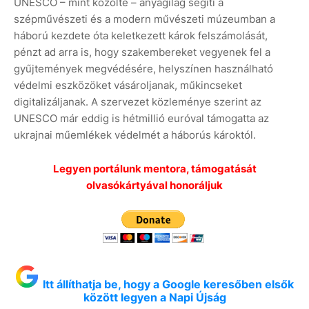
UNESCO – mint közölte – anyagilag segíti a
szépművészeti és a modern művészeti múzeumban a
háború kezdete óta keletkezett károk felszámolását,
pénzt ad arra is, hogy szakembereket vegyenek fel a
gyűjtemények megvédésére, helyszínen használható
védelmi eszközöket vásároljanak, műkincseket
digitalizáljanak. A szervezet közleménye szerint az
UNESCO már eddig is hétmillió euróval támogatta az
ukrajnai műemlékek védelmét a háborús károktól.
Legyen portálunk mentora, támogatását
olvasókártyával honoráljuk
Itt állíthatja be, hogy a Google keresőben elsők
között legyen a Napi Újság