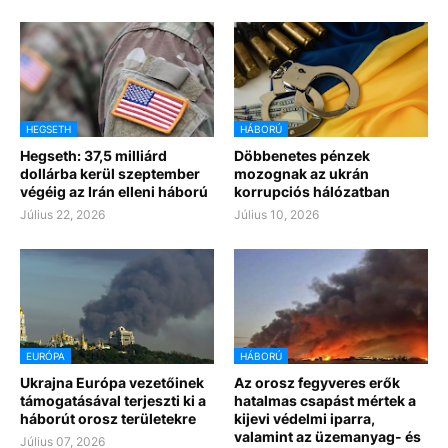
HEGSETH
HÁBORÚ
Hegseth: 37,5 milliárd
Döbbenetes pénzek
dollárba kerül szeptember
mozognak az ukrán
végéig az Irán elleni háború
korrupciós hálózatban
Július 22, 2026
Július 10, 2026
EURÓPA
HÁBORÚ
Ukrajna Európa vezetőinek
Az orosz fegyveres erők
támogatásával terjeszti ki a
hatalmas csapást mértek a
háborút orosz területekre
kijevi védelmi iparra,
valamint az üzemanyag- és
Július 07, 2026