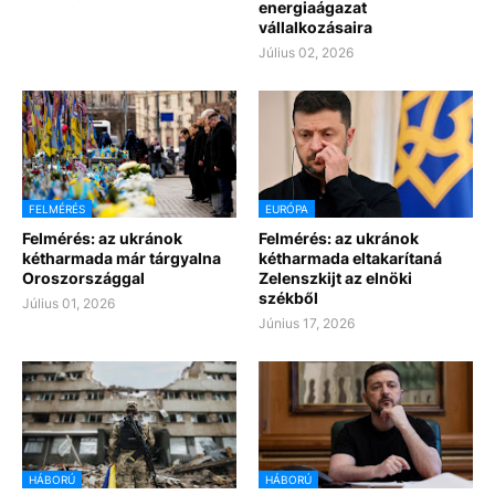
energiaágazat
vállalkozásaira
Július 02, 2026
FELMÉRÉS
EURÓPA
Felmérés: az ukránok
Felmérés: az ukránok
kétharmada már tárgyalna
kétharmada eltakarítaná
Oroszországgal
Zelenszkijt az elnöki
székből
Július 01, 2026
Június 17, 2026
HÁBORÚ
HÁBORÚ