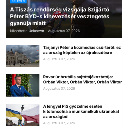
BELFÖLD
A Tiszás rendőrség vizsgálja Szijjártó
Péter BYD-s kinevezését vesztegetés
gyanúja miatt
közzétette
Unknown
-
Augusztus 07, 2026
Tarjányi Péter a közmédiás csörtéről: ez
az ország képtelen az újrakezdésre
Augusztus 07, 2026
Rovar úr brutális sajtótájékoztatója:
Orbán Viktor, Orbán Viktor, Orbán Viktor
Augusztus 07, 2026
A lengyel PiS győzelme esetén
kitoloncolná a munkanélküli ukránokat
az országból
Augusztus 07, 2026