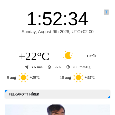
+22°C
Derűs
3.6 m/s
56%
766
mmHg
aug
+29°C
10 aug
+33°C
11 aug
FELKAPOTT HÍREK