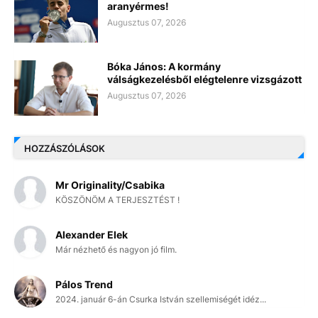
aranyérmes!
Augusztus 07, 2026
Bóka János: A kormány
válságkezelésből elégtelenre vizsgázott
Augusztus 07, 2026
HOZZÁSZÓLÁSOK
Mr Originality/Csabika
KÖSZÖNÖM A TERJESZTÉST !
Alexander Elek
Már nézhető és nagyon jó film.
Pálos Trend
2024. január 6-án Csurka István szellemiségét idéz...