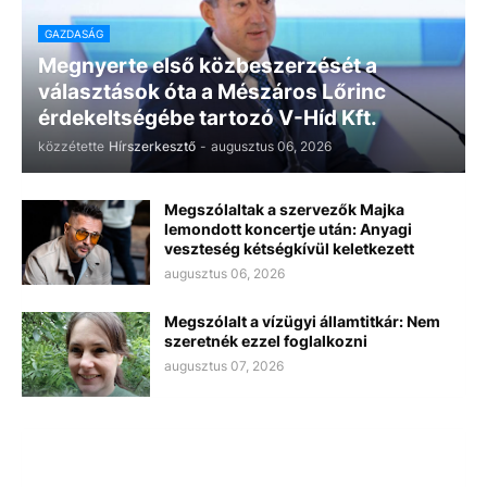
GAZDASÁG
Megnyerte első közbeszerzését a
választások óta a Mészáros Lőrinc
érdekeltségébe tartozó V-Híd Kft.
közzétette
Hírszerkesztő
-
augusztus 06, 2026
Megszólaltak a szervezők Majka
lemondott koncertje után: Anyagi
veszteség kétségkívül keletkezett
augusztus 06, 2026
Megszólalt a vízügyi államtitkár: Nem
szeretnék ezzel foglalkozni
augusztus 07, 2026