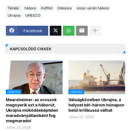
Témák:
háború
Külföld
Odessza
orosz-ukrán háború
Ukrajna
UNESCO
Facebook
KAPCSOLÓDÓ CIKKEK
HÁBORÚ
HÁBORÚ
Mearsheimer: az oroszok
Válságközelben Ukrajna, a
megnyerik ezt a háborút,
helyzet két-három hónapon
Ukrajna működésképtelen
belül kritikussá válhat
maradványállamként fog
Július 23, 2026
megmaradni
Július 25, 2026