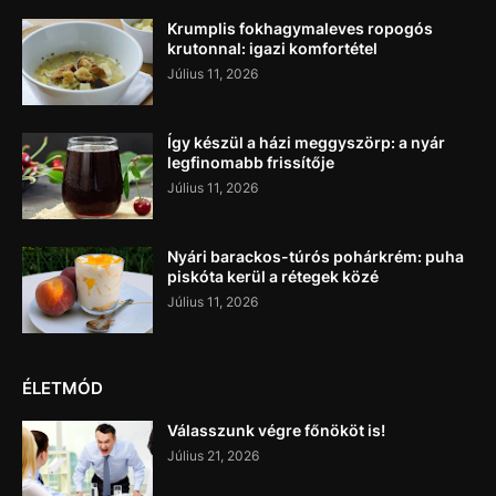
Krumplis fokhagymaleves ropogós
krutonnal: igazi komfortétel
Július 11, 2026
Így készül a házi meggyszörp: a nyár
legfinomabb frissítője
Július 11, 2026
Nyári barackos-túrós pohárkrém: puha
piskóta kerül a rétegek közé
Július 11, 2026
ÉLETMÓD
Válasszunk végre főnököt is!
Július 21, 2026