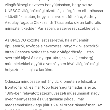
világörökségi nevezés benyújtásában, hogy azt az
UNESCO világörökségi bizottsága sürgősen elbírálhassa
– közölték azután, hogy a szervezet főtitkára, Audrey
Azoulay fogadta Olekszandr Tkacsenko ukrán kulturális
minisztert kedden Párizsban, a szervezet székhelyén.
Az UNESCO közölte: azt szeretné, ha a műemlék
épületeiről, továbbá a nevezetes Patyomkin-lépcsőről
híres Odessza óvárosát a már a világörökségi listán
szereplő kijevi és a nyugat-ukrajnai lvivi (Lemberg)
műemlékekkel együtt a veszélyben lévő világörökségi
helyszínek listájára kerülne.
Odessza mindössze néhány tíz kilométerre fekszik a
frontvonalról, és már több tüzérségi támadás is érte.
1899-ben felavatott szépművészeti múzeumának nagy
üvegmennyezetei és üvegablakai például már
megsemmisültek egy július 24-ei orosz támadásban. Az