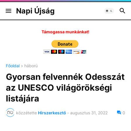
Napi Újság
Támogassa munkánkat!
Főoldal
háború
Gyorsan felvennék Odesszát
az UNESCO világörökségi
listájára
közzétette
Hírszerkesztő
-
augusztus 31, 2022
0