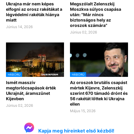
Ukrajna már nem képes
Megszólalt Zelenszkij
elfogni az orosz rakétákat a
Moszkva súlyos csapása
légvédelmi rakéták hiánya
után: "Már nincs
miatt
biztonságos hely az
oroszok számára"
Június 14, 2026
Június 02, 2026
HÁBORÚ
HÁBORÚ
Ismét masszív
Az oroszok brutális csapást
megtorlócsapások érték
mértek Kijevre, Zelenszkij
Ukrajnát, áramszünet
szerint 670 támadó drónt és
Kijevben
56 rakétát lőttek ki Ukrajna
ellen
Június 02, 2026
Május 15, 2026
Kapja meg híreinket első kézből!