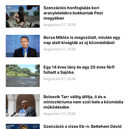
Szenzációs honfoglalás kori
aranyleletekre bukkantak Pest
megyében
Augusztus 07, 2026
Borsa Miklós is megszólalt, miután egy
nap alatt kivágták az új közmédiából
Augusztus 07, 2026
Egy 14 éves lány és egy 20 éves férfi
fulladt a Sajóba
Augusztus 07, 2026
Bolsevik Tarr váltig állítja, ő és a
minisztériuma nem szól bele a közmédia
működésébe
Augusztus 07, 2026
Szenzáció a vizes Eb-n: Betlehem Dávid