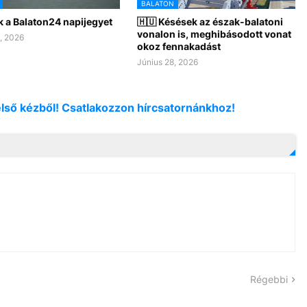
BALATON
k a Balaton24 napijegyet
🇭🇺 Késések az észak-balatoni
vonalon is, meghibásodott vonat
, 2026
okoz fennakadást
Június 28, 2026
első kézből! Csatlakozzon hírcsatornánkhoz!
Régebbi