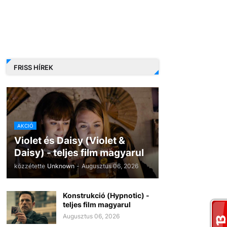
FRISS HÍREK
AKCIÓ
Violet és Daisy (Violet &
Daisy) - teljes film magyarul
közzétette
Unknown
-
Augusztus 06, 2026
Konstrukció (Hypnotic) -
teljes film magyarul
Augusztus 06, 2026