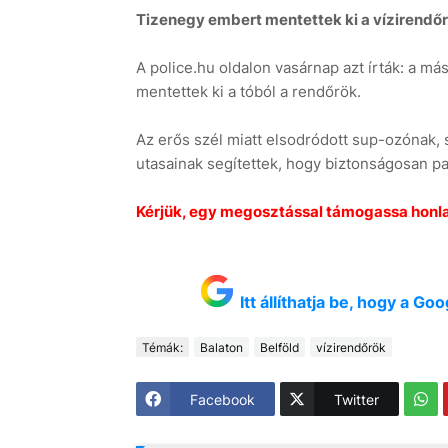
Tizenegy embert mentettek ki a vízirendő
A police.hu oldalon vasárnap azt írták: a m
mentettek ki a tóból a rendőrök.
Az erős szél miatt elsodródott sup-ozónak, 
utasainak segítettek, hogy biztonságosan pa
Kérjük, egy megosztással támogassa honl
Itt állíthatja be, hogy a G
Témák:
Balaton
Belföld
vízirendőrök
Facebook
Twitter