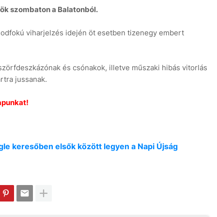
rök szombaton a Balatonból.
ásodfokú viharjelzés idején öt esetben tizenegy embert
szörfdeszkázónak és csónakok, illetve műszaki hibás vitorlás
7
rtra jussanak.
apunkat!
oogle keresőben elsők között legyen a Napi Újság