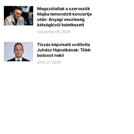
Megszólaltak a szervezők
Majka lemondott koncertje
után: Anyagi veszteség
kétségkívül keletkezett
augusztus 06, 2026
Tiszás képviselő ordította
Juhász Hajnalkának: Több
botoxot neki!
július 21, 2026