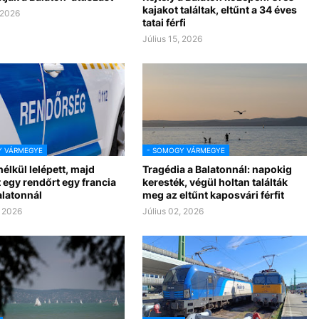
kajakot találtak, eltűnt a 34 éves
 2026
tatai férfi
Július 15, 2026
Y VÁRMEGYE
- SOMOGY VÁRMEGYE
nélkül lelépett, majd
Tragédia a Balatonnál: napokig
 egy rendőrt egy francia
keresték, végül holtan találták
Balatonnál
meg az eltűnt kaposvári férfit
, 2026
Július 02, 2026