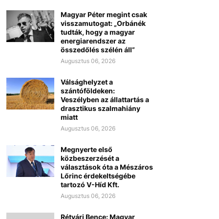
Magyar Péter megint csak
visszamutogat: „Orbánék
tudták, hogy a magyar
energiarendszer az
összedőlés szélén áll”
Augusztus 06, 2026
Válsághelyzet a
szántóföldeken:
Veszélyben az állattartás a
drasztikus szalmahiány
miatt
Augusztus 06, 2026
Megnyerte első
közbeszerzését a
választások óta a Mészáros
Lőrinc érdekeltségébe
tartozó V-Híd Kft.
Augusztus 06, 2026
Rétvári Bence: Magyar