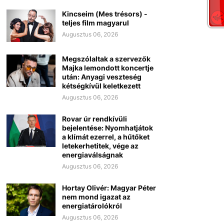
Kincseim (Mes trésors) -
teljes film magyarul
Augusztus 06, 2026
Megszólaltak a szervezők
Majka lemondott koncertje
után: Anyagi veszteség
kétségkívül keletkezett
Augusztus 06, 2026
Rovar úr rendkívüli
bejelentése: Nyomhatjátok
a klímát ezerrel, a hűtőket
letekerhetitek, vége az
energiaválságnak
Augusztus 06, 2026
Hortay Olivér: Magyar Péter
nem mond igazat az
energiatárolókról
Augusztus 06, 2026