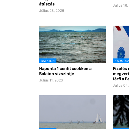
átúszás
Július 16,
Július 23, 2026
BALATON
- SOMOG
Naponta 1 centit csökken a
Fizetés 
Balaton vízszintje
megvert
férfi a 
Július 11, 2026
Július 04