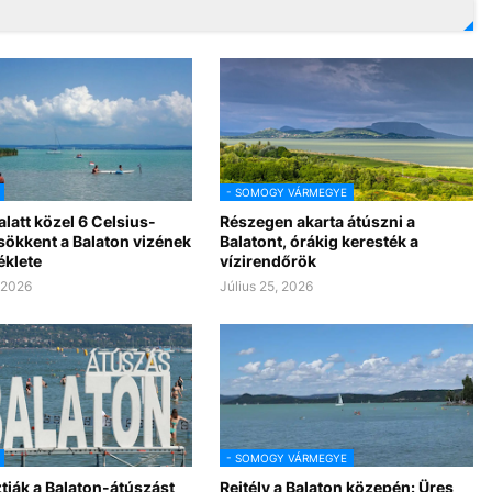
- SOMOGY VÁRMEGYE
alatt közel 6 Celsius-
Részegen akarta átúszni a
sökkent a Balaton vizének
Balatont, órákig keresték a
klete
vízirendőrök
, 2026
Július 25, 2026
- SOMOGY VÁRMEGYE
tják a Balaton-átúszást
Rejtély a Balaton közepén: Üres