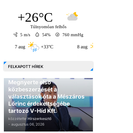
+26°C
Túlnyomóan felhős
5 m/s
54%
760
mmHg
 aug
+33°C
8 aug
+31°C
9 aug
FELKAPOTT HÍREK
GAZDASÁG
Megnyerte első
közbeszerzését a
választások óta a Mészáros
Lőrinc érdekeltségébe
tartozó V-Híd Kft.
közzétette
Hírszerkesztő
-
augusztus 06, 2026