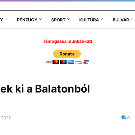
Y
PÉNZÜGY
SPORT
KULTÚRA
BULVÁR
Támogassa munkánkat!
ek ki a Balatonból
 2022
0