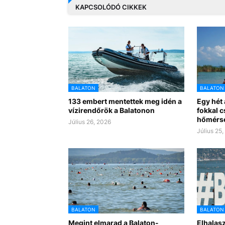
KAPCSOLÓDÓ CIKKEK
BALATON
BALATON
133 embert mentettek meg idén a
Egy hét 
vízirendőrök a Balatonon
fokkal c
hőmérsé
Július 26, 2026
Július 25
BALATON
BALATON
Megint elmarad a Balaton-
Elhalasz