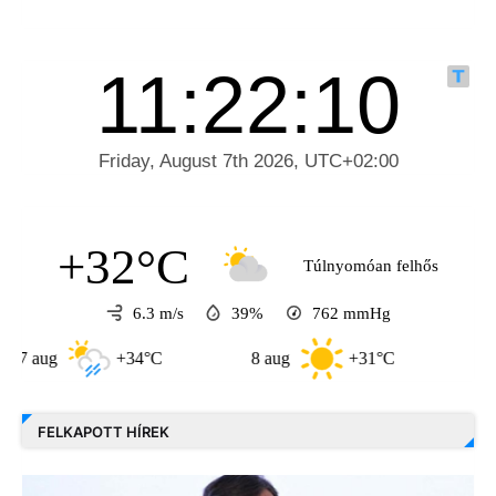
+32°C
Túlnyomóan felhős
6.3 m/s
39%
762
mmHg
g
+34°C
8 aug
+31°C
9 aug
FELKAPOTT HÍREK