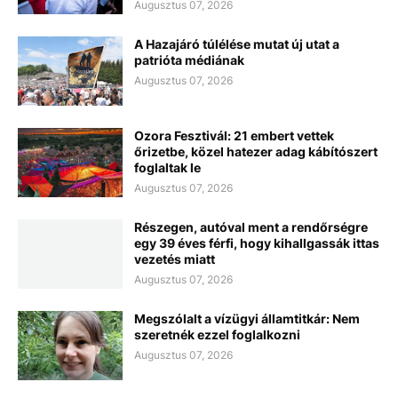
Augusztus 07, 2026
A Hazajáró túlélése mutat új utat a
patrióta médiának
Augusztus 07, 2026
Ozora Fesztivál: 21 embert vettek
őrizetbe, közel hatezer adag kábítószert
foglaltak le
Augusztus 07, 2026
Részegen, autóval ment a rendőrségre
egy 39 éves férfi, hogy kihallgassák ittas
vezetés miatt
Augusztus 07, 2026
Megszólalt a vízügyi államtitkár: Nem
szeretnék ezzel foglalkozni
Augusztus 07, 2026