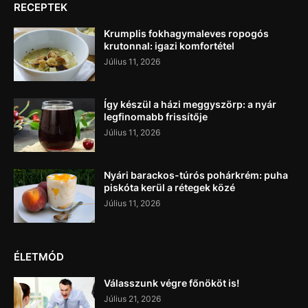
RECEPTEK
Krumplis fokhagymaleves ropogós
krutonnal: igazi komfortétel
Július 11, 2026
Így készül a házi meggyszörp: a nyár
legfinomabb frissítője
Július 11, 2026
Nyári barackos-túrós pohárkrém: puha
piskóta kerül a rétegek közé
Július 11, 2026
ÉLETMÓD
Válasszunk végre főnököt is!
Július 21, 2026