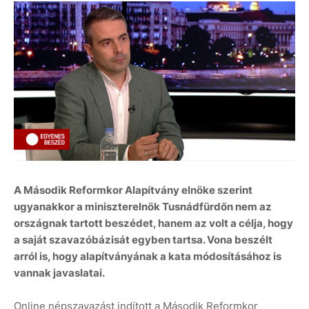
A Második Reformkor Alapítvány elnöke szerint
ugyanakkor a miniszterelnök Tusnádfürdőn nem az
országnak tartott beszédet, hanem az volt a célja, hogy
a saját szavazóbázisát egyben tartsa. Vona beszélt
arról is, hogy alapítványának a kata módosításához is
vannak javaslatai.
Online népszavazást indított a Második Reformkor