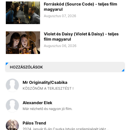
Forráskód (Source Code) - teljes film
magyarul
Augusztus 07, 2026
Violet és Daisy (Violet & Daisy) - teljes
film magyarul
Augusztus 06, 2026
HOZZÁSZÓLÁSOK
Mr Originality/Csabika
KÖSZÖNÖM A TERJESZTÉST !
Alexander Elek
Már nézhető és nagyon jó film.
Pálos Trend
2024. január 6-án Csurka István szellemiségét idéz...