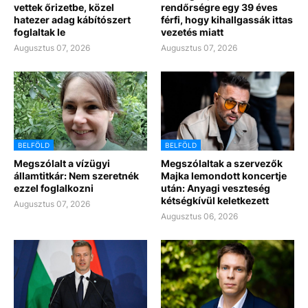
vettek őrizetbe, közel
rendőrségre egy 39 éves
hatezer adag kábítószert
férfi, hogy kihallgassák ittas
foglaltak le
vezetés miatt
Augusztus 07, 2026
Augusztus 07, 2026
BELFÖLD
BELFÖLD
Megszólalt a vízügyi
Megszólaltak a szervezők
államtitkár: Nem szeretnék
Majka lemondott koncertje
ezzel foglalkozni
után: Anyagi veszteség
kétségkívül keletkezett
Augusztus 07, 2026
Augusztus 06, 2026