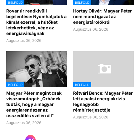
BELFÖLD
BELFÖLD
Rovar úr rendkívüli
Hortay Olivér: Magyar Péter
bejelentése: Nyomhatjátok a
nem mond igazat az
klímát ezerrel, a hűtőket
energiatárolókról
letekerhetitek, vége az
Augusztus 06, 2026
energiaválságnak
Augusztus 06, 2026
BELFÖLD
BELFÖLD
Magyar Péter megint csak
Rétvári Bence: Magyar Péter
visszamutogat: „Orbánék
lett a paksi energiakrízis
tudták, hogy a magyar
legnagyobb
energiarendszer az
rémhírterjesztője
összedőlés szélén áll”
Augusztus 06, 2026
Augusztus 06, 2026