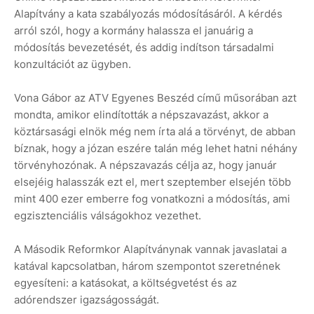
Alapítvány a kata szabályozás módosításáról. A kérdés
arról szól, hogy a kormány halassza el januárig a
módosítás bevezetését, és addig indítson társadalmi
konzultációt az ügyben.
Vona Gábor az ATV Egyenes Beszéd című műsorában azt
mondta, amikor elindították a népszavazást, akkor a
köztársasági elnök még nem írta alá a törvényt, de abban
bíznak, hogy a józan eszére talán még lehet hatni néhány
törvényhozónak. A népszavazás célja az, hogy január
elsejéig halasszák ezt el, mert szeptember elsején több
mint 400 ezer emberre fog vonatkozni a módosítás, ami
egzisztenciális válságokhoz vezethet.
A Második Reformkor Alapítványnak vannak javaslatai a
katával kapcsolatban, három szempontot szeretnének
egyesíteni: a katásokat, a költségvetést és az
adórendszer igazságosságát.