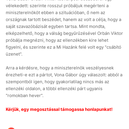
vélekedett: szerinte rosszul próbáljuk megérteni a
miniszterelnököt ebben a szituációban, ő nem az
országnak tartott beszédet, hanem az volt a célja, hogy a
saját szavazóbázisát egyben tartsa. Mint mondta,
elképzelhető, hogy a válság begyűrűzésével Orbán Viktor
próbálja megnézni, hogy az ellenzékben kire lehet
figyelni, és szerinte ez a Mi Hazánk felé volt egy "csábító
üzenet".
Arra a kérdésre, hogy a miniszterelnök veszélyesnek
érezheti-e ezt a pártot, Vona Gábor úgy válaszolt: abból a
szempontból igen, hogy gyakorlatilag nincs más az
ellenzéki oldalon, a többi ellenzéki párt ugyanis
"romokban hever".
Kérjük, egy megosztással támogassa honlapunkat!