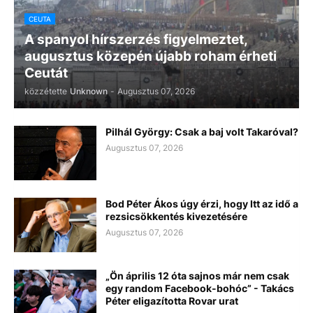
CEUTA
A spanyol hírszerzés figyelmeztet,
augusztus közepén újabb roham érheti
Ceutát
közzétette
Unknown
-
Augusztus 07, 2026
Pilhál György: Csak a baj volt Takaróval?
Augusztus 07, 2026
Bod Péter Ákos úgy érzi, hogy Itt az idő a
rezsicsökkentés kivezetésére
Augusztus 07, 2026
„Ön április 12 óta sajnos már nem csak
egy random Facebook-bohóc” - Takács
Péter eligazította Rovar urat