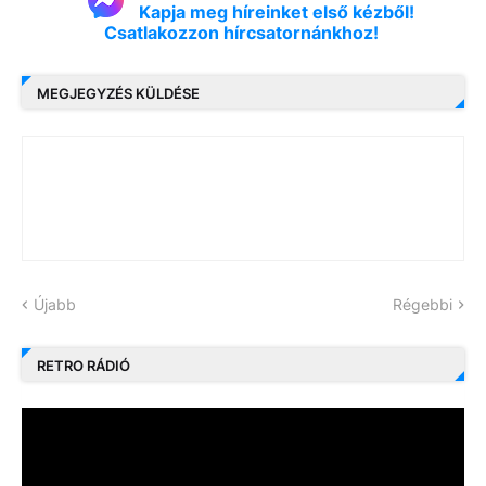
Kapja meg híreinket első kézből!
Csatlakozzon hírcsatornánkhoz!
MEGJEGYZÉS KÜLDÉSE
Újabb
Régebbi
RETRO RÁDIÓ