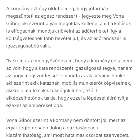
A kormány ezt úgy oldotta meg, hogy jóformán
megszünteti az egész rendszert - jegyezte meg Vona
Gábor, aki szerint olyan megoldás kellene, amit a katások
is elfogadnak, mondjuk növelni az adóterheket, így a
költségvetésnek több bevétel jut, és az adórendszer is
igazságosabbá válik.
"Nekem az a meggyőződésem, hogy a kormány célja nem
az volt, hogy a kata rendszerét igazságossá tegye, hanem
az hogy megszüntesse" - mondta az alapítvány elnöke,
aki szerint akik katáznak, mobilis munkaerőt képviselnek,
akikre a multiknak szükségük lehet, ezért
elképzelhetőnek tartja, hogy ezzel a lépéssel átirányítja
ezeket az embereket oda.
Vona Gábor szerint a kormány nem döntött jól, mert az
egyik legfontosabb dolog a gazdaságban a
kiszámíthatóság, ami most hatalmas csorbát szenvedett.