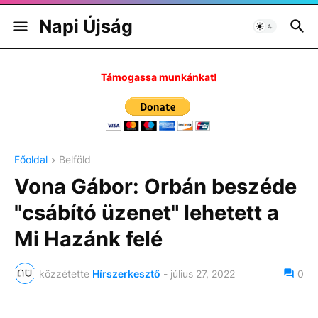
Napi Újság
Támogassa munkánkat!
Főoldal
Belföld
Vona Gábor: Orbán beszéde
"csábító üzenet" lehetett a
Mi Hazánk felé
közzétette
Hírszerkesztő
-
július 27, 2022
0