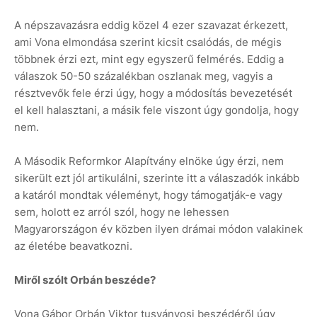
A népszavazásra eddig közel 4 ezer szavazat érkezett,
ami Vona elmondása szerint kicsit csalódás, de mégis
többnek érzi ezt, mint egy egyszerű felmérés. Eddig a
válaszok 50-50 százalékban oszlanak meg, vagyis a
résztvevők fele érzi úgy, hogy a módosítás bevezetését
el kell halasztani, a másik fele viszont úgy gondolja, hogy
nem.
A Második Reformkor Alapítvány elnöke úgy érzi, nem
sikerült ezt jól artikulálni, szerinte itt a válaszadók inkább
a katáról mondtak véleményt, hogy támogatják-e vagy
sem, holott ez arról szól, hogy ne lehessen
Magyarországon év közben ilyen drámai módon valakinek
az életébe beavatkozni.
Miről szólt Orbán beszéde?
Vona Gábor Orbán Viktor tusványosi beszédéről úgy