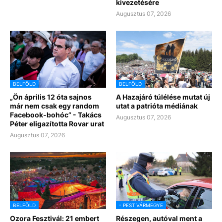
kivezetésére
Augusztus 07, 2026
BELFÖLD
BELFÖLD
„Ön április 12 óta sajnos
A Hazajáró túlélése mutat új
már nem csak egy random
utat a patrióta médiának
Facebook-bohóc” - Takács
Augusztus 07, 2026
Péter eligazította Rovar urat
Augusztus 07, 2026
BELFÖLD
- PEST VÁRMEGYE
Ozora Fesztivál: 21 embert
Részegen, autóval ment a