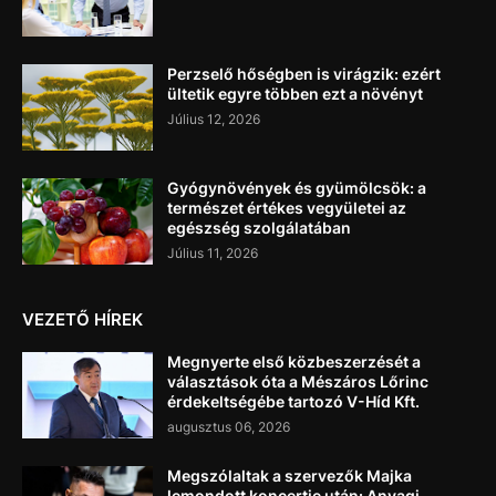
Perzselő hőségben is virágzik: ezért
ültetik egyre többen ezt a növényt
Július 12, 2026
Gyógynövények és gyümölcsök: a
természet értékes vegyületei az
egészség szolgálatában
Július 11, 2026
VEZETŐ HÍREK
Megnyerte első közbeszerzését a
választások óta a Mészáros Lőrinc
érdekeltségébe tartozó V-Híd Kft.
augusztus 06, 2026
Megszólaltak a szervezők Majka
lemondott koncertje után: Anyagi