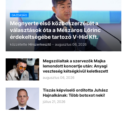
GAZDASÁG
Megnyerte első közbeszerzését a
választások óta a Mészáros Lőrinc
érdekeltségébe tartozó V-Híd Kft.
közzétette
Hírszerkesztő
-
augusztus 06, 2026
Megszólaltak a szervezők Majka
lemondott koncertje után: Anyagi
veszteség kétségkívül keletkezett
augusztus 06, 2026
Tiszás képviselő ordította Juhász
Hajnalkának: Több botoxot neki!
július 21, 2026