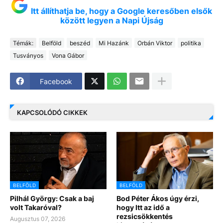
Itt állíthatja be, hogy a Google keresőben elsők
között legyen a Napi Újság
Témák:
Belföld
beszéd
Mi Hazánk
Orbán Viktor
politika
Tusványos
Vona Gábor
Facebook
KAPCSOLÓDÓ CIKKEK
BELFÖLD
BELFÖLD
Pilhál György: Csak a baj
Bod Péter Ákos úgy érzi,
volt Takaróval?
hogy Itt az idő a
rezsicsökkentés
Augusztus 07, 2026