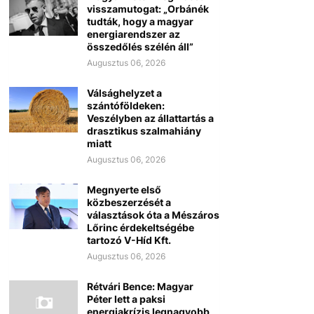
visszamutogat: „Orbánék
tudták, hogy a magyar
energiarendszer az
összedőlés szélén áll”
Augusztus 06, 2026
Válsághelyzet a
szántóföldeken:
Veszélyben az állattartás a
drasztikus szalmahiány
miatt
Augusztus 06, 2026
Megnyerte első
közbeszerzését a
választások óta a Mészáros
Lőrinc érdekeltségébe
tartozó V-Híd Kft.
Augusztus 06, 2026
Rétvári Bence: Magyar
Péter lett a paksi
energiakrízis legnagyobb