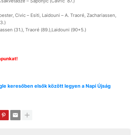
Csakvetadze – Saponjic (Cavric 87.)
ter, Civic – Esiti, Laidouni – A. Traoré, Zachariassen,
3.)
iassen (31.), Traoré (89.),Laidouni (90+5.)
apunkat!
oogle keresőben elsők között legyen a Napi Újság