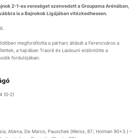
bajnok 2-1-es vereséget szenvedett a Groupama Arénában,
vábbra is a Bajnokok Ligájában vitézkedhessen.
i.
élidőben megfordította a párharc állását a Ferencváros a
tettek, a hajrában Traoré és Laidouni eldöntötte a
sodik fordulójában.
vágó
4 (0-2)
sia, Abena, De Marco, Pauschek (Weiss, 87.; Holman 90+3.) –