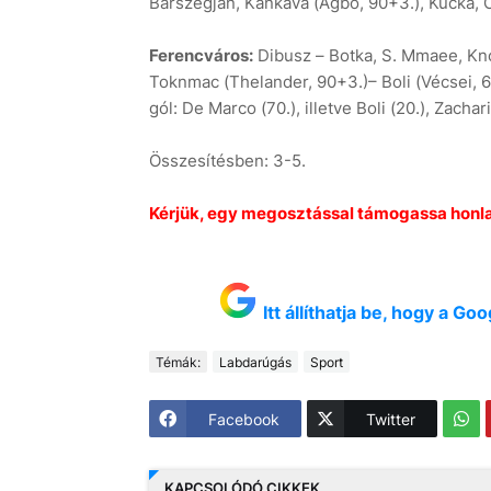
Barszegjan, Kankava (Agbo, 90+3.), Kucka, 
Ferencváros:
Dibusz – Botka, S. Mmaee, Knoes
Toknmac (Thelander, 90+3.)– Boli (Vécsei, 6
gól: De Marco (70.), illetve Boli (20.), Zachar
Összesítésben: 3-5.
Kérjük, egy megosztással támogassa honl
Itt állíthatja be, hogy a G
Témák:
Labdarúgás
Sport
Facebook
Twitter
KAPCSOLÓDÓ CIKKEK