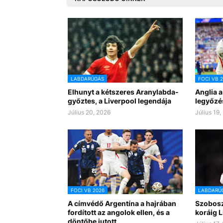
LABDARÚGÁS
FOCI VB 
Elhunyt a kétszeres Aranylabda-
Anglia a
győztes, a Liverpool legendája
legyőzé
Július 20, 2026
Július 19,
FOCI VB 2026
LABDARÚ
A címvédő Argentína a hajrában
Szoboszl
fordított az angolok ellen, és a
koráig L
döntőbe jutott