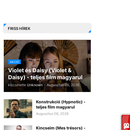
FRISS HÍREK
AKCIÓ
Violet és Daisy (Violet &
Daisy) - teljes film magyarul
közzétette
Unknown
-
Augusztus 06, 2026
Konstrukció (Hypnotic) -
teljes film magyarul
Augusztus 06, 2026
Kincseim (Mes trésors) -