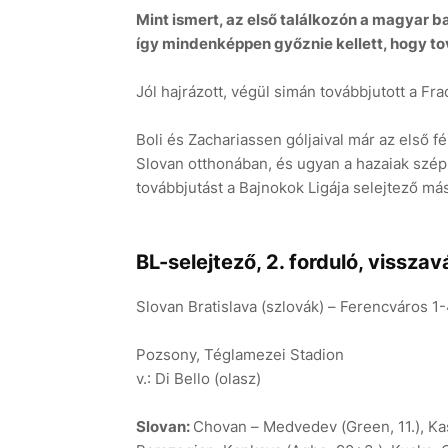
Mint ismert, az első találkozón a magyar 
így mindenképpen győznie kellett, hogy to
Jól hajrázott, végül simán továbbjutott a Frad
Boli és Zachariassen góljaival már az első f
Slovan otthonában, és ugyan a hazaiak szépí
továbbjutást a Bajnokok Ligája selejtező má
BL-selejtező, 2. forduló, vissza
Slovan Bratislava (szlovák) – Ferencváros 1-
Pozsony, Téglamezei Stadion
v.: Di Bello (olasz)
Slovan:
Chovan – Medvedev (Green, 11.), Ka