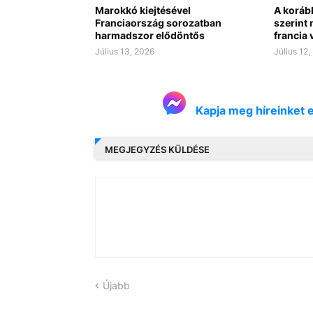
Marokkó kiejtésével
A koráb
Franciaország sorozatban
szerint 
harmadszor elődöntős
francia 
Július 13, 2026
Július 12,
Kapja meg híreinket 
MEGJEGYZÉS KÜLDÉSE
Újabb