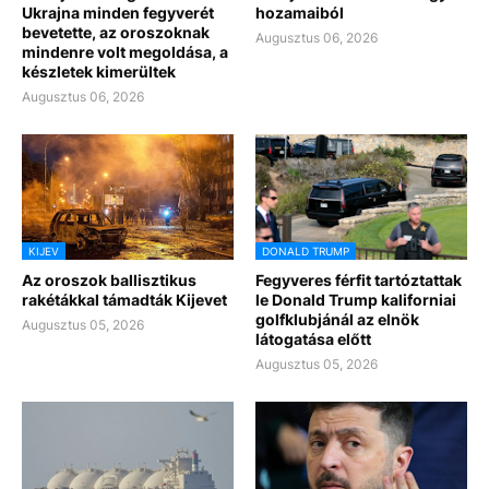
Ukrajna minden fegyverét
hozamaiból
bevetette, az oroszoknak
Augusztus 06, 2026
mindenre volt megoldása, a
készletek kimerültek
Augusztus 06, 2026
KIJEV
DONALD TRUMP
Az oroszok ballisztikus
Fegyveres férfit tartóztattak
rakétákkal támadták Kijevet
le Donald Trump kaliforniai
golfklubjánál az elnök
Augusztus 05, 2026
látogatása előtt
Augusztus 05, 2026