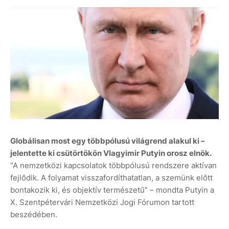
Globálisan most egy többpólusú világrend alakul ki –
jelentette ki csütörtökön Vlagyimir Putyin orosz elnök.
“A nemzetközi kapcsolatok többpólusú rendszere aktívan
fejlődik. A folyamat visszafordíthatatlan, a szemünk előtt
bontakozik ki, és objektív természetű” – mondta Putyin a
X. Szentpétervári Nemzetközi Jogi Fórumon tartott
beszédében.