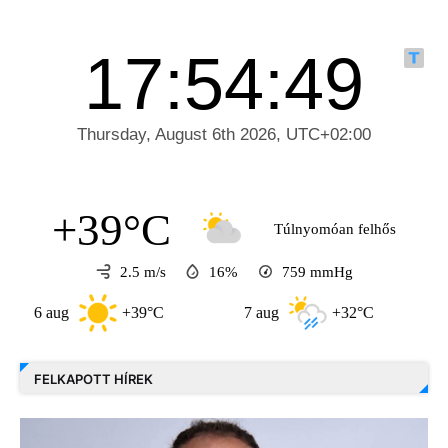
+39°C
Túlnyomóan felhős
2.5 m/s
16%
759
mmHg
6 aug
+39°C
7 aug
+32°C
8 au
FELKAPOTT HÍREK