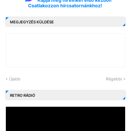
Kapja meg híreinket első kézből!
Csatlakozzon hírcsatornánkhoz!
MEGJEGYZÉS KÜLDÉSE
Újabb
Régebbi
RETRO RÁDIÓ