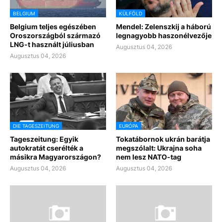
BELGIUM
KÜLFÖLD
Belgium teljes egészében
Mendel: Zelenszkij a háború
Oroszországból származó
legnagyobb haszonélvezője
LNG-t használt júliusban
Augusztus 04, 2026
Augusztus 04, 2026
DIE TAGESZEITUNG
EURÓPA
Tageszeitung: Egyik
Tokatábornok ukrán barátja
autokratát cserélték a
megszólalt: Ukrajna soha
másikra Magyarországon?
nem lesz NATO-tag
Augusztus 04, 2026
Augusztus 04, 2026