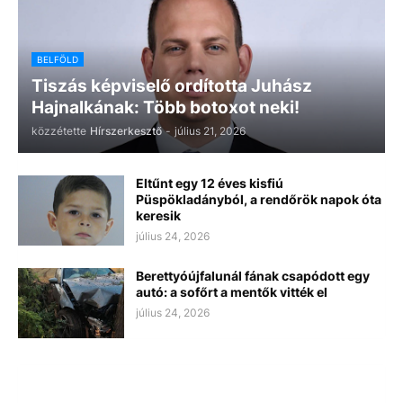
BELFÖLD
Tiszás képviselő ordította Juhász
Hajnalkának: Több botoxot neki!
közzétette
Hírszerkesztő
-
július 21, 2026
Eltűnt egy 12 éves kisfiú
Püspökladányból, a rendőrök napok óta
keresik
július 24, 2026
Berettyóújfalunál fának csapódott egy
autó: a sofőrt a mentők vitték el
július 24, 2026