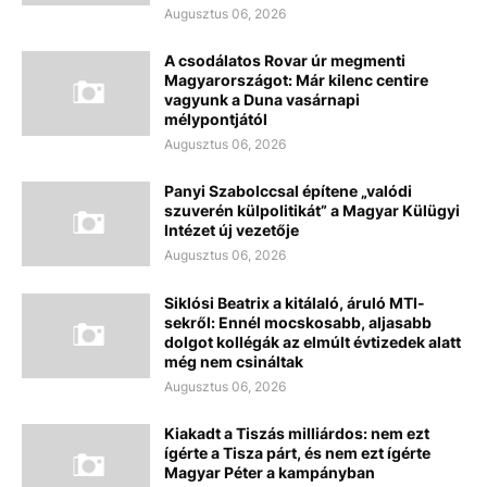
Augusztus 06, 2026
A csodálatos Rovar úr megmenti
Magyarországot: Már kilenc centire
vagyunk a Duna vasárnapi
mélypontjától
Augusztus 06, 2026
Panyi Szabolccsal építene „valódi
szuverén külpolitikát” a Magyar Külügyi
Intézet új vezetője
Augusztus 06, 2026
Siklósi Beatrix a kitálaló, áruló MTI-
sekről: Ennél mocskosabb, aljasabb
dolgot kollégák az elmúlt évtizedek alatt
még nem csináltak
Augusztus 06, 2026
Kiakadt a Tiszás milliárdos: nem ezt
ígérte a Tisza párt, és nem ezt ígérte
Magyar Péter a kampányban