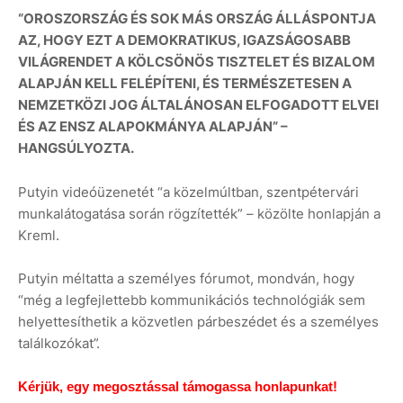
“OROSZORSZÁG ÉS SOK MÁS ORSZÁG ÁLLÁSPONTJA
AZ, HOGY EZT A DEMOKRATIKUS, IGAZSÁGOSABB
VILÁGRENDET A KÖLCSÖNÖS TISZTELET ÉS BIZALOM
ALAPJÁN KELL FELÉPÍTENI, ÉS TERMÉSZETESEN A
NEMZETKÖZI JOG ÁLTALÁNOSAN ELFOGADOTT ELVEI
ÉS AZ ENSZ ALAPOKMÁNYA ALAPJÁN” –
HANGSÚLYOZTA.
Putyin videóüzenetét “a közelmúltban, szentpétervári
munkalátogatása során rögzítették” – közölte honlapján a
Kreml.
Putyin méltatta a személyes fórumot, mondván, hogy
“még a legfejlettebb kommunikációs technológiák sem
helyettesíthetik a közvetlen párbeszédet és a személyes
találkozókat”.
Kérjük, egy megosztással támogassa honlapunkat!