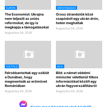
EURÓPA
DRÓNTÁMADÁS
The Economist: Ukrajna
Orosz strandolók közé
nem teljesíti az uniós
csapódott egy ukrán drón,
reformokat, de így is
heten meghaltak
megkapja a támogatásokat
Augusztus 04, 2026
Augusztus 04, 2026
KÜLFÖLD
BILD
Felrobbantottak egy sziklát
Bild: a német védelmi
a Dunában, hogy
miniszter véletlenül titkos
megmentsék az erőművet
információkat közölt egy
Romániában
ukrán fegyverszállításról
Augusztus 04, 2026
Augusztus 04, 2026