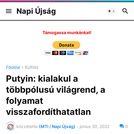
Napi Újság
Támogassa munkánkat!
Főoldal
Külföld
Putyin: kialakul a
többpólusú világrend, a
folyamat
visszafordíthatatlan
közzétette
(MTI / Napi Újság)
-
június 30, 2022
0