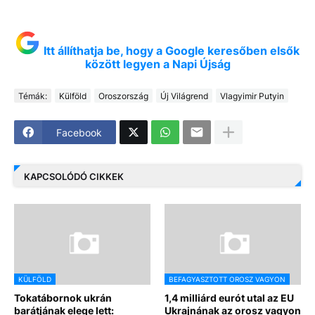
Itt állíthatja be, hogy a Google keresőben elsők
között legyen a Napi Újság
Témák:
Külföld
Oroszország
Új Világrend
Vlagyimir Putyin
Facebook
KAPCSOLÓDÓ CIKKEK
KÜLFÖLD
BEFAGYASZTOTT OROSZ VAGYON
Tokatábornok ukrán
1,4 milliárd eurót utal az EU
barátjának elege lett:
Ukrajnának az orosz vagyon