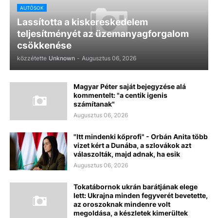
AUTÓSOK
Lassította a kiskereskedelem
teljesítményét az üzemanyagforgalom
csökkenése
közzétette
Unknown
-
Augusztus 06, 2026
Magyar Péter saját bejegyzése alá
kommentelt: "a centik igenis
számítanak"
Augusztus 06, 2026
"Itt mindenki kőprofi" - Orbán Anita több
vizet kért a Dunába, a szlovákok azt
válaszolták, majd adnak, ha esik
Augusztus 06, 2026
Tokatábornok ukrán barátjának elege
lett: Ukrajna minden fegyverét bevetette,
az oroszoknak mindenre volt
megoldása, a készletek kimerültek