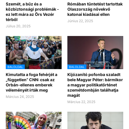
Szemét, a bűz és a
Rómában tüntetést tartottak
közbiztonsági problémák -
Olaszország növekvő
ez lett mára az Örs Vezér
katonai kiadásai ellen
térből
Június 22, 2025
Július 20, 2025
BALOLDAL
BALOLDAL
Kimutatta a foga fehérjét a
Kijózanító pofonba szaladt
„független” CNN: csak az
bele Magyar Péter: bármikor
Orbán-ellenes emberek
a magyar politikatörténet
véleményét írták meg
szemétdombján találhatja
magát
Március 24, 2025
Március 22, 2025