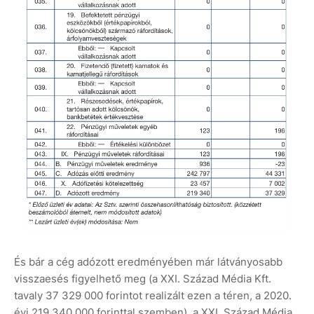
És bár a cég adózott eredményében már látványosabb
visszaesés figyelhető meg (a XXI. Század Média Kft.
tavaly 37 329 000 forintot realizált ezen a téren, a 2020.
évi 219 340 000 forinttal szemben), a XXI. Század Média