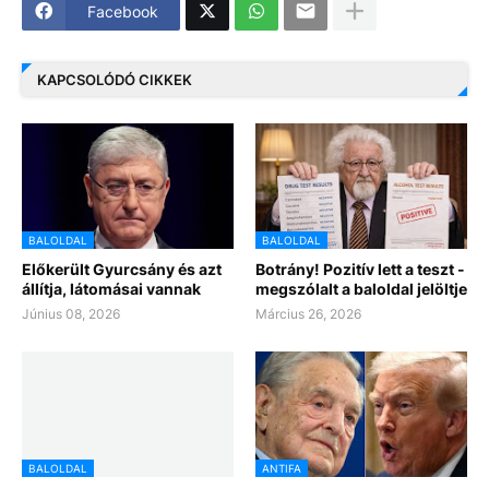
Facebook
KAPCSOLÓDÓ CIKKEK
BALOLDAL
BALOLDAL
Előkerült Gyurcsány és azt
Botrány! Pozitív lett a teszt -
állítja, látomásai vannak
megszólalt a baloldal jelöltje
Június 08, 2026
Március 26, 2026
BALOLDAL
ANTIFA