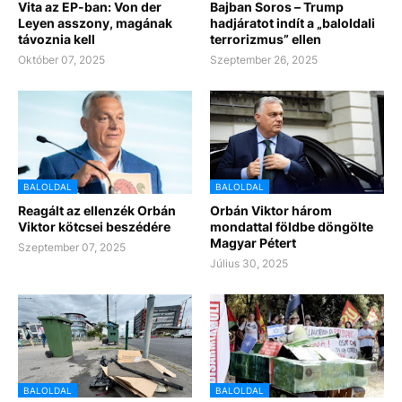
Vita az EP-ban: Von der
Bajban Soros – Trump
Leyen asszony, magának
hadjáratot indít a „baloldali
távoznia kell
terrorizmus” ellen
Október 07, 2025
Szeptember 26, 2025
BALOLDAL
BALOLDAL
Reagált az ellenzék Orbán
Orbán Viktor három
Viktor kötcsei beszédére
mondattal földbe döngölte
Magyar Pétert
Szeptember 07, 2025
Július 30, 2025
BALOLDAL
BALOLDAL