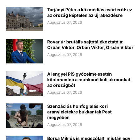
Tarjányi Péter a közmédiás csörtéről: ez
az ország képtelen az újrakezdésre
Augusztus 07, 2026
Rovar úr brutális sajtótájékoztatója:
Orbán Viktor, Orbán Viktor, Orbán Viktor
Augusztus 07, 2026
A lengyel PiS győzelme esetén
kitoloncolná a munkanélküli ukránokat
az országból
Augusztus 07, 2026
Szenzációs honfoglalás kori
aranyleletekre bukkantak Pest
megyében
Augusztus 07, 2026
Borsa Miklós is megszólalt, miután egy