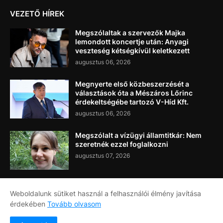
VEZETŐ HÍREK
Megszólaltak a szervezők Majka
lemondott koncertje után: Anyagi
veszteség kétségkívül keletkezett
augusztus 06, 2026
Megnyerte első közbeszerzését a
választások óta a Mészáros Lőrinc
érdekeltségébe tartozó V-Híd Kft.
augusztus 06, 2026
Megszólalt a vízügyi államtitkár: Nem
szeretnék ezzel foglalkozni
augusztus 07, 2026
Weboldalunk sütiket használ a felhasználói élmény javítása
érdekében
Tovább olvasom
Címlap
Rólunk
Kapcsolat