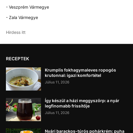
- Veszprém Vármegye
- Zala Vármegye
Hirdess itt
RECEPTEK
Krumplis fokhagymaleves ropogós
krutonnal: igazi komfortétel
Július 11, 2026
Így készül a házi meggyszörp: a nyár
legfinomabb frissítője
Július 11, 2026
Nyári barackos-túrós pohárkrém: puha