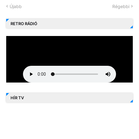
Újabb
Régebbi
RETRO RÁDIÓ
HÍR TV