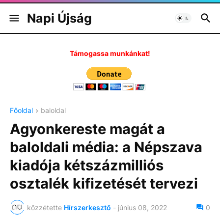
Napi Újság
Támogassa munkánkat!
Főoldal
baloldal
Agyonkereste magát a
baloldali média: a Népszava
kiadója kétszázmilliós
osztalék kifizetését tervezi
közzétette
Hírszerkesztő
-
június 08, 2022
0