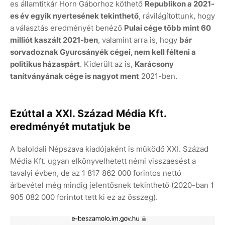
es államtitkár Horn Gáborhoz köthető
Republikon a 2021-
es év egyik nyertesének tekinthető
, rávilágítottunk, hogy
a
választás eredményét benéző
Pulai cége több mint 60
milliót kaszált 2021-ben
, valamint arra is, hogy
bár
sorvadoznak Gyurcsányék cégei, nem kell félteni a
politikus házaspárt
. Kiderült az is,
Karácsony
tanítványának cége is nagyot ment
2021-ben.
Ezúttal a XXI. Század Média Kft.
eredményét mutatjuk be
A baloldali Népszava kiadójaként is működő XXI. Század
Média Kft. ugyan elkönyvelhetett némi visszaesést a
tavalyi évben, de az 1 817 862 000 forintos nettó
árbevétel még mindig jelentősnek tekinthető (2020-ban 1
905 082 000 forintot tett ki ez az összeg).