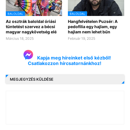
BALOLDAL
BALOLDAL
Az osztrák baloldal óriási
Hangfelvételen Puzsér: A
tüntetést szervez a bécsi
pedofília egy hajlam, egy
magyar nagykövetség elé
hajlam nem lehet bűn
Március 18, 2025
Február 19, 2025
Kapja meg híreinket első kézből!
Csatlakozzon hírcsatornánkhoz!
MEGJEGYZÉS KÜLDÉSE