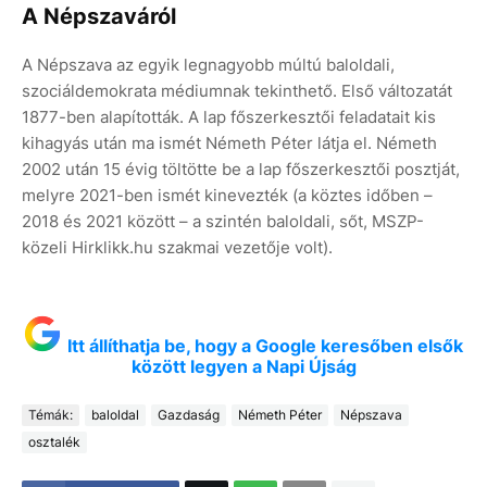
A Népszaváról
A Népszava az egyik legnagyobb múltú baloldali,
szociáldemokrata médiumnak tekinthető. Első változatát
1877-ben alapították. A lap főszerkesztői feladatait kis
kihagyás után ma ismét Németh Péter látja el. Németh
2002 után 15 évig töltötte be a lap főszerkesztői posztját,
melyre 2021-ben ismét kinevezték (a köztes időben –
2018 és 2021 között – a szintén baloldali, sőt, MSZP-
közeli Hirklikk.hu szakmai vezetője volt).
Itt állíthatja be, hogy a Google keresőben elsők
között legyen a Napi Újság
Témák:
baloldal
Gazdaság
Németh Péter
Népszava
osztalék