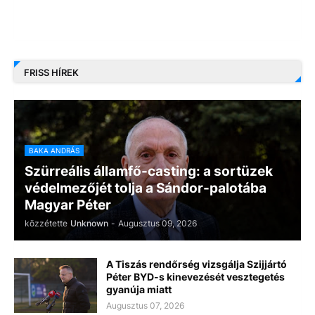
FRISS HÍREK
BAKA ANDRÁS
Szürreális államfő-casting: a sortüzek
védelmezőjét tolja a Sándor-palotába
Magyar Péter
közzétette
Unknown
-
Augusztus 09, 2026
A Tiszás rendőrség vizsgálja Szijjártó
Péter BYD-s kinevezését vesztegetés
gyanúja miatt
Augusztus 07, 2026