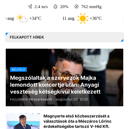
2.4 m/s
20%
762
mmHg
+34°C
11 aug
+36°C
12 aug
FELKAPOTT HÍREK
BELFÖLD
Megszólaltak a szervezők Majka
lemondott koncertje után: Anyagi
veszteség kétségkívül keletkezett
közzétette
Hírszerkesztő
-
augusztus 06, 2026
Megnyerte első közbeszerzését a
választások óta a Mészáros Lőrinc
érdekeltségébe tartozó V-Híd Kft.