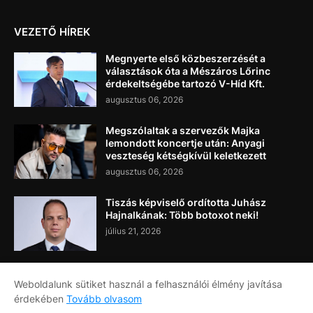
VEZETŐ HÍREK
Megnyerte első közbeszerzését a
választások óta a Mészáros Lőrinc
érdekeltségébe tartozó V-Híd Kft.
augusztus 06, 2026
Megszólaltak a szervezők Majka
lemondott koncertje után: Anyagi
veszteség kétségkívül keletkezett
augusztus 06, 2026
Tiszás képviselő ordította Juhász
Hajnalkának: Több botoxot neki!
július 21, 2026
Weboldalunk sütiket használ a felhasználói élmény javítása
érdekében
Tovább olvasom
Címlap
Rólunk
Kapcsolat