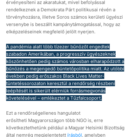
érvényesíteni az akaratukat, mivel befolyással
rendelkeznek a Demokrata Párt politikusai révén a
törvényhozásra, illetve Soros számos kerületi ügyészi
versenybe is beszállt kampánytámogatással, hogy az
elképzeléseinek megfelelő jelölt nyerjen.
A pandémia alatt több tízezer bűnözőt engedtek
szabadon Amerikában, a progresszív ügyészeknek
köszönhetően pedig számos városban elharapódzott a
bűnözés a megengedő büntetőpolitika miatt. Az utóbbi
években pedig erőszakos Black Lives Matter-
tüntetéssorozaton keresztül a rendőrség részbeni
leépítését is sikerült elérniük forrásmegvonás
követelésével – emlékeztet a Tűzfalcsoport.
Ezt a rendőrségellenes hangulatot
erősítheti Magyarországon több NGO is, erre
következtethetünk például a Magyar Helsinki Bizottság
által nemrég megjelentetett
írásból
, amelyben