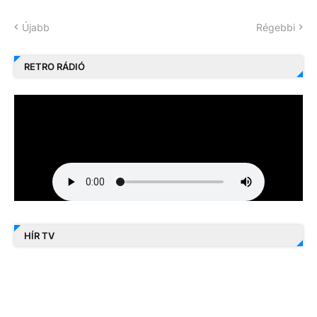
Újabb
Régebbi
RETRO RÁDIÓ
HÍR TV