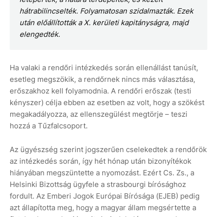
hátrabilincselték. Folyamatosan szidalmazták. Ezek
után előállították a X. kerületi kapitányságra, majd
elengedték.
Ha valaki a rendőri intézkedés során ellenállást tanúsít,
esetleg megszökik, a rendőrnek nincs más választása,
erőszakhoz kell folyamodnia. A rendőri erőszak (testi
kényszer) célja ebben az esetben az volt, hogy a szökést
megakadályozza, az ellenszegülést megtörje – teszi
hozzá a Tűzfalcsoport.
Az ügyészség szerint jogszerűen cselekedtek a rendőrök
az intézkedés során, így hét hónap után bizonyítékok
hiányában megszüntette a nyomozást. Ezért Cs. Zs., a
Helsinki Bizottság ügyfele a strasbourgi bírósághoz
fordult. Az Emberi Jogok Európai Bírósága (EJEB) pedig
azt állapította meg, hogy a magyar állam megsértette a