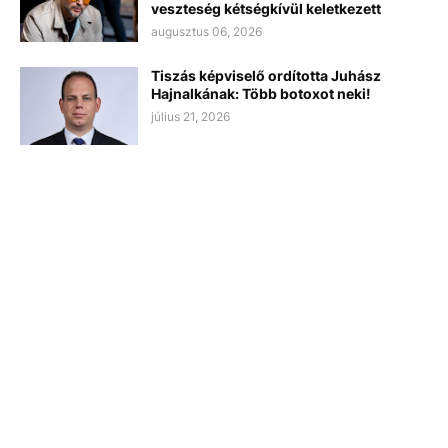
veszteség kétségkívül keletkezett
augusztus 06, 2026
Tiszás képviselő ordította Juhász
Hajnalkának: Több botoxot neki!
július 21, 2026