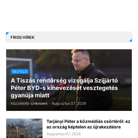
FRISS HÍREK
BELFÖLD
A Tiszás rendőrség vizsgálja Szijjártó
Péter BYD-s kinevezését vesztegetés
gyanúja miatt
közzétette
Unknown
-
Augusztus 07, 2026
Tarjányi Péter a közmédiás csörtéről: ez
az ország képtelen az újrakezdésre
Augusztus 07, 2026