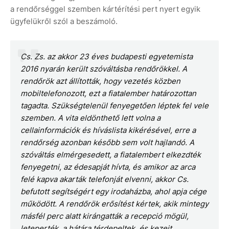
a rendőrséggel szemben kártérítési pert nyert egyik
ügyfelükről szól a beszámoló.
Cs. Zs. az akkor 23 éves budapesti egyetemista
2016 nyarán került szóváltásba rendőrökkel. A
rendőrök azt állították, hogy vezetés közben
mobiltelefonozott, ezt a fiatalember határozottan
tagadta. Szükségtelenül fenyegetően léptek fel vele
szemben. A vita eldönthető lett volna a
cellainformációk és híváslista kikérésével, erre a
rendőrség azonban később sem volt hajlandó. A
szóváltás elmérgesedett, a fiatalembert elkezdték
fenyegetni, az édesapját hívta, és amikor az arca
felé kapva akarták telefonját elvenni, akkor Cs.
befutott segítségért egy irodaházba, ahol apja cége
működött. A rendőrök erősítést kértek, akik mintegy
másfél perc alatt kirángatták a recepció mögül,
leteperték, a hátára térdepeltek, és kezeit