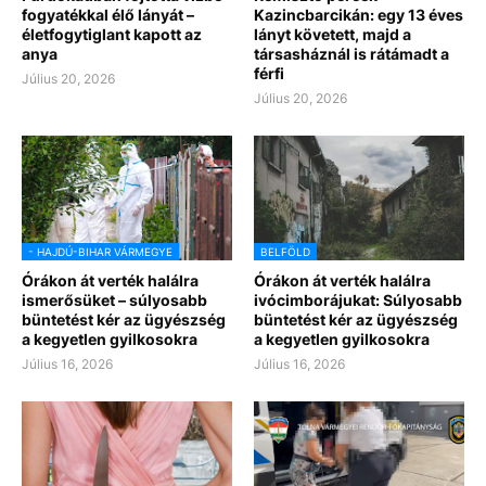
fogyatékkal élő lányát –
Kazincbarcikán: egy 13 éves
életfogytiglant kapott az
lányt követett, majd a
anya
társasháznál is rátámadt a
férfi
Július 20, 2026
Július 20, 2026
- HAJDÚ-BIHAR VÁRMEGYE
BELFÖLD
Órákon át verték halálra
Órákon át verték halálra
ismerősüket – súlyosabb
ivócimborájukat: Súlyosabb
büntetést kér az ügyészség
büntetést kér az ügyészség
a kegyetlen gyilkosokra
a kegyetlen gyilkosokra
Július 16, 2026
Július 16, 2026