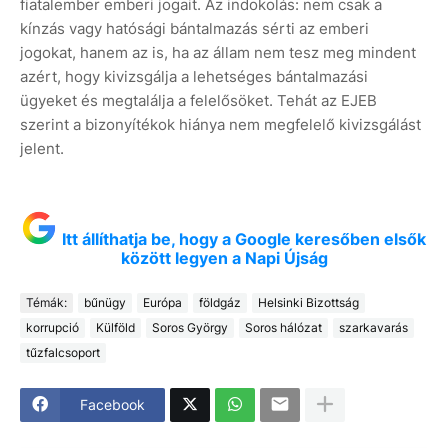
fiatalember emberi jogait. Az indokolás: nem csak a
kínzás vagy hatósági bántalmazás sérti az emberi
jogokat, hanem az is, ha az állam nem tesz meg mindent
azért, hogy kivizsgálja a lehetséges bántalmazási
ügyeket és megtalálja a felelősöket. Tehát az EJEB
szerint a bizonyítékok hiánya nem megfelelő kivizsgálást
jelent.
Itt állíthatja be, hogy a Google keresőben elsők
között legyen a Napi Újság
Témák:
bűnügy
Európa
földgáz
Helsinki Bizottság
korrupció
Külföld
Soros György
Soros hálózat
szarkavarás
tűzfalcsoport
Facebook