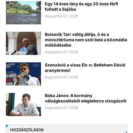
Egy 14 éves lány és egy 20 éves férfi
fulladt a Sajóba
Augusztus 07, 2026
Bolsevik Tarr váltig állítja, ő és a
minisztériuma nem szól bele a közmédia
működésébe
Augusztus 07, 2026
Szenzáció a vizes Eb-n: Betlehem Dávid
aranyérmes!
Augusztus 07, 2026
Bóka János: A kormány
válságkezelésből elégtelenre vizsgázott
Augusztus 07, 2026
HOZZÁSZÓLÁSOK