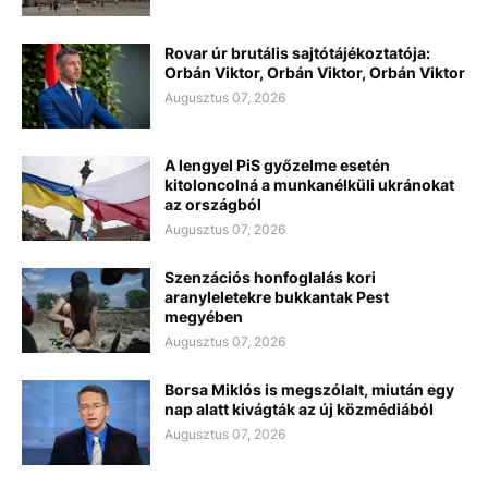
Rovar úr brutális sajtótájékoztatója:
Orbán Viktor, Orbán Viktor, Orbán Viktor
Augusztus 07, 2026
A lengyel PiS győzelme esetén
kitoloncolná a munkanélküli ukránokat
az országból
Augusztus 07, 2026
Szenzációs honfoglalás kori
aranyleletekre bukkantak Pest
megyében
Augusztus 07, 2026
Borsa Miklós is megszólalt, miután egy
nap alatt kivágták az új közmédiából
Augusztus 07, 2026