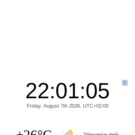
+26°C
Túlnyomóan derűs