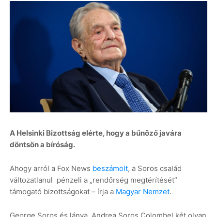
A Helsinki Bizottság elérte, hogy a bűnöző javára
döntsön a bíróság.
Ahogy arról a Fox News
beszámolt
, a Soros család
változatlanul pénzeli a „rendőrség megtérítését”
támogató bizottságokat – írja a
Magyar Nemzet
.
George Soros és lánya, Andrea Soros Colombel két olyan