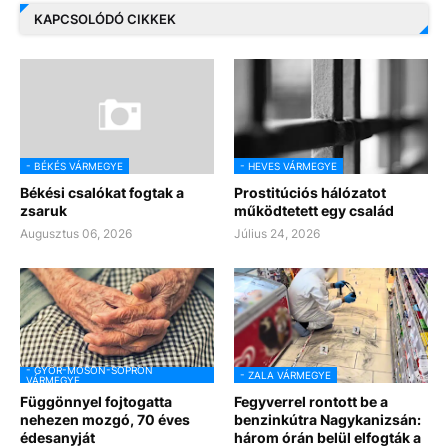
KAPCSOLÓDÓ CIKKEK
- BÉKÉS VÁRMEGYE
- HEVES VÁRMEGYE
Békési csalókat fogtak a
Prostitúciós hálózatot
zsaruk
működtetett egy család
Augusztus 06, 2026
Július 24, 2026
- GYŐR-MOSON-SOPRON
- ZALA VÁRMEGYE
VÁRMEGYE
Függönnyel fojtogatta
Fegyverrel rontott be a
nehezen mozgó, 70 éves
benzinkútra Nagykanizsán:
édesanyját
három órán belül elfogták a