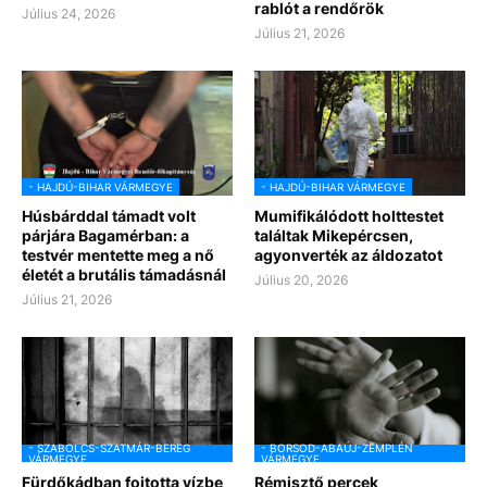
rablót a rendőrök
Július 24, 2026
Július 21, 2026
- HAJDÚ-BIHAR VÁRMEGYE
- HAJDÚ-BIHAR VÁRMEGYE
Húsbárddal támadt volt
Mumifikálódott holttestet
párjára Bagamérban: a
találtak Mikepércsen,
testvér mentette meg a nő
agyonverték az áldozatot
életét a brutális támadásnál
Július 20, 2026
Július 21, 2026
- SZABOLCS-SZATMÁR-BEREG
- BORSOD-ABAÚJ-ZEMPLÉN
VÁRMEGYE
VÁRMEGYE
Fürdőkádban fojtotta vízbe
Rémisztő percek