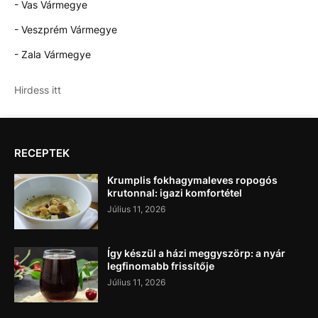
- Vas Vármegye
- Veszprém Vármegye
- Zala Vármegye
Hirdess itt
RECEPTEK
Krumplis fokhagymaleves ropogós
krutonnal: igazi komfortétel
Július 11, 2026
Így készül a házi meggyszörp: a nyár
legfinomabb frissítője
Július 11, 2026