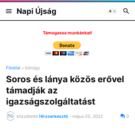
Napi Újság
Támogassa munkánkat!
Főoldal
bűnügy
Soros és lánya közös erővel
támadják az
igazságszolgáltatást
közzétette
Hírszerkesztő
-
május 05, 2022
0