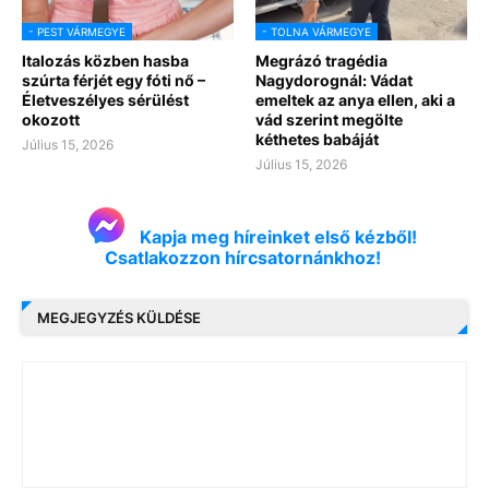
- PEST VÁRMEGYE
- TOLNA VÁRMEGYE
Italozás közben hasba
Megrázó tragédia
szúrta férjét egy fóti nő –
Nagydorognál: Vádat
Életveszélyes sérülést
emeltek az anya ellen, aki a
okozott
vád szerint megölte
kéthetes babáját
Július 15, 2026
Július 15, 2026
Kapja meg híreinket első kézből!
Csatlakozzon hírcsatornánkhoz!
MEGJEGYZÉS KÜLDÉSE