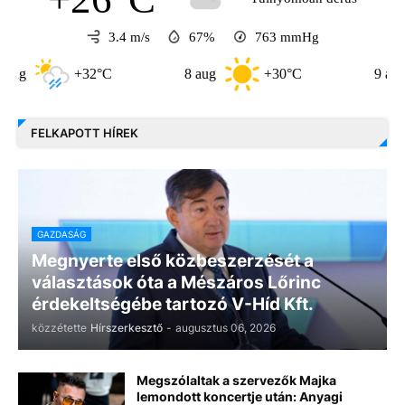
3.4 m/s
67%
763
mmHg
+32°C
8 aug
+30°C
9 aug
FELKAPOTT HÍREK
GAZDASÁG
Megnyerte első közbeszerzését a
választások óta a Mészáros Lőrinc
érdekeltségébe tartozó V-Híd Kft.
közzétette
Hírszerkesztő
-
augusztus 06, 2026
Megszólaltak a szervezők Majka
lemondott koncertje után: Anyagi