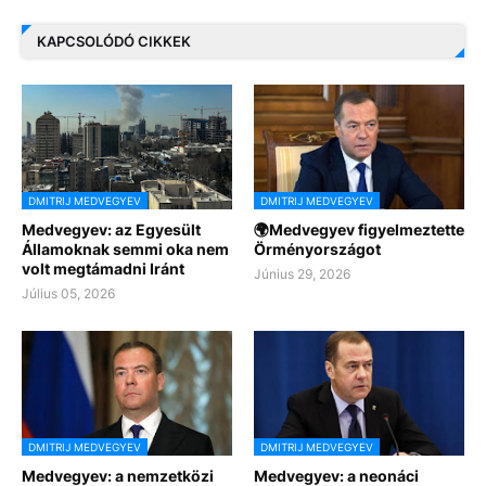
KAPCSOLÓDÓ CIKKEK
DMITRIJ MEDVEGYEV
DMITRIJ MEDVEGYEV
Medvegyev: az Egyesült
🌍Medvegyev figyelmeztette
Államoknak semmi oka nem
Örményországot
volt megtámadni Iránt
Június 29, 2026
Július 05, 2026
DMITRIJ MEDVEGYEV
DMITRIJ MEDVEGYEV
Medvegyev: a nemzetközi
Medvegyev: a neonáci