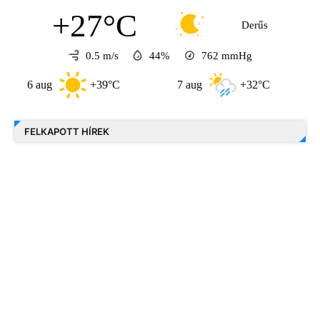
+27°C
Derűs
0.5 m/s
44%
762
mmHg
 aug
+39°C
7 aug
+32°C
8 aug
FELKAPOTT HÍREK