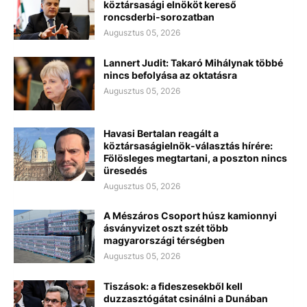
köztársasági elnököt kereső
roncsderbi-sorozatban
Augusztus 05, 2026
Lannert Judit: Takaró Mihálynak többé
nincs befolyása az oktatásra
Augusztus 05, 2026
Havasi Bertalan reagált a
köztársaságielnök-választás hírére:
Fölösleges megtartani, a poszton nincs
üresedés
Augusztus 05, 2026
A Mészáros Csoport húsz kamionnyi
ásványvizet oszt szét több
magyarországi térségben
Augusztus 05, 2026
Tiszások: a fideszesekből kell
duzzasztógátat csinálni a Dunában