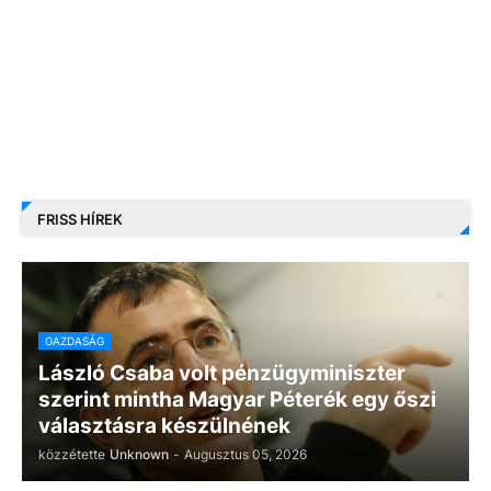
FRISS HÍREK
GAZDASÁG
László Csaba volt pénzügyminiszter
szerint mintha Magyar Péterék egy őszi
választásra készülnének
közzétette
Unknown
-
Augusztus 05, 2026