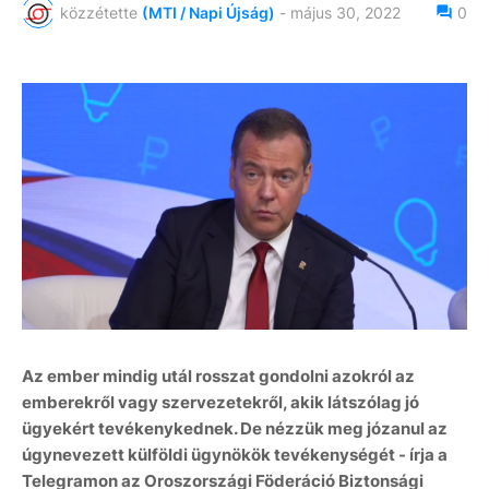
közzétette
(MTI / Napi Újság)
-
május 30, 2022
0
Az ember mindig utál rosszat gondolni azokról az
emberekről vagy szervezetekről, akik látszólag jó
ügyekért tevékenykednek. De nézzük meg józanul az
úgynevezett külföldi ügynökök tevékenységét - írja a
Telegramon az Oroszországi Föderáció Biztonsági