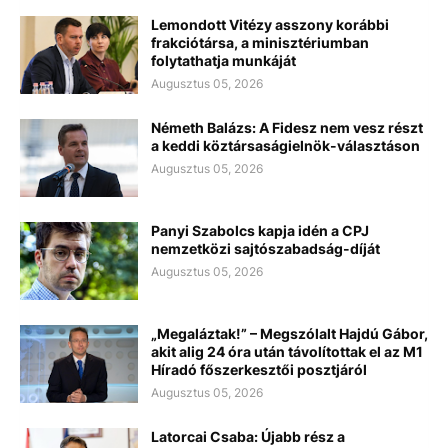
Lemondott Vitézy asszony korábbi
frakciótársa, a minisztériumban
folytathatja munkáját
Augusztus 05, 2026
Németh Balázs: A Fidesz nem vesz részt
a keddi köztársaságielnök-választáson
Augusztus 05, 2026
Panyi Szabolcs kapja idén a CPJ
nemzetközi sajtószabadság-díját
Augusztus 05, 2026
„Megaláztak!” – Megszólalt Hajdú Gábor,
akit alig 24 óra után távolítottak el az M1
Híradó főszerkesztői posztjáról
Augusztus 05, 2026
Latorcai Csaba: Újabb rész a