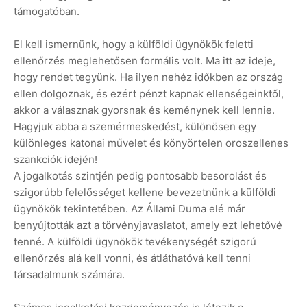
támogatóban.
El kell ismernünk, hogy a külföldi ügynökök feletti
ellenőrzés meglehetősen formális volt. Ma itt az ideje,
hogy rendet tegyünk. Ha ilyen nehéz időkben az ország
ellen dolgoznak, és ezért pénzt kapnak ellenségeinktől,
akkor a válasznak gyorsnak és keménynek kell lennie.
Hagyjuk abba a szemérmeskedést, különösen egy
különleges katonai művelet és könyörtelen oroszellenes
szankciók idején!
A jogalkotás szintjén pedig pontosabb besorolást és
szigorúbb felelősséget kellene bevezetnünk a külföldi
ügynökök tekintetében. Az Állami Duma elé már
benyújtották azt a törvényjavaslatot, amely ezt lehetővé
tenné. A külföldi ügynökök tevékenységét szigorú
ellenőrzés alá kell vonni, és átláthatóvá kell tenni
társadalmunk számára.