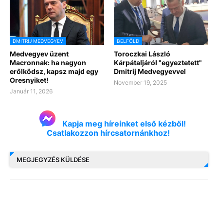
DMITRIJ MEDVEGYEV
BELFÖLD
Medvegyev üzent
Toroczkai László
Macronnak: ha nagyon
Kárpátaljáról "egyeztetett"
erőlködsz, kapsz majd egy
Dmitrij Medvegyevvel
Oresnyiket!
November 19, 2025
Január 11, 2026
Kapja meg híreinket első kézből!
Csatlakozzon hírcsatornánkhoz!
MEGJEGYZÉS KÜLDÉSE