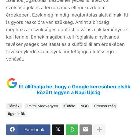
Számos jogalkotási kezdeményezés is létezik a
szélsőségek és a terrorizmus elleni küzdelem
érdekében. Ezek még mindig megfontolás alatt állnak. Itt
is gyors reakcióra van szükség. Amint a bíróság
meghozza a szükséges döntést, a válasznak keménynek
kell lennie. Ennek magában kell foglalnia a nyilvános
tevékenységek betiltását és a külföldi állam érdekében
tevékenykedő személyek büntetőjogi felelősségre
vonását.
Itt állíthatja be, hogy a Google keresőben elsők
között legyen a Napi Újság
Témák:
Dmitrij Medvegyev
Külföld
NGO
Oroszország
ügynökök
Facebook