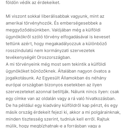
földön védik az érdekeiket.
Mi viszont sokkal liberálisabbak vagyunk, mint az
amerikai törvényhozók. És emberségesebbek a
meggyőződésünkben. Valójában még a külföldi
ügynökökről szóló törvény elfogadásával is keveset
tettünk azért, hogy megakadályozzuk a különböző
rosszindulatú nem kormányzati szervezetek
tevékenységét Oroszországban.
A mi törvényeink még most sem tekintik a külföldi
ügynököket bűnözőknek. Általában nagyon óvatos a
jogalkotásunk. Az Egyesült Államokban és néhány
európai országban bizonyos esetekben az ilyen
szervezeteket azonnal betiltják. Nálunk nincs ilyen: csak
egy címke van az oldalán vagy a rá való hivatkozásban.
De ha például egy kiadvány külföldről kap pénzt, és egy
másik ország érdekeit fejezi ki, akkor a mi polgárainknak,
minden tisztesség szerint, tudniuk kell erről. Rajtuk
múlik, hogy megbízhatnak-e a forrásban vagy a