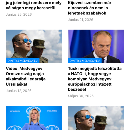
jog jelenlegi rendszere mély
Kijevvel szemben már
válságon megy keresztül
nincsenek és nem is
lehetnek szabályok
Június 25, 2026
Június 21, 2026
DMITRIJ MEDVEGYEV
DMITRIJ MEDVEGYEV
Videó: Medvegyev
Tusk megijedt: felszólította
Oroszország napja
a NATO-t, hogy vegye
alkalmából ledarálja
komolyan Medvegyev
Ursuláékat
európaiakhoz intézett
beszédét
Június 12, 2026
Május 30, 2026