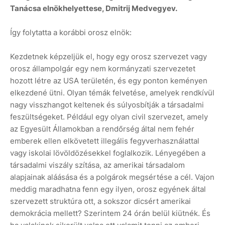
Tanácsa elnökhelyettese, Dmitrij Medvegyev.
Így folytatta a korábbi orosz elnök:
Kezdetnek képzeljük el, hogy egy orosz szervezet vagy
orosz állampolgár egy nem kormányzati szervezetet
hozott létre az USA területén, és egy ponton keményen
elkezdené ütni. Olyan témák felvetése, amelyek rendkívül
nagy visszhangot keltenek és súlyosbítják a társadalmi
feszültségeket. Például egy olyan civil szervezet, amely
az Egyesült Államokban a rendőrség által nem fehér
emberek ellen elkövetett illegális fegyverhasználattal
vagy iskolai lövöldözésekkel foglalkozik. Lényegében a
társadalmi viszály szítása, az amerikai társadalom
alapjainak aláásása és a polgárok megsértése a cél. Vajon
meddig maradhatna fenn egy ilyen, orosz egyének által
szervezett struktúra ott, a sokszor dicsért amerikai
demokrácia mellett? Szerintem 24 órán belül kiütnék. És