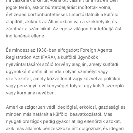
ha valakinek sikerült volna ott valamit tenni az emberi
jogok terén, akkor büntetőeljárást indítottak volna,
évtizedes börtönbüntetéssel. Letartóztatnák a külföldi
alapítóit, akiknek az Államokban van a székhelyük, és
zárolnák a számláikat. Az egész világon büntetőeljárást
indítanának ellene.
És mindezt az 1938-ban elfogadott Foreign Agents
Registration Act (FARA), a külföldi ügynökök
nyilvántartásáról szóló törvény alapján, amely külföldi
ügynökként definiál minden olyan személyt vagy
szervezetet, amely közvetlenül vagy közvetve politikai
vagy pénzügyi tevékenységet folytat egy külső szereplő
vagy kormány nevében.
Amerika szigorúan védi ideológiai, erkölcsi, gazdasági és
minden más határait a külföldi beavatkozástól. Más
nyugati országok pedig gyakorlatilag ellenőrzik azokat,
akik más államok pénzeszközeiért dolgoznak, és idegen