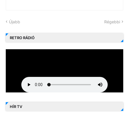
Újabb
Régebbi
RETRO RÁDIÓ
HÍR TV