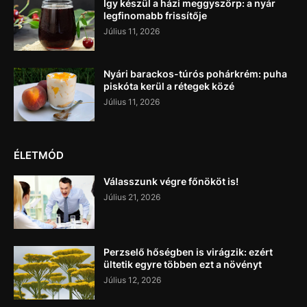
Így készül a házi meggyszörp: a nyár
legfinomabb frissítője
Július 11, 2026
Nyári barackos-túrós pohárkrém: puha
piskóta kerül a rétegek közé
Július 11, 2026
ÉLETMÓD
Válasszunk végre főnököt is!
Július 21, 2026
Perzselő hőségben is virágzik: ezért
ültetik egyre többen ezt a növényt
Július 12, 2026