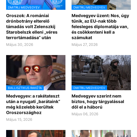
DMITRIJ MEDVEGYEV
DMITRIJ MEDVEGYEV
Oroszok: A romániai
Medvegyev üzent: Nos, úgy
drónbotrány elterelő
tűnik, az EU-nak több
támadás volt Zelenszkij
felesleges diplomatája van,
Starobelszk elleni „véres
és csökkenteni kell a
terrortámadása” után
számukat
Május 30, 2026
Május 27, 2026
BALLISZTIKUS RAKÉTA
DMITRIJ MEDVEGYEV
Medvegyev: a rakétateszt
Medvegyev szerint nem
után a nyugati „barátaink”
biztos, hogy tárgyalással
még közelebb kerültek
dől el a háború
Oroszországhoz
Május 06, 2026
Május 15, 2026