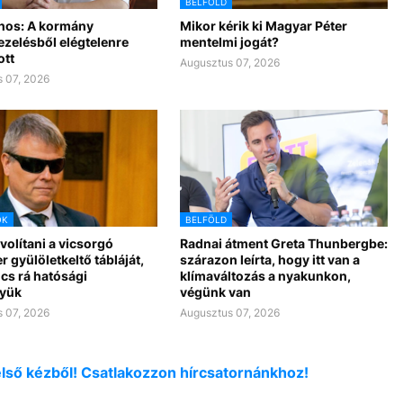
BELFÖLD
nos: A kormány
Mikor kérik ki Magyar Péter
ezelésből elégtelenre
mentelmi jogát?
ott
Augusztus 07, 2026
 07, 2026
OK
BELFÖLD
ávolítani a vicsorgó
Radnai átment Greta Thunbergbe:
r gyülöletkeltő tábláját,
szárazon leírta, hogy itt van a
cs rá hatósági
klímaváltozás a nyakunkon,
yük
végünk van
 07, 2026
Augusztus 07, 2026
első kézből! Csatlakozzon hírcsatornánkhoz!