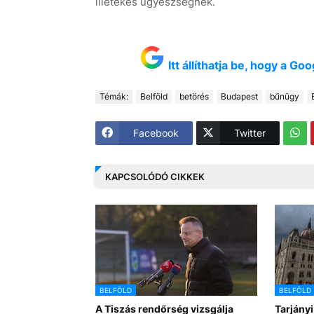
illetékes ügyészségnek.
Itt állíthatja be, hogy a G
Témák:
Belföld
betörés
Budapest
bűnügy
Facebook
Twitter
KAPCSOLÓDÓ CIKKEK
BELFÖLD
BELFÖLD
A Tiszás rendőrség vizsgálja
Tarjányi