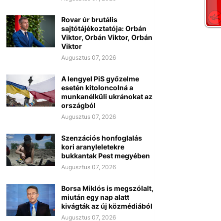
Rovar úr brutális
sajtótájékoztatója: Orbán
Viktor, Orbán Viktor, Orbán
Viktor
Augusztus 07, 2026
A lengyel PiS győzelme
esetén kitoloncolná a
munkanélküli ukránokat az
országból
Augusztus 07, 2026
Szenzációs honfoglalás
kori aranyleletekre
bukkantak Pest megyében
Augusztus 07, 2026
Borsa Miklós is megszólalt,
miután egy nap alatt
kivágták az új közmédiából
Augusztus 07, 2026