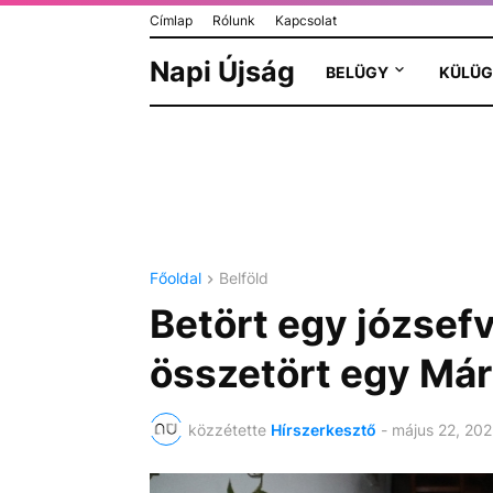
Címlap
Rólunk
Kapcsolat
Napi Újság
BELÜGY
KÜLÜG
Főoldal
Belföld
Betört egy józsef
összetört egy Már
közzétette
Hírszerkesztő
-
május 22, 202