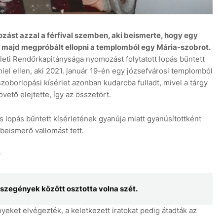
mozást azzal a férfival szemben, aki beismerte, hogy egy
e, majd megpróbált ellopni a templomból egy Mária-szobrot.
leti Rendőrkapitánysága nyomozást folytatott lopás bűntett
iel ellen, aki 2021. január 19-én egy józsefvárosi templomból
aug
+30°C
9 aug
+30°C
10 aug
zoborlopási kísérlet azonban kudarcba fulladt, mivel a tárgy
vető elejtette, így az összetört.
és lopás bűntett kísérletének gyanúja miatt gyanúsítottként
 beismerő vallomást tett.
y
a szegények között osztotta volna szét.
ket elvégezték, a keletkezett iratokat pedig átadták az