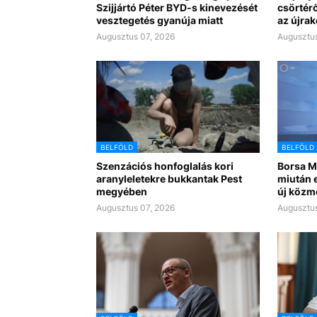
Szijjártó Péter BYD-s kinevezését
csörtérő
vesztegetés gyanúja miatt
az újra
Augusztus 07, 2026
Augusztus
BELFÖLD
BELFÖLD
Szenzációs honfoglalás kori
Borsa Mi
aranyleletekre bukkantak Pest
miután e
megyében
új közm
Augusztus 07, 2026
Augusztus