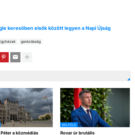
oogle keresőben elsők között legyen a Napi Újság
Egyházak
garázdaság
BELFÖLD
 Péter a közmédiás
Rovar úr brutális