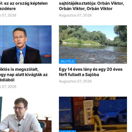
l: ez az ország képtelen
sajtótájékoztatója: Orbán Viktor,
kezdésre
Orbán Viktor, Orbán Viktor
 07, 2026
Augusztus 07, 2026
BELFÖLD
klós is megszólalt,
Egy 14 éves lány és egy 20 éves
gy nap alatt kivágták az
férfi fulladt a Sajóba
édiából
Augusztus 07, 2026
 07, 2026