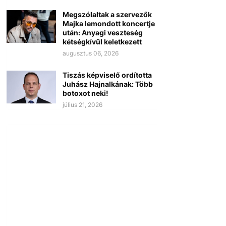
Megszólaltak a szervezők
Majka lemondott koncertje
után: Anyagi veszteség
kétségkívül keletkezett
augusztus 06, 2026
Tiszás képviselő ordította
Juhász Hajnalkának: Több
botoxot neki!
július 21, 2026