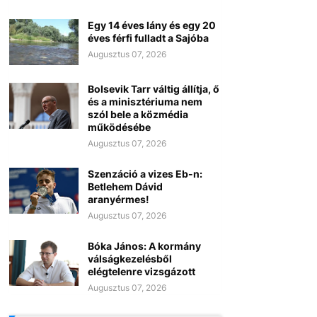
Egy 14 éves lány és egy 20
éves férfi fulladt a Sajóba
Augusztus 07, 2026
Bolsevik Tarr váltig állítja, ő
és a minisztériuma nem
szól bele a közmédia
működésébe
Augusztus 07, 2026
Szenzáció a vizes Eb-n:
Betlehem Dávid
aranyérmes!
Augusztus 07, 2026
Bóka János: A kormány
válságkezelésből
elégtelenre vizsgázott
Augusztus 07, 2026