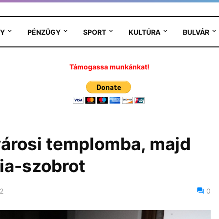
Y
PÉNZÜGY
SPORT
KULTÚRA
BULVÁR
Támogassa munkánkat!
városi templomba, majd
ia-szobrot
2
0