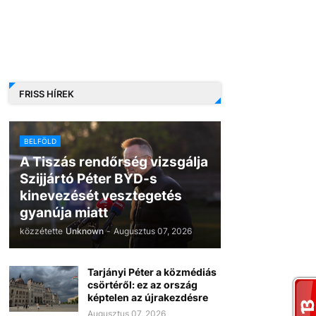
FRISS HÍREK
BELFÖLD
A Tiszás rendőrség vizsgálja
Szijjártó Péter BYD-s
kinevezését vesztegetés
gyanúja miatt
közzétette
Unknown
-
Augusztus 07, 2026
Tarjányi Péter a közmédiás
csörtéről: ez az ország
képtelen az újrakezdésre
Augusztus 07, 2026