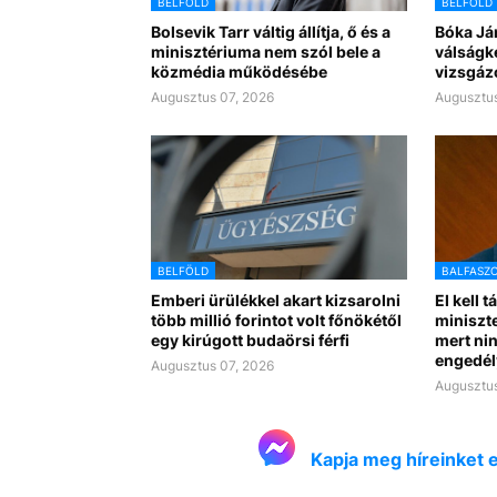
BELFÖLD
BELFÖLD
Bolsevik Tarr váltig állítja, ő és a
Bóka Já
minisztériuma nem szól bele a
válságk
közmédia működésébe
vizsgáz
Augusztus 07, 2026
Augusztus
BELFÖLD
BALFASZ
Emberi ürülékkel akart kizsarolni
El kell t
több millió forintot volt főnökétől
miniszte
egy kirúgott budaörsi férfi
mert nin
engedél
Augusztus 07, 2026
Augusztus
Kapja meg híreinket 