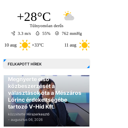
+28°C
Túlnyomóan derűs
3.3 m/s
55%
762
mmHg
+33°C
11 aug
+34°C
12 aug
FELKAPOTT HÍREK
GAZDASÁG
Megnyerte első
közbeszerzését a
választások óta a Mészáros
Lőrinc érdekeltségébe
tartozó V-Híd Kft.
közzétette
Hírszerkesztő
-
augusztus 06, 2026