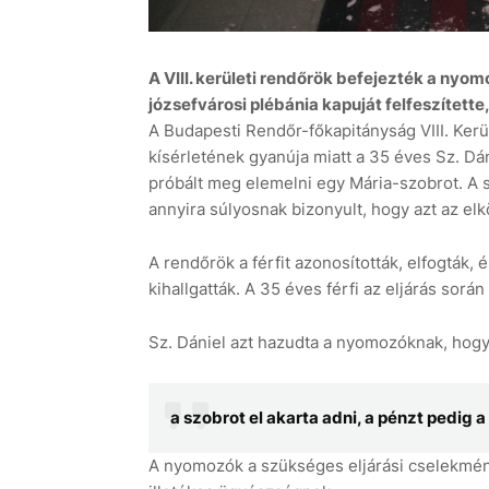
A VIII. kerületi rendőrök befejezték a nyo
józsefvárosi plébánia kapuját felfeszített
A Budapesti Rendőr-főkapitányság VIII. Kerü
kísérletének gyanúja miatt a 35 éves Sz. Dán
7 aug
+32°C
8 
próbált meg elemelni egy Mária-szobrot. A s
annyira súlyosnak bizonyult, hogy azt az elkö
A rendőrök a férfit azonosították, elfogták, 
kihallgatták. A 35 éves férfi az eljárás során
Sz. Dániel azt hazudta a nyomozóknak, hog
a szobrot el akarta adni, a pénzt pedig 
A nyomozók a szükséges eljárási cselekménye