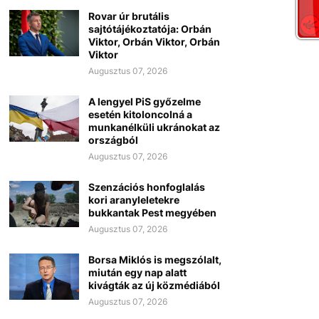
Rovar úr brutális
sajtótájékoztatója: Orbán
Viktor, Orbán Viktor, Orbán
Viktor
Augusztus 07, 2026
A lengyel PiS győzelme
esetén kitoloncolná a
munkanélküli ukránokat az
országból
Augusztus 07, 2026
Szenzációs honfoglalás
kori aranyleletekre
bukkantak Pest megyében
Augusztus 07, 2026
Borsa Miklós is megszólalt,
miután egy nap alatt
kivágták az új közmédiából
Augusztus 07, 2026