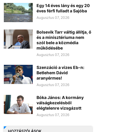
Egy 14 éves lány és egy 20
éves férfi fulladt a Sajóba
Augusztus 07, 2026
Bolsevik Tarr váltig állítja, ő
és a minisztériuma nem
szól bele a közmédia
működésébe
Augusztus 07, 2026
Szenzáció a vizes Eb-n:
Betlehem Dávid
aranyérmes!
Augusztus 07, 2026
Bóka János: A kormány
válságkezelésből
elégtelenre vizsgázott
Augusztus 07, 2026
HOZZÁSZÓLÁSOK