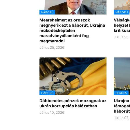
HÁBORÚ
HÁBORÚ
Mearsheimer: az oroszok
Válságk
megnyerik ezt a háborút, Ukrajna
helyzet
működésképtelen
kritikus
maradványállamként fog
Július 23
megmaradni
Július 25, 2026
HÁBORÚ
EURÓPA
Döbbenetes pénzek mozognak az
Ukrajna
ukrán korrupciós hálózatban
támogatá
háborút 
Július 10, 2026
Július 07