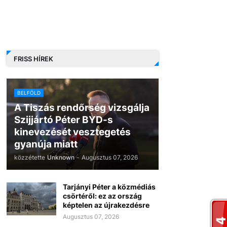
FRISS HÍREK
BELFÖLD
A Tiszás rendőrség vizsgálja
Szijjártó Péter BYD-s
kinevezését vesztegetés
gyanúja miatt
közzétette
Unknown
-
Augusztus 07, 2026
Tarjányi Péter a közmédiás
csörtéről: ez az ország
képtelen az újrakezdésre
Augusztus 07, 2026