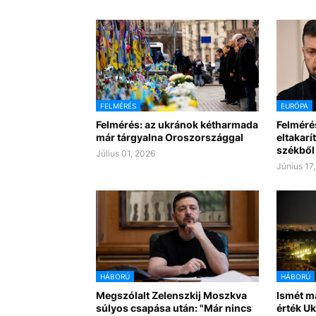
FELMÉRÉS
EURÓPA
Felmérés: az ukránok kétharmada
Felméré
már tárgyalna Oroszországgal
eltakarí
székből
Július 01, 2026
Június 17
HÁBORÚ
HÁBORÚ
Megszólalt Zelenszkij Moszkva
Ismét m
súlyos csapása után: "Már nincs
érték U