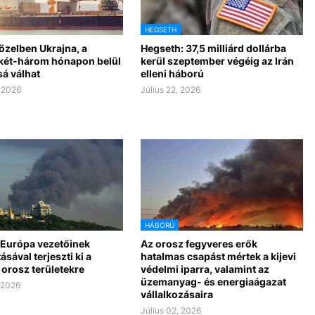
HEGSETH
özelben Ukrajna, a
Hegseth: 37,5 milliárd dollárba
 két-három hónapon belül
kerül szeptember végéig az Irán
sá válhat
elleni háború
, 2026
Július 22, 2026
HÁBORÚ
 Európa vezetőinek
Az orosz fegyveres erők
sával terjeszti ki a
hatalmas csapást mértek a kijevi
orosz területekre
védelmi iparra, valamint az
üzemanyag- és energiaágazat
, 2026
vállalkozásaira
Július 02, 2026