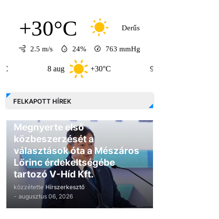
+30°C
Derűs
2.5 m/s
24%
763
mmHg
8 aug
+30°C
9 aug
+30°C
FELKAPOTT HÍREK
GAZDASÁG
Megnyerte első
közbeszerzését a
választások óta a Mészáros
Lőrinc érdekeltségébe
tartozó V-Híd Kft.
közzétette
Hírszerkesztő
-
augusztus 06, 2026