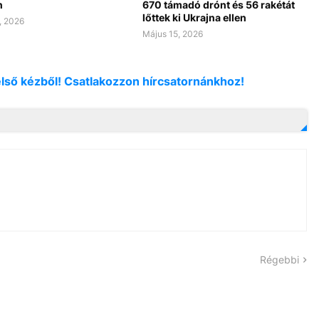
n
670 támadó drónt és 56 rakétát
lőttek ki Ukrajna ellen
, 2026
Május 15, 2026
első kézből! Csatlakozzon hírcsatornánkhoz!
Régebbi