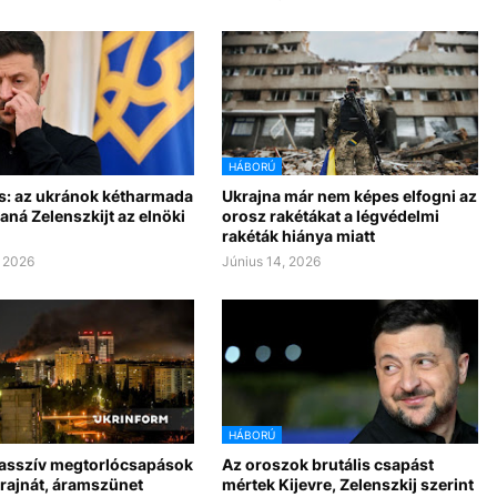
HÁBORÚ
s: az ukránok kétharmada
Ukrajna már nem képes elfogni az
taná Zelenszkijt az elnöki
orosz rakétákat a légvédelmi
rakéták hiánya miatt
, 2026
Június 14, 2026
HÁBORÚ
asszív megtorlócsapások
Az oroszok brutális csapást
krajnát, áramszünet
mértek Kijevre, Zelenszkij szerint