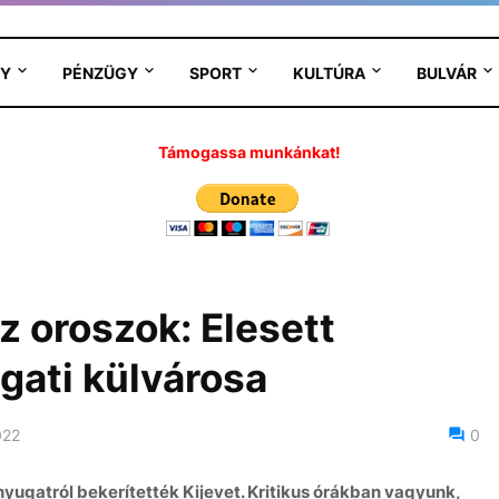
Y
PÉNZÜGY
SPORT
KULTÚRA
BULVÁR
Támogassa munkánkat!
 oroszok: Elesett
gati külvárosa
022
0
nyugatról bekerítették Kijevet. Kritikus órákban vagyunk,