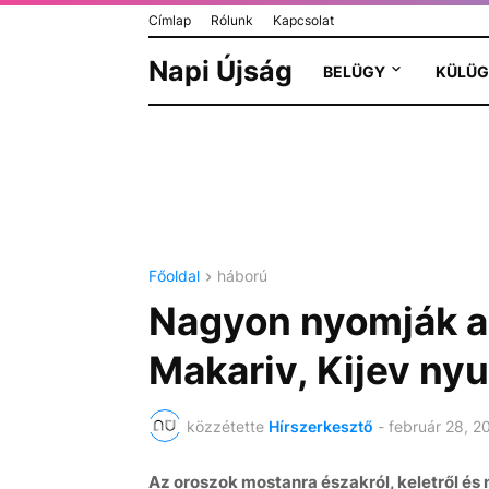
Címlap
Rólunk
Kapcsolat
Napi Újság
BELÜGY
KÜLÜG
Főoldal
háború
Nagyon nyomják az
Makariv, Kijev nyu
közzétette
Hírszerkesztő
-
február 28, 2
Az oroszok mostanra északról, keletről és 