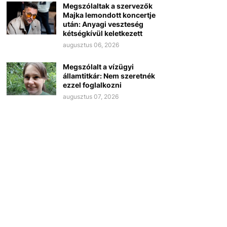
Megszólaltak a szervezők
Majka lemondott koncertje
után: Anyagi veszteség
kétségkívül keletkezett
augusztus 06, 2026
Megszólalt a vízügyi
államtitkár: Nem szeretnék
ezzel foglalkozni
augusztus 07, 2026