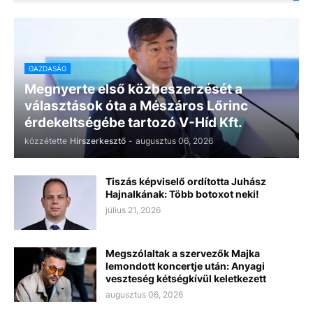
GAZDASÁG
Megnyerte első közbeszerzését a
választások óta a Mészáros Lőrinc
érdekeltségébe tartozó V-Híd Kft.
közzétette
Hírszerkesztő
-
augusztus 06, 2026
Tiszás képviselő ordította Juhász
Hajnalkának: Több botoxot neki!
július 21, 2026
Megszólaltak a szervezők Majka
lemondott koncertje után: Anyagi
veszteség kétségkívül keletkezett
augusztus 06, 2026