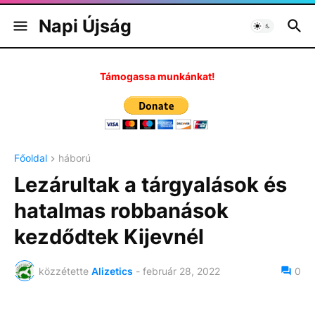
Napi Újság
Támogassa munkánkat!
Főoldal
háború
Lezárultak a tárgyalások és
hatalmas robbanások
kezdődtek Kijevnél
közzétette
Alizetics
-
február 28, 2022
0