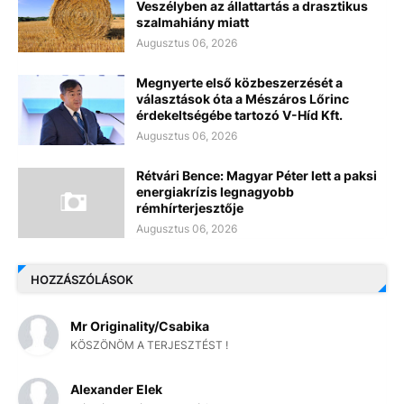
Veszélyben az állattartás a drasztikus
szalmahiány miatt
Augusztus 06, 2026
Megnyerte első közbeszerzését a
választások óta a Mészáros Lőrinc
érdekeltségébe tartozó V-Híd Kft.
Augusztus 06, 2026
Rétvári Bence: Magyar Péter lett a paksi
energiakrízis legnagyobb
rémhírterjesztője
Augusztus 06, 2026
HOZZÁSZÓLÁSOK
Mr Originality/Csabika
KÖSZÖNÖM A TERJESZTÉST !
Alexander Elek