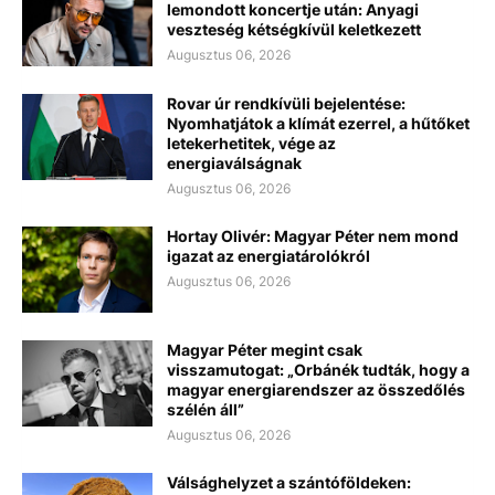
lemondott koncertje után: Anyagi
veszteség kétségkívül keletkezett
Augusztus 06, 2026
Rovar úr rendkívüli bejelentése:
Nyomhatjátok a klímát ezerrel, a hűtőket
letekerhetitek, vége az
energiaválságnak
Augusztus 06, 2026
Hortay Olivér: Magyar Péter nem mond
igazat az energiatárolókról
Augusztus 06, 2026
Magyar Péter megint csak
visszamutogat: „Orbánék tudták, hogy a
magyar energiarendszer az összedőlés
szélén áll”
Augusztus 06, 2026
Válsághelyzet a szántóföldeken: