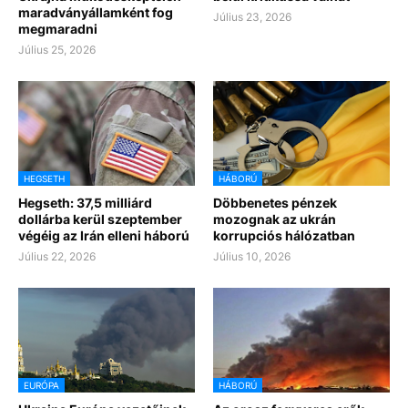
maradványállamként fog
Július 23, 2026
megmaradni
Július 25, 2026
HEGSETH
HÁBORÚ
Hegseth: 37,5 milliárd
Döbbenetes pénzek
dollárba kerül szeptember
mozognak az ukrán
végéig az Irán elleni háború
korrupciós hálózatban
Július 22, 2026
Július 10, 2026
EURÓPA
HÁBORÚ