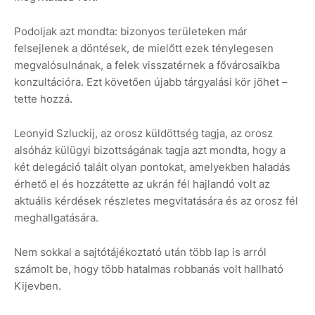
Podoljak azt mondta: bizonyos területeken már
felsejlenek a döntések, de mielőtt ezek ténylegesen
megvalósulnának, a felek visszatérnek a fővárosaikba
konzultációra. Ezt követően újabb tárgyalási kör jöhet –
tette hozzá.
Leonyid Szluckij, az orosz küldöttség tagja, az orosz
alsóház külügyi bizottságának tagja azt mondta, hogy a
két delegáció talált olyan pontokat, amelyekben haladás
érhető el és hozzátette az ukrán fél hajlandó volt az
aktuális kérdések részletes megvitatására és az orosz fél
meghallgatására.
Nem sokkal a sajtótájékoztató után több lap is arról
számolt be, hogy több hatalmas robbanás volt hallható
Kijevben.