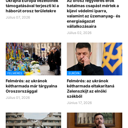
Ukrajna Európa vezetőinek
Az orosz fegyveres erők
támogatásával terjeszti ki a
hatalmas csapást mértek a
háborút orosz területekre
kijevi védelmi iparra,
valamint az üzemanyag- és
Július 07, 2026
energiaágazat
vállalkozásaira
Július 02, 2026
FELMÉRÉS
EURÓPA
Felmérés: az ukránok
Felmérés: az ukránok
kétharmada már tárgyalna
kétharmada eltakarítaná
Oroszországgal
Zelenszkijt az elnöki
székből
Július 01, 2026
Június 17, 2026