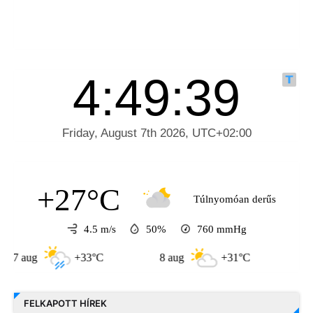
+27°C
Túlnyomóan derűs
4.5 m/s
50%
760
mmHg
g
+33°C
8 aug
+31°C
9 aug
FELKAPOTT HÍREK