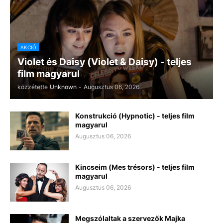
AKCIÓ
Violet és Daisy (Violet & Daisy) - teljes
film magyarul
közzétette
Unknown
-
Augusztus 06, 2026
Konstrukció (Hypnotic) - teljes film
magyarul
Augusztus 06, 2026
Kincseim (Mes trésors) - teljes film
magyarul
Augusztus 06, 2026
Megszólaltak a szervezők Majka