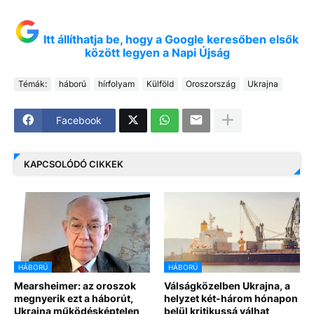
Itt állíthatja be, hogy a Google keresőben elsők
között legyen a Napi Újság
Témák:
háború
hírfolyam
Külföld
Oroszország
Ukrajna
Facebook
KAPCSOLÓDÓ CIKKEK
HÁBORÚ
HÁBORÚ
Mearsheimer: az oroszok
Válságközelben Ukrajna, a
megnyerik ezt a háborút,
helyzet két-három hónapon
Ukrajna működésképtelen
belül kritikussá válhat