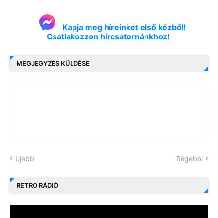
Kapja meg híreinket első kézből!
Csatlakozzon hírcsatornánkhoz!
MEGJEGYZÉS KÜLDÉSE
Újabb
Régebbi
RETRO RÁDIÓ