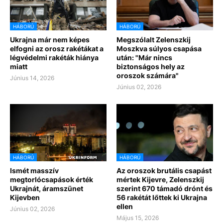
HÁBORÚ
HÁBORÚ
Ukrajna már nem képes
Megszólalt Zelenszkij
elfogni az orosz rakétákat a
Moszkva súlyos csapása
légvédelmi rakéták hiánya
után: "Már nincs
miatt
biztonságos hely az
oroszok számára"
Június 14, 2026
Június 02, 2026
HÁBORÚ
HÁBORÚ
Ismét masszív
Az oroszok brutális csapást
megtorlócsapások érték
mértek Kijevre, Zelenszkij
Ukrajnát, áramszünet
szerint 670 támadó drónt és
Kijevben
56 rakétát lőttek ki Ukrajna
ellen
Június 02, 2026
Május 15, 2026