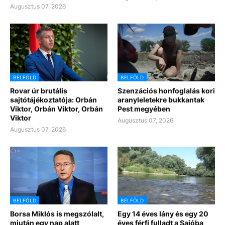
Augusztus 07, 2026
BELFÖLD
BELFÖLD
Rovar úr brutális
Szenzációs honfoglalás kori
sajtótájékoztatója: Orbán
aranyleletekre bukkantak
Viktor, Orbán Viktor, Orbán
Pest megyében
Viktor
Augusztus 07, 2026
Augusztus 07, 2026
BELFÖLD
BELFÖLD
Borsa Miklós is megszólalt,
Egy 14 éves lány és egy 20
miután egy nap alatt
éves férfi fulladt a Sajóba