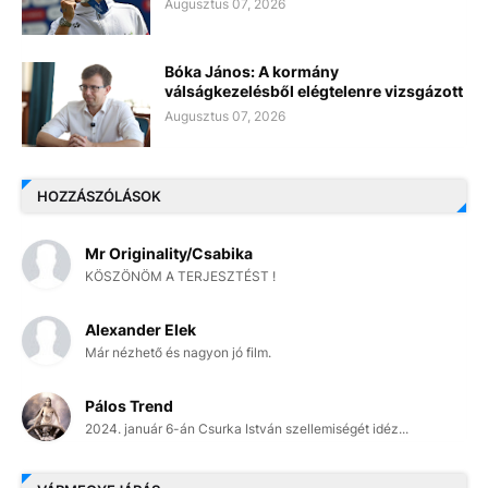
Augusztus 07, 2026
Bóka János: A kormány
válságkezelésből elégtelenre vizsgázott
Augusztus 07, 2026
HOZZÁSZÓLÁSOK
Mr Originality/Csabika
KÖSZÖNÖM A TERJESZTÉST !
Alexander Elek
Már nézhető és nagyon jó film.
Pálos Trend
2024. január 6-án Csurka István szellemiségét idéz...