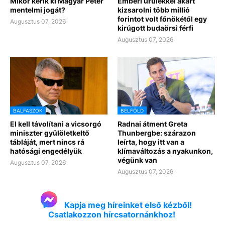
Mikor kérik ki Magyar Péter
Emberi ürülékkel akart
mentelmi jogát?
kizsarolni több millió
forintot volt főnökétől egy
Augusztus 07, 2026
kirúgott budaörsi férfi
Augusztus 07, 2026
BALFASZOK
BELFÖLD
El kell távolítani a vicsorgó
Radnai átment Greta
miniszter gyülöletkeltő
Thunbergbe: szárazon
tábláját, mert nincs rá
leírta, hogy itt van a
hatósági engedélyük
klímaváltozás a nyakunkon,
végünk van
Augusztus 07, 2026
Augusztus 07, 2026
Kapja meg híreinket első kézből!
Csatlakozzon hírcsatornánkhoz!