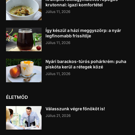
krutonnal: igazi komfortétel
Július 11, 2026
Így készül a házi meggyszörp: a nyár
legfinomabb frissítője
Július 11, 2026
Nyári barackos-túrós pohárkrém: puha
piskóta kerül a rétegek közé
Július 11, 2026
ÉLETMÓD
Válasszunk végre főnököt is!
Július 21, 2026