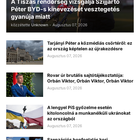
A Tiszás rendőrség vizsgálja Szijjártó
Péter BYD-s kinevezését vesztegetés
gyanúja miatt
közzétette
Unknown
-
Augusztus 07, 2026
Tarjányi Péter a közmédiás csörtéről: ez
az ország képtelen az újrakezdésre
Augusztus 07, 2026
Rovar úr brutális sajtótájékoztatója:
Orbán Viktor, Orbán Viktor, Orbán Viktor
Augusztus 07, 2026
A lengyel PiS győzelme esetén
kitoloncolná a munkanélküli ukránokat
az országból
Augusztus 07, 2026
Szenzációs honfoglalás kori