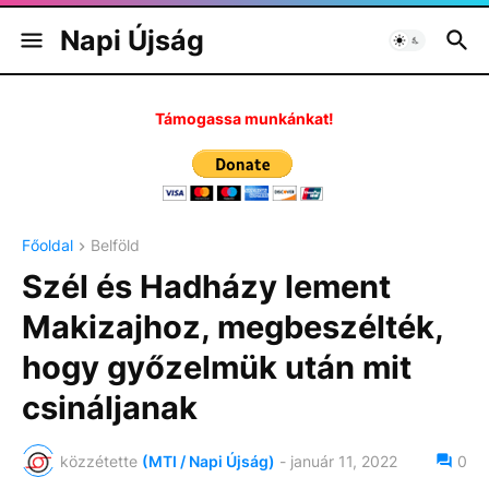
Napi Újság
Támogassa munkánkat!
Főoldal
Belföld
Szél és Hadházy lement
Makizajhoz, megbeszélték,
hogy győzelmük után mit
csináljanak
közzétette
(MTI / Napi Újság)
-
január 11, 2022
0