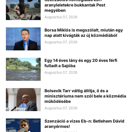
aranyleletekre bukkantak Pest
megyében
Augusztus 07, 2026
Borsa Miklós is megszólalt, miután egy
nap alatt kivágták az új közmédiából
Augusztus 07, 2026
Egy 14 éves lány és egy 20 éves férfi
fulladt a Sajóba
Augusztus 07, 2026
Bolsevik Tarr váltig állítja, ő és a
minisztériuma nem szól bele a közmédia
működésébe
Augusztus 07, 2026
Szenzáció a vizes Eb-n: Betlehem Dávid
aranyérmes!