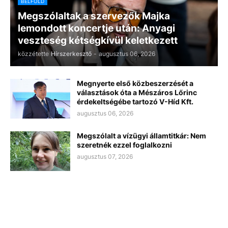
BELFÖLD
Megszólaltak a szervezők Majka
lemondott koncertje után: Anyagi
veszteség kétségkívül keletkezett
közzétette
Hírszerkesztő
-
augusztus 06, 2026
Megnyerte első közbeszerzését a
választások óta a Mészáros Lőrinc
érdekeltségébe tartozó V-Híd Kft.
augusztus 06, 2026
Megszólalt a vízügyi államtitkár: Nem
szeretnék ezzel foglalkozni
augusztus 07, 2026