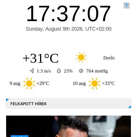
+31°C
Derűs
1.3 m/s
23%
764
mmHg
aug
+29°C
10 aug
+33°C
11 aug
FELKAPOTT HÍREK