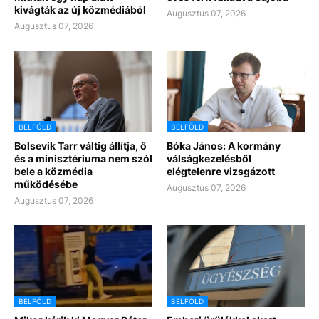
kivágták az új közmédiából
Augusztus 07, 2026
Augusztus 07, 2026
BELFÖLD
BELFÖLD
Bolsevik Tarr váltig állítja, ő
Bóka János: A kormány
és a minisztériuma nem szól
válságkezelésből
bele a közmédia
elégtelenre vizsgázott
működésébe
Augusztus 07, 2026
Augusztus 07, 2026
BELFÖLD
BELFÖLD