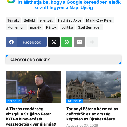
Itt állíthatja be, hogy a Google keresőben elsők
között legyen a Napi Újság
Témák:
Belföld
ellenzék
Hadházy Ákos
Márki-Zay Péter
Momentum
moslék
Pártok
politika
Szél Bernadett
Facebook
KAPCSOLÓDÓ CIKKEK
BELFÖLD
BELFÖLD
A Tiszás rendőrség
Tarjányi Péter a közmédiás
vizsgálja Szijjártó Péter
csörtéről: ez az ország
BYD-s kinevezését
képtelen az újrakezdésre
vesztegetés gyanúja miatt
Augusztus 07, 2026