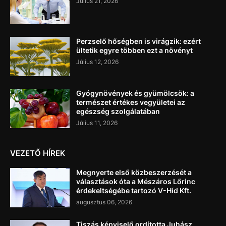
Július 21, 2026
Perzselő hőségben is virágzik: ezért
ültetik egyre többen ezt a növényt
Július 12, 2026
Gyógynövények és gyümölcsök: a
természet értékes vegyületei az
egészség szolgálatában
Július 11, 2026
VEZETŐ HÍREK
Megnyerte első közbeszerzését a
választások óta a Mészáros Lőrinc
érdekeltségébe tartozó V-Híd Kft.
augusztus 06, 2026
Tiszás képviselő ordította Juhász