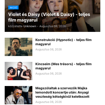
AKCIÓ
Violet és Daisy (Violet & Daisy) - teljes
film magyarul
közzétette
Unknown
-
Augusztus 06, 2026
Konstrukció (Hypnotic) - teljes film
magyarul
Augusztus 06, 2026
Kincseim (Mes trésors) - teljes film
magyarul
Augusztus 06, 2026
Megszólaltak a szervezők Majka
lemondott koncertje után: Anyagi
veszteség kétségkívül keletkezett
Augusztus 06, 2026