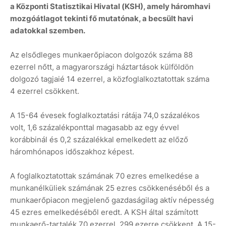
a Központi Statisztikai Hivatal (KSH), amely háromhavi
mozgóátlagot tekinti fő mutatónak, a becsült havi
adatokkal szemben.
Az elsődleges munkaerőpiacon dolgozók száma 88
ezerrel nőtt, a magyarországi háztartások külföldön
dolgozó tagjaié 14 ezerrel, a közfoglalkoztatottak száma
4 ezerrel csökkent.
A 15-64 évesek foglalkoztatási rátája 74,0 százalékos
volt, 1,6 százalékponttal magasabb az egy évvel
korábbinál és 0,2 százalékkal emelkedett az előző
háromhónapos időszakhoz képest.
A foglalkoztatottak számának 70 ezres emelkedése a
munkanélküliek számának 25 ezres csökkenéséből és a
munkaerőpiacon megjelenő gazdaságilag aktív népesség
45 ezres emelkedéséből eredt. A KSH által számított
munkaerő-tartalék 70 ezerrel, 299 ezerre csökkent. A 15-