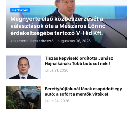
GAZDASÁG
Megnyerte első közbeszerzését a
választások óta a Mészáros Lőrinc
érdekeltségébe tartozó V-Híd Kft.
közzétette
Hírszerkesztő
-
augusztus 06, 2026
Tiszás képviselő ordította Juhász
Hajnalkának: Több botoxot neki!
július 21, 2026
Berettyóújfalunál fának csapódott egy
autó: a sofőrt a mentők vitték el
július 24, 2026