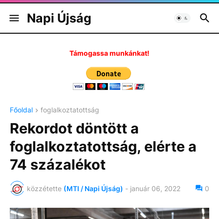
Napi Újság
Támogassa munkánkat!
Főoldal
foglalkoztatottság
Rekordot döntött a
foglalkoztatottság, elérte a
74 százalékot
közzétette
(MTI / Napi Újság)
-
január 06, 2022
0