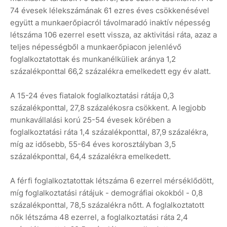
74 évesek lélekszámának 61 ezres éves csökkenésével
együtt a munkaerőpiacról távolmaradó inaktív népesség
létszáma 106 ezerrel esett vissza, az aktivitási ráta, azaz a
teljes népességből a munkaerőpiacon jelenlévő
foglalkoztatottak és munkanélküliek aránya 1,2
százalékponttal 66,2 százalékra emelkedett egy év alatt.
A 15-24 éves fiatalok foglalkoztatási rátája 0,3
százalékponttal, 27,8 százalékosra csökkent. A legjobb
munkavállalási korú 25-54 évesek körében a
foglalkoztatási ráta 1,4 százalékponttal, 87,9 százalékra,
míg az idősebb, 55-64 éves korosztályban 3,5
százalékponttal, 64,4 százalékra emelkedett.
A férfi foglalkoztatottak létszáma 6 ezerrel mérséklődött,
míg foglalkoztatási rátájuk - demográfiai okokból - 0,8
százalékponttal, 78,5 százalékra nőtt. A foglalkoztatott
nők létszáma 48 ezerrel, a foglalkoztatási ráta 2,4