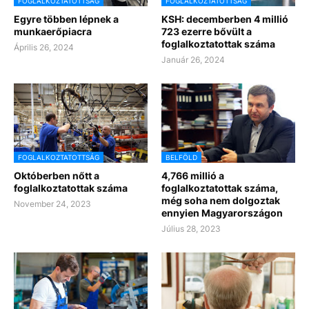
FOGLALKOZTATOTTSÁG
FOGLALKOZTATOTTSÁG
Egyre többen lépnek a
KSH: decemberben 4 millió
munkaerőpiacra
723 ezerre bővült a
foglalkoztatottak száma
Április 26, 2024
Január 26, 2024
FOGLALKOZTATOTTSÁG
BELFÖLD
Októberben nőtt a
4,766 millió a
foglalkoztatottak száma
foglalkoztatottak száma,
még soha nem dolgoztak
November 24, 2023
ennyien Magyarországon
Július 28, 2023