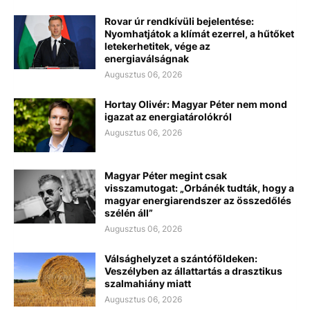
Rovar úr rendkívüli bejelentése:
Nyomhatjátok a klímát ezerrel, a hűtőket
letekerhetitek, vége az
energiaválságnak
Augusztus 06, 2026
Hortay Olivér: Magyar Péter nem mond
igazat az energiatárolókról
Augusztus 06, 2026
Magyar Péter megint csak
visszamutogat: „Orbánék tudták, hogy a
magyar energiarendszer az összedőlés
szélén áll”
Augusztus 06, 2026
Válsághelyzet a szántóföldeken:
Veszélyben az állattartás a drasztikus
szalmahiány miatt
Augusztus 06, 2026