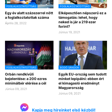
FOGLALKOZTATOTTSÁG
FOGLALKOZTATOTTSÁG
Egy év alatt százezerrel nőtt
Elképesztően népszerű ez a
a foglalkoztatottak száma
támogatás: lehet, hogy
neked is jár a 219 ezer
Április 28, 2022
forint?
Június 19, 2021
FOGLALKOZTATOTTSÁG
BODÓ SÁNDOR
Orbán rendkívüli
Egyik EU-ország sem tudott
bejelentése: a 200 ezres
minket lepipálni: ebben ért
minimálbér elérése a cél
el kimagasló eredményt
Magyarország
Június 09, 2021
Június 09, 2021
Kapja meg híreinket első kézből!