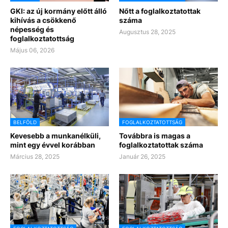
GKI: az új kormány előtt álló
Nőtt a foglalkoztatottak
kihívás a csökkenő
száma
népesség és
Augusztus 28, 2025
foglalkoztatottság
Május 06, 2026
BELFÖLD
FOGLALKOZTATOTTSÁG
Kevesebb a munkanélküli,
Továbbra is magas a
mint egy évvel korábban
foglalkoztatottak száma
Március 28, 2025
Január 26, 2025