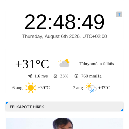
+31°C
Túlnyomóan felhős
1.6 m/s
33%
760
mmHg
6 aug
+39°C
7 aug
+33°C
8 au
FELKAPOTT HÍREK