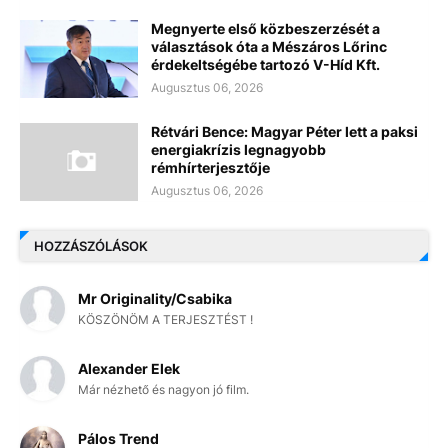
Megnyerte első közbeszerzését a
választások óta a Mészáros Lőrinc
érdekeltségébe tartozó V-Híd Kft.
Augusztus 06, 2026
Rétvári Bence: Magyar Péter lett a paksi
energiakrízis legnagyobb
rémhírterjesztője
Augusztus 06, 2026
HOZZÁSZÓLÁSOK
Mr Originality/Csabika
KÖSZÖNÖM A TERJESZTÉST !
Alexander Elek
Már nézhető és nagyon jó film.
Pálos Trend