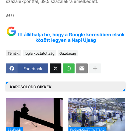
százalékponttal, 69,5 százalékra emelkedett.
MTI
Itt állíthatja be, hogy a Google keresőben elsők
között legyen a Napi Újság
Témák:
foglalkoztatottság
Gazdaság
Facebook
KAPCSOLÓDÓ CIKKEK
BELFÖLD
FOGLALKOZTATOTTSÁG