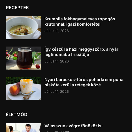
RECEPTEK
Krumplis fokhagymaleves ropogós
krutonnal: igazi komfortétel
Július 11, 2026
Így készül a házi meggyszörp: a nyár
legfinomabb frissítője
Július 11, 2026
Nyári barackos-túrós pohárkrém: puha
piskóta kerül a rétegek közé
Július 11, 2026
ÉLETMÓD
Válasszunk végre főnököt is!